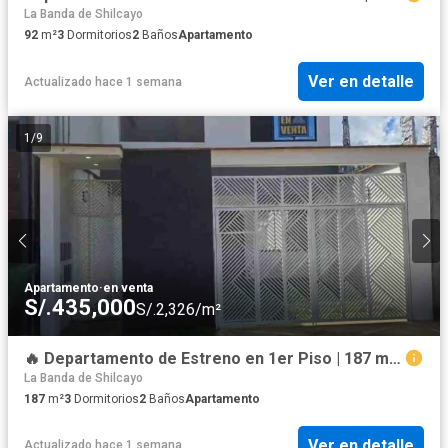
La Banda de Shilcayo
92
m²
3
Dormitorios
2
Baños
Apartamento
Ver en detalle
Actualizado hace 1 semana
1
/
9
Apartamento
·
en venta
S/.435,000
S/.2,326/m²
🔥 Departamento de Estreno en 1er Piso | 187 m² | Jardín + Cochera | Jr. Bolognesi | S/435,000
La Banda de Shilcayo
187
m²
3
Dormitorios
2
Baños
Apartamento
Ver en detalle
Actualizado hace 1 semana