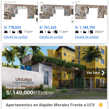
con zonas de BBQ, opciones de cocina cerrada o abierta con
muebles altos, bajos y tableros de granito y cuarzo, patio
lavandería, cuarto y baño de servicio, estar TV familiar y 3
dormitorios con amplios closets, el principal incluye su propio
baño y los otros 2 dormitorios comparten un baño secundario
Todos los departamentos cuentan con uno o dos
S/.778,550
S/.761,625
S/.1,184,750
estacionamientos y un depósito a elección del cliente. ¡Te
3
4
115m²
3
4
113m²
3
5
205m²
invitamos a visitar nuestra caseta de ventas en la Calle Francisco
Detalle de unidad
Detalle de unidad
Detalle de unidad
Seguin N°128, Urbanización Las Gardenias, en el Distrito de
Santiago de Surco (Altura de la Cuadra 20 de la Av. Velazco
Astete), todos los días de 9:00 am a 06:00 pm para conocer más
sobre esta gran oportunidad!
Ver foto
Piso
·
en venta
S/.140,000
S/.2,258/m²
Apartamentos en Alquiler Morales Frente a UCV