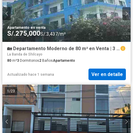
Apartamento
·
en venta
S/.275,000
S/.3,437/m²
🏡 Departamento Moderno de 80 m² en Venta | 3 Dormitorios | Morales
La Banda de Shilcayo
80
m²
3
Dormitorios
2
Baños
Apartamento
Ver en detalle
Actualizado hace 1 semana
1
/
23