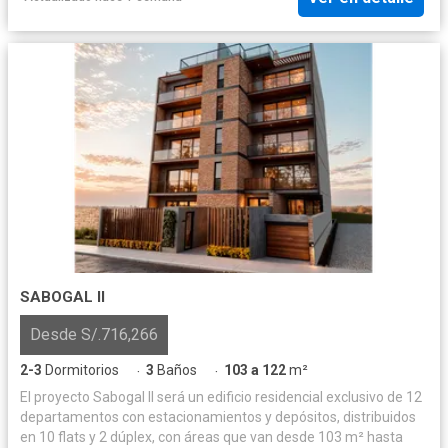
SABOGAL II
Desde S/.716,266
2-3
Dormitorios
3
Baños
103 a 122
m²
·
·
El proyecto Sabogal II será un edificio residencial exclusivo de 12
departamentos con estacionamientos y depósitos, distribuidos
en 10 flats y 2 dúplex, con áreas que van desde 103 m² hasta