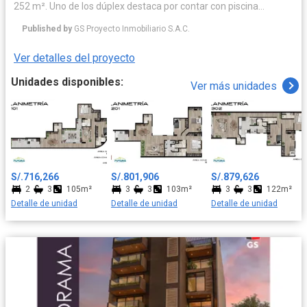
252 m². Uno de los dúplex destaca por contar con piscina
privada, amplias terrazas y zona de parrilla, mientras que el
Published by
GS Proyecto Inmobiliario S.A.C.
segundo ofrece una amplia terraza con parrilla, ideal para el
disfrute familiar.
Ver detalles del proyecto
Unidades disponibles:
Ver más unidades
S/.716,266
S/.801,906
S/.879,626
2
3
105m²
3
3
103m²
3
3
122m²
Detalle de unidad
Detalle de unidad
Detalle de unidad