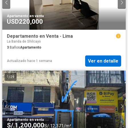
Apartamento
·
en venta
USD220,000
Departamento en Venta - Lima
La Banda de Shilcayo
3
Baños
Apartamento
Ver en detalle
Actualizado hace 1 semana
1
/
29
Apartamento
·
en venta
S/.1,200,000
S/.12,371/m²