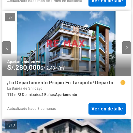
Ver en detalle
Actualizado hace más de 1 mes
en
babilonia
1
/
7
Apartamento
·
en venta
S/.280,000
S/.2,434/m²
¡Tu Departamento Propio En Tarapoto! Departamentos De Estreno En Partido Alto!!!
La Banda de Shilcayo
115
m²
2
Dormitorios
2
Baños
Apartamento
Ver en detalle
Actualizado hace 3 semanas
1
/
13