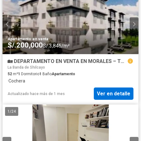
Apartamento
·
en venta
S/.200,000
S/.3,846/m²
🏡 DEPARTAMENTO EN VENTA EN MORALES – TARAPOTO
La Banda de Shilcayo
52
m²
1
Dormitorio
1
Baño
Apartamento
·
Cochera
Ver en detalle
Actualizado hace más de 1 mes
1
/
24