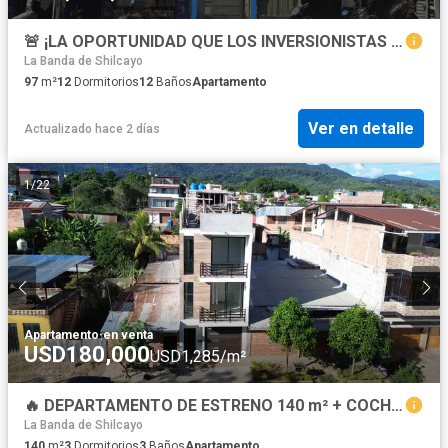
🚨 ¡LA OPORTUNIDAD QUE LOS INVERSIONISTAS ESPERAN EN TARAPOTO! 🚨
La Banda de Shilcayo
97
m²
12
Dormitorios
12
Baños
Apartamento
Ver en detalle
Actualizado hace 2 días
1
/
22
Apartamento
·
en venta
USD180,000
USD1,285/m²
🔥 DEPARTAMENTO DE ESTRENO 140 m² + COCHERA EN LAS LOMAS – 3 HAB | OPORTUNIDAD
La Banda de Shilcayo
140
m²
3
Dormitorios
3
Baños
Apartamento