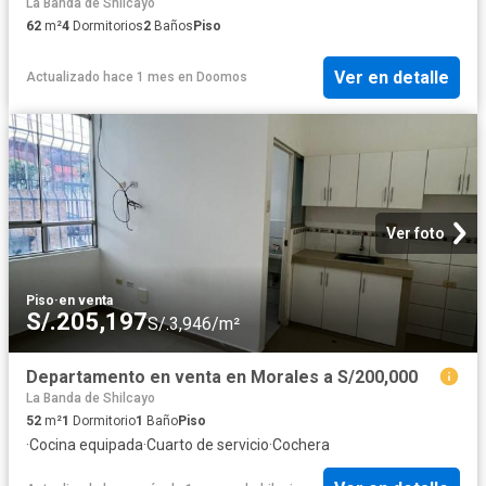
La Banda de Shilcayo
62
m²
4
Dormitorios
2
Baños
Piso
Ver en detalle
Actualizado hace 1 mes
en
Doomos
Ver foto
Piso
·
en venta
S/.205,197
S/.3,946/m²
Departamento en venta en Morales a S/200,000
La Banda de Shilcayo
52
m²
1
Dormitorio
1
Baño
Piso
·
Cocina equipada
·
Cuarto de servicio
·
Cochera