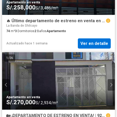
Apartamento
·
en venta
S/.258,000
S/.3,486/m²
🔥 Último departamento de estreno en venta en Tarapoto | Entrega inmediata | S/258,000
La Banda de Shilcayo
74
m²
3
Dormitorios
2
Baños
Apartamento
Ver en detalle
Actualizado hace 1 semana
1
/
26
Apartamento
·
en venta
S/.270,000
S/.2,934/m²
🏡 ¡DEPARTAMENTO DE ESTRENO EN VENTA! | 92 m² | 3 Dormitorios | S/270,000 | Tarapoto