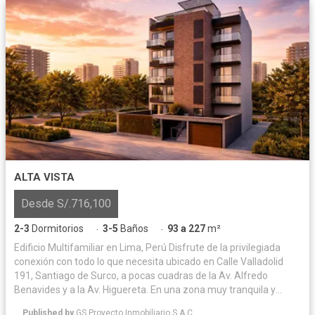
ALTA VISTA
Desde S/.716,100
2-3
Dormitorios
3-5
Baños
93 a 227
m²
·
·
Edificio Multifamiliar en Lima, Perú Disfrute de la privilegiada
conexión con todo lo que necesita ubicado en Calle Valladolid
191, Santiago de Surco, a pocas cuadras de la Av. Alfredo
Benavides y a la Av. Higuereta. En una zona muy tranquila y
residencial. Su nuevo hogar en Valladolid integrará la
Published by
GS Proyecto Inmobiliario S.A.C.