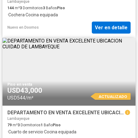
Lambayeque
144
m²
3
Dormitorios
3
Baños
Piso
·
Cochera
·
Cocina equipada
Ver en detalle
Nuevo
en
Doomos
Piso
·
en venta
USD43,000
ACTUALIZADO
USD544/m²
DEPARTAMENTO EN VENTA EXCELENTE UBICACION CUIDAD DE LAMBAYEQUE
Lambayeque
79
m²
3
Dormitorios
1
Baño
Piso
·
Cuarto de servicio
·
Cocina equipada