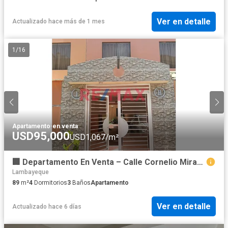
Ver en detalle
Actualizado hace más de 1 mes
1
/
16
Apartamento
·
en venta
USD95,000
USD1,067/m²
🏢 Departamento En Venta – Calle Cornelio Miranda, Prolongación Juan Cuglievan | Dpto. 403 Block H
Lambayeque
89
m²
4
Dormitorios
3
Baños
Apartamento
Ver en detalle
Actualizado hace 6 días