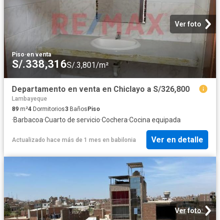
Ver foto
Piso
·
en venta
S/.338,316
S/.3,801/m²
Departamento en venta en Chiclayo a S/326,800
Lambayeque
89
m²
4
Dormitorios
3
Baños
Piso
·
Barbacoa
·
Cuarto de servicio
·
Cochera
·
Cocina equipada
Ver en detalle
Actualizado hace más de 1 mes
en
babilonia
Ver foto