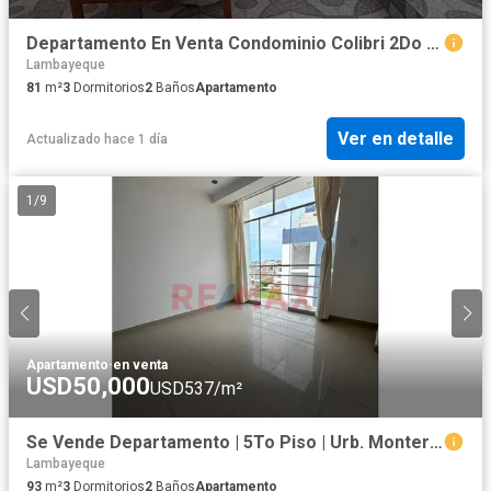
Departamento En Venta Condominio Colibri 2Do Piso
Lambayeque
81
m²
3
Dormitorios
2
Baños
Apartamento
Ver en detalle
Actualizado hace 1 día
1
/
9
Apartamento
·
en venta
USD50,000
USD537/m²
Se Vende Departamento | 5To Piso | Urb. Monterrico Ii
Lambayeque
93
m²
3
Dormitorios
2
Baños
Apartamento