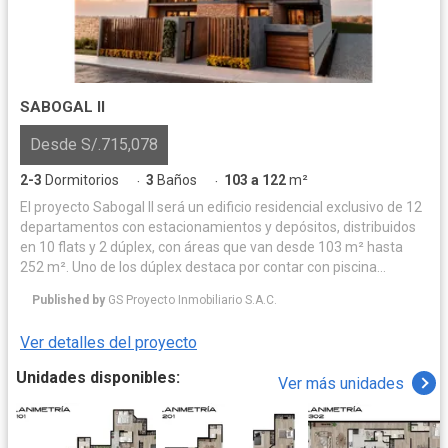
SABOGAL II
Desde S/.715,078
2-3
Dormitorios
3
Baños
103 a 122
m²
·
·
El proyecto Sabogal II será un edificio residencial exclusivo de 12
departamentos con estacionamientos y depósitos, distribuidos
en 10 flats y 2 dúplex, con áreas que van desde 103 m² hasta
252 m². Uno de los dúplex destaca por contar con piscina
privada, amplias terrazas y zona de parrilla, mientras que el
Published by
GS Proyecto Inmobiliario S.A.C.
segundo ofrece una amplia terraza con parrilla, ideal para el
disfrute familiar.
Ver detalles del proyecto
Unidades disponibles:
Ver más unidades