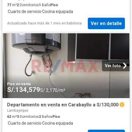
77
m²
2
Dormitorios
1
Baño
Piso
·
Cuarto de servicio
·
Cocina equipada
Ver en detalle
Actualizado hace más de 1 mes
en
babilonia
Ver foto
Piso
·
en venta
S/.134,579
S/.2,170/m²
Departamento en venta en Carabayllo a S/130,000
Lambayeque
62
m²
3
Dormitorios
2
Baños
Piso
·
Cuarto de servicio
·
Cocina equipada