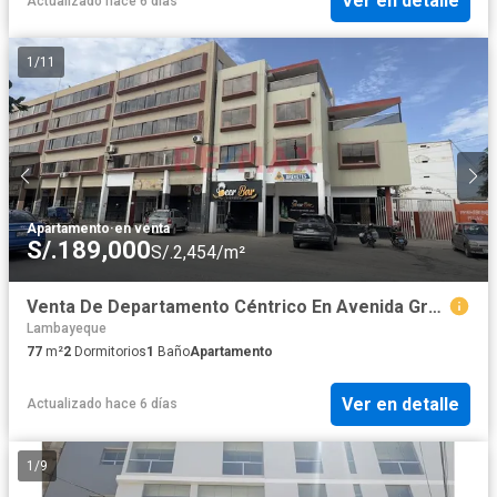
Ver en detalle
Actualizado hace 6 días
1
/
11
Apartamento
·
en venta
S/.189,000
S/.2,454/m²
Venta De Departamento Céntrico En Avenida Grau – Chiclayo
Lambayeque
77
m²
2
Dormitorios
1
Baño
Apartamento
Ver en detalle
Actualizado hace 6 días
1
/
9