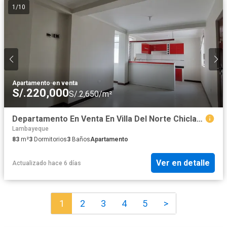
1
/
10
Apartamento
·
en venta
S/.220,000
S/.2,650/m²
Departamento En Venta En Villa Del Norte Chiclayo
Lambayeque
83
m²
3
Dormitorios
3
Baños
Apartamento
Ver en detalle
Actualizado hace 6 días
1
2
3
4
5
>