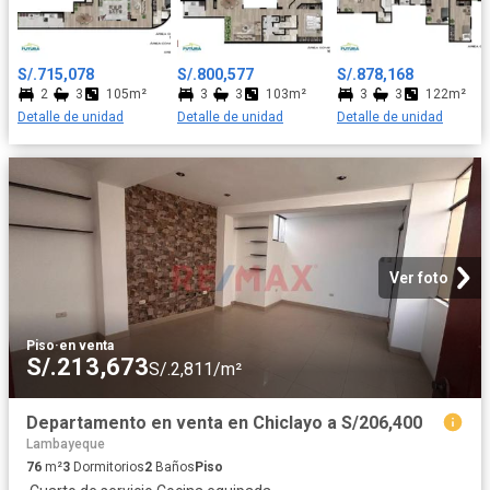
S/.715,078
S/.800,577
S/.878,168
2
3
105m²
3
3
103m²
3
3
122m²
Detalle de unidad
Detalle de unidad
Detalle de unidad
Ver foto
Piso
·
en venta
S/.213,673
S/.2,811/m²
Departamento en venta en Chiclayo a S/206,400
Lambayeque
76
m²
3
Dormitorios
2
Baños
Piso