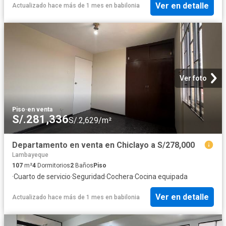
Ver en detalle
Actualizado hace más de 1 mes
en
babilonia
Ver foto
Piso
·
en venta
S/.281,336
S/.2,629/m²
Departamento en venta en Chiclayo a S/278,000
Lambayeque
107
m²
4
Dormitorios
2
Baños
Piso
·
Cuarto de servicio
·
Seguridad
·
Cochera
·
Cocina equipada
Ver en detalle
Actualizado hace más de 1 mes
en
babilonia