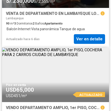
S/.230,000
S/.2,555/m²
VENTA DE DEPARTAMENTO EN LAMBAYEQUE LOS PORTALES PRIMERA ETAPA
Lambayeque
90
m²
3
Dormitorios
2
Baños
Apartamento
·
Balcón
·
Internet
·
Vista panorámica
·
Tanque de agua
Ver en detalle
Actualizado hace 6 días
Piso
·
en venta
USD65,000
ACTUALIZADO
USD451/m²
VENDO DEPARTAMENTO AMPLIO, 1er PISO, COCHERA PARA 2 CARROS CIUDAD DE LAMBAYEQUE