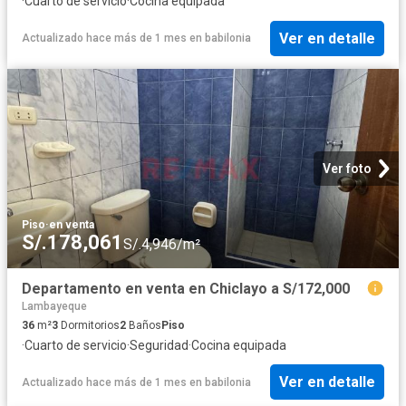
·
Cuarto de servicio
·
Cocina equipada
Ver en detalle
Actualizado hace más de 1 mes
en
babilonia
Ver foto
Piso
·
en venta
S/.178,061
S/.4,946/m²
Departamento en venta en Chiclayo a S/172,000
Lambayeque
36
m²
3
Dormitorios
2
Baños
Piso
·
Cuarto de servicio
·
Seguridad
·
Cocina equipada
Ver en detalle
Actualizado hace más de 1 mes
en
babilonia