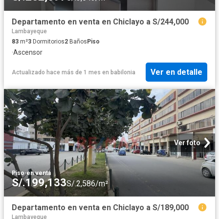
Departamento en venta en Chiclayo a S/244,000
Lambayeque
83
m²
3
Dormitorios
2
Baños
Piso
·
Ascensor
Ver en detalle
Actualizado hace más de 1 mes
en
babilonia
Ver foto
Piso
·
en venta
S/.199,133
S/.2,586/m²
Departamento en venta en Chiclayo a S/189,000
Lambayeque