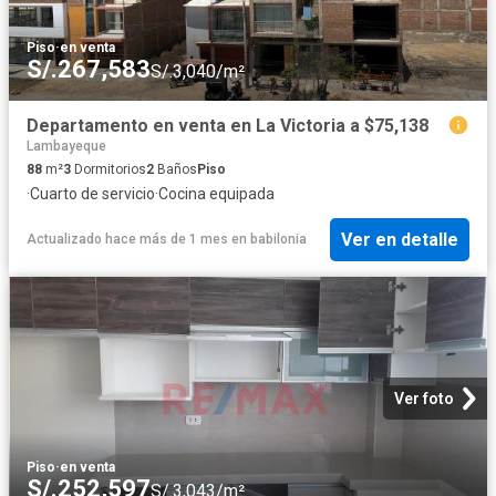
Piso
·
en venta
S/.267,583
S/.3,040/m²
Departamento en venta en La Victoria a $75,138
Lambayeque
88
m²
3
Dormitorios
2
Baños
Piso
·
Cuarto de servicio
·
Cocina equipada
Ver en detalle
Actualizado hace más de 1 mes
en
babilonia
Ver foto
Piso
·
en venta
S/.252,597
S/.3,043/m²