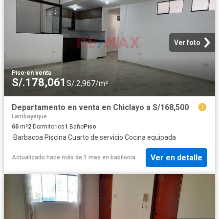
Ver foto
Piso
·
en venta
S/.178,061
S/.2,967/m²
Departamento en venta en Chiclayo a S/168,500
Lambayeque
60
m²
2
Dormitorios
1
Baño
Piso
·
Barbacoa
·
Piscina
·
Cuarto de servicio
·
Cocina equipada
Ver en detalle
Actualizado hace más de 1 mes
en
babilonia