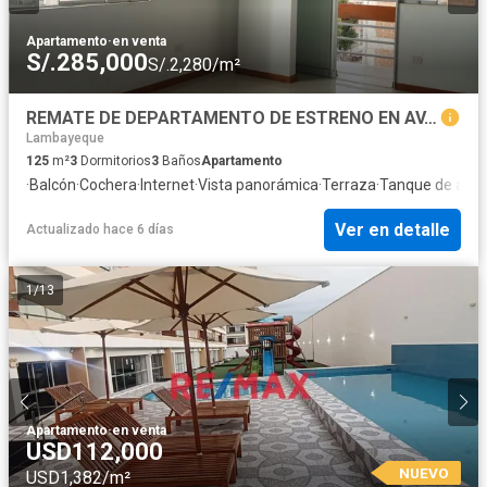
Apartamento
·
en venta
S/.285,000
S/.2,280/m²
REMATE DE DEPARTAMENTO DE ESTRENO EN AV. LAS AMERICAS DE CHICLAYO
Lambayeque
125
m²
3
Dormitorios
3
Baños
Apartamento
·
Balcón
·
Cochera
·
Internet
·
Vista panorámica
·
Terraza
·
Tanque de agu
Ver en detalle
Actualizado hace 6 días
1
/
13
Apartamento
·
en venta
USD112,000
NUEVO
USD1,382/m²