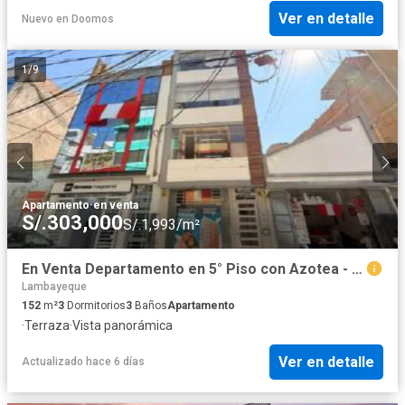
Ver en detalle
Nuevo
en
Doomos
1
/
9
Apartamento
·
en venta
S/.303,000
S/.1,993/m²
En Venta Departamento en 5° Piso con Azotea - Chiclayo
Lambayeque
152
m²
3
Dormitorios
3
Baños
Apartamento
·
Terraza
·
Vista panorámica
Ver en detalle
Actualizado hace 6 días