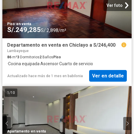
Ver foto
Piso
·
en venta
S/.249,285
S/.2,898/m²
Departamento en venta en Chiclayo a S/246,400
Lambayeque
86
m²
3
Dormitorios
2
Baños
Piso
·
Cocina equipada
·
Ascensor
·
Cuarto de servicio
Ver en detalle
Actualizado hace más de 1 mes
en
babilonia
1
/
10
Apartamento
·
en venta