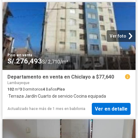
Ver foto
Piso
·
en venta
S/.276,493
S/.2,710/m²
Departamento en venta en Chiclayo a $77,640
Lambayeque
102
m²
3
Dormitorios
4
Baños
Piso
·
Terraza
·
Jardín
·
Cuarto de servicio
·
Cocina equipada
Ver en detalle
Actualizado hace más de 1 mes
en
babilonia