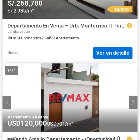
S/.268,700
NUEVO
S/.2,985/m²
Departamento En Venta – Urb. Monterrico I | Tercer Piso
Lambayeque
90
m²
3
Dormitorios
2
Baños
Apartamento
Ver en detalle
Nuevo
1
/
14
Apartamento
·
en venta
USD120,000
USD701/m²
🏡Vendo Amplio Departamento - ¡Oportunidad Única De Inversión Y Vivienda! ✨Ubicado En Garcilazo De La Vega 161✨Cerca De Real Plaza