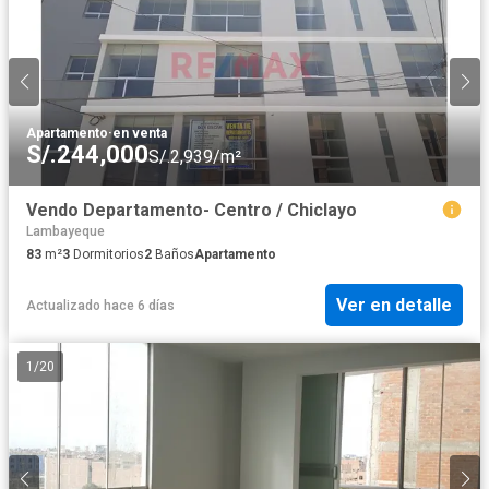
Apartamento
·
en venta
S/.244,000
S/.2,939/m²
Vendo Departamento- Centro / Chiclayo
Lambayeque
83
m²
3
Dormitorios
2
Baños
Apartamento
Ver en detalle
Actualizado hace 6 días
1
/
20