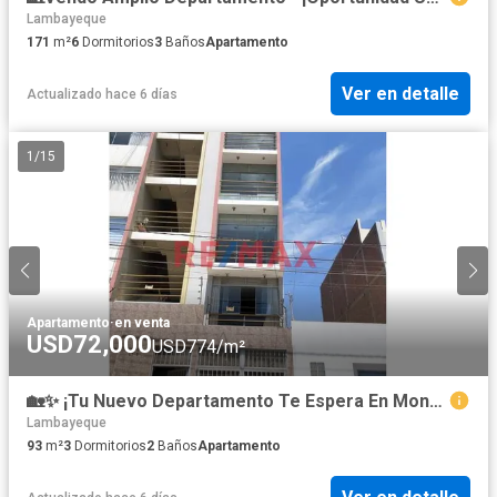
Lambayeque
171
m²
6
Dormitorios
3
Baños
Apartamento
Ver en detalle
Actualizado hace 6 días
1
/
15
Apartamento
·
en venta
USD72,000
USD774/m²
🏡✨ ¡Tu Nuevo Departamento Te Espera En Monterrico Ii! ✨🏡
Lambayeque
93
m²
3
Dormitorios
2
Baños
Apartamento