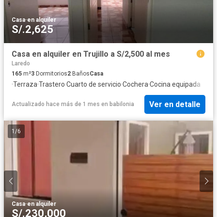
Casa
·
en alquiler
S/.2,625
Casa en alquiler en Trujillo a S/2,500 al mes
Laredo
165
m²
3
Dormitorios
2
Baños
Casa
·
Terraza
·
Trastero
·
Cuarto de servicio
·
Cochera
·
Cocina equipada
Ver en detalle
Actualizado hace más de 1 mes
en
babilonia
1
/
6
Casa
·
en alquiler
S/.230,000