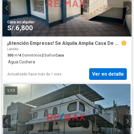
Casa
·
en alquiler
S/.6,800
¡Atención Empresas! Se Alquila Amplia Casa De 2 Pisos En Urb. San Andrés I Etapa, Trujillo - A Una Cuadra De La Av. Juan Pablo - $2,000
Laredo
300
m²
4
Dormitorios
2
Baños
Casa
·
Agua
·
Cochera
Ver en detalle
Actualizado hace más de 1 mes
1
/
13