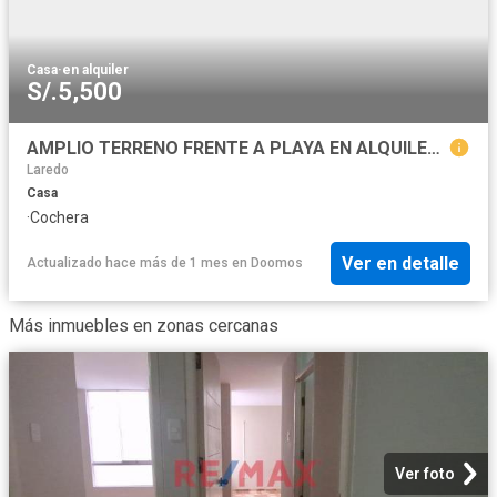
Casa
·
en alquiler
S/.5,500
AMPLIO TERRENO FRENTE A PLAYA EN ALQUILER, 3100 m2, EN ESQUINA, CON 2 FRENTES A CARRETERAS Y 1 A LA PLAYA
Laredo
Casa
·
Cochera
Ver en detalle
Actualizado hace más de 1 mes
en
Doomos
Más inmuebles en zonas cercanas
Ver foto