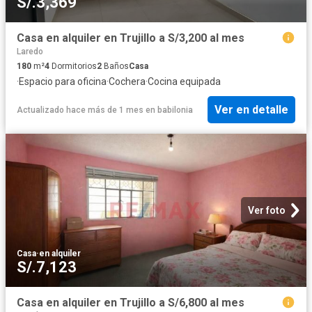
S/.3,369
Casa en alquiler en Trujillo a S/3,200 al mes
Laredo
180
m²
4
Dormitorios
2
Baños
Casa
·
Espacio para oficina
·
Cochera
·
Cocina equipada
Ver en detalle
Actualizado hace más de 1 mes
en
babilonia
Ver foto
Casa
·
en alquiler
S/.7,123
Casa en alquiler en Trujillo a S/6,800 al mes