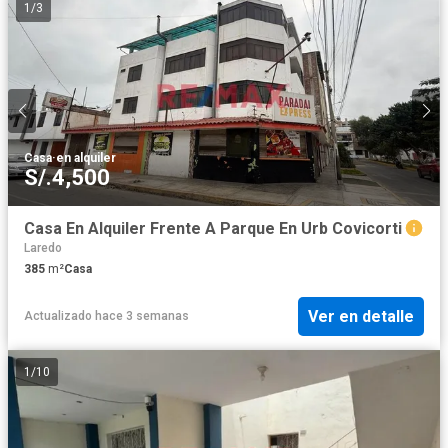
1
/
3
Casa
·
en alquiler
S/.4,500
Casa En Alquiler Frente A Parque En Urb Covicorti
Laredo
385
m²
Casa
Ver en detalle
Actualizado hace 3 semanas
1
/
10