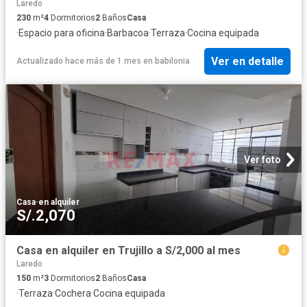
Laredo
230
m²
4
Dormitorios
2
Baños
Casa
·
Espacio para oficina
·
Barbacoa
·
Terraza
·
Cocina equipada
Ver en detalle
Actualizado hace más de 1 mes
en
babilonia
Ver foto
Casa
·
en alquiler
S/.2,070
Casa en alquiler en Trujillo a S/2,000 al mes
Laredo
150
m²
3
Dormitorios
2
Baños
Casa
·
Terraza
·
Cochera
·
Cocina equipada