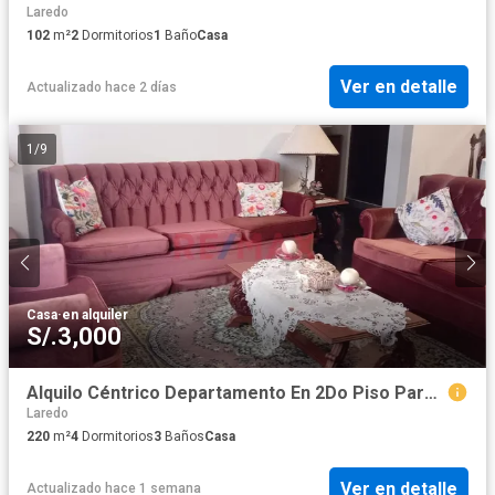
Laredo
102
m²
2
Dormitorios
1
Baño
Casa
Ver en detalle
Actualizado hace 2 días
1
/
9
Casa
·
en alquiler
S/.3,000
Alquilo Céntrico Departamento En 2Do Piso Para Vivienda O Empresa -220M2 - S/3,000
Laredo
220
m²
4
Dormitorios
3
Baños
Casa
Ver en detalle
Actualizado hace 1 semana