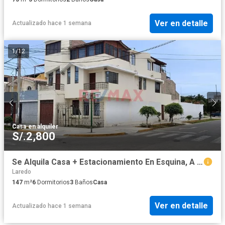
Ver en detalle
Actualizado hace 1 semana
1
/
12
Casa
·
en alquiler
S/.2,800
Se Alquila Casa + Estacionamiento En Esquina, A Una Cuadra De La Av. Pacífico, Nuevo Chimbote - S/2,800
Laredo
147
m²
6
Dormitorios
3
Baños
Casa
Ver en detalle
Actualizado hace 1 semana