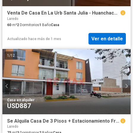
Venta De Casa En La Urb Santa Julia - Huanchaco S/. 230,000.00
Laredo
60
m²
2
Dormitorios
1
Baño
Casa
Ver en detalle
Actualizado hace más de 1 mes
1
/
12
Casa
·
en alquiler
USD887
Se Alquila Casa De 3 Pisos + Estacionamiento Frente A Parque En Urb. Soliluz – Trujillo – S/3,000
Laredo
75
m²
3
Dormitorios
2
Baños
Casa