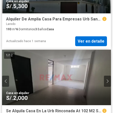
Casa
·
en alquiler
S/.5,300
Alquiler De Amplia Casa Para Empresas Urb Santa Maria S/. 6,500.00
Laredo
193
m²
6
Dormitorios
3
Baños
Casa
Ver en detalle
Actualizado hace 1 semana
1
/
12
Casa
·
en alquiler
S/.2,000
Se Alquila Casa En La Urb Rinconada At 102 M2 S/2500