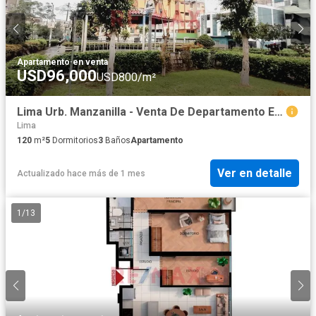
Apartamento
·
en venta
USD96,000
USD800/m²
Lima Urb. Manzanilla - Venta De Departamento En Zona Comercial
Lima
120
m²
5
Dormitorios
3
Baños
Apartamento
Ver en detalle
Actualizado hace más de 1 mes
1
/
13