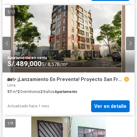
1
/
12
Apartamento
·
en venta
S/.489,000
S/.8,578/m²
🏡✨ ¡Lanzamiento En Preventa! Proyecto San Francisco 12 ✨🏡 Departamento 101 Con Terraza
Lima
57
m²
2
Dormitorios
2
Baños
Apartamento
Ver en detalle
Actualizado hace 1 mes
1
/
9