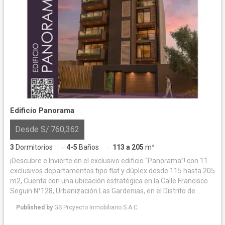
Edificio Panorama
Desde S/.760,362
3
Dormitorios
4-5
Baños
113 a 205
m²
·
·
¡Descubre e Invierte en el exclusivo edificio “Panorama”! con 11
exclusivos departamentos tipo flat y dúplex desde 115 hasta 205
m2, Cuenta con una ubicación estratégica en la Calle Francisco
Seguin N°128, Urbanización Las Gardenias, en el Distrito de
Santiago de Surco (Altura de la Cuadra 20 de la Av. Velazco
Published by
GS Proyecto Inmobiliario S.A.C.
Astete) Este proyecto está rodeado de hermosos parques
recreativos y zonas exclusivas. Cuenta con una amplia