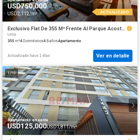
USD750,000
ACTUALIZADO
USD2,112/m²
Exclusivo Flat De 355 M² Frente Al Parque Acosta – San Isidro | Ascensor Directo + 3 Cocheras
Lima
355
m²
4
Dormitorios
4
Baños
Apartamento
Ver en detalle
Actualizado hace 2 días
1
/
10
Apartamento
·
en venta
USD125,000
USD1,811/m²