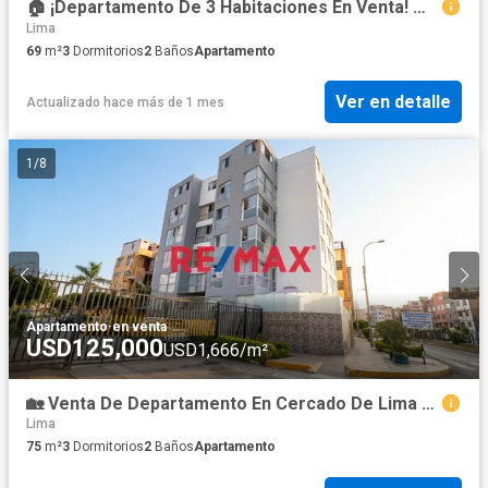
🏠 ¡Departamento De 3 Habitaciones En Venta! 📍 Cercado De Lima – Límite Con Pueblo Libre(Av. Mariano Cornejo) 💰 Precio: S/ 415,000 📐 69 M² | Piso
Lima
69
m²
3
Dormitorios
2
Baños
Apartamento
Ver en detalle
Actualizado hace más de 1 mes
1
/
8
Apartamento
·
en venta
USD125,000
USD1,666/m²
🏡 Venta De Departamento En Cercado De Lima (Límite Con Pueblo Libre)
Lima
75
m²
3
Dormitorios
2
Baños
Apartamento