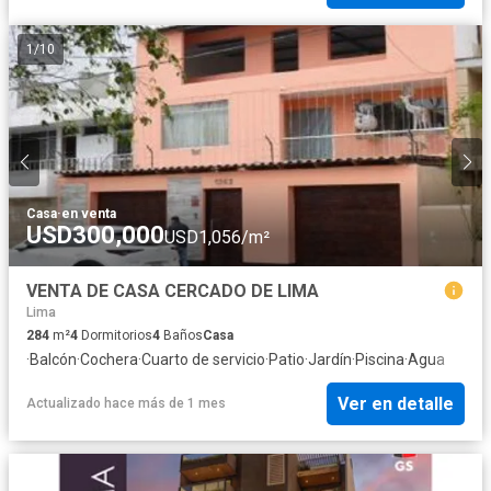
1
/
10
Casa
·
en venta
USD300,000
USD1,056/m²
VENTA DE CASA CERCADO DE LIMA
Lima
284
m²
4
Dormitorios
4
Baños
Casa
·
Balcón
·
Cochera
·
Cuarto de servicio
·
Patio
·
Jardín
·
Piscina
·
Agua
Ver en detalle
Actualizado hace más de 1 mes