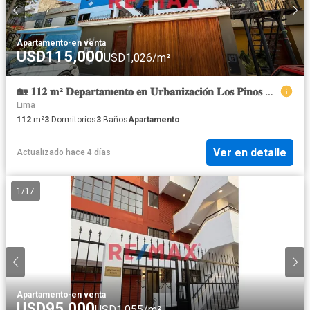
Apartamento
·
en venta
USD115,000
USD1,026/m²
🏡 𝟏𝟏𝟐 𝐦² 𝐃𝐞𝐩𝐚𝐫𝐭𝐚𝐦𝐞𝐧𝐭𝐨 𝐞𝐧 𝐔𝐫𝐛𝐚𝐧𝐢𝐳𝐚𝐜𝐢𝐨́𝐧 𝐋𝐨𝐬 𝐏𝐢𝐧𝐨𝐬 – 𝐂𝐞𝐫𝐜𝐚𝐝𝐨 𝐝𝐞 𝐋𝐢𝐦𝐚
Lima
112
m²
3
Dormitorios
3
Baños
Apartamento
Ver en detalle
Actualizado hace 4 días
1
/
17
Apartamento
·
en venta
USD95,000
USD1,055/m²