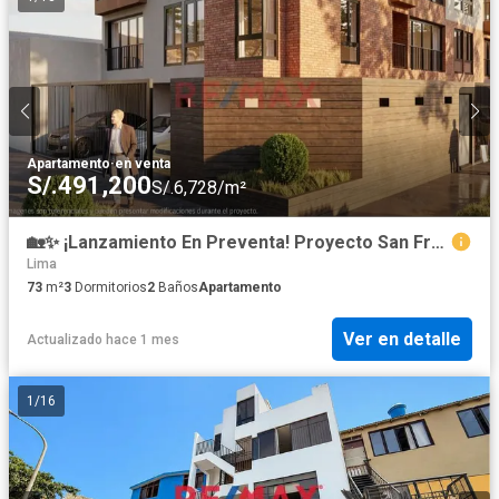
Apartamento
·
en venta
S/.491,200
S/.6,728/m²
🏡✨ ¡Lanzamiento En Preventa! Proyecto San Francisco 12 ✨🏡 Departamento 601
Lima
73
m²
3
Dormitorios
2
Baños
Apartamento
Ver en detalle
Actualizado hace 1 mes
1
/
16