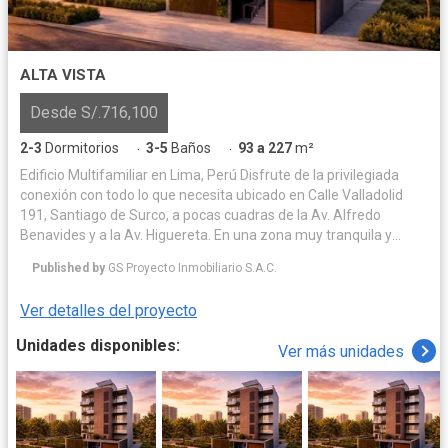
ALTA VISTA
Desde S/.716,100
2-3
Dormitorios
3-5
Baños
93 a 227
m²
·
·
Edificio Multifamiliar en Lima, Perú Disfrute de la privilegiada
conexión con todo lo que necesita ubicado en Calle Valladolid
191, Santiago de Surco, a pocas cuadras de la Av. Alfredo
Benavides y a la Av. Higuereta. En una zona muy tranquila y
residencial. Su nuevo hogar en Valladolid integrará la
Published by
GS Proyecto Inmobiliario S.A.C.
tranquilidad con la conveniencia. Imagine vivir donde los parques,
los mejores colegios, centros comerciales y restaurantes son
Ver detalles del proyecto
una extensión natural de su día a día. Esta es la ubicación
perfecta para construir los recuerdos más valiosos de su familia,
Unidades disponibles:
Ver más unidades
con la ciudad a sus pies y la comodidad de siempre tenerlo todo
cerca.