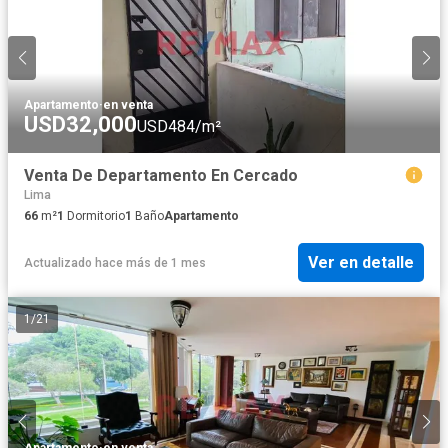
Apartamento
·
en venta
USD32,000
USD484/m²
Venta De Departamento En Cercado
Lima
66
m²
1
Dormitorio
1
Baño
Apartamento
Ver en detalle
Actualizado hace más de 1 mes
1
/
21
Apartamento
·
en venta