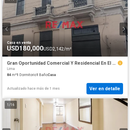
Casa
·
en venta
USD180,000
USD2,142/m²
Gran Oportunidad Comercial Y Residencial En El Cercado De Lima
Lima
84
m²
1
Dormitorio
1
Baño
Casa
Ver en detalle
Actualizado hace más de 1 mes
1
/
16