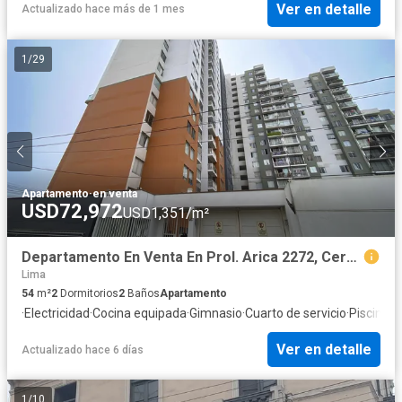
Ver en detalle
Actualizado hace más de 1 mes
1
/
29
Apartamento
·
en venta
USD72,972
USD1,351/m²
Departamento En Venta En Prol. Arica 2272, Cercado De Lima
Lima
54
m²
2
Dormitorios
2
Baños
Apartamento
·
Electricidad
·
Cocina equipada
·
Gimnasio
·
Cuarto de servicio
·
Piscina
Ver en detalle
Actualizado hace 6 días
1
/
10