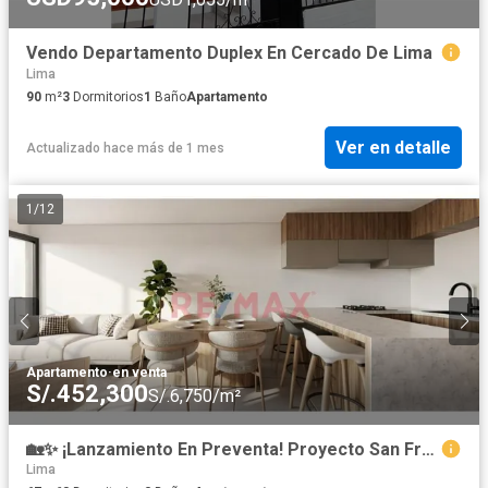
Vendo Departamento Duplex En Cercado De Lima
Lima
90
m²
3
Dormitorios
1
Baño
Apartamento
Ver en detalle
Actualizado hace más de 1 mes
1
/
12
Apartamento
·
en venta
S/.452,300
S/.6,750/m²
🏡✨ ¡Lanzamiento En Preventa! Proyecto San Francisco 12 ✨🏡 Departamento 602
Lima