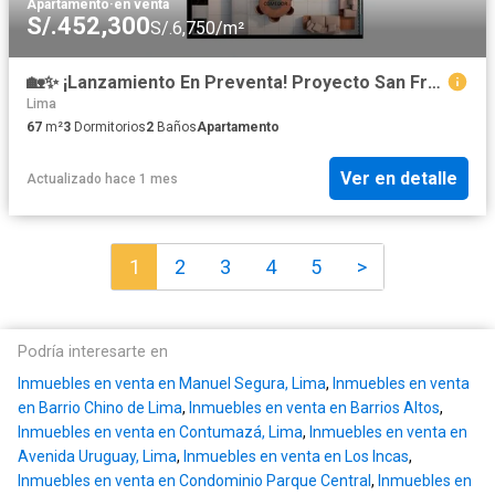
Apartamento
·
en venta
S/.452,300
S/.6,750/m²
🏡✨ ¡Lanzamiento En Preventa! Proyecto San Francisco 12 ✨🏡 Departamento 502
Lima
67
m²
3
Dormitorios
2
Baños
Apartamento
Ver en detalle
Actualizado hace 1 mes
1
2
3
4
5
>
Podría interesarte en
Inmuebles en venta en Manuel Segura, Lima
,
Inmuebles en venta
en Barrio Chino de Lima
,
Inmuebles en venta en Barrios Altos
,
Inmuebles en venta en Contumazá, Lima
,
Inmuebles en venta en
Avenida Uruguay, Lima
,
Inmuebles en venta en Los Incas
,
Inmuebles en venta en Condominio Parque Central
,
Inmuebles en