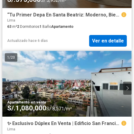
S/.5,952/m²
“Tu Primer Depa En Santa Beatriz: Moderno, Bien Ubicado Y Sin Impuesto De Alcabala”
Lima
63
m²
2
Dormitorios
1
Baño
Apartamento
Ver en detalle
Actualizado hace 6 días
1
/
20
Apartamento
·
en venta
S/.1,080,000
S/.8,571/m²
✨ Exclusivo Dúplex En Venta | Edificio San Francisco X – Urb. Santa Emma, Cercado De Lima
Lima