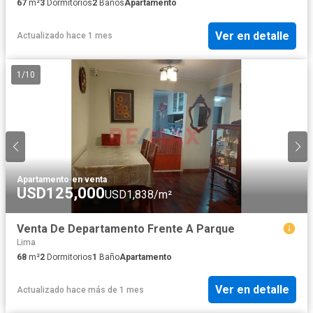
67
m²
3
Dormitorios
2
Baños
Apartamento
Ver en detalle
Actualizado hace 1 mes
1
/
10
Apartamento
·
en venta
USD125,000
USD1,838/m²
Venta De Departamento Frente A Parque
Lima
68
m²
2
Dormitorios
1
Baño
Apartamento
Ver en detalle
Actualizado hace más de 1 mes