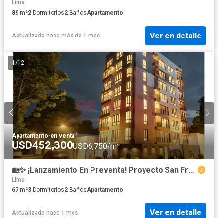
Lima
89
m²
2
Dormitorios
2
Baños
Apartamento
Ver en detalle
Actualizado hace más de 1 mes
1
/
12
Apartamento
·
en venta
USD452,300
USD6,750/m²
🏡✨ ¡Lanzamiento En Preventa! Proyecto San Francisco 12 ✨🏡 Departamento 402
Lima
67
m²
3
Dormitorios
2
Baños
Apartamento
Ver en detalle
Actualizado hace 1 mes