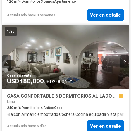
126
m²
4
Dormitorios
3
Baños
Apartamento
Ver en detalle
Actualizado hace 3 semanas
1
/
35
Casa
·
en venta
USD480,000
USD2,000/m²
CASA CONFORTABLE 6 DORMITORIOS AL LADO DE PARQUE EN ZONA RESIDENCIAL DE PUEBLO LIBRE
Lima
240
m²
6
Dormitorios
4
Baños
Casa
·
Balcón
·
Armario empotrado
·
Cochera
·
Cocina equipada
·
Vista panor
Ver en detalle
Actualizado hace 6 días