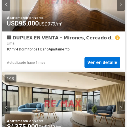
Apartamento
·
en venta
USD95,000
USD979/m²
🏢 𝗗𝗨𝗣𝗟𝗘𝗫 𝗘𝗡 𝗩𝗘𝗡𝗧𝗔 – 𝗠𝗶𝗿𝗼𝗻𝗲𝘀, 𝗖𝗲𝗿𝗰𝗮𝗱𝗼 𝗱𝗲 𝗟𝗶𝗺𝗮⁣
Lima
97
m²
4
Dormitorios
1
Baño
Apartamento
Ver en detalle
Actualizado hace 1 mes
1
/
10
Apartamento
·
en venta
S/.375,000