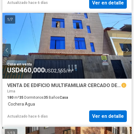
Ver en detalle
Actualizado hace 6 días
1
/
7
Casa
·
en venta
USD460,000
USD2,555/m²
VENTA DE EDIFICIO MULTIFAMILIAR CERCADO DE LIMA
Lima
180
m²
35
Dormitorios
35
Baños
Casa
·
Cochera
·
Agua
Ver en detalle
Actualizado hace 6 días
1
/
13