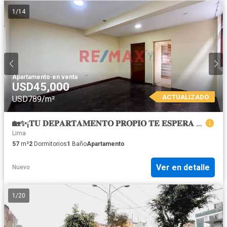
1
/
14
Apartamento
·
en venta
USD45,000
ACTUALIZADO
USD789/m²
🏡✨¡𝐓𝐔 𝐃𝐄𝐏𝐀𝐑𝐓𝐀𝐌𝐄𝐍𝐓𝐎 𝐏𝐑𝐎𝐏𝐈𝐎 𝐓𝐄 𝐄𝐒𝐏𝐄𝐑𝐀 𝐄𝐍 𝐌𝐈𝐑𝐎𝐍𝐄𝐒 𝐁𝐀𝐉𝐎 – 𝐂𝐄𝐑𝐂𝐀𝐃𝐎 𝐃𝐄 𝐋𝐈𝐌𝐀! ✨🏡
Lima
57
m²
2
Dormitorios
1
Baño
Apartamento
Ver en detalle
Nuevo
1
/
20