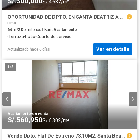
S/.300,000
S/.4,687/m²
OPORTUNIDAD DE DPTO. EN SANTA BEATRIZ A UN PASO DE SAN ISIDRO Y MIRAFLORES
Lima
64
m²
2
Dormitorios
1
Baño
Apartamento
·
Terraza
·
Patio
·
Cuarto de servicio
Ver en detalle
Actualizado hace 6 días
1
/
5
Apartamento
·
en venta
S/.560,950
S/.6,302/m²
Vendo Dpto. Flat De Estreno 73.10M2. Santa Beatriz 2 Dormitorios No Paga Alcabala, Entrega Inmediata.