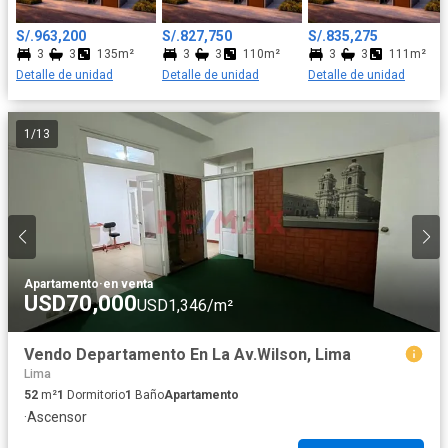
S/.963,200
S/.827,750
S/.835,275
3
3
135m²
3
3
110m²
3
3
111m²
Detalle de unidad
Detalle de unidad
Detalle de unidad
1
/
13
Apartamento
·
en venta
USD70,000
USD1,346/m²
Vendo Departamento En La Av.Wilson, Lima
Lima
52
m²
1
Dormitorio
1
Baño
Apartamento
·
Ascensor