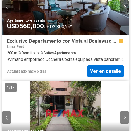
Apartamento
·
en venta
USD560,000
USD2,800/m²
Exclusivo Departamento con Vista al Boulevard de Roosevelt
Lima, Perú
200
m²
3
Dormitorios
3
Baños
Apartamento
·
Armario empotrado
·
Cochera
·
Cocina equipada
·
Vista panorámica
·
Vi
Ver en detalle
Actualizado hace 6 días
1
/
17