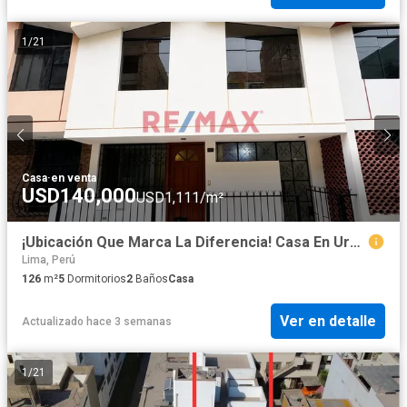
1
/
21
Casa
·
en venta
USD140,000
USD1,111/m²
¡Ubicación Que Marca La Diferencia! Casa En Urb Jardines Cerca Del Mall Aventura Y Estación Pirámide Del Sol.
Lima, Perú
126
m²
5
Dormitorios
2
Baños
Casa
Ver en detalle
Actualizado hace 3 semanas
1
/
21