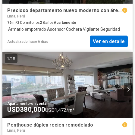
Precioso departamento nuevo moderno con áreas comunes
Lima, Perú
76
m²
2
Dormitorios
2
Baños
Apartamento
·
Armario empotrado
·
Ascensor
·
Cochera
·
Vigilante
·
Seguridad
Ver en detalle
Actualizado hace 6 días
1
/
18
Apartamento
·
en venta
USD380,000
USD1,472/m²
Penthouse dúplex recien remodelado
Lima, Perú