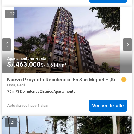
1
/
12
Apartamento
·
en venta
S/.463,000
S/.6,614/m²
Nuevo Proyecto Residencial En San Miguel – ¡Sin Pago De Alcabala!
Lima, Perú
70
m²
3
Dormitorios
2
Baños
Apartamento
Ver en detalle
Actualizado hace 6 días
1
/
21