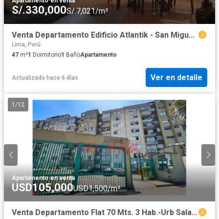
Apartamento
·
en venta
S/.330,000
S/.7,021/m²
Venta Departamento Edificio Atlantik - San Miguel (Amoblado)
Lima, Perú
47
m²
1
Dormitorio
1
Baño
Apartamento
Ver en detalle
Actualizado hace 6 días
1
/
12
Apartamento
·
en venta
USD105,000
USD1,500/m²
Venta Departamento Flat 70 Mts. 3 Hab.-Urb Salamanca De Monterrico