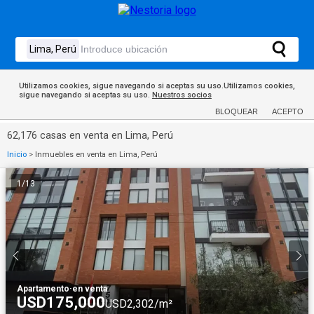
Utilizamos cookies, sigue navegando si aceptas su uso.Utilizamos cookies,
sigue navegando si aceptas su uso.
Nuestros socios
BLOQUEAR
ACEPTO
62,176 casas en venta en Lima, Perú
Inicio
>
Inmuebles en venta en Lima, Perú
1
/
13
Apartamento
·
en venta
USD175,000
USD2,302/m²