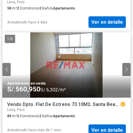
Lima, Perú
58
m²
2
Dormitorios
2
Baños
Apartamento
Ver en detalle
Actualizado hace 6 días
1
/
5
Apartamento
·
en venta
S/.560,950
S/.6,302/m²
Vendo Dpto. Flat De Estreno 73.10M2. Santa Beatriz 2 Dormitorios No Paga Alcabala, Entrega Inmediata.
Lima, Perú
89
m²
2
Dormitorios
2
Baños
Apartamento
Ver en detalle
Actualizado hace más de 1 mes