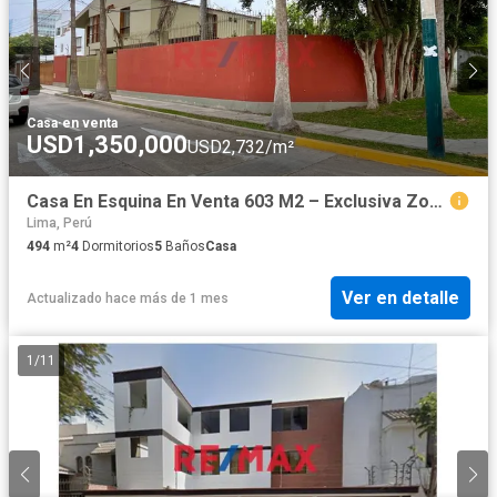
Casa
·
en venta
USD1,350,000
USD2,732/m²
Casa En Esquina En Venta 603 M2 – Exclusiva Zona Residencial De San Isidro
Lima, Perú
494
m²
4
Dormitorios
5
Baños
Casa
Ver en detalle
Actualizado hace más de 1 mes
1
/
11