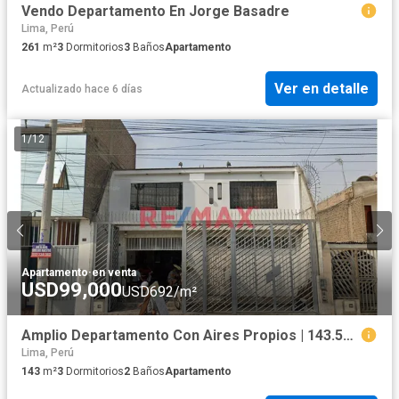
Vendo Departamento En Jorge Basadre
Lima, Perú
261
m²
3
Dormitorios
3
Baños
Apartamento
Ver en detalle
Actualizado hace 6 días
1
/
12
Apartamento
·
en venta
USD99,000
USD692/m²
Amplio Departamento Con Aires Propios | 143.57 M² | Excelente Oportunidad En Comas.
Lima, Perú
143
m²
3
Dormitorios
2
Baños
Apartamento