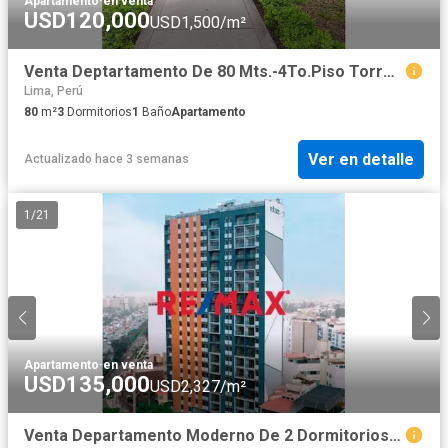
Apartamento
·
en venta
USD120,000
USD1,500/m²
Venta Deptartamento De 80 Mts.-4To.Piso Torres De San Borja
Lima, Perú
80
m²
3
Dormitorios
1
Baño
Apartamento
Ver en detalle
Actualizado hace 3 semanas
1
/
21
Apartamento
·
en venta
USD135,000
USD2,327/m²
Venta Departamento Moderno De 2 Dormitorios En Surco En Edificio In Tower