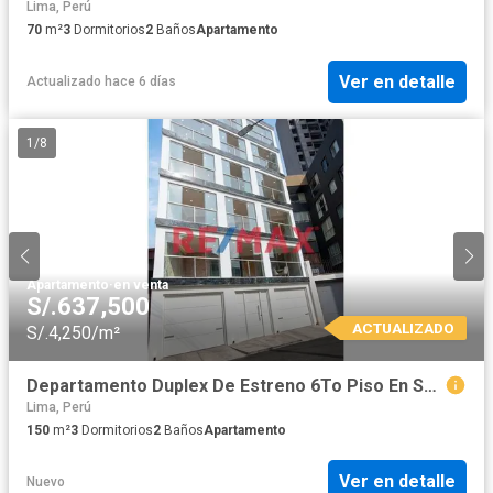
Lima, Perú
70
m²
3
Dormitorios
2
Baños
Apartamento
Ver en detalle
Actualizado hace 6 días
1
/
8
Apartamento
·
en venta
S/.637,500
ACTUALIZADO
S/.4,250/m²
Departamento Duplex De Estreno 6To Piso En San Miguel- No Paga Alcabala
Lima, Perú
150
m²
3
Dormitorios
2
Baños
Apartamento
Ver en detalle
Nuevo