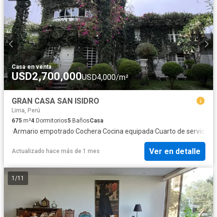
Casa
·
en venta
USD2,700,000
USD4,000/m²
GRAN CASA SAN ISIDRO
Lima, Perú
675
m²
4
Dormitorios
5
Baños
Casa
·
Armario empotrado
·
Cochera
·
Cocina equipada
·
Cuarto de servicio
·
A
Ver en detalle
Actualizado hace más de 1 mes
1
/
11