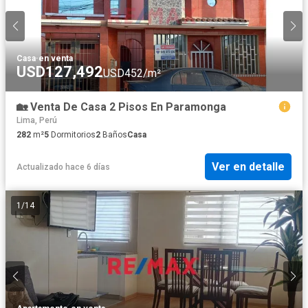
Casa
·
en venta
USD127,492
USD452/m²
🏡 Venta De Casa 2 Pisos En Paramonga
Lima, Perú
282
m²
5
Dormitorios
2
Baños
Casa
Ver en detalle
Actualizado hace 6 días
1
/
14