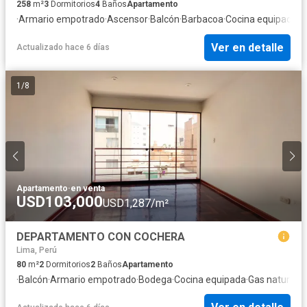
258
m²
3
Dormitorios
4
Baños
Apartamento
·
Armario empotrado
·
Ascensor
·
Balcón
·
Barbacoa
·
Cocina equipada
·
C
Ver en detalle
Actualizado hace 6 días
1
/
8
Apartamento
·
en venta
USD103,000
USD1,287/m²
DEPARTAMENTO CON COCHERA
Lima, Perú
80
m²
2
Dormitorios
2
Baños
Apartamento
·
Balcón
·
Armario empotrado
·
Bodega
·
Cocina equipada
·
Gas natural
·
V