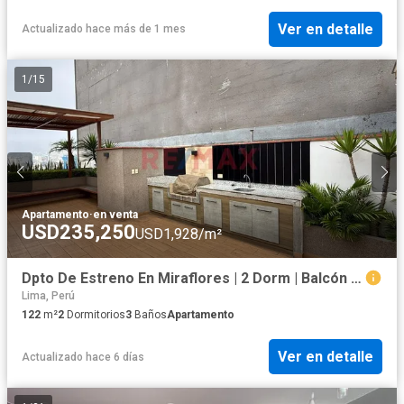
Ver en detalle
Actualizado hace más de 1 mes
1
/
15
Apartamento
·
en venta
USD235,250
USD1,928/m²
Dpto De Estreno En Miraflores | 2 Dorm | Balcón | Cochera Doble | Áreas Comunes
Lima, Perú
122
m²
2
Dormitorios
3
Baños
Apartamento
Ver en detalle
Actualizado hace 6 días