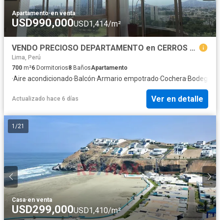
Apartamento
·
en venta
USD990,000
USD1,414/m²
VENDO PRECIOSO DEPARTAMENTO en CERROS DE CAMACHO - FRENTE AL GOLF LOS INKAS . SURCO
Lima, Perú
700
m²
6
Dormitorios
8
Baños
Apartamento
·
Aire acondicionado
·
Balcón
·
Armario empotrado
·
Cochera
·
Bodega
·
Co
Ver en detalle
Actualizado hace 6 días
1
/
21
Casa
·
en venta
USD299,000
USD1,410/m²