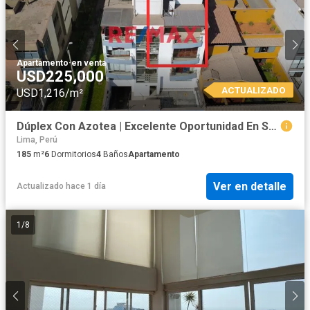
Apartamento
·
en venta
USD225,000
ACTUALIZADO
USD1,216/m²
Dúplex Con Azotea | Excelente Oportunidad En San Borja
Lima, Perú
185
m²
6
Dormitorios
4
Baños
Apartamento
Ver en detalle
Actualizado hace 1 día
1
/
8