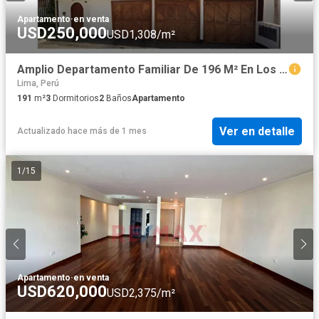
Apartamento
·
en venta
USD250,000
USD1,308/m²
Amplio Departamento Familiar De 196 M² En Los Aromos – La Molina
Lima, Perú
191
m²
3
Dormitorios
2
Baños
Apartamento
Ver en detalle
Actualizado hace más de 1 mes
1
/
15
Apartamento
·
en venta
USD620,000
USD2,375/m²