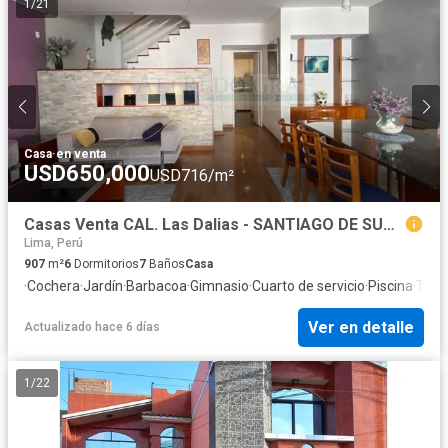
1
/
21
Casa
·
en venta
USD650,000
USD716/m²
Casas Venta CAL. Las Dalias - SANTIAGO DE SURCO
Lima, Perú
907
m²
6
Dormitorios
7
Baños
Casa
·
Cochera
·
Jardín
·
Barbacoa
·
Gimnasio
·
Cuarto de servicio
·
Piscina
·
Terr
Ver en detalle
Actualizado hace 6 días
1
/
22