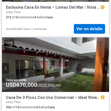
Exclusiva Casa En Venta – Lomas Del Mar | Vista Panorámica Al Mar Y Al Atardecer
Lima, Perú
212
m²
4
Dormitorios
4
Baños
Casa
Ver en detalle
Actualizado hace 2 semanas
1
/
18
Casa
·
en venta
USD670,000
USD2,055/m²
Casa De 3 Pisos Con Uso Comercial – Ideal Vivienda + Consultorios/Oficinas – Javier Prado Este, Cdra. 62 – Frente A Ibm
Lima, Perú
326
m²
10
Dormitorios
4
Baños
Casa