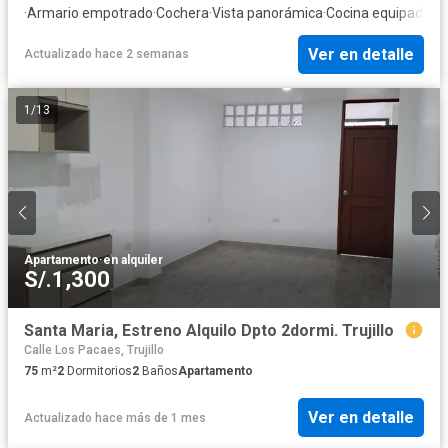
·
Armario empotrado
·
Cochera
·
Vista panorámica
·
Cocina equipada
Ver en detalle
Actualizado hace 2 semanas
1
/
13
Apartamento
·
en alquiler
S/.1,300
Santa Maria, Estreno Alquilo Dpto 2dormi. Trujillo
Calle Los Pacaes, Trujillo
75
m²
2
Dormitorios
2
Baños
Apartamento
Ver en detalle
Actualizado hace más de 1 mes