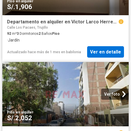
Piso
·
en alquiler
S/.1,906
Departamento en alquiler en Victor Larco Herrera a S/1,800 al mes
Calle Los Pacaes, Trujillo
92
m²
3
Dormitorios
2
Baños
Piso
·
Jardín
Ver en detalle
Actualizado hace más de 1 mes
en
babilonia
Ver foto
Piso
·
en alquiler
S/.2,052