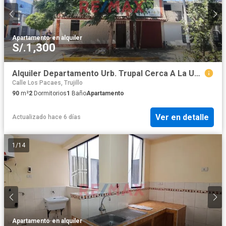
Apartamento
·
en alquiler
S/.1,300
Alquiler Departamento Urb. Trupal Cerca A La Unt (2Do Piso)
Calle Los Pacaes, Trujillo
90
m²
2
Dormitorios
1
Baño
Apartamento
Ver en detalle
Actualizado hace 6 días
1
/
14
Apartamento
·
en alquiler