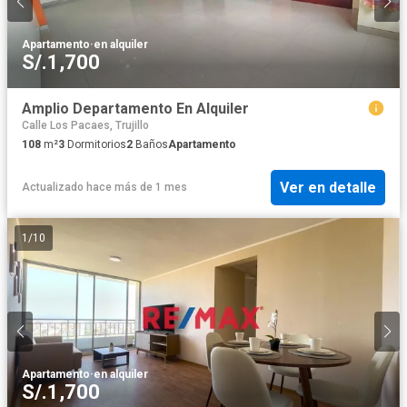
Apartamento
·
en alquiler
S/.1,700
Amplio Departamento En Alquiler
Calle Los Pacaes, Trujillo
108
m²
3
Dormitorios
2
Baños
Apartamento
Ver en detalle
Actualizado hace más de 1 mes
1
/
10
Apartamento
·
en alquiler
S/.1,700