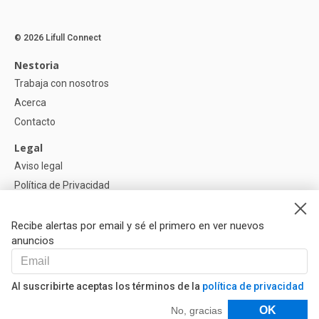
© 2026 Lifull Connect
Nestoria
Trabaja con nosotros
Acerca
Contacto
Legal
Aviso legal
Política de Privacidad
Política de Cookies
Recibe alertas por email y sé el primero en ver nuevos
Ayuda
anuncios
Preguntas
Nuestros Partners
Al suscribirte aceptas los términos de la
política de privacidad
Libro de reclamaciones
Filtros
OK
No, gracias