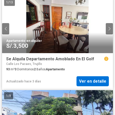
1
/
13
Apartamento
·
en alquiler
S/.3,500
Se Alquila Departamento Amoblado En El Golf
Calle Los Pacaes, Trujillo
93
m²
3
Dormitorios
2
Baños
Apartamento
Ver en detalle
Actualizado hace 3 días
1
/
8