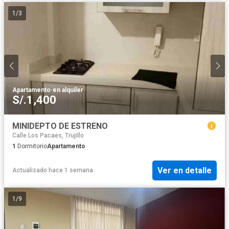
1
/
3
Apartamento
·
en alquiler
S/.1,400
MINIDEPTO DE ESTRENO
Calle Los Pacaes, Trujillo
1
Dormitorio
Apartamento
Ver en detalle
Actualizado hace 1 semana
1
/
9