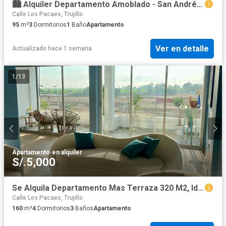
🏙️ Alquiler Departamento Amoblado - San Andrés V Etapa 🏙️
Calle Los Pacaes, Trujillo
95
m²
3
Dormitorios
1
Baño
Apartamento
Ver en detalle
Actualizado hace 1 semana
1
/
13
Apartamento
·
en alquiler
S/.5,000
Se Alquila Departamento Mas Terraza 320 M2, Ideal Para Empresa U Oficinas Administrativas, Frente Al Mall Plaza✨
Calle Los Pacaes, Trujillo
160
m²
4
Dormitorios
3
Baños
Apartamento