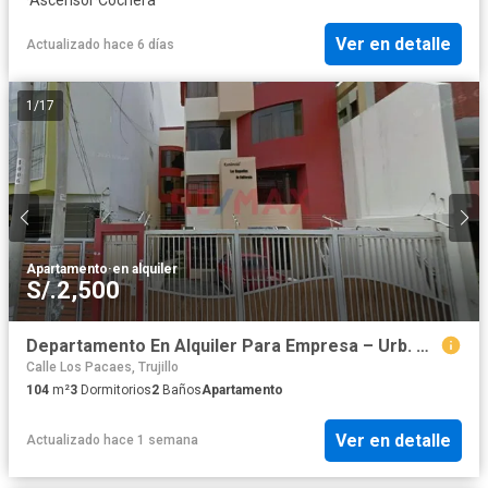
Ver en detalle
Actualizado hace 6 días
1
/
17
Apartamento
·
en alquiler
S/.2,500
Departamento En Alquiler Para Empresa – Urb. California S/2500.00
Calle Los Pacaes, Trujillo
104
m²
3
Dormitorios
2
Baños
Apartamento
Ver en detalle
Actualizado hace 1 semana