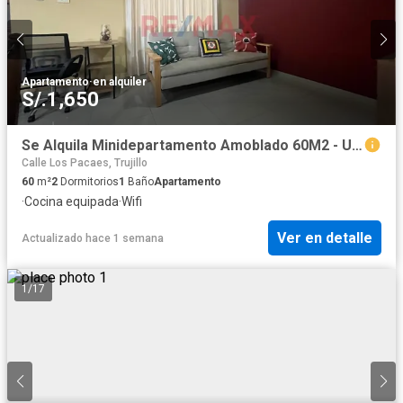
Apartamento
·
en alquiler
S/.1,650
Se Alquila Minidepartamento Amoblado 60M2 - Urb. Primavera - Trujillo - S/1,650
Calle Los Pacaes, Trujillo
60
m²
2
Dormitorios
1
Baño
Apartamento
·
Cocina equipada
·
Wifi
Ver en detalle
Actualizado hace 1 semana
1
/
17