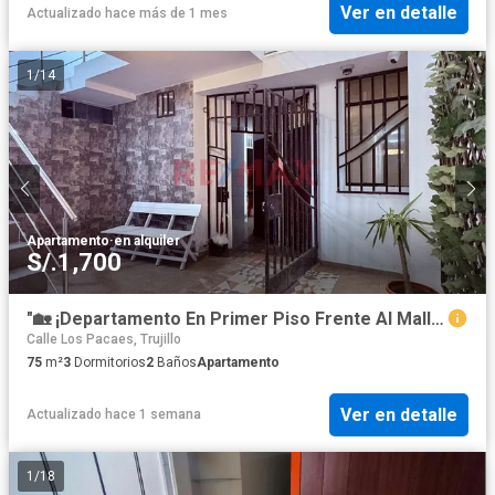
Ver en detalle
Actualizado hace más de 1 mes
1
/
14
Apartamento
·
en alquiler
S/.1,700
"🏡 ¡Departamento En Primer Piso Frente Al Mall Plaza Trujillo! 🌟"
Calle Los Pacaes, Trujillo
75
m²
3
Dormitorios
2
Baños
Apartamento
Ver en detalle
Actualizado hace 1 semana
1
/
18