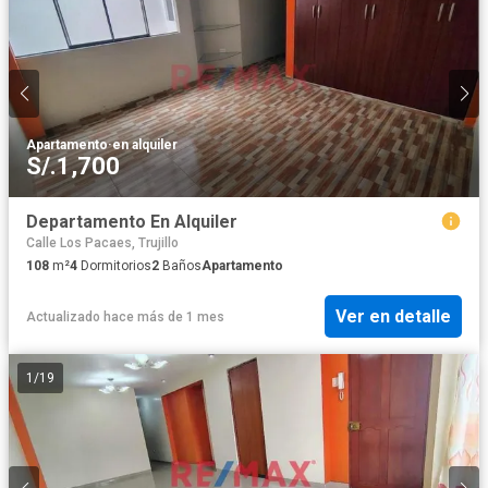
Apartamento
·
en alquiler
S/.1,700
Departamento En Alquiler
Calle Los Pacaes, Trujillo
108
m²
4
Dormitorios
2
Baños
Apartamento
Ver en detalle
Actualizado hace más de 1 mes
1
/
19