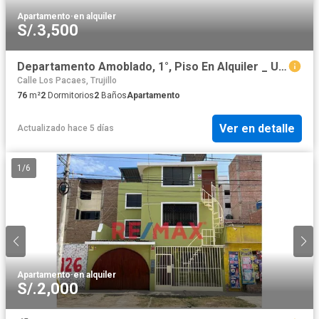
Apartamento
·
en alquiler
S/.3,500
Departamento Amoblado, 1°, Piso En Alquiler _ Urb. Upao 2
Calle Los Pacaes, Trujillo
76
m²
2
Dormitorios
2
Baños
Apartamento
Ver en detalle
Actualizado hace 5 días
1
/
6
Apartamento
·
en alquiler
S/.2,000