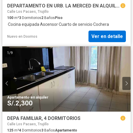
DEPARTAMENTO EN URB. LA MERCED EN ALQUILER FRENTE A PARQUE
Calle Los Pacaes, Trujillo
100
m²
3
Dormitorios
2
Baños
Piso
·
Cocina equipada
·
Ascensor
·
Cuarto de servicio
·
Cochera
Ver en detalle
Nuevo
en
Doomos
1
/
9
Apartamento
·
en alquiler
S/.2,300
DEPA FAMILIAR, 4 DORMITORIOS
Calle Los Pacaes, Trujillo
125
m²
4
Dormitorios
3
Baños
Apartamento