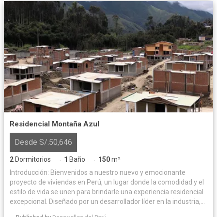
Residencial Montaña Azul
Desde S/.50,646
2
Dormitorios
1
Baño
150
m²
·
·
Introducción: Bienvenidos a nuestro nuevo y emocionante
proyecto de viviendas en Perú, un lugar donde la comodidad y el
estilo de vida se unen para brindarle una experiencia residencial
excepcional. Diseñado por un desarrollador líder en la industria,
este proyecto ofrece una combinación perfecta de arquitectura