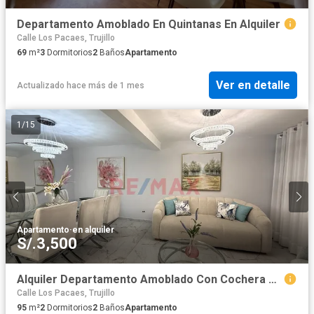
Departamento Amoblado En Quintanas En Alquiler
Calle Los Pacaes, Trujillo
69
m²
3
Dormitorios
2
Baños
Apartamento
Ver en detalle
Actualizado hace más de 1 mes
1
/
15
Apartamento
·
en alquiler
S/.3,500
Alquiler Departamento Amoblado Con Cochera Cerca A Real Plaza – Upao 2 (1Er Piso)
Calle Los Pacaes, Trujillo
95
m²
2
Dormitorios
2
Baños
Apartamento