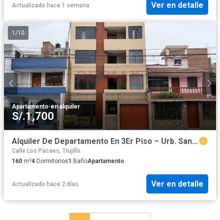
Ver en detalle
Actualizado hace 1 semana
1
/
10
Apartamento
·
en alquiler
S/.1,700
Alquiler De Departamento En 3Er Piso – Urb. Santa María V Etapa – 106.94 M² – S/ 1,700
Calle Los Pacaes, Trujillo
160
m²
4
Dormitorios
1
Baño
Apartamento
Ver en detalle
Actualizado hace 2 días