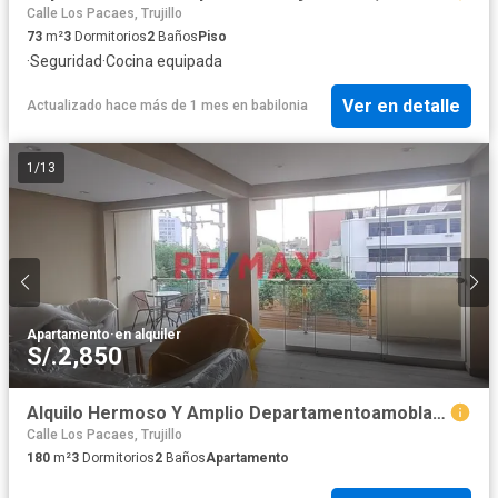
Calle Los Pacaes, Trujillo
73
m²
3
Dormitorios
2
Baños
Piso
·
Seguridad
·
Cocina equipada
Ver en detalle
Actualizado hace más de 1 mes
en
babilonia
1
/
13
Apartamento
·
en alquiler
S/.2,850
Alquilo Hermoso Y Amplio Departamentoamoblado-Covicorti-Vista A 2 Parques (Frente Al Colegio De Abogados)-163M2A.C..-S/2850
Calle Los Pacaes, Trujillo
180
m²
3
Dormitorios
2
Baños
Apartamento