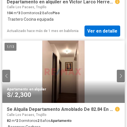
Departamento en alquiler en Victor Larco Herrera a S/1,950 al mes
Calle Los Pacaes, Trujillo
104
m²
3
Dormitorios
2
Baños
Piso
·
Trastero
·
Cocina equipada
Ver en detalle
Actualizado hace más de 1 mes
en
babilonia
1
/
13
Apartamento
·
en alquiler
S/.2,300
Se Alquila Departamento Amoblado De 82.84 En 4To Piso + Estacionamiento – Jardines Del Golf – S2,300 Soles
Calle Los Pacaes, Trujillo
82
m²
2
Dormitorios
2
Baños
Apartamento
·
Ascensor
·
Cochera