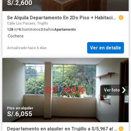
S/.2,600
Se Alquila Departamento En 2Do Piso + Habitación Extra En 6To Piso + Cochera - San Andres Ii Etapa - S2,600
Calle Los Pacaes, Trujillo
128
m²
4
Dormitorios
3
Baños
Apartamento
·
Cochera
Ver en detalle
Actualizado hace 6 días
Ver foto
Piso
·
en alquiler
S/.6,055
Departamento en alquiler en Trujillo a S/5,967 al mes