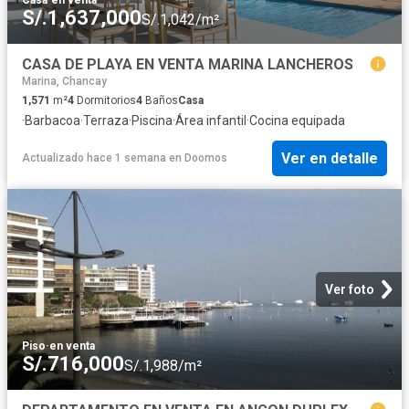
S/.1,637,000
S/.1,042/m²
CASA DE PLAYA EN VENTA MARINA LANCHEROS
Marina, Chancay
1,571
m²
4
Dormitorios
4
Baños
Casa
·
Barbacoa
·
Terraza
·
Piscina
·
Área infantil
·
Cocina equipada
Ver en detalle
Actualizado hace 1 semana
en
Doomos
Ver foto
Piso
·
en venta
S/.716,000
S/.1,988/m²