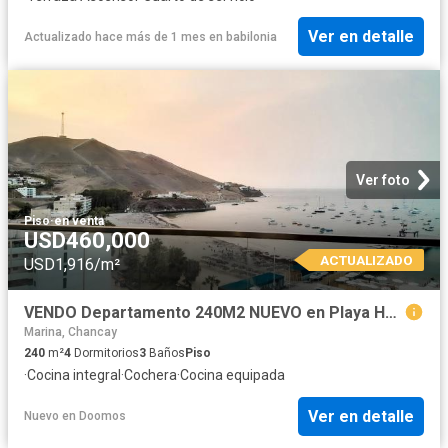
Ver en detalle
Actualizado hace más de 1 mes
en
babilonia
Ver foto
Piso
·
en venta
USD460,000
ACTUALIZADO
USD1,916/m²
VENDO Departamento 240M2 NUEVO en Playa Hermosa YATCH CLUB Ancon
Marina, Chancay
240
m²
4
Dormitorios
3
Baños
Piso
·
Cocina integral
·
Cochera
·
Cocina equipada
Ver en detalle
Nuevo
en
Doomos