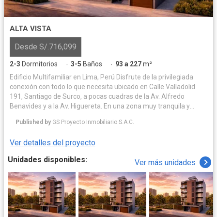
ALTA VISTA
Desde S/.716,099
2-3
Dormitorios
3-5
Baños
93 a 227
m²
·
·
Edificio Multifamiliar en Lima, Perú Disfrute de la privilegiada
conexión con todo lo que necesita ubicado en Calle Valladolid
191, Santiago de Surco, a pocas cuadras de la Av. Alfredo
Benavides y a la Av. Higuereta. En una zona muy tranquila y
residencial. Su nuevo hogar en Valladolid integrará la
Published by
GS Proyecto Inmobiliario S.A.C.
tranquilidad con la conveniencia. Imagine vivir donde los parques,
los mejores colegios, centros comerciales y restaurantes son
Ver detalles del proyecto
una extensión natural de su día a día. Esta es la ubicación
perfecta para construir los recuerdos más valiosos de su familia,
Unidades disponibles:
Ver más unidades
con la ciudad a sus pies y la comodidad de siempre tenerlo todo
cerca.