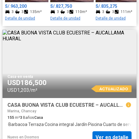
S/.963,200
S/.827,750
S/.835,275
3
3
135m²
3
3
110m²
3
3
111m²
Detalle de unidad
Detalle de unidad
Detalle de unidad
Casa
·
en venta
USD186,500
ACTUALIZADO
USD1,203/m²
CASA BUONA VISTA CLUB ECUESTRE – AUCALLAMA HUARAL
Marina, Chancay
155
m²
3
Baños
Casa
·
Barbacoa
·
Terraza
·
Cocina integral
·
Jardín
·
Piscina
·
Cuarto de servicio
·
Ver en detalle
Nuevo
en
Doomos