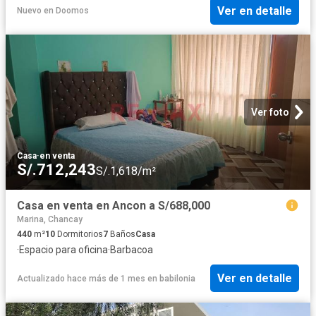
Ver en detalle
Nuevo
en
Doomos
Ver foto
Casa
·
en venta
S/.712,243
S/.1,618/m²
Casa en venta en Ancon a S/688,000
Marina, Chancay
440
m²
10
Dormitorios
7
Baños
Casa
·
Espacio para oficina
·
Barbacoa
Ver en detalle
Actualizado hace más de 1 mes
en
babilonia