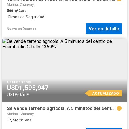
Marina, Chancay
500
m²
Casa
·
Gimnasio
·
Seguridad
Ver en detalle
Nuevo
en
Doomos
Casa
·
en venta
USD1,595,947
ACTUALIZADO
USD90/m²
Se vende terreno agrícola. A 5 minutos del centro de Huaral.Julio C.Tello 135952
Marina, Chancay
17,732
m²
Casa