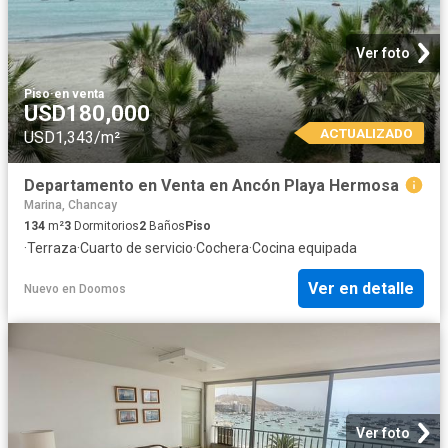
Ver foto
Piso
·
en venta
USD180,000
ACTUALIZADO
USD1,343/m²
Departamento en Venta en Ancón Playa Hermosa
Marina, Chancay
134
m²
3
Dormitorios
2
Baños
Piso
·
Terraza
·
Cuarto de servicio
·
Cochera
·
Cocina equipada
Ver en detalle
Nuevo
en
Doomos
Ver foto