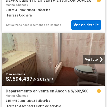
DEPARTAMENTO EN VENTA EN ANCON DUPLEX
Marina, Chancay
360
m²
4
Dormitorios
3
Baños
Piso
·
Terraza
·
Cochera
Ver en detalle
Actualizado hace 3 semanas
en
Doomos
Ver foto
Piso
·
en venta
S/.694,437
S/.2,012/m²
Departamento en venta en Ancon a S/692,500
Marina, Chancay
345
m²
5
Dormitorios
3
Baños
Piso
·
Terraza
·
Ascensor
·
Cuarto de servicio