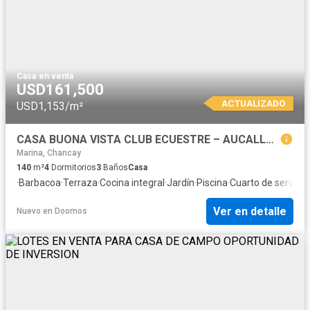
Casa
·
en venta
USD161,500
ACTUALIZADO
USD1,153/m²
CASA BUONA VISTA CLUB ECUESTRE – AUCALLAMA HUARAL
Marina, Chancay
140
m²
4
Dormitorios
3
Baños
Casa
·
Barbacoa
·
Terraza
·
Cocina integral
·
Jardín
·
Piscina
·
Cuarto de servicio
·
Ver en detalle
Nuevo
en
Doomos