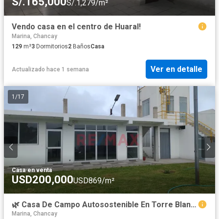
S/.165,000
S/.1,279/m²
Vendo casa en el centro de Huaral!
Marina, Chancay
129
m²
3
Dormitorios
2
Baños
Casa
Ver en detalle
Actualizado hace 1 semana
1
/
17
Casa
·
en venta
USD200,000
USD869/m²
🌿 Casa De Campo Autosostenible En Torre Blanca – Chancay | Estreno 🌞
Marina, Chancay