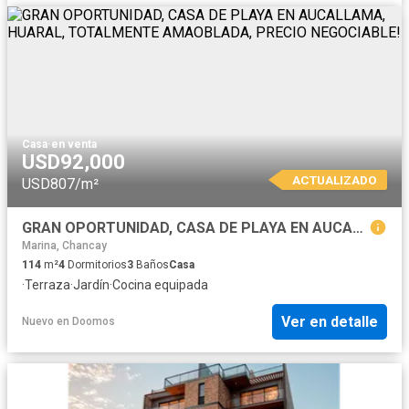
Casa
·
en venta
USD92,000
ACTUALIZADO
USD807/m²
GRAN OPORTUNIDAD, CASA DE PLAYA EN AUCALLAMA, HUARAL, TOTALMENTE AMAOBLADA, PRECIO NEGOCIABLE!
Marina, Chancay
114
m²
4
Dormitorios
3
Baños
Casa
·
Terraza
·
Jardín
·
Cocina equipada
Ver en detalle
Nuevo
en
Doomos