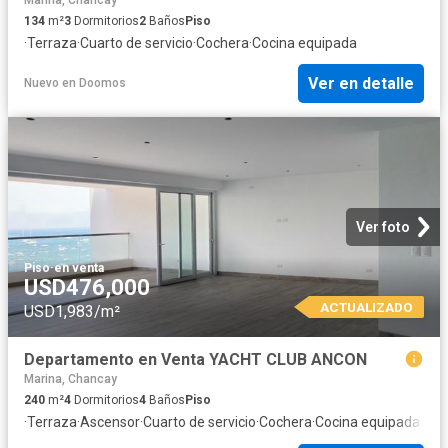
134
m²
3
Dormitorios
2
Baños
Piso
·
Terraza
·
Cuarto de servicio
·
Cochera
·
Cocina equipada
Ver en detalle
Nuevo
en
Doomos
Ver foto
Piso
·
en venta
USD476,000
ACTUALIZADO
USD1,983/m²
Departamento en Venta YACHT CLUB ANCON
Marina, Chancay
240
m²
4
Dormitorios
4
Baños
Piso
·
Terraza
·
Ascensor
·
Cuarto de servicio
·
Cochera
·
Cocina equipada