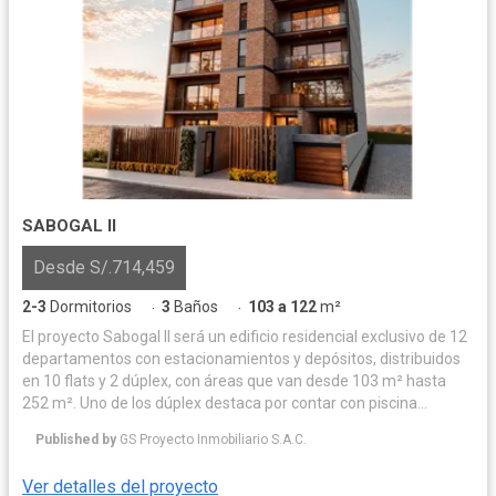
SABOGAL II
Desde S/.714,459
2-3
Dormitorios
3
Baños
103 a 122
m²
·
·
El proyecto Sabogal II será un edificio residencial exclusivo de 12
departamentos con estacionamientos y depósitos, distribuidos
en 10 flats y 2 dúplex, con áreas que van desde 103 m² hasta
252 m². Uno de los dúplex destaca por contar con piscina
privada, amplias terrazas y zona de parrilla, mientras que el
Published by
GS Proyecto Inmobiliario S.A.C.
segundo ofrece una amplia terraza con parrilla, ideal para el
disfrute familiar.
Ver detalles del proyecto