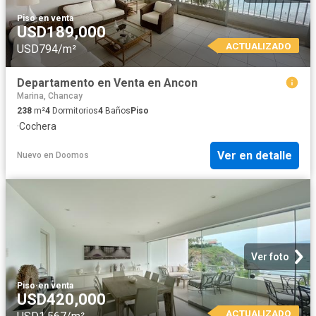
Piso
·
en venta
USD189,000
ACTUALIZADO
USD794/m²
Departamento en Venta en Ancon
Marina, Chancay
238
m²
4
Dormitorios
4
Baños
Piso
·
Cochera
Ver en detalle
Nuevo
en
Doomos
Ver foto
Piso
·
en venta
USD420,000
ACTUALIZADO