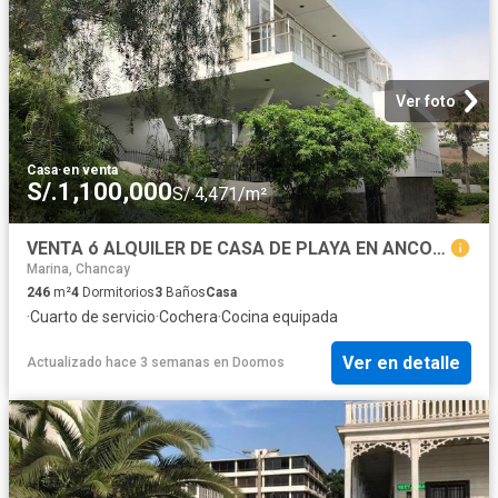
Ver foto
Casa
·
en venta
S/.1,100,000
S/.4,471/m²
VENTA ó ALQUILER DE CASA DE PLAYA EN ANCON PLAYA HERMOSA
Marina, Chancay
246
m²
4
Dormitorios
3
Baños
Casa
·
Cuarto de servicio
·
Cochera
·
Cocina equipada
Ver en detalle
Actualizado hace 3 semanas
en
Doomos