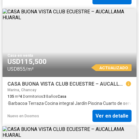
Casa
·
en venta
USD115,500
ACTUALIZADO
USD855/m²
CASA BUONA VISTA CLUB ECUESTRE – AUCALLAMA HUARAL
Marina, Chancay
135
m²
4
Dormitorios
3
Baños
Casa
·
Barbacoa
·
Terraza
·
Cocina integral
·
Jardín
·
Piscina
·
Cuarto de servicio
·
Ver en detalle
Nuevo
en
Doomos