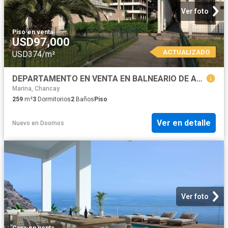
Ver foto
Piso
·
en venta
USD97,000
ACTUALIZADO
USD374/m²
DEPARTAMENTO EN VENTA EN BALNEARIO DE ANCON
Marina, Chancay
259
m²
3
Dormitorios
2
Baños
Piso
Ver en detalle
Nuevo
en
Doomos
Ver foto
Casa
·
en venta