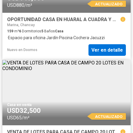
ACTUALIZADO
USD880/m²
OPORTUNIDAD CASA EN HUARAL A CUADRA Y MEDIA DEL C.C MEGA PLAZA
Marina, Chancay
159
m²
6
Dormitorios
5
Baños
Casa
·
Espacio para oficina
·
Jardín
·
Piscina
·
Cochera
·
Jacuzzi
Ver en detalle
Nuevo
en
Doomos
Casa
·
en venta
USD32,500
ACTUALIZADO
USD65/m²
VENTA DE LOTES PARA CASA DE CAMPO 20 LOTES EN CONDOMINIO