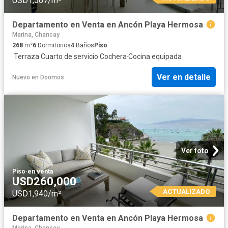
USD1,567/m²
Departamento en Venta en Ancón Playa Hermosa
Marina, Chancay
268
m²
6
Dormitorios
4
Baños
Piso
·
Terraza
·
Cuarto de servicio
·
Cochera
·
Cocina equipada
Ver en detalle
Nuevo
en
Doomos
Ver foto
Piso
·
en venta
USD260,000
ACTUALIZADO
USD1,940/m²
Departamento en Venta en Ancón Playa Hermosa
Marina, Chancay