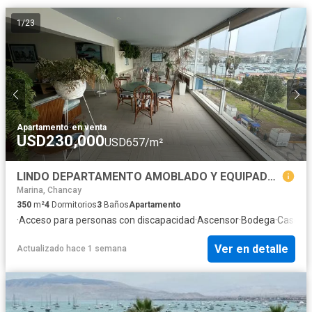
1
/
23
Apartamento
·
en venta
USD230,000
USD657/m²
LINDO DEPARTAMENTO AMOBLADO Y EQUIPADO LISTO PARA SER OCUPADO, ANCÓN
Marina, Chancay
350
m²
4
Dormitorios
3
Baños
Apartamento
·
Acceso para personas con discapacidad
·
Ascensor
·
Bodega
·
Caseta d
Ver en detalle
Actualizado hace 1 semana