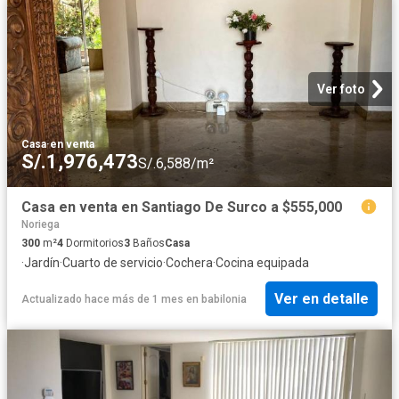
Ver foto
Casa
·
en venta
S/.1,976,473
S/.6,588/m²
Casa en venta en Santiago De Surco a $555,000
Noriega
300
m²
4
Dormitorios
3
Baños
Casa
·
Jardín
·
Cuarto de servicio
·
Cochera
·
Cocina equipada
Ver en detalle
Actualizado hace más de 1 mes
en
babilonia