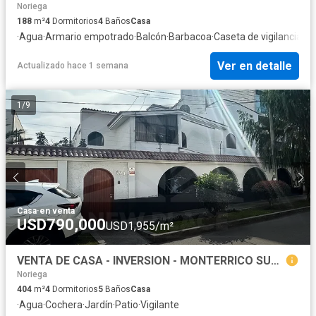
Noriega
188
m²
4
Dormitorios
4
Baños
Casa
·
Agua
·
Armario empotrado
·
Balcón
·
Barbacoa
·
Caseta de vigilancia
·
Ta
Ver en detalle
Actualizado hace 1 semana
1
/
9
Casa
·
en venta
USD790,000
USD1,955/m²
VENTA DE CASA - INVERSION - MONTERRICO SURCO
Noriega
404
m²
4
Dormitorios
5
Baños
Casa
·
Agua
·
Cochera
·
Jardín
·
Patio
·
Vigilante