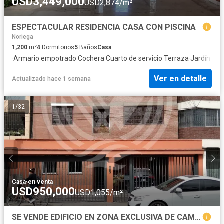
USD3,449,000
USD2,874/m²
ESPECTACULAR RESIDENCIA CASA CON PISCINA
Noriega
1,200
m²
4
Dormitorios
5
Baños
Casa
·
Armario empotrado
·
Cochera
·
Cuarto de servicio
·
Terraza
·
Jardín
·
Pis
Ver en detalle
Actualizado hace 1 semana
1
/
32
Casa
·
en venta
USD950,000
USD1,055/m²
SE VENDE EDIFICIO EN ZONA EXCLUSIVA DE CAMINOS DEL INCA