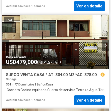
Ver en detalle
Actualizado hace 1 semana
1
/
41
Casa
·
en venta
USD479,000
USD1,575/m²
SURCO VENTA CASA * AT: 304.00 M2 *AC: 378.00 M2 - 2 PISOS + AIRES 7 DORM 8 BAÑOS 2 COCHERAS
Noriega
304
m²
7
Dormitorios
8
Baños
Casa
·
Cochera
·
Cocina equipada
·
Cuarto de servicio
·
Terraza
·
Agua
·
Tanque 
Ver en detalle
Actualizado hace 1 semana