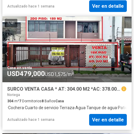
Ver en detalle
Actualizado hace 1 semana
1
/
41
Casa
·
en venta
USD479,000
USD1,575/m²
SURCO VENTA CASA * AT: 304.00 M2 *AC: 378.00 M2 - 2 PISOS + AIRES 7 DORM 8 BAÑOS 2 COCHERAS
Noriega
304
m²
7
Dormitorios
8
Baños
Casa
·
Cochera
·
Cuarto de servicio
·
Terraza
·
Agua
·
Tanque de agua
·
Patio
·
Vi
Ver en detalle
Actualizado hace 1 semana