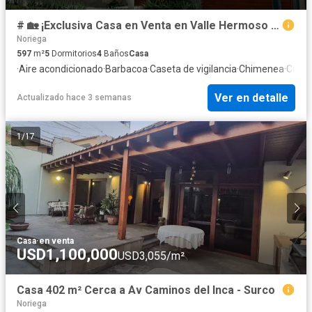
# 🏡 ¡Exclusiva Casa en Venta en Valle Hermoso – Santiago de Surco!
Noriega
597
m²
5
Dormitorios
4
Baños
Casa
·
Aire acondicionado
·
Barbacoa
·
Caseta de vigilancia
·
Chimenea
·
Cuart
Ver en detalle
Actualizado hace 3 semanas
1
/
17
Casa
·
en venta
USD1,100,000
USD3,055/m²
Casa 402 m² Cerca a Av Caminos del Inca - Surco
Noriega