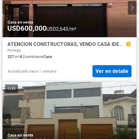
Casa
·
en venta
USD600,000
USD2,643/m²
ATENCION CONSTRUCTORAS, VENDO CASA IDEAL PARA DESARROLLO INMOBILIARIO LAS NAZARENAS SURCO
Noriega
227
m²
4
Dormitorios
Casa
Ver en detalle
Actualizado hace 1 semana
1
/
33
Casa
·
en venta