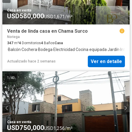
Casa
·
en venta
USD580,000
USD1,671/m²
Venta de linda casa en Chama Surco
Noriega
347
m²
4
Dormitorios
4
Baños
Casa
·
Balcón
·
Cochera
·
Bodega
·
Electricidad
·
Cocina equipada
·
Jardín
·
Intern
Ver en detalle
Actualizado hace 2 semanas
1
/
40
Casa
·
en venta
USD750,000
USD1,256/m²