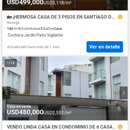
USD499,000
USD3,118/m²
🏡 ¡HERMOSA CASA DE 3 PISOS EN SANTIAGO DE SURCO – EXCELENTE UBICACIÓN! Vive en una zona tranquila y segura, cerca a parque y avenidas principales
Noriega
160
m²
4
Dormitorios
3
Baños
Casa
·
Cochera
·
Jardín
·
Patio
·
Vigilante
Ver en detalle
Actualizado hace más de 1 mes
1
/
18
Casa
·
en venta
USD480,000
USD2,553/m²
VENDO LINDA CASA EN CONDOMINIO DE 6 CASAS CERCA A REYNALDO VIVANCO Y PRECURSORES