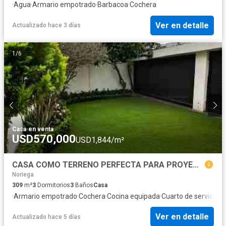
·
Agua
·
Armario empotrado
·
Barbacoa
·
Cochera
Ver en detalle
Actualizado hace 3 días
1
/
6
Casa
·
en venta
USD570,000
USD1,844/m²
CASA COMO TERRENO PERFECTA PARA PROYECTO O VIVIENDA
Noriega
309
m²
3
Dormitorios
3
Baños
Casa
·
Armario empotrado
·
Cochera
·
Cocina equipada
·
Cuarto de servicio
·
T
Ver en detalle
Actualizado hace 5 días