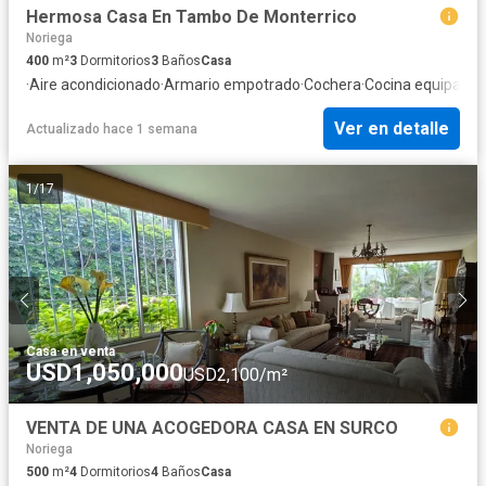
Hermosa Casa En Tambo De Monterrico
Noriega
400
m²
3
Dormitorios
3
Baños
Casa
·
Aire acondicionado
·
Armario empotrado
·
Cochera
·
Cocina equipada
·
Ver en detalle
Actualizado hace 1 semana
1
/
17
Casa
·
en venta
USD1,050,000
USD2,100/m²
VENTA DE UNA ACOGEDORA CASA EN SURCO
Noriega
500
m²
4
Dormitorios
4
Baños
Casa