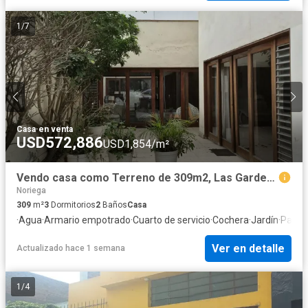
1
/
7
Casa
·
en venta
USD572,886
USD1,854/m²
Vendo casa como Terreno de 309m2, Las Gardenias, Surco
Noriega
309
m²
3
Dormitorios
2
Baños
Casa
·
Agua
·
Armario empotrado
·
Cuarto de servicio
·
Cochera
·
Jardín
·
Patio
Ver en detalle
Actualizado hace 1 semana
1
/
4