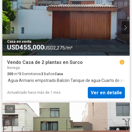
Casa
·
en venta
USD455,000
USD2,275/m²
Vendo Casa de 2 plantas en Surco
Noriega
200
m²
3
Dormitorios
3
Baños
Casa
·
Agua
·
Armario empotrado
·
Balcón
·
Tanque de agua
·
Cuarto de servic
Ver en detalle
Actualizado hace más de 1 mes
1
/
5