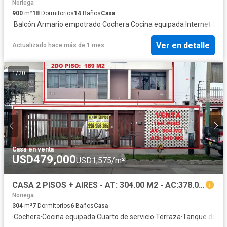
Noriega
900
m²
18
Dormitorios
14
Baños
Casa
·
Balcón
·
Armario empotrado
·
Cochera
·
Cocina equipada
·
Internet
·
Gas 
Ver en detalle
Actualizado hace más de 1 mes
1
/
20
Casa
·
en venta
USD479,000
USD1,575/m²
CASA 2 PISOS + AIRES - AT: 304.00 M2 - AC:378.00 M2 * 7 DORMITORIOS * 6 BAÑOS * 2 COCHERAS
Noriega
304
m²
7
Dormitorios
6
Baños
Casa
·
Cochera
·
Cocina equipada
·
Cuarto de servicio
·
Terraza
·
Tanque de ag