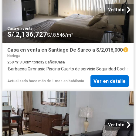
Ver foto
Casa
·
en venta
S/.2,136,727
S/.8,546/m²
Casa en venta en Santiago De Surco a S/2,016,000
Noriega
250
m²
3
Dormitorios
2
Baños
Casa
·
Barbacoa
·
Gimnasio
·
Piscina
·
Cuarto de servicio
·
Seguridad
·
Cochera
·
A
Ver en detalle
Actualizado hace más de 1 mes
en
babilonia
Ver foto