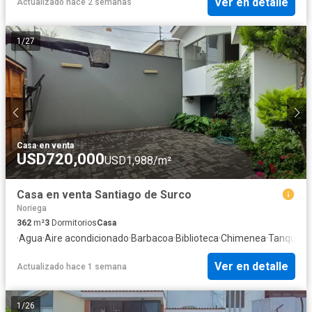
Ver en detalle
Actualizado hace 2 semanas
1
/
27
Casa
·
en venta
USD720,000
USD1,988/m²
Casa en venta Santiago de Surco
Noriega
362
m²
3
Dormitorios
Casa
·
Agua
·
Aire acondicionado
·
Barbacoa
·
Biblioteca
·
Chimenea
·
Tanque d
Ver en detalle
Actualizado hace 1 semana
1
/
26