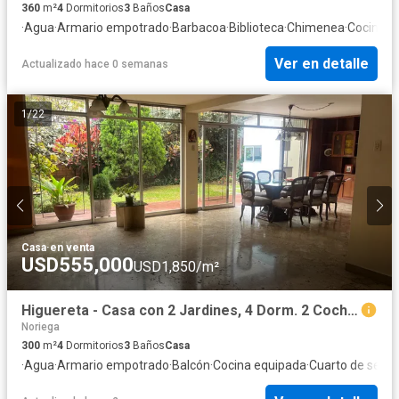
360
m²
4
Dormitorios
3
Baños
Casa
·
Agua
·
Armario empotrado
·
Barbacoa
·
Biblioteca
·
Chimenea
·
Cocina e
Ver en detalle
Actualizado hace 0 semanas
1
/
22
Casa
·
en venta
USD555,000
USD1,850/m²
Higuereta - Casa con 2 Jardines, 4 Dorm. 2 Cocheras
Noriega
300
m²
4
Dormitorios
3
Baños
Casa
·
Agua
·
Armario empotrado
·
Balcón
·
Cocina equipada
·
Cuarto de servic