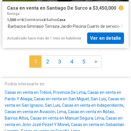
Casa en venta en Santiago De Surco a $3,450,000
Noriega
1,500
m²
4
Dormitorios
4
Baños
Casa
·
Barbacoa
·
Gimnasio
·
Terraza
·
Jardín
·
Piscina
·
Cuarto de servicio
·
Segu
Ver en detalle
Actualizado hace más de 1 mes
en
babilonia
1
2
3
4
5
>
Podría interesarte en
Casas en venta en Trébol, Provincia De Lima
,
Casas en venta en
Pardo Y Aliaga
,
Casas en venta en San Miguel, San Luis
,
Casas en
venta en San Ignacio, San Luis
,
Casas en venta en Independiente
,
Casas en venta en Aviación, Lima
,
Casas en venta en Abtao,
Barrios Altos
,
Casas en venta en Manuel Segura, Lima
,
Casas en
venta en Jirón Jozé Pezet Y Monel
,
Casas en venta en Sebastian