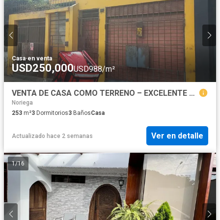
Casa
·
en venta
USD250,000
USD988/m²
VENTA DE CASA COMO TERRENO – EXCELENTE OPORTUNIDAD PARA PROYECTO INMOBILIARIO
Noriega
253
m²
3
Dormitorios
3
Baños
Casa
Ver en detalle
Actualizado hace 2 semanas
1
/
16