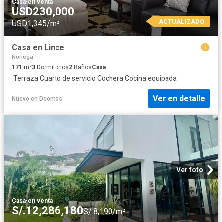
Casa
·
en venta
USD230,000
ACTUALIZADO
USD1,345/m²
Casa en Lince
Noriega
171
m²
3
Dormitorios
2
Baños
Casa
·
Terraza
·
Cuarto de servicio
·
Cochera
·
Cocina equipada
Ver en detalle
Nuevo
en
Doomos
Ver foto
Casa
·
en venta
S/.12,286,180
S/.8,190/m²