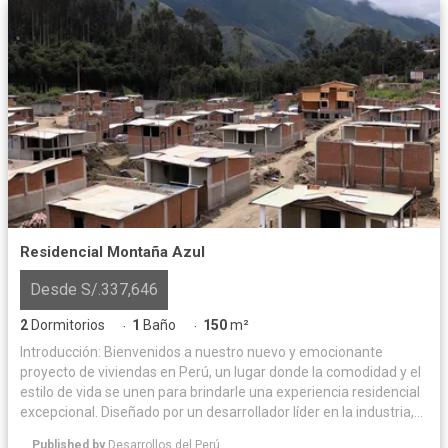
Residencial Montaña Azul
Desde S/.337,646
2
Dormitorios
1
Baño
150
m²
·
·
Introducción: Bienvenidos a nuestro nuevo y emocionante
proyecto de viviendas en Perú, un lugar donde la comodidad y el
estilo de vida se unen para brindarle una experiencia residencial
excepcional. Diseñado por un desarrollador líder en la industria,
este proyecto ofrece una combinación perfecta de arquitectura
Published by
Desarrollos del Perú