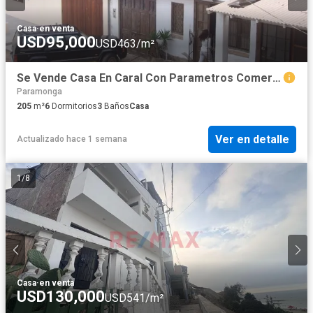
Casa
·
en venta
USD95,000
USD463/m²
Se Vende Casa En Caral Con Parametros Comerciales
Paramonga
205
m²
6
Dormitorios
3
Baños
Casa
Ver en detalle
Actualizado hace 1 semana
1
/
8
Casa
·
en venta
USD130,000
USD541/m²