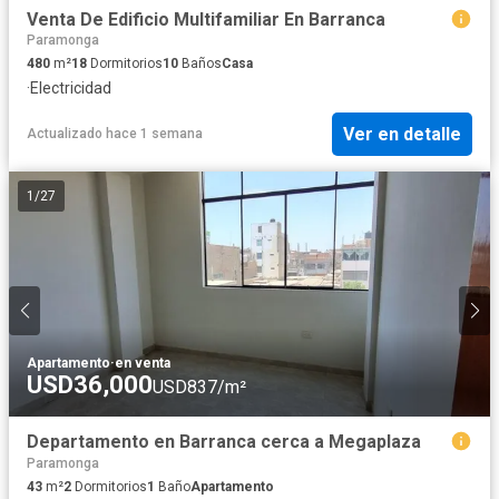
Venta De Edificio Multifamiliar En Barranca
Paramonga
480
m²
18
Dormitorios
10
Baños
Casa
·
Electricidad
Ver en detalle
Actualizado hace 1 semana
1
/
27
Apartamento
·
en venta
USD36,000
USD837/m²
Departamento en Barranca cerca a Megaplaza
Paramonga
43
m²
2
Dormitorios
1
Baño
Apartamento