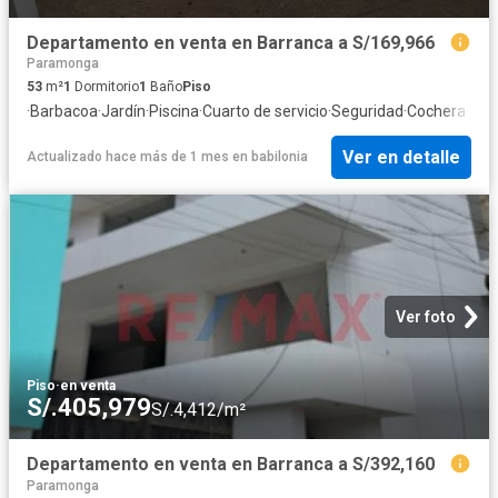
Departamento en venta en Barranca a S/169,966
Paramonga
53
m²
1
Dormitorio
1
Baño
Piso
·
Barbacoa
·
Jardín
·
Piscina
·
Cuarto de servicio
·
Seguridad
·
Cochera
·
Coc
Ver en detalle
Actualizado hace más de 1 mes
en
babilonia
Ver foto
Piso
·
en venta
S/.405,979
S/.4,412/m²
Departamento en venta en Barranca a S/392,160
Paramonga