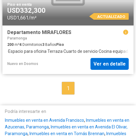
Piso
·
en venta
USD332,300
ACTUALIZADO
USD1,661/m²
Departamento MIRAFLORES
Paramonga
200
m²
4
Dormitorios
3
Baños
Piso
·
Espacio para oficina
·
Terraza
·
Cuarto de servicio
·
Cocina equipada
Ver en detalle
Nuevo
en
Doomos
1
Podría interesarte en
Inmuebles en venta en Avenida Francisco
,
Inmuebles en venta en
Azucenas, Paramonga
,
Inmuebles en venta en Avenida El Olivar,
Paramonga
,
Inmuebles en venta en Tomás Brennan
,
Inmuebles