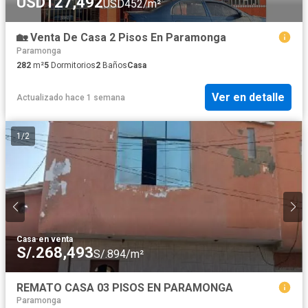
USD127,492
USD452/m²
🏡 Venta De Casa 2 Pisos En Paramonga
Paramonga
282
m²
5
Dormitorios
2
Baños
Casa
Ver en detalle
Actualizado hace 1 semana
1
/
2
Casa
·
en venta
S/.268,493
S/.894/m²
REMATO CASA 03 PISOS EN PARAMONGA
Paramonga