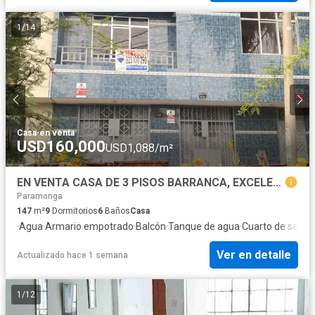
1
/
14
Casa
·
en venta
USD160,000
USD1,088/m²
EN VENTA CASA DE 3 PISOS BARRANCA, EXCELENTE UBICACIÓN, CERCA A LA PLAYA- PRECIO DE REALIZACIÓN.
Paramonga
147
m²
9
Dormitorios
6
Baños
Casa
·
Agua
·
Armario empotrado
·
Balcón
·
Tanque de agua
·
Cuarto de servic
Ver en detalle
Actualizado hace 1 semana
1
/
12