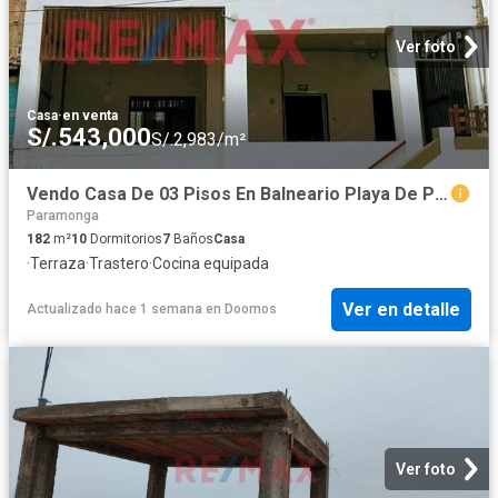
Ver foto
Casa
·
en venta
S/.543,000
S/.2,983/m²
Vendo Casa De 03 Pisos En Balneario Playa De Puerto Chico Barranca
Paramonga
182
m²
10
Dormitorios
7
Baños
Casa
·
Terraza
·
Trastero
·
Cocina equipada
Ver en detalle
Actualizado hace 1 semana
en
Doomos
Ver foto