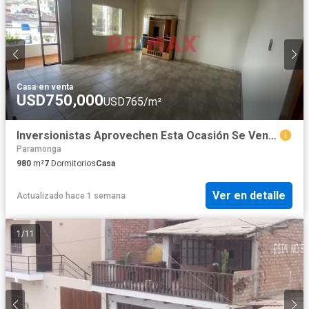
Casa
·
en venta
USD750,000
USD765/m²
Inversionistas Aprovechen Esta Ocasión Se Vende Casa Hotel Miraflores
Paramonga
980
m²
7
Dormitorios
Casa
Ver en detalle
Actualizado hace 1 semana
1
/
11