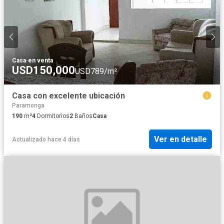
Casa
·
en venta
USD150,000
USD789/m²
Casa con excelente ubicación
Paramonga
190
m²
4
Dormitorios
2
Baños
Casa
Ver en detalle
Actualizado hace 4 días