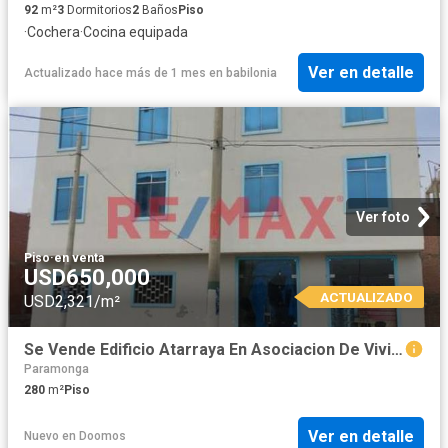
92
m²
3
Dormitorios
2
Baños
Piso
·
Cochera
·
Cocina equipada
Ver en detalle
Actualizado hace más de 1 mes
en
babilonia
Ver foto
Piso
·
en venta
USD650,000
ACTUALIZADO
USD2,321/m²
Se Vende Edificio Atarraya En Asociacion De Vivienda Don Lucho
Paramonga
280
m²
Piso
Ver en detalle
Nuevo
en
Doomos