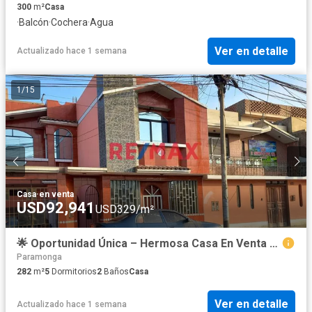
300
m²
Casa
·
Balcón
·
Cochera
·
Agua
Ver en detalle
Actualizado hace 1 semana
1
/
15
Casa
·
en venta
USD92,941
USD329/m²
🌟 Oportunidad Única – Hermosa Casa En Venta En Paramonga, Barranca 🌟
Paramonga
282
m²
5
Dormitorios
2
Baños
Casa
Ver en detalle
Actualizado hace 1 semana