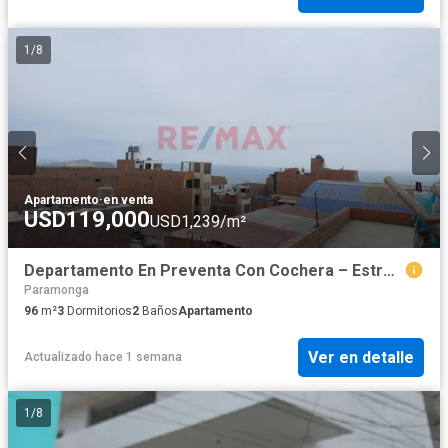
1
/
8
Apartamento
·
en venta
USD119,000
USD1,239/m²
Departamento En Preventa Con Cochera – Estreno – Centro De Barranca
Paramonga
96
m²
3
Dormitorios
2
Baños
Apartamento
Ver en detalle
Actualizado hace 1 semana
1
/
8