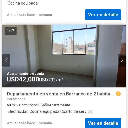
·
Cocina equipada
Ver en detalle
Actualizado hace 1 semana
1
/
17
Apartamento
·
en venta
USD42,000
USD792/m²
Departamento en venta en Barranca de 2 habitaciones.
Paramonga
53
m²
2
Dormitorios
1
Baño
Apartamento
·
Electricidad
·
Cocina equipada
·
Cuarto de servicio
Ver en detalle
Actualizado hace 1 semana