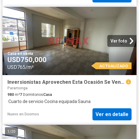
Ver foto
Casa
·
en venta
USD750,000
ACTUALIZADO
USD765/m²
Inversionistas Aprovechen Esta Ocasión Se Vende Casa Hotel Miraflores
Paramonga
980
m²
7
Dormitorios
Casa
·
Cuarto de servicio
·
Cocina equipada
·
Sauna
Ver en detalle
Nuevo
en
Doomos
1
/
20