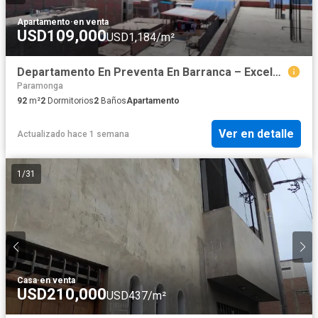
Apartamento
·
en venta
USD109,000
USD1,184/m²
Departamento En Preventa En Barranca – Excelente Ubicación
Paramonga
92
m²
2
Dormitorios
2
Baños
Apartamento
Ver en detalle
Actualizado hace 1 semana
1
/
31
Casa
·
en venta
USD210,000
USD437/m²