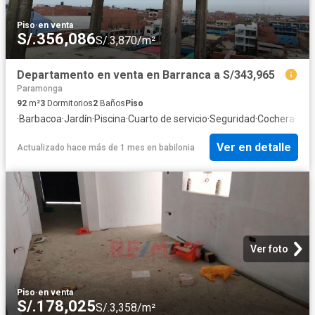
Piso
·
en venta
S/.356,086
S/.3,870/m²
Departamento en venta en Barranca a S/343,965
Paramonga
92
m²
3
Dormitorios
2
Baños
Piso
·
Barbacoa
·
Jardín
·
Piscina
·
Cuarto de servicio
·
Seguridad
·
Cochera
·
Coc
Ver en detalle
Actualizado hace más de 1 mes
en
babilonia
Ver foto
Piso
·
en venta
S/.178,025
S/.3,358/m²