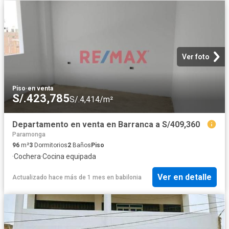
Ver foto
Piso
·
en venta
S/.423,785
S/.4,414/m²
Departamento en venta en Barranca a S/409,360
Paramonga
96
m²
3
Dormitorios
2
Baños
Piso
·
Cochera
·
Cocina equipada
Ver en detalle
Actualizado hace más de 1 mes
en
babilonia