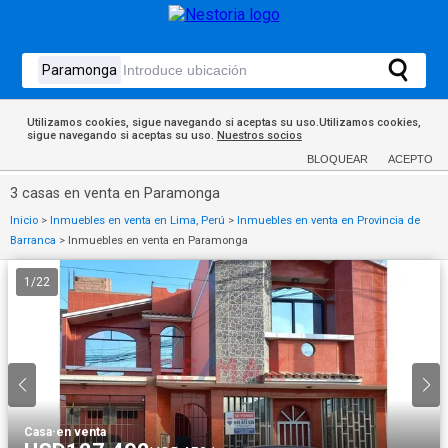
Utilizamos cookies, sigue navegando si aceptas su uso.Utilizamos cookies,
sigue navegando si aceptas su uso.
Nuestros socios
BLOQUEAR
ACEPTO
3 casas en venta en Paramonga
Inicio
>
Inmuebles en venta en Lima, Perú
>
Inmuebles en venta en Provincia de
Barranca
>
Inmuebles en venta en Paramonga
1
/
22
Casa
·
en venta