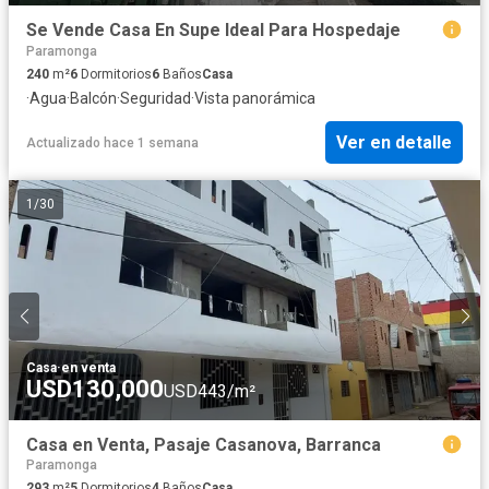
Se Vende Casa En Supe Ideal Para Hospedaje
Paramonga
240
m²
6
Dormitorios
6
Baños
Casa
·
Agua
·
Balcón
·
Seguridad
·
Vista panorámica
Ver en detalle
Actualizado hace 1 semana
1
/
30
Casa
·
en venta
USD130,000
USD443/m²
Casa en Venta, Pasaje Casanova, Barranca
Paramonga
293
m²
5
Dormitorios
4
Baños
Casa