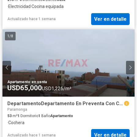
·
Electricidad
·
Cocina equipada
Ver en detalle
Actualizado hace 1 semana
1
/
8
Apartamento
·
en venta
USD65,000
USD1,226/m²
DepartamentoDepartamento En Preventa Con Cochera – Estreno – Centro De Barranca
Paramonga
53
m²
1
Dormitorio
1
Baño
Apartamento
·
Cochera
Ver en detalle
Actualizado hace 1 semana