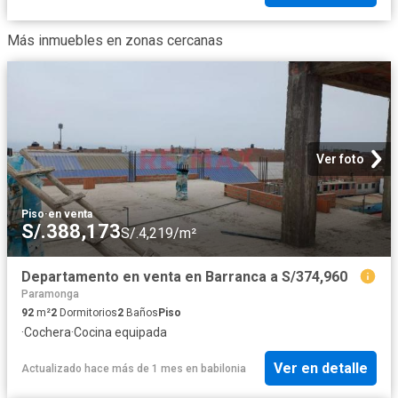
Más inmuebles en zonas cercanas
Ver foto
Piso
·
en venta
S/.388,173
S/.4,219/m²
Departamento en venta en Barranca a S/374,960
Paramonga
92
m²
2
Dormitorios
2
Baños
Piso
·
Cochera
·
Cocina equipada
Ver en detalle
Actualizado hace más de 1 mes
en
babilonia