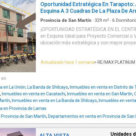
Circunvalación Cdra. 18 y Jr. Angel Delgado Ventajas: 🚶‍♂️ Ubicación
Oportunidad Estratégica En Tarapoto:
en una excelente opción tanto para familias 
Estratégica: A solo 3 casas del Hospital el M
Esquina A 3 Cuadras De La Plaza De A
¡Contáctame hoy mismo para más información
Perfecto para nuevas construcciones. 🚗 Acce
hacia tu próximo gran proyecto!
a vías principales y servicios, como Hospital 
Provincia de San Martín
·
329
m²
·
6
Dormitori
restaurantes y parques. Esta es tu oportunidad de invertir en una
¡OPORTUNIDAD ESTRATÉGICA EN EL CENT
propiedad con gran potencial en una de las
en Esquina Ideal para Proyecto Comercial o V
¡No pierdas esta oportunidad! 📞 Para más información o para
ubicación más estratégica y con mayor proyec
programar una visita, contáctanos.
propiedad es para ti. Ubicada en la intersección del Jr. Lamas y el Jr.
Manco Cápac, esta casa en esquina te sitúa e
Actualizado hace 1 semana
> RE/MAX PLATINUM
actividad financiera, turística y cultural de
Ta
IMBATIBLE La propiedad goza de una ubicaci
garantiza conectividad y alta afluencia: A sol
e en
de Armas, el corazón palpitante de la ciudad.
a en La Unión, La Banda de Shilcayo
,
Inmuebles en venta en Distrito de
Hotelero: Rodeado de las principales entidad
,
Inmuebles en venta en Cacatachi
,
Inmuebles en venta en San Martín, 
hoteles más exclusivos, ideal para asegurar el
Martín
,
Inmuebles en venta en La Banda de Shilcayo
,
Inmuebles en venta
Cerca de Centros Comerciales: Acceso inmedi
a en Provincia de Lamas
y todo lo que necesitas a un paso de distancia. 🎭 ENTO
CULTURAL Y DE ENTRETENIMIENTO Vivir o inv
 Provincia de San Martín
,
Departamentos en venta en Provincia de San 
sumergirse en la mejor oferta de entretenimie
pocos metros encontrarás: Cultura: Muy cerc
Unidades d
ALTA VISTA