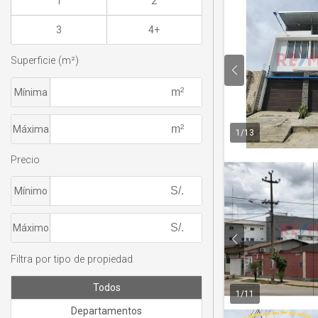
1
2
3
4+
Superficie (m²)
Mínima
Máxima
1
/
13
Precio
Mínimo
Máximo
Filtra por tipo de propiedad
Todos
1
/
11
Departamentos