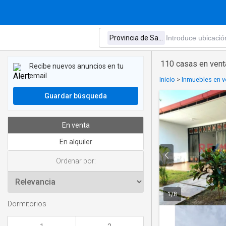
110 casas en vent
Recibe nuevos anuncios en tu
email
Inicio
>
Inmuebles en ve
Guardar búsqueda
En venta
En alquiler
Ordenar por:
1
/
8
Dormitorios