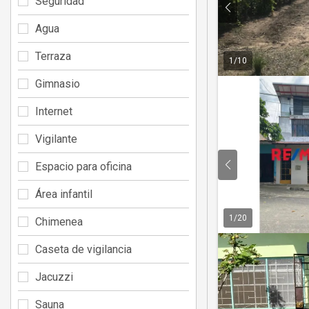
Seguridad
Agua
Terraza
1
/
10
Gimnasio
Internet
Vigilante
Espacio para oficina
Área infantil
1
/
20
Chimenea
Caseta de vigilancia
Jacuzzi
Sauna