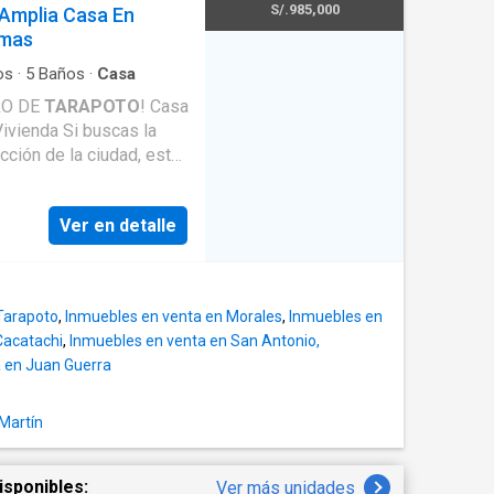
S/.985,000
 Amplia Casa En
como para inversionistas.
insa. 🏗️ Espacio Amplio:
rmas
 y da el primer paso
sibilidad: Fácil acceso
Minsa, Clínicas,
os
·
5
Baños
·
Casa
RO DE
TARAPOTO
! Casa
 zonas más demandadas.
ivienda Si buscas la
ción de la ciudad, esta
n el epicentro de la
Ver en detalle
rapoto
. 📍 UBICACIÓN
ón envidiable que
o 3 cuadras de la Plaza
 Entorno Financiero y
 Tarapoto
,
Inmuebles en venta en Morales
,
Inmuebles en
es bancarias y los
Cacatachi
,
Inmuebles en venta en San Antonio,
 valor de tu inversión.
 en Juan Guerra
ato a tiendas, servicios
RNO
ertir aquí es
Martín
nto de la región. A
a de la reconocida
isponibles:
Ver más unidades