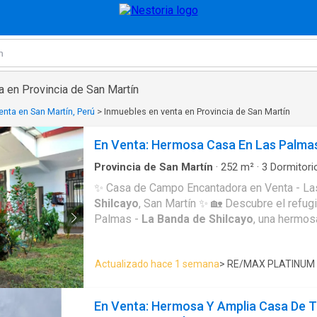
a en Provincia de San Martín
nta en San Martín, Perú
>
Inmuebles en venta en Provincia de San Martín
En Venta: Hermosa Casa En Las Palma
Provincia de San Martín
·
252
m²
·
3
Dormitori
✨ Casa de Campo Encantadora en Venta - L
Shilcayo
, San Martín ✨ 🏡 Descubre el refugio perfecto en Las
Palmas -
La Banda de Shilcayo
, una hermo
rodeada de naturaleza y tranquilidad. Con una
este hogar combina comodidad y la calidez que busca
Actualizado hace 1 semana
> RE/MAX PLATINUM
Terreno: 400.00 m² 🏠 Área Construida: 252.
Estratégica: Las Palmas, ideal para disfrutar 
campo con las comodidades de la ciudad a p
En Venta: Hermosa Y Amplia Casa De T
Estacionamiento. 🌄 Características Especiales: - Amplias Áreas