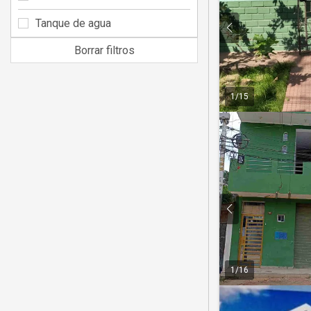
Tanque de agua
Borrar filtros
1
/
15
1
/
16