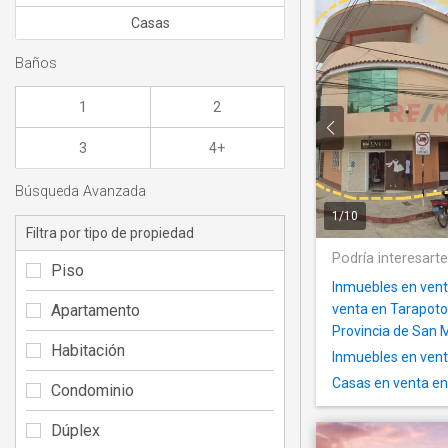
Casas
Baños
1
2
3
4+
Búsqueda Avanzada
1
/
10
Filtra por tipo de propiedad
Podría interesart
Piso
Inmuebles en vent
Apartamento
venta en Tarapoto
Provincia de San 
Habitación
Inmuebles en vent
Casas en venta en
Condominio
Dúplex