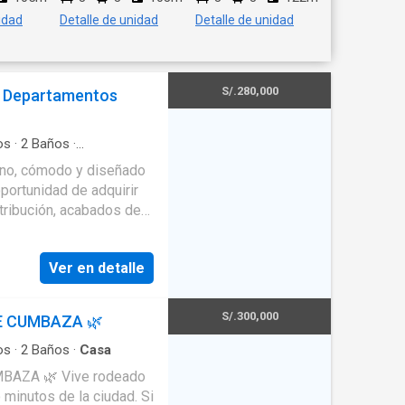
idad
Detalle de unidad
Detalle de unidad
S/.280,000
! Departamentos
os
·
2
Baños
·
rno, cómodo y diseñado
oportunidad de adquirir
tribución, acabados de
de alta demanda en
artido Alto. Conectividad:
Ver en detalle
rapoto
. Cercanía: A 3
nal médico o familias).
ecimiento inmobiliario. -
S/.300,000
E CUMBAZA 🌿
rmitorios: 3 amplias
años: 2 baños completos
os
·
2
Baños
·
Casa
comedor acogedora e
BAZA 🌿 Vive rodeado
 funcional e
o minutos de la ciudad. Si