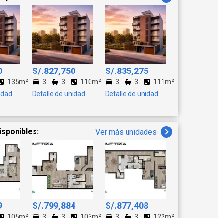
gio con premios
to de encuentro nocturno
ugares icónicos como: 🍴
nica de autor). 🎸
Café Bar Suchiche
iosa diseñada para
0
S/.827,750
S/.835,275
erreno: 119.54 m² 🏗️
135m²
3
3
110m²
3
3
111m²
 niveles bien
idad
Detalle de unidad
Detalle de unidad
nte iluminación natural
hotel boutique, oficinas
n
isponibles:
Ver más unidades
onvierten en una gran
a
ar donde tu próximo
9
S/.799,884
S/.877,408
105m²
3
3
103m²
3
3
122m²