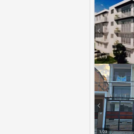
1
/
13
1
/
23