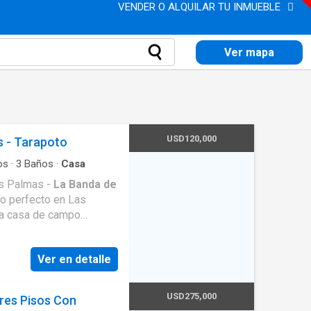
VENDER O ALQUILAR TU INMUEBLE
Ver mapa
USD120,000
s - Tarapoto
os
·
3
Baños
·
Casa
as Palmas -
La Banda de
sa casa de campo
 distribución de un piso,
s. 🌳 Área de
Ver en detalle
00 m² 📍 Ubicación
de la serenidad del
ocos minutos. 🚗
USD275,000
res Pisos Con