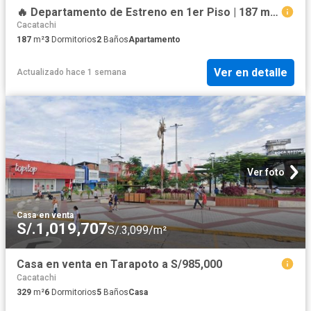
🔥 Departamento de Estreno en 1er Piso | 187 m² | Jardín + Cochera | Jr. Bolognesi | S/435,000
Cacatachi
187
m²
3
Dormitorios
2
Baños
Apartamento
Ver en detalle
Actualizado hace 1 semana
Ver foto
Casa
·
en venta
S/.1,019,707
S/.3,099/m²
Casa en venta en Tarapoto a S/985,000
Cacatachi
329
m²
6
Dormitorios
5
Baños
Casa