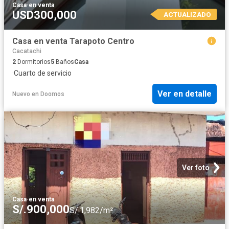
Casa
·
en venta
USD300,000
ACTUALIZADO
Casa en venta Tarapoto Centro
Cacatachi
2
Dormitorios
5
Baños
Casa
·
Cuarto de servicio
Ver en detalle
Nuevo
en
Doomos
Ver foto
Casa
·
en venta
S/.900,000
S/.1,982/m²