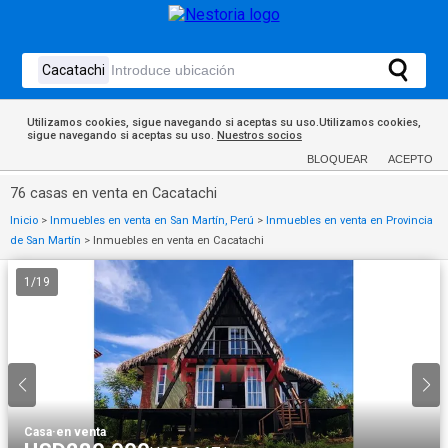
Utilizamos cookies, sigue navegando si aceptas su uso.Utilizamos cookies,
sigue navegando si aceptas su uso.
Nuestros socios
BLOQUEAR
ACEPTO
76 casas en venta en Cacatachi
Inicio
>
Inmuebles en venta en San Martín, Perú
>
Inmuebles en venta en Provincia
de San Martín
>
Inmuebles en venta en Cacatachi
1
/
19
Casa
·
en venta