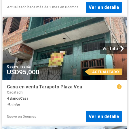
Ver en detalle
Actualizado hace más de 1 mes
en
Doomos
Ver foto
Casa
·
en venta
USD95,000
ACTUALIZADO
Casa en venta Tarapoto Plaza Vea
Cacatachi
4
Baños
Casa
·
Balcón
Ver en detalle
Nuevo
en
Doomos