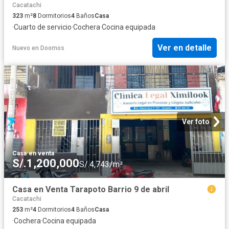
Cacatachi
323
m²
8
Dormitorios
4
Baños
Casa
·
Cuarto de servicio
·
Cochera
·
Cocina equipada
Ver en detalle
Nuevo
en
Doomos
Ver foto
Casa
·
en venta
S/.1,200,000
S/.4,743/m²
Casa en Venta Tarapoto Barrio 9 de abril
Cacatachi
253
m²
4
Dormitorios
4
Baños
Casa
·
Cochera
·
Cocina equipada