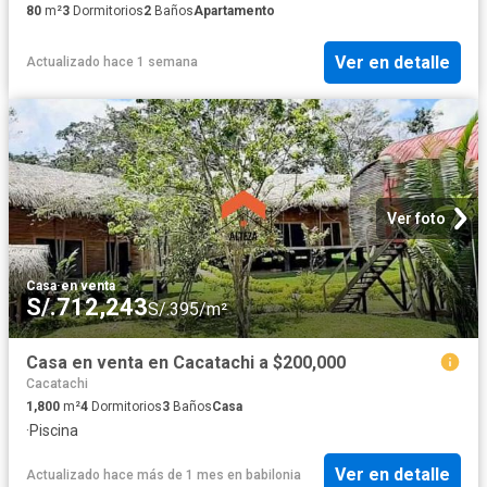
80
m²
3
Dormitorios
2
Baños
Apartamento
Ver en detalle
Actualizado hace 1 semana
Ver foto
Casa
·
en venta
S/.712,243
S/.395/m²
Casa en venta en Cacatachi a $200,000
Cacatachi
1,800
m²
4
Dormitorios
3
Baños
Casa
·
Piscina
Ver en detalle
Actualizado hace más de 1 mes
en
babilonia