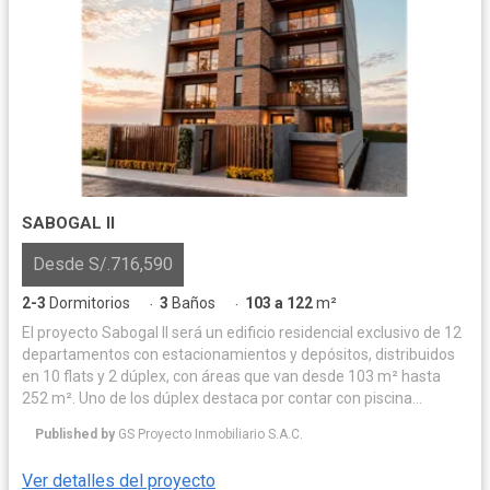
SABOGAL II
Desde S/.716,590
2-3
Dormitorios
3
Baños
103 a 122
m²
·
·
El proyecto Sabogal II será un edificio residencial exclusivo de 12
departamentos con estacionamientos y depósitos, distribuidos
en 10 flats y 2 dúplex, con áreas que van desde 103 m² hasta
252 m². Uno de los dúplex destaca por contar con piscina
privada, amplias terrazas y zona de parrilla, mientras que el
Published by
GS Proyecto Inmobiliario S.A.C.
segundo ofrece una amplia terraza con parrilla, ideal para el
disfrute familiar.
Ver detalles del proyecto