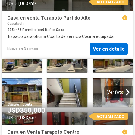
ACTUALIZADO
USD1,063/m²
Casa en venta Tarapoto Partido Alto
Cacatachi
235
m²
6
Dormitorios
4
Baños
Casa
·
Espacio para oficina
·
Cuarto de servicio
·
Cocina equipada
Ver en detalle
Nuevo
en
Doomos
Ver foto
Casa
·
en venta
USD350,000
ACTUALIZADO
USD1,083/m²
Casa en Venta Tarapoto Centro