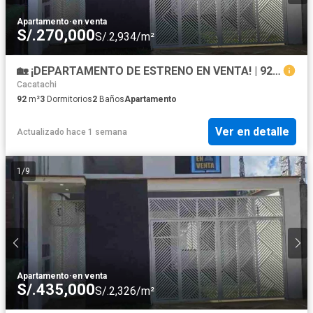
Apartamento
·
en venta
S/.270,000
S/.2,934/m²
🏡 ¡DEPARTAMENTO DE ESTRENO EN VENTA! | 92 m² | 3 Dormitorios | S/270,000 | Tarapoto
Cacatachi
92
m²
3
Dormitorios
2
Baños
Apartamento
Ver en detalle
Actualizado hace 1 semana
1
/
9
Apartamento
·
en venta
S/.435,000
S/.2,326/m²