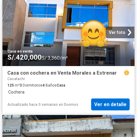
Ver foto
Casa
·
en venta
S/.420,000
S/.3,360/m²
Casa con cochera en Venta Morales a Estrenar
Cacatachi
125
m²
3
Dormitorios
4
Baños
Casa
·
Cochera
Ver en detalle
Actualizado hace 0 semanas
en
Doomos