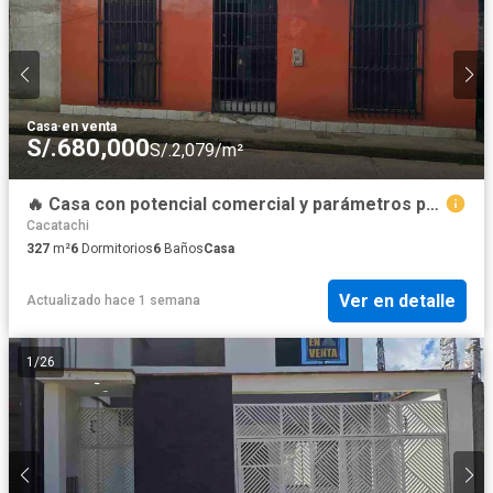
Casa
·
en venta
S/.680,000
S/.2,079/m²
🔥 Casa con potencial comercial y parámetros para 5 pisos | Partido Alto – Tarapoto
Cacatachi
327
m²
6
Dormitorios
6
Baños
Casa
Ver en detalle
Actualizado hace 1 semana
1
/
26