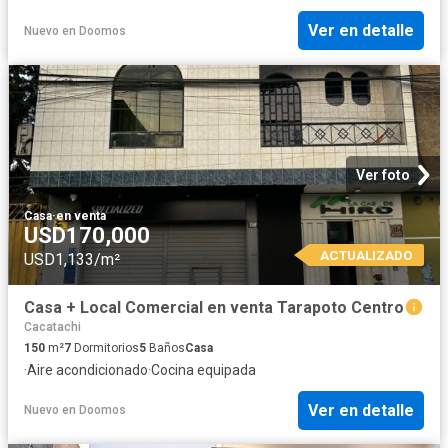
Ver en detalle
Nuevo
en
Doomos
Ver foto
Casa
·
en venta
USD170,000
ACTUALIZADO
USD1,133/m²
Casa + Local Comercial en venta Tarapoto Centro
Cacatachi
150
m²
7
Dormitorios
5
Baños
Casa
·
Aire acondicionado
·
Cocina equipada
Ver en detalle
Nuevo
en
Doomos