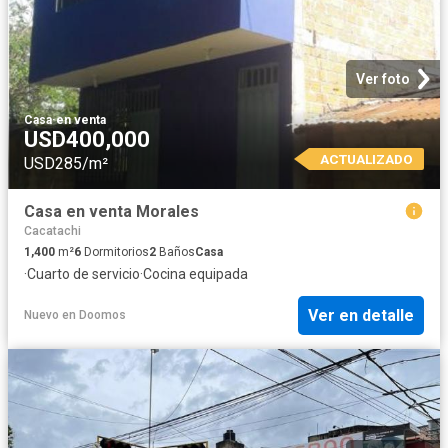
Ver foto
Casa
·
en venta
USD400,000
ACTUALIZADO
USD285/m²
Casa en venta Morales
Cacatachi
1,400
m²
6
Dormitorios
2
Baños
Casa
·
Cuarto de servicio
·
Cocina equipada
Ver en detalle
Nuevo
en
Doomos