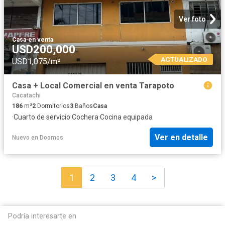
Ver foto
Casa
·
en venta
USD200,000
ACTUALIZADO
USD1,075/m²
Casa + Local Comercial en venta Tarapoto
Cacatachi
186
m²
2
Dormitorios
3
Baños
Casa
·
Cuarto de servicio
·
Cochera
·
Cocina equipada
Ver en detalle
Nuevo
en
Doomos
1
2
3
4
>
Podría interesarte en