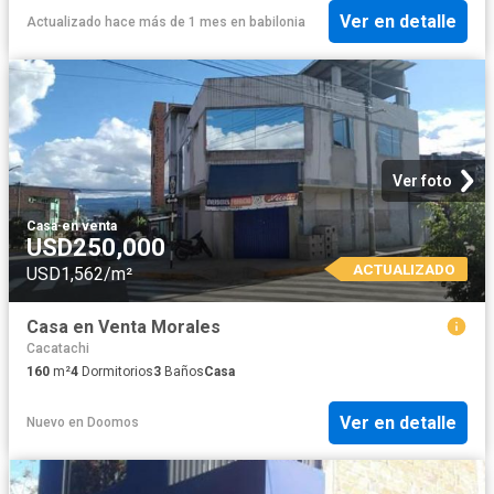
Ver en detalle
Actualizado hace más de 1 mes
en
babilonia
Ver foto
Casa
·
en venta
USD250,000
ACTUALIZADO
USD1,562/m²
Casa en Venta Morales
Cacatachi
160
m²
4
Dormitorios
3
Baños
Casa
Ver en detalle
Nuevo
en
Doomos