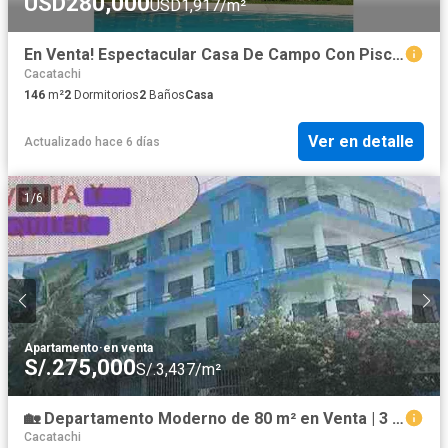
USD280,000
USD1,917/m²
En Venta! Espectacular Casa De Campo Con Piscina En El Condominio Yanashpa En Tarapoto
Cacatachi
146
m²
2
Dormitorios
2
Baños
Casa
Ver en detalle
Actualizado hace 6 días
1
/
6
Apartamento
·
en venta
S/.275,000
S/.3,437/m²
🏡 Departamento Moderno de 80 m² en Venta | 3 Dormitorios | Morales
Cacatachi