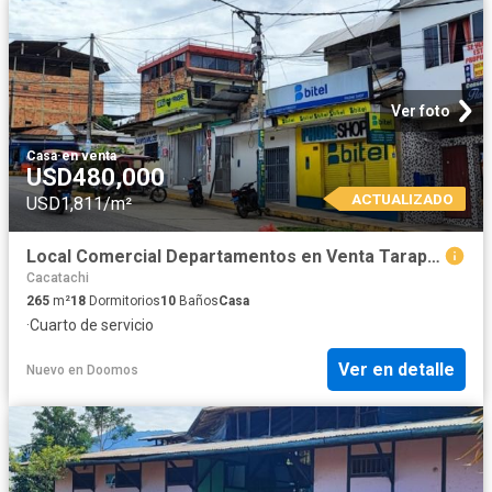
Ver foto
Casa
·
en venta
USD480,000
ACTUALIZADO
USD1,811/m²
Local Comercial Departamentos en Venta Tarapoto
Cacatachi
265
m²
18
Dormitorios
10
Baños
Casa
·
Cuarto de servicio
Ver en detalle
Nuevo
en
Doomos