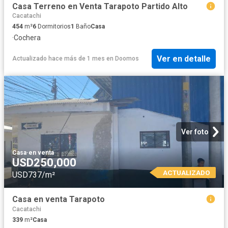
Casa Terreno en Venta Tarapoto Partido Alto
Cacatachi
454
m²
6
Dormitorios
1
Baño
Casa
·
Cochera
Ver en detalle
Actualizado hace más de 1 mes
en
Doomos
Ver foto
Casa
·
en venta
USD250,000
ACTUALIZADO
USD737/m²
Casa en venta Tarapoto
Cacatachi
339
m²
Casa