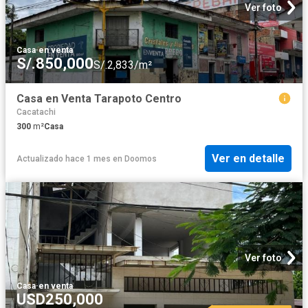
Ver foto
Casa
·
en venta
S/.850,000
S/.2,833/m²
Casa en Venta Tarapoto Centro
Cacatachi
300
m²
Casa
Ver en detalle
Actualizado hace 1 mes
en
Doomos
Ver foto
Casa
·
en venta
USD250,000