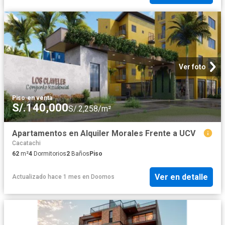
Ver foto
Piso
·
en venta
S/.140,000
S/.2,258/m²
Apartamentos en Alquiler Morales Frente a UCV
Cacatachi
62
m²
4
Dormitorios
2
Baños
Piso
Ver en detalle
Actualizado hace 1 mes
en
Doomos