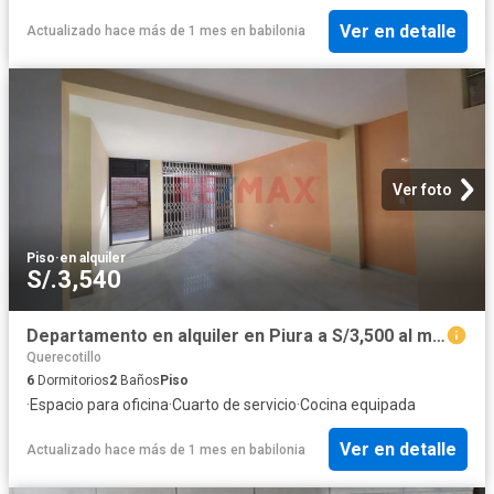
Ver en detalle
Actualizado hace más de 1 mes
en
babilonia
Ver foto
Piso
·
en alquiler
S/.3,540
Departamento en alquiler en Piura a S/3,500 al mes
Querecotillo
6
Dormitorios
2
Baños
Piso
·
Espacio para oficina
·
Cuarto de servicio
·
Cocina equipada
Ver en detalle
Actualizado hace más de 1 mes
en
babilonia