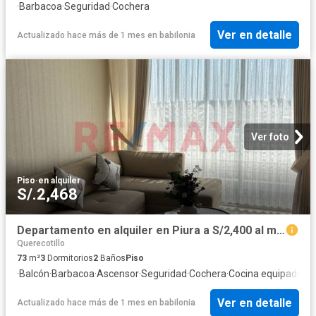
·
Barbacoa
·
Seguridad
·
Cochera
Ver en detalle
Actualizado hace más de 1 mes
en
babilonia
Ver foto
Piso
·
en alquiler
S/.2,468
Departamento en alquiler en Piura a S/2,400 al mes
Querecotillo
73
m²
3
Dormitorios
2
Baños
Piso
·
Balcón
·
Barbacoa
·
Ascensor
·
Seguridad
·
Cochera
·
Cocina equipada
Ver en detalle
Actualizado hace más de 1 mes
en
babilonia