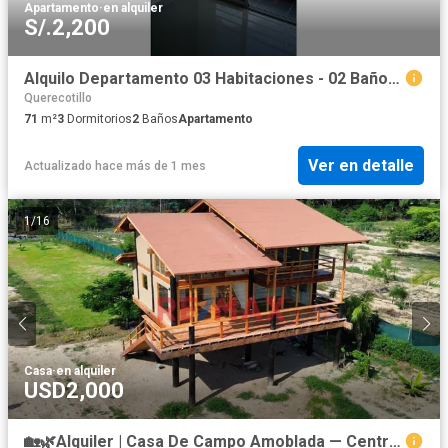
Apartamento
·
en alquiler
S/.2,200
Alquilo Departamento 03 Habitaciones - 02 Baños - 01 Cochera - Condominio Garden 🔥🔥🔥
Querecotillo
71
m²
3
Dormitorios
2
Baños
Apartamento
Ver en detalle
Actualizado hace más de 1 mes
1
/
16
Casa
·
en alquiler
USD2,000
🏡🌿Alquiler | Casa De Campo Amoblada — Centro Poblado La Mariposa, Piura 📌A 5 Min De La Upao👨‍🎓| Al Lado Del Club Náutico De Piura