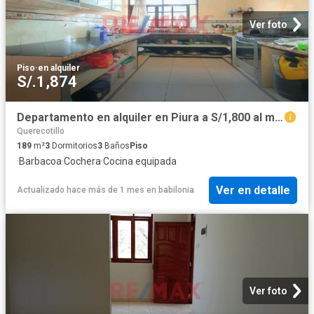
Ver foto
Piso
·
en alquiler
S/.1,874
Departamento en alquiler en Piura a S/1,800 al mes
Querecotillo
189
m²
3
Dormitorios
3
Baños
Piso
·
Barbacoa
·
Cochera
·
Cocina equipada
Ver en detalle
Actualizado hace más de 1 mes
en
babilonia
Ver foto