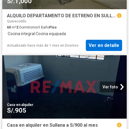
S/.1,000
ALQUILO DEPARTAMENTO DE ESTRENO EN SULLANA 2 HABITACIONES
Querecotillo
60
m²
2
Dormitorios
1
Baño
Piso
·
Cocina integral
·
Cocina equipada
Ver en detalle
Actualizado hace más de 1 mes
en
Doomos
Ver foto
Casa
·
en alquiler
S/.905
Casa en alquiler en Sullana a S/900 al mes