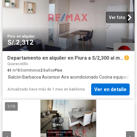
Ver foto
Piso
·
en alquiler
S/.2,312
Departamento en alquiler en Piura a S/2,300 al mes
Querecotillo
61
m²
3
Dormitorios
2
Baños
Piso
·
Balcón
·
Barbacoa
·
Ascensor
·
Aire acondicionado
·
Cocina equipada
Ver en detalle
Actualizado hace más de 1 mes
en
babilonia
1
/
10