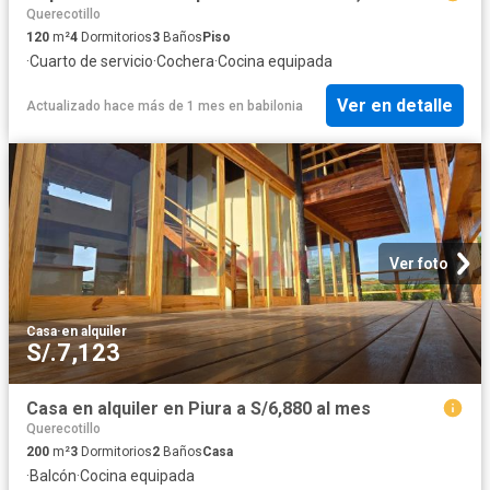
Querecotillo
120
m²
4
Dormitorios
3
Baños
Piso
·
Cuarto de servicio
·
Cochera
·
Cocina equipada
Ver en detalle
Actualizado hace más de 1 mes
en
babilonia
Ver foto
Casa
·
en alquiler
S/.7,123
Casa en alquiler en Piura a S/6,880 al mes
Querecotillo
200
m²
3
Dormitorios
2
Baños
Casa
·
Balcón
·
Cocina equipada