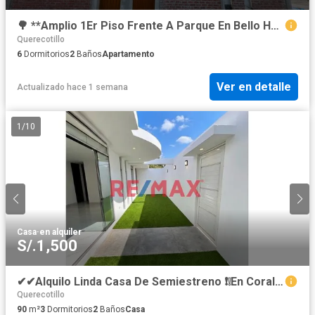
🌳 **Amplio 1Er Piso Frente A Parque En Bello Horizonte – Ideal Para Oficinas O Empresas**
Querecotillo
6
Dormitorios
2
Baños
Apartamento
Ver en detalle
Actualizado hace 1 semana
1
/
10
Casa
·
en alquiler
S/.1,500
✔✔Alquilo Linda Casa De Semiestreno ❗❕En Corales 2 Piura 📌En Esquina Al Costado De Parque📌 📐103 M2 Confort, Espacio Y Tranquilidad ✔✔
Querecotillo
90
m²
3
Dormitorios
2
Baños
Casa