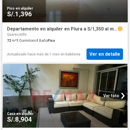
Piso
·
en alquiler
S/.1,396
Departamento en alquiler en Piura a S/1,350 al mes
Querecotillo
72
m²
1
Dormitorio
1
Baño
Piso
Ver en detalle
Actualizado hace más de 1 mes
en
babilonia
Ver foto
Casa
·
en alquiler
S/.8,904