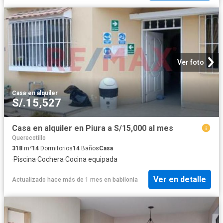
Ver foto
Casa
·
en alquiler
S/.15,527
Casa en alquiler en Piura a S/15,000 al mes
Querecotillo
318
m²
14
Dormitorios
14
Baños
Casa
·
Piscina
·
Cochera
·
Cocina equipada
Ver en detalle
Actualizado hace más de 1 mes
en
babilonia