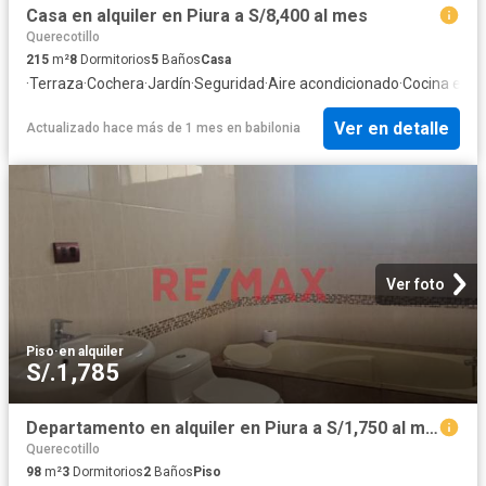
Casa en alquiler en Piura a S/8,400 al mes
Querecotillo
215
m²
8
Dormitorios
5
Baños
Casa
·
Terraza
·
Cochera
·
Jardín
·
Seguridad
·
Aire acondicionado
·
Cocina equi
Ver en detalle
Actualizado hace más de 1 mes
en
babilonia
Ver foto
Piso
·
en alquiler
S/.1,785
Departamento en alquiler en Piura a S/1,750 al mes
Querecotillo
98
m²
3
Dormitorios
2
Baños
Piso