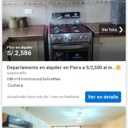
Ver foto
Piso
·
en alquiler
S/.2,586
Departamento en alquiler en Piura a S/2,500 al mes
Querecotillo
135
m²
3
Dormitorios
2
Baños
Piso
·
Cochera
Ver en detalle
Actualizado hace más de 1 mes
en
babilonia