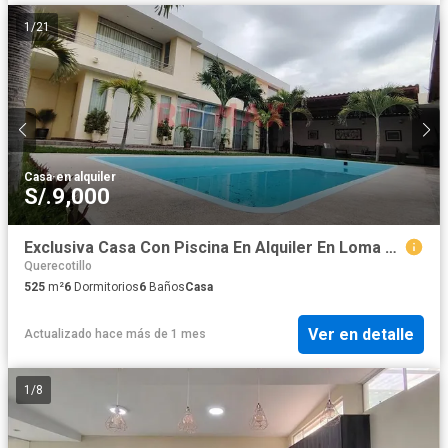
1
/
21
Casa
·
en alquiler
S/.9,000
Exclusiva Casa Con Piscina En Alquiler En Loma Linda
Querecotillo
525
m²
6
Dormitorios
6
Baños
Casa
Ver en detalle
Actualizado hace más de 1 mes
1
/
8