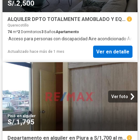
S/.2,500
ALQUILER DPTO TOTALMENTE AMOBLADO Y EQUIPADO EN CONDOMINIO LAGUNAS DEL CHIPE - PIURA
Querecotillo
74
m²
2
Dormitorios
3
Baños
Apartamento
·
Acceso para personas con discapacidad
·
Aire acondicionado
·
Área i
Ver en detalle
Actualizado hace más de 1 mes
Ver foto
Piso
·
en alquiler
S/.1,795
Departamento en alquiler en Piura a S/1,700 al mes