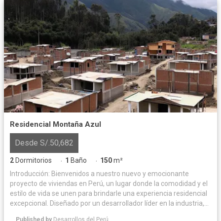
Residencial Montaña Azul
Desde S/.50,682
2
Dormitorios
1
Baño
150
m²
·
·
Introducción: Bienvenidos a nuestro nuevo y emocionante
proyecto de viviendas en Perú, un lugar donde la comodidad y el
estilo de vida se unen para brindarle una experiencia residencial
excepcional. Diseñado por un desarrollador líder en la industria,
este proyecto ofrece una combinación perfecta de arquitectura
Published by
Desarrollos del Perú