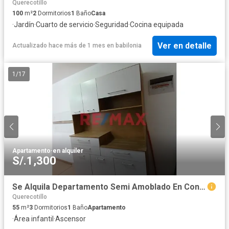
Querecotillo
100
m²
2
Dormitorios
1
Baño
Casa
·
Jardín
·
Cuarto de servicio
·
Seguridad
·
Cocina equipada
Ver en detalle
Actualizado hace más de 1 mes
en
babilonia
1
/
17
Apartamento
·
en alquiler
S/.1,300
Se Alquila Departamento Semi Amoblado En Condominio Oasis A Unas Cuadras De La Ucv//D: 1190276
Querecotillo
55
m²
3
Dormitorios
1
Baño
Apartamento
·
Área infantil
·
Ascensor