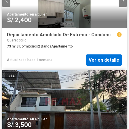
Apartamento
·
en alquiler
S/.2,400
Departamento Amoblado De Estreno - Condominio Garden 360 - 3 Habitaciones
Querecotillo
73
m²
3
Dormitorios
2
Baños
Apartamento
Ver en detalle
Actualizado hace 1 semana
1
/
14
Apartamento
·
en alquiler
S/.3,500