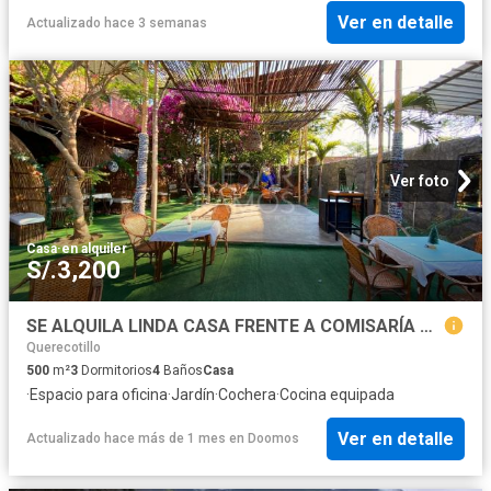
Ver en detalle
Actualizado hace 3 semanas
Ver foto
Casa
·
en alquiler
S/.3,200
SE ALQUILA LINDA CASA FRENTE A COMISARÍA DE MARCAVELICA SULLANA
Querecotillo
500
m²
3
Dormitorios
4
Baños
Casa
·
Espacio para oficina
·
Jardín
·
Cochera
·
Cocina equipada
Ver en detalle
Actualizado hace más de 1 mes
en
Doomos