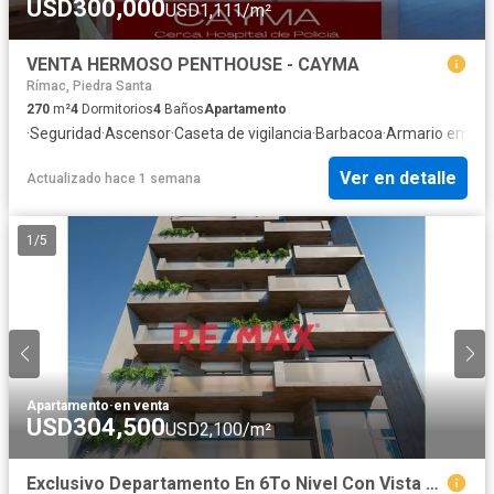
USD300,000
USD1,111/m²
VENTA HERMOSO PENTHOUSE - CAYMA
Rímac, Piedra Santa
270
m²
4
Dormitorios
4
Baños
Apartamento
·
Seguridad
·
Ascensor
·
Caseta de vigilancia
·
Barbacoa
·
Armario empot
Ver en detalle
Actualizado hace 1 semana
1
/
5
Apartamento
·
en venta
USD304,500
USD2,100/m²
Exclusivo Departamento En 6To Nivel Con Vista A Campiña - En Construccion - Cayma