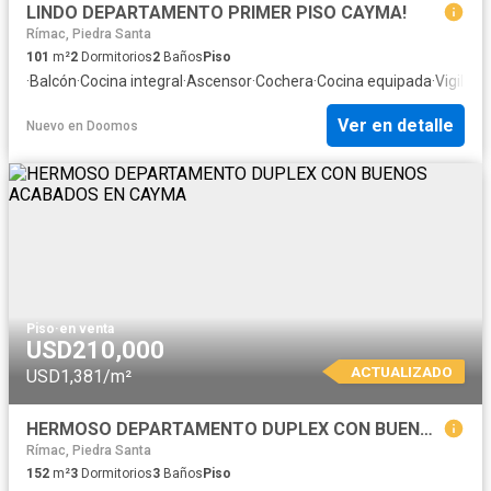
LINDO DEPARTAMENTO PRIMER PISO CAYMA!
Rímac, Piedra Santa
101
m²
2
Dormitorios
2
Baños
Piso
·
Balcón
·
Cocina integral
·
Ascensor
·
Cochera
·
Cocina equipada
·
Vigilant
Ver en detalle
Nuevo
en
Doomos
Piso
·
en venta
USD210,000
ACTUALIZADO
USD1,381/m²
HERMOSO DEPARTAMENTO DUPLEX CON BUENOS ACABADOS EN CAYMA
Rímac, Piedra Santa
152
m²
3
Dormitorios
3
Baños
Piso