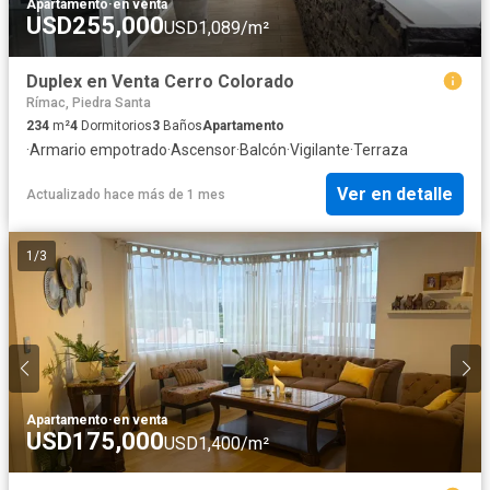
Apartamento
·
en venta
USD255,000
USD1,089/m²
Duplex en Venta Cerro Colorado
Rímac, Piedra Santa
234
m²
4
Dormitorios
3
Baños
Apartamento
·
Armario empotrado
·
Ascensor
·
Balcón
·
Vigilante
·
Terraza
Ver en detalle
Actualizado hace más de 1 mes
1
/
3
Apartamento
·
en venta
USD175,000
USD1,400/m²