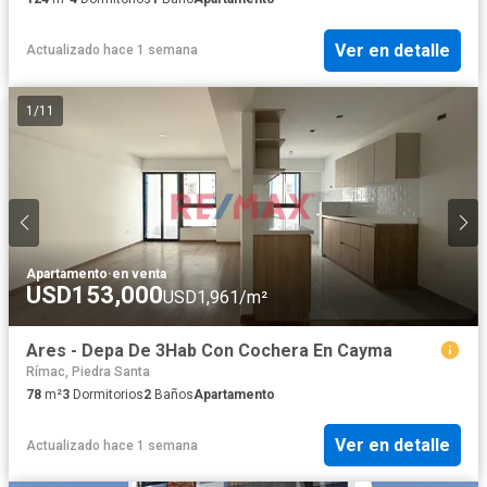
Ver en detalle
Actualizado hace 1 semana
1
/
11
Apartamento
·
en venta
USD153,000
USD1,961/m²
Ares - Depa De 3Hab Con Cochera En Cayma
Rímac, Piedra Santa
78
m²
3
Dormitorios
2
Baños
Apartamento
Ver en detalle
Actualizado hace 1 semana