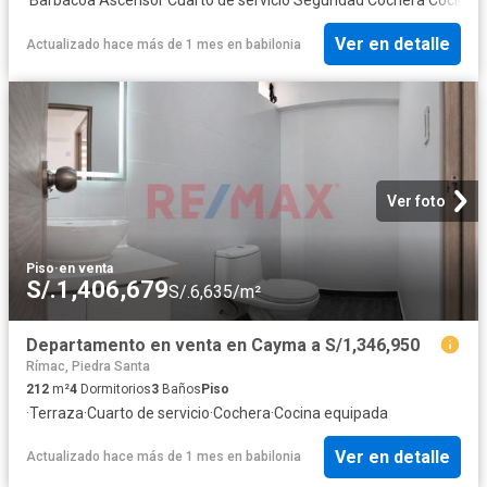
Ver en detalle
Actualizado hace más de 1 mes
en
babilonia
Ver foto
Piso
·
en venta
S/.1,406,679
S/.6,635/m²
Departamento en venta en Cayma a S/1,346,950
Rímac, Piedra Santa
212
m²
4
Dormitorios
3
Baños
Piso
·
Terraza
·
Cuarto de servicio
·
Cochera
·
Cocina equipada
Ver en detalle
Actualizado hace más de 1 mes
en
babilonia