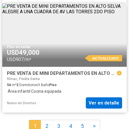
Piso
·
en venta
USD49,000
ACTUALIZADO
USD907/m²
PRE VENTA DE MINI DEPARTAMENTOS EN ALTO SELVA ALEGRE A UNA CUADRA DE AV LAS TORRES 2DO PISO
Rímac, Piedra Santa
54
m²
2
Dormitorios
1
Baño
Piso
·
Área infantil
·
Cocina equipada
Ver en detalle
Nuevo
en
Doomos
1
2
3
4
5
>