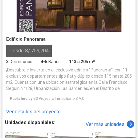
Edificio Panorama
Desde S/.759,704
3
Dormitorios
4-5
Baños
113 a 205
m²
·
·
¡Descubre e Invierte en el exclusivo edificio “Panorama”! con 11
exclusivos departamentos tipo flat y dúplex desde 115 hasta 205
m2, Cuenta con una ubicación estratégica en la Calle Francisco
Seguin N°128, Urbanización Las Gardenias, en el Distrito de
Santiago de Surco (Altura de la Cuadra 20 de la Av. Velazco
Published by
GS Proyecto Inmobiliario S.A.C.
Astete) Este proyecto está rodeado de hermosos parques
recreativos y zonas exclusivas. Cuenta con una amplia
Ver detalles del proyecto
distribución funcional en cada nivel, este edificio ofrece una
excelente iluminación y ventilación natural. Cada unidad
Unidades disponibles:
Ver más unidades
inmobiliaria cuenta con sala comedor, baño de visita, terrazas
con zonas de BBQ, opciones de cocina cerrada o abierta con
muebles altos, bajos y tableros de granito y cuarzo, patio