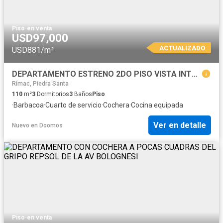
Piso
·
en venta
USD97,000
ACTUALIZADO
USD881/m²
DEPARTAMENTO ESTRENO 2DO PISO VISTA INTERIOR CAYMA 2 MIN DEL GRIFO REPSOL DE LA AV BOLOGNESI
Rímac, Piedra Santa
110
m²
3
Dormitorios
3
Baños
Piso
·
Barbacoa
·
Cuarto de servicio
·
Cochera
·
Cocina equipada
Ver en detalle
Nuevo
en
Doomos
Piso
·
en venta