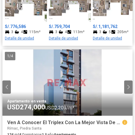
lavandería, cuarto y baño de servicio, estar TV familiar y 3
dormitorios con amplios closets, el principal incluye su propio
baño y los otros 2 dormitorios comparten un baño secundario
Todos los departamentos cuentan con uno o dos
S/.776,586
S/.759,704
S/.1,181,762
estacionamientos y un depósito a elección del cliente. ¡Te
3
4
115m²
3
4
113m²
3
5
205m²
invitamos a visitar nuestra caseta de ventas en la Calle Francisco
Detalle de unidad
Detalle de unidad
Detalle de unidad
Seguin N°128, Urbanización Las Gardenias, en el Distrito de
Santiago de Surco (Altura de la Cuadra 20 de la Av. Velazco
Astete), todos los días de 9:00 am a 06:00 pm para conocer más
1
/
4
sobre esta gran oportunidad!
Apartamento
·
en venta
USD274,000
USD2,209/m²
Ven A Conocer El Triplex Con La Mejor Vista De Cayma
Rímac, Piedra Santa
124
m²
4
Dormitorios
1
Baño
Apartamento