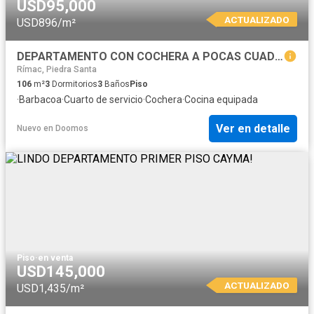
USD95,000
ACTUALIZADO
USD896/m²
DEPARTAMENTO CON COCHERA A POCAS CUADRAS DEL GRIPO REPSOL DE LA AV BOLOGNESI
Rímac, Piedra Santa
106
m²
3
Dormitorios
3
Baños
Piso
·
Barbacoa
·
Cuarto de servicio
·
Cochera
·
Cocina equipada
Ver en detalle
Nuevo
en
Doomos
Piso
·
en venta
USD145,000
ACTUALIZADO
USD1,435/m²