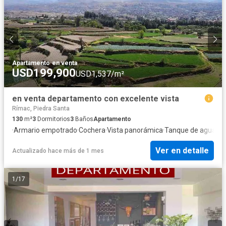
Apartamento
·
en venta
USD199,900
USD1,537/m²
en venta departamento con excelente vista
Rímac, Piedra Santa
130
m²
3
Dormitorios
3
Baños
Apartamento
·
Armario empotrado
·
Cochera
·
Vista panorámica
·
Tanque de agua
·
Vi
Ver en detalle
Actualizado hace más de 1 mes
1
/
17