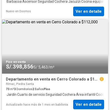
·
Barbacoa
·
Ascensor
·
Seguridad
·
Cochera
·
Jacuzzi
·
Cocina equipada
Ver en detalle
Nuevo
en
Doomos
Piso
·
en venta
S/.398,856
S/.5,463/m²
Departamento en venta en Cerro Colorado a $112,000
Rímac, Piedra Santa
73
m²
3
Dormitorios
2
Baños
Piso
·
Jardín
·
Cuarto de servicio
·
Seguridad
·
Cochera
·
Área infantil
·
Cocina e
Ver en detalle
Actualizado hace más de 1 mes
en
babilonia