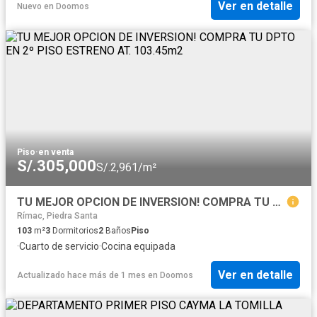
Ver en detalle
Nuevo
en
Doomos
Piso
·
en venta
S/.305,000
S/.2,961/m²
TU MEJOR OPCION DE INVERSION! COMPRA TU DPTO EN 2º PISO ESTRENO AT. 103.45m2
Rímac, Piedra Santa
103
m²
3
Dormitorios
2
Baños
Piso
·
Cuarto de servicio
·
Cocina equipada
Ver en detalle
Actualizado hace más de 1 mes
en
Doomos