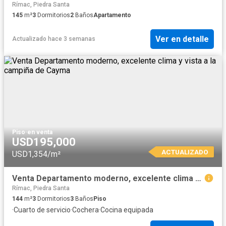
Rímac, Piedra Santa
145
m²
3
Dormitorios
2
Baños
Apartamento
Ver en detalle
Actualizado hace 3 semanas
Piso
·
en venta
USD195,000
ACTUALIZADO
USD1,354/m²
Venta Departamento moderno, excelente clima y vista a la campiña de Cayma
Rímac, Piedra Santa
144
m²
3
Dormitorios
3
Baños
Piso
·
Cuarto de servicio
·
Cochera
·
Cocina equipada