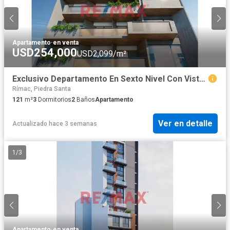
Apartamento
·
en venta
USD254,000
USD2,099/m²
Exclusivo Departamento En Sexto Nivel Con Vista A Parque - En Construccion - Cayma
Rímac, Piedra Santa
121
m²
3
Dormitorios
2
Baños
Apartamento
Ver en detalle
Actualizado hace 3 semanas
1
/
3
Apartamento
·
en venta