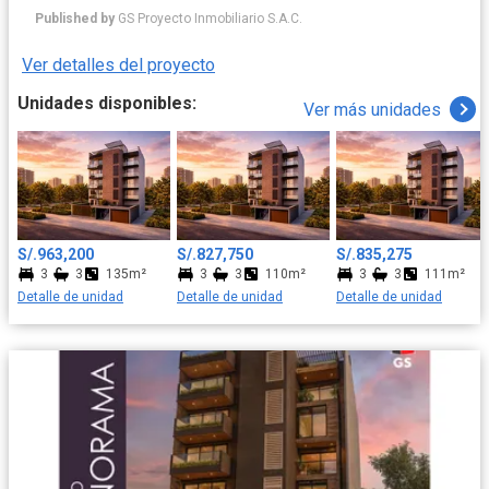
residencial. Su nuevo hogar en Valladolid integrará la
Published by
GS Proyecto Inmobiliario S.A.C.
tranquilidad con la conveniencia. Imagine vivir donde los parques,
los mejores colegios, centros comerciales y restaurantes son
Ver detalles del proyecto
una extensión natural de su día a día. Esta es la ubicación
perfecta para construir los recuerdos más valiosos de su familia,
Unidades disponibles:
Ver más unidades
con la ciudad a sus pies y la comodidad de siempre tenerlo todo
cerca.
S/.963,200
S/.827,750
S/.835,275
3
3
135m²
3
3
110m²
3
3
111m²
Detalle de unidad
Detalle de unidad
Detalle de unidad