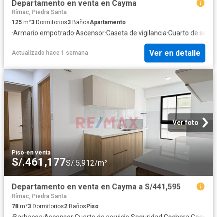
Departamento en venta en Cayma
Rímac, Piedra Santa
125
m²
3
Dormitorios
3
Baños
Apartamento
·
Armario empotrado
·
Ascensor
·
Caseta de vigilancia
·
Cuarto de servic
Ver en detalle
Actualizado hace 1 semana
Ver foto
Piso
·
en venta
S/.461,177
S/.5,912/m²
Departamento en venta en Cayma a S/441,595
Rímac, Piedra Santa
78
m²
3
Dormitorios
2
Baños
Piso
·
Barbacoa
·
Ascensor
·
Cuarto de servicio
·
Seguridad
·
Cochera
·
Cocina 