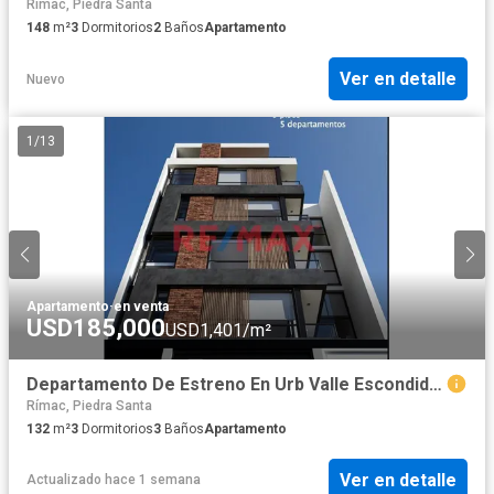
Rímac, Piedra Santa
148
m²
3
Dormitorios
2
Baños
Apartamento
Ver en detalle
Nuevo
1
/
13
Apartamento
·
en venta
USD185,000
USD1,401/m²
Departamento De Estreno En Urb Valle Escondido Cayma
Rímac, Piedra Santa
132
m²
3
Dormitorios
3
Baños
Apartamento
Ver en detalle
Actualizado hace 1 semana