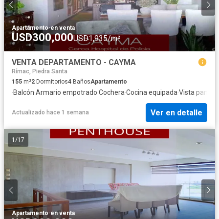
Apartamento
·
en venta
USD300,000
USD1,935/m²
VENTA DEPARTAMENTO - CAYMA
Rímac, Piedra Santa
155
m²
2
Dormitorios
4
Baños
Apartamento
·
Balcón
·
Armario empotrado
·
Cochera
·
Cocina equipada
·
Vista panor
Ver en detalle
Actualizado hace 1 semana
1
/
17
Apartamento
·
en venta