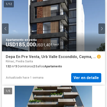
1
/
12
Apartamento
·
en venta
USD185,000
USD1,401/m²
Depa En Pre Venta, Urb Valle Escondido, Cayma, Con Vista Directa A La Campiña.
Rímac, Piedra Santa
132
m²
3
Dormitorios
2
Baños
Apartamento
Ver en detalle
Actualizado hace 1 semana
1
/
5