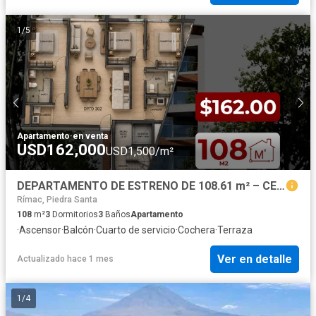
1
/
5
Apartamento
·
en venta
USD162,000
USD1,500/m²
DEPARTAMENTO DE ESTRENO DE 108.61 m² – CERCA DE MAKRO, PROMART Y MALL PLAZA
Rímac, Piedra Santa
108
m²
3
Dormitorios
3
Baños
Apartamento
·
Ascensor
·
Balcón
·
Cuarto de servicio
·
Cochera
·
Terraza
Ver en detalle
Actualizado hace 1 mes
1
/
4