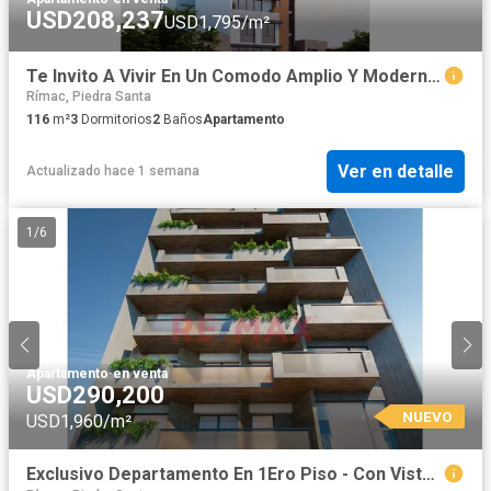
USD208,237
USD1,795/m²
Te Invito A Vivir En Un Comodo Amplio Y Moderno Duplex , En Cayma
Rímac, Piedra Santa
116
m²
3
Dormitorios
2
Baños
Apartamento
Ver en detalle
Actualizado hace 1 semana
1
/
6
Apartamento
·
en venta
USD290,200
NUEVO
USD1,960/m²
Exclusivo Departamento En 1Ero Piso - Con Vista A Campiña