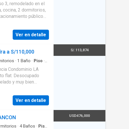
equipada
 3, remodelado en el
, cocina, 2 dormitorios,
tacionamiento público
ecio válido es en
Ver en detalle
S/.113,874
ra a S/110,000
itorios
·
1
Baño
·
Piso
·
d
·
Cochera
·
Área infantil
·
encia Condominio LA
o flat. Desocupado
delado y muy bien
emodelada | baño
cipal y 1 auxiliar
Ver en detalle
a cerrada. Seguridad
ndas permanentes del
edor, organizado, muy
USD476,000
 ANCON
io estacionamiento con
UNES: Tiene zona de
mitorios
·
4
Baños
·
Piso
·