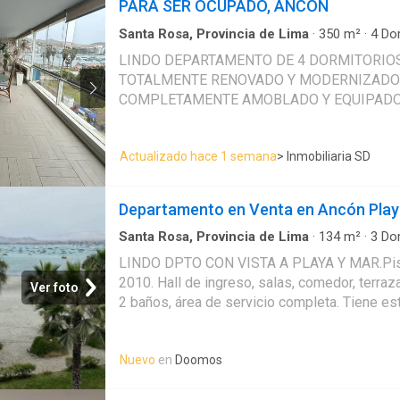
PARA SER OCUPADO, ANCÓN
PISO KITCHENET, DORMITORIO PRINCIPAL
DORMITORIO, LAVANDERIA. TE INTERESA 
Santa Rosa, Provincia de Lima
·
350
m²
·
4
Dor
Apartamento
·
Acceso para personas con disc
NO DUDES EN PONERTE EN CONTACTO CON
LINDO DEPARTAMENTO DE 4 DORMITORIOS
Bodega
·
Caseta de vigilancia
·
Cuarto de servic
TOTALMENTE RENOVADO Y MODERNIZADO EN EL 2
Terraza
COMPLETAMENTE AMOBLADO Y EQUIPADO,
ENTREGA!! VALE LA PENA VISITAR!!!
Actualizado hace 1 semana
> Inmobiliaria SD
Departamento en Venta en Ancón Pla
Santa Rosa, Provincia de Lima
·
134
m²
·
3
Dor
Terraza
·
Cuarto de servicio
·
Cochera
·
Cocina 
LINDO DPTO CON VISTA A PLAYA Y MAR.Piso
2010. Hall de ingreso, salas, comedor, terraza
Ver foto
2 baños, área de servicio completa. Tiene es
atrás. Se vende amoblado con todo. NOTA: Pr
dólares, precio en S/ es solo referencial
Nuevo
en
Doomos