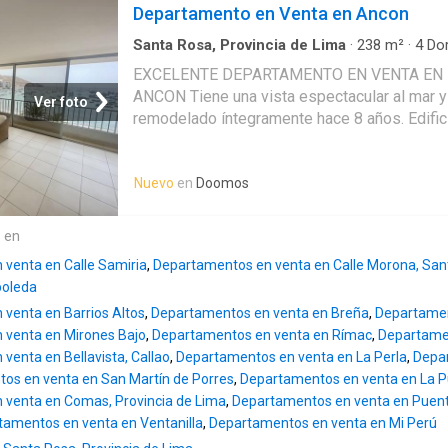
Departamento en Venta en Ancon
Santa Rosa, Provincia de Lima
·
238
m²
·
4
Dor
Cochera
EXCELENTE DEPARTAMENTO EN VENTA EN 
ANCON Tiene una vista espectacular al mar y 
Ver foto
remodelado íntegramente hace 8 años. Edifici
departamento por piso. Se vende con una coc
válido es en dólares ($180,000), precio en so
Nuevo
en
Doomos
e en
venta en Calle Samiria
,
Departamentos en venta en Calle Morona, San
boleda
venta en Barrios Altos
,
Departamentos en venta en Breña
,
Departamen
 venta en Mirones Bajo
,
Departamentos en venta en Rímac
,
Departame
venta en Bellavista, Callao
,
Departamentos en venta en La Perla
,
Depar
os en venta en San Martín de Porres
,
Departamentos en venta en La 
 venta en Comas, Provincia de Lima
,
Departamentos en venta en Puent
tamentos en venta en Ventanilla
,
Departamentos en venta en Mi Perú