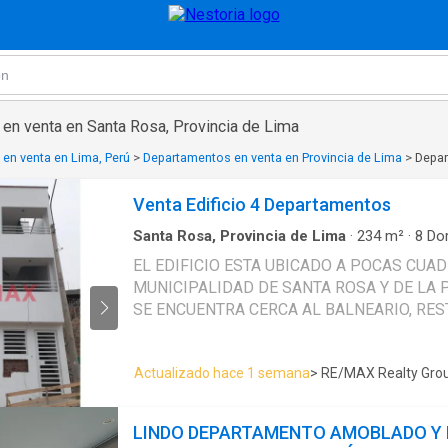
en venta en Santa Rosa, Provincia de Lima
en venta en Lima, Perú
>
Departamentos en venta en Provincia de Lima
>
Depar
Venta Edificio 4 Departamentos
Santa Rosa, Provincia de Lima
·
234
m²
·
8
Dor
Apartamento
·
Tanque de agua
EL EDIFICIO ESTA UBICADO A POCAS CUAD
MUNICIPALIDAD DE SANTA ROSA Y DE LA
SE ENCUENTRA CERCA AL BALNEARIO, RE
COSTADO SE ENCUENTRA UN CENTRO RECR
1ER PISO SALA COMEDOR, KITCHENET, LAVANDERIA,
Actualizado hace 1 semana
> RE/MAX Realty Gro
PRINCIPAL CON BAÑO, DORMITORIO, BAÑO
SALA COMEDOR, KTCHENET, DORMITORIO 
DORMITORIO, BAÑO. 3ER PISO SALA COMED
LINDO DEPARTAMENTO AMOBLADO Y 
DORMITORIO PRINCIPAL CON BAÑO, DORMI