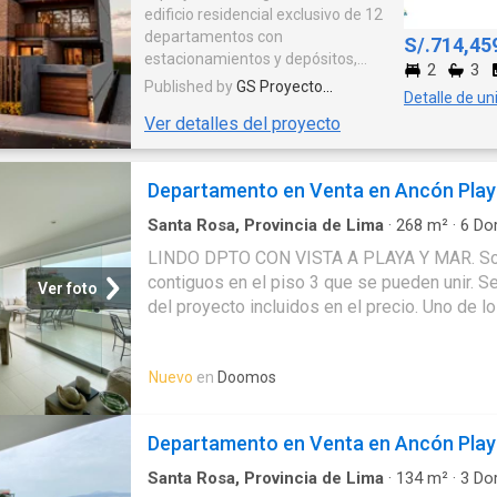
edificio residencial exclusivo de 12
para construir los recuerdos más
departamentos con
valiosos de su familia, con la
S/.714,45
estacionamientos y depósitos,
ciudad a sus pies y la comodidad
2
3
distribuidos en 10 flats y 2 dúplex,
de siempre tenerlo todo cerca.
Published by
GS Proyecto
Detalle de un
con áreas que van desde 103 m²
Inmobiliario S.A.C.
Ver detalles del proyecto
hasta 252 m². Uno de los dúplex
destaca por contar con piscina
privada, amplias terrazas y zona
Departamento en Venta en Ancón Pla
de parrilla, mientras que el
segundo ofrece una amplia
Santa Rosa, Provincia de Lima
·
268
m²
·
6
Dor
terraza con parrilla, ideal para el
Terraza
·
Cuarto de servicio
·
Cochera
·
Cocina 
LINDO DPTO CON VISTA A PLAYA Y MAR. So
disfrute familiar.
contiguos en el piso 3 que se pueden unir. S
Ver foto
del proyecto incluidos en el precio. Uno de 
remodelado en el 2010. Hall de ingreso, salas
cocina, 6 dormitorios, 4 baños, área de servi
Nuevo
en
Doomos
estacionamiento público atrás. NOTA: Precio 
precio en S/ es solo referencial
Departamento en Venta en Ancón Pla
Santa Rosa, Provincia de Lima
·
134
m²
·
3
Dor