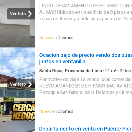
Terraza
·
Ascensor
·
Cuarto de servicio
·
Cocher
parrilla y salón de fiestas Minimarket donde
LINDO DEPARTAMENTO DE ESTRENO CON 
Juegos para niños Amplias Áreas verdes Zon
AL MAR Ubicado en un edificio de 8 pisos en
Ver foto
temprana PET FRIENDLY ️ se vende sin coche
zonas de Ancón y a sólo unos pasos del Yach
tiene cochera de visita pero se puede estacio
por piso. Excelentes acabados, espacios ampl
horas dentro del condominio. Nota: 2026 inic
sala de estar, baño de visitas, terraza, 4 dorm
Instalcion de gas natural
Nuevo
en
Doomos
dormitorio principal con baño incorporado, wal
vista al mar, área de servicio completa. Se 
paralelas. Piso 8, cuenta con 2 ascensores
Ocacion bajo de precio vendo dos pue
juntos en ventanilla
Santa Rosa, Provincia de Lima
·
21
m²
·
2
Dorm
Por motivo de viaje se vende local comerci
Ver foto
NUEVO AMANECER DE HIROSHIMA- AV. ARQU
Parroquia San Gabriel de la Dolorosa y últim
B39 Local cuenta con dos puestos juntos mira
para adentro del mercado, ubicado en avenid
Nuevo
en
Doomos
agradable, cerca a comisaria, posta medica, 
avenida principal. Área total 21 Metros cuadr
122 253 - 938 338 579 precio total de la des
Departamento en venta en Puente Pied
puestos juntos Se ajusta a descuento