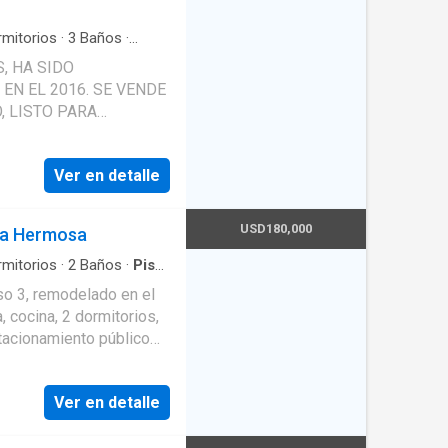
 CON BAÑO,
CONOCER EL INMUEBLE
mitorios
·
3
Baños
·
apacidad
·
Ascensor
·
MIGO.
, HA SIDO
io
·
Cochera
·
Seguridad
·
016. SE VENDE
 LISTO PARA
Ver en detalle
USD180,000
ya Hermosa
mitorios
·
2
Baños
·
Piso
·
equipada
 3, remodelado en el
, cocina, 2 dormitorios,
tacionamiento público
ecio válido es en
Ver en detalle