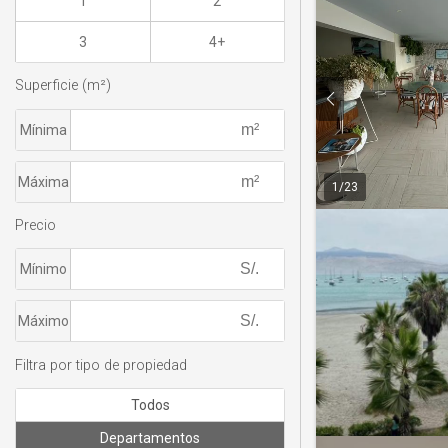
1
2
3
4+
Superficie (m²)
Mínima
Máxima
1
/
23
Precio
Mínimo
Máximo
Filtra por tipo de propiedad
Todos
Departamentos