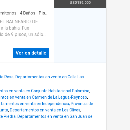
USD189,000
mitorios
·
4
Baños
·
Piso
·
EL BALNEARIO DE
a la bahia. Fue
o de 9 pisos, un sólo
hera. NOTA: precio
les es solo referencial
Ver en detalle
ta Rosa
,
Departamentos en venta en Calle Las
tos en venta en Conjunto Habitacional Palomino
,
ntos en venta en Carmen de La Legua-Reynoso
,
tamentos en venta en Independencia, Provincia de
Punta
,
Departamentos en venta en Los Olivos
,
e Piedra
,
Departamentos en venta en San Juan de