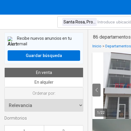
86 departamentos 
Recibe nuevos anuncios en tu
email
Inicio
>
Departamentos 
Guardar búsqueda
En venta
En alquiler
Ordenar por:
1
/
22
Dormitorios