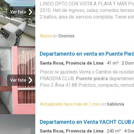
Terraza
·
Cuarto de servicio
·
Cochera
·
Cocina 
LINDO DPTO CON VISTA A PLAYA Y MAR.Piso
2010. Hall de ingreso, salas, comedor, terraza
Ver foto
2 baños, área de servicio completa. Tiene es
atrás. Se vende amoblado con todo. NOTA: Pr
dólares, precio en S/ es solo referencial
Nuevo
en
Doomos
Departamento en venta en Puente Pied
Santa Rosa, Provincia de Lima
·
41
m²
·
2
Dorm
Barbacoa
·
Jardín
·
Cuarto de servicio
·
Segurida
Precio re ajustado Venta x Cambio de resid
Cocina equipada
PRADERA CLUB.
Puente piedra
departament
Ver foto
Piso 2 Área 41.88 Práctico, compacto, remo
distribuido. Sala comedor | cocina abierta r
completo remodelado | 02 habitaciones: 1 prin
Actualizado hace más de 1 mes
en
babilonia
pequeña (1 1/2 plaza-(multiusos) | lavanderí
24/7 3 puertas de acceso al condominio. Ro
personal de vigilancia. Condominio muy acog
Departamento en Venta YACHT CLUB
bien conservado en las áreas comunes, ampl
espacios para venta y/o Alqullar. ÁREA COM
Santa Rosa, Provincia de Lima
·
240
m²
·
4
Dor