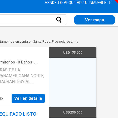
VENDER O ALQUILAR TU INMUEBLE
Ver mapa
tamentos en venta en Santa Rosa, Provincia de Lima
USD175,000
mitorios
·
8
Baños
·
RAS DE LA
 PANAMERICANA NORTE,
STAURANTESY AL
EATIVO Y PARQUES.
 DORMITORIO
Ver en detalle
up
, COCHERA. 2DO PISO
PRINCIPAL CON BAÑO,
OR, KITCHENET,
USD230,000
EQUIPADO LISTO
TORIO, BAÑO. 4TO