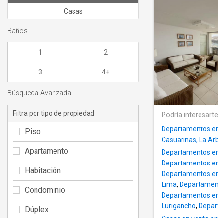
Casas
Baños
1
2
3
4+
Búsqueda Avanzada
Filtra por tipo de propiedad
Podría interesart
Departamentos en 
Piso
Casuarinas, La Ar
Apartamento
Departamentos en 
Departamentos en
Habitación
Departamentos en 
Lima
,
Departament
Condominio
Departamentos en
Lurigancho
,
Depar
Dúplex