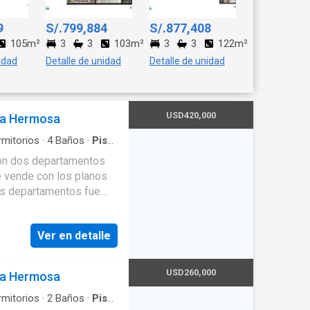
9
S/.799,884
S/.877,408
105m²
3
3
103m²
3
3
122m²
idad
Detalle de unidad
Detalle de unidad
USD420,000
ya Hermosa
mitorios
·
4
Baños
·
Piso
·
equipada
n dos departamentos
e vende con los planos
los departamentos fue
, comedor, terraza,
cio completa. Tiene
Ver en detalle
válido es en dólares,
USD260,000
ya Hermosa
mitorios
·
2
Baños
·
Piso
·