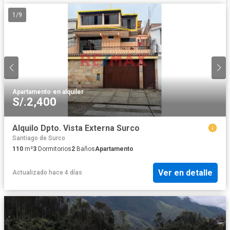
1
/
9
Apartamento
·
en alquiler
S/.2,400
Alquilo Dpto. Vista Externa Surco
Santiago de Surco
110
m²
3
Dormitorios
2
Baños
Apartamento
Ver en detalle
Actualizado hace 4 días