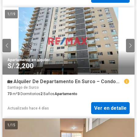
1
/
19
Apartamento
·
en alquiler
S/.2,200
🏡 Alquiler De Departamento En Surco – Condominio Esencial
Santiago de Surco
73
m²
3
Dormitorios
2
Baños
Apartamento
Ver en detalle
Actualizado hace 4 días
1
/
15