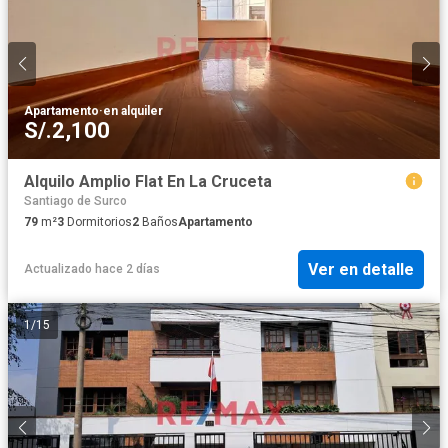
Apartamento
·
en alquiler
S/.2,100
Alquilo Amplio Flat En La Cruceta
Santiago de Surco
79
m²
3
Dormitorios
2
Baños
Apartamento
Ver en detalle
Actualizado hace 2 días
1
/
15