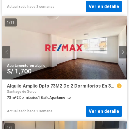
Ver en detalle
Actualizado hace 2 semanas
1
/
11
Apartamento
·
en alquiler
S/.1,700
Alquilo Amplio Dpto 73M2 De 2 Dormitorios En 3Er Piso Urb. Los Precursores - Surco!
Santiago de Surco
73
m²
2
Dormitorios
1
Baño
Apartamento
Ver en detalle
Actualizado hace 1 semana
1
/
8