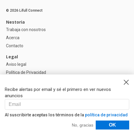
© 2026 Lifull Connect
Nestoria
Trabaja con nosotros
Acerca
Contacto
Legal
Aviso legal
Política de Privacidad
Política de Cookies
Recibe alertas por email y sé el primero en ver nuevos
Ayuda
anuncios
Preguntas
Nuestros Partners
Al suscribirte aceptas los términos de la
política de privacidad
Libro de reclamaciones
Filtros
OK
No, gracias