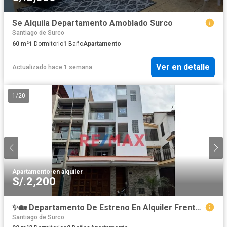
Se Alquila Departamento Amoblado Surco
Santiago de Surco
60
m²
1
Dormitorio
1
Baño
Apartamento
Ver en detalle
Actualizado hace 1 semana
1
/
20
Apartamento
·
en alquiler
S/.2,200
✨🏡 Departamento De Estreno En Alquiler Frente A Parque En Surco
Santiago de Surco