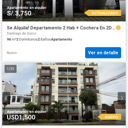
Apartamento
·
en alquiler
S/.3,750
ACTUALIZADO
Se Alquila! Departamento 2 Hab + Cochera En 2Do Piso - A 5 Min Del Jockey Plaza Y Univ. De Lima
Santiago de Surco
96
m²
2
Dormitorios
2
Baños
Apartamento
Ver en detalle
Nuevo
1
/
25
Apartamento
·
en alquiler
USD1,500
NUEVO