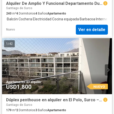
Alquiler De Amplio Y Funcional Departamento Duplex Surco Límite Con Miraflores
Santiago de Surco
240
m²
4
Dormitorios
4
Baños
Apartamento
·
Balcón
·
Cochera
·
Electricidad
·
Cocina equipada
·
Barbacoa
·
Internet
·
Se
Ver en detalle
Nuevo
1
/
42
Apartamento
·
en alquiler
USD1,800
NUEVO
Dúplex penthouse en alquiler en El Polo, Surco – 178 m², terraza de 70 m², jacuzzi y cochera
Santiago de Surco
179
m²
2
Dormitorios
3
Baños
Apartamento