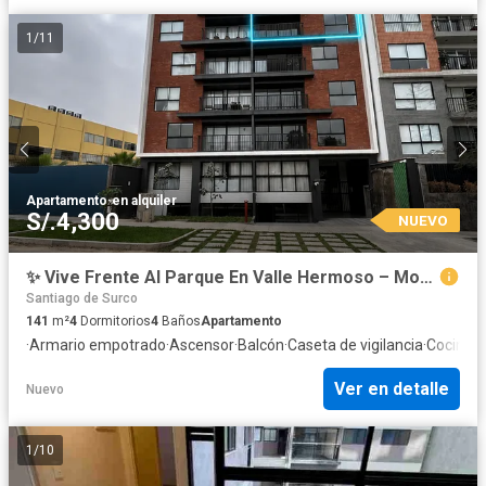
1
/
11
Apartamento
·
en alquiler
S/.4,300
NUEVO
✨ Vive Frente Al Parque En Valle Hermoso – Moderno Dpto. De Estreno De 121.80 M² Con Cochera Y Depósito
Santiago de Surco
141
m²
4
Dormitorios
4
Baños
Apartamento
·
Armario empotrado
·
Ascensor
·
Balcón
·
Caseta de vigilancia
·
Cocina 
Ver en detalle
Nuevo
1
/
10