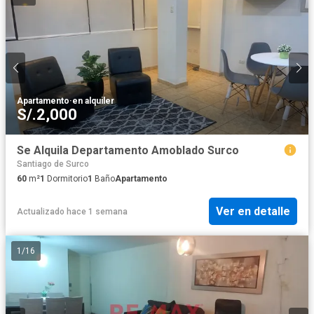
Apartamento
·
en alquiler
S/.2,000
Se Alquila Departamento Amoblado Surco
Santiago de Surco
60
m²
1
Dormitorio
1
Baño
Apartamento
Ver en detalle
Actualizado hace 1 semana
1
/
16