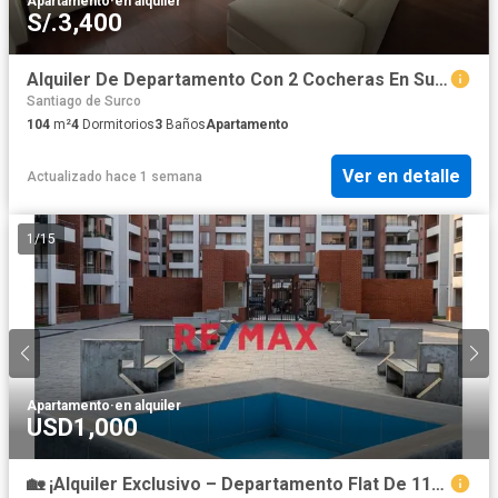
Apartamento
·
en alquiler
S/.3,400
Alquiler De Departamento Con 2 Cocheras En Surco
Santiago de Surco
104
m²
4
Dormitorios
3
Baños
Apartamento
Ver en detalle
Actualizado hace 1 semana
1
/
15
Apartamento
·
en alquiler
USD1,000
🏡 ¡Alquiler Exclusivo – Departamento Flat De 115 M²! En Condominio Cerca A Colegios Y Universidades Como Upc Y Esan✨