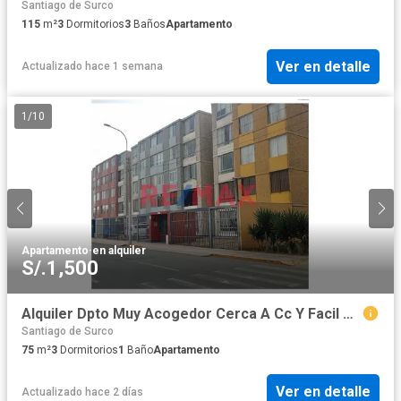
Santiago de Surco
115
m²
3
Dormitorios
3
Baños
Apartamento
Ver en detalle
Actualizado hace 1 semana
1
/
10
Apartamento
·
en alquiler
S/.1,500
Alquiler Dpto Muy Acogedor Cerca A Cc Y Facil Transporte Resid Proceres Surco
Santiago de Surco
75
m²
3
Dormitorios
1
Baño
Apartamento
Ver en detalle
Actualizado hace 2 días