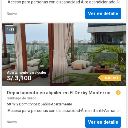
·
Acceso para personas con discapacidad
·
Aire acondicionado
·
Armar
Ver en detalle
Nuevo
1
/
38
Apartamento
·
en alquiler
S/.3,100
NUEVO
Departamento en alquiler en El Derby Monterrico Surco – 59 m², 2 dormitorios, 2 baños , balcón y piscina
Santiago de Surco
59
m²
2
Dormitorios
2
Baños
Apartamento
·
Acceso para personas con discapacidad
·
Área infantil
·
Armario emp
Ver en detalle
Nuevo