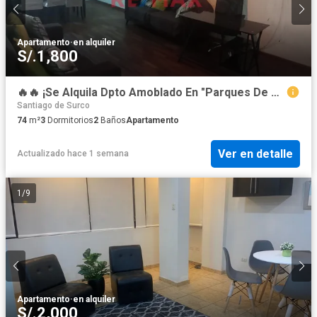
Apartamento
·
en alquiler
S/.1,800
🔥🔥 ¡Se Alquila Dpto Amoblado En "Parques De Surco Ii"! 🔥🔥
Santiago de Surco
74
m²
3
Dormitorios
2
Baños
Apartamento
Ver en detalle
Actualizado hace 1 semana
1
/
9
Apartamento
·
en alquiler
S/.2,000