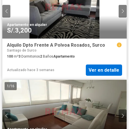
Apartamento
·
en alquiler
S/.3,200
Alquilo Dpto Frente A Polvoa Rosados, Surco
Santiago de Surco
100
m²
3
Dormitorios
2
Baños
Apartamento
Ver en detalle
Actualizado hace 3 semanas
1
/
16