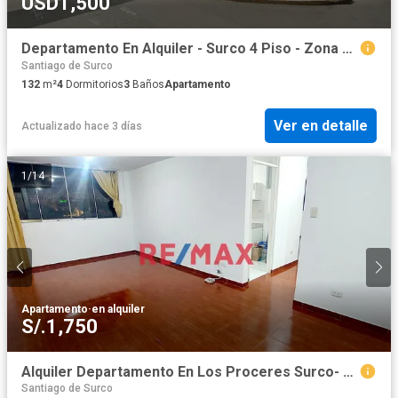
USD1,500
Departamento En Alquiler - Surco 4 Piso - Zona Residencial
Santiago de Surco
132
m²
4
Dormitorios
3
Baños
Apartamento
Ver en detalle
Actualizado hace 3 días
1
/
14
Apartamento
·
en alquiler
S/.1,750
Alquiler Departamento En Los Proceres Surco- Condominio Los Cerezos
Santiago de Surco