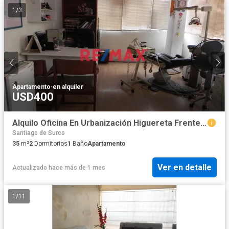
1
/
3
Apartamento
·
en alquiler
USD400
Alquilo Oficina En Urbanización Higuereta Frente A Cc Polvos Rodados Con Licencia Vigente Para Consultorio Dental
Santiago de Surco
35
m²
2
Dormitorios
1
Baño
Apartamento
Ver en detalle
Actualizado hace más de 1 mes
1
/
11