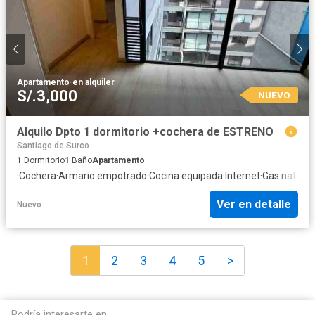
Apartamento
·
en alquiler
S/.3,000
NUEVO
Alquilo Dpto 1 dormitorio +cochera de ESTRENO
Santiago de Surco
1
Dormitorio
1
Baño
Apartamento
·
Cochera
·
Armario empotrado
·
Cocina equipada
·
Internet
·
Gas natural
·
Ver en detalle
Nuevo
1
2
3
4
5
>
Podría interesarte en