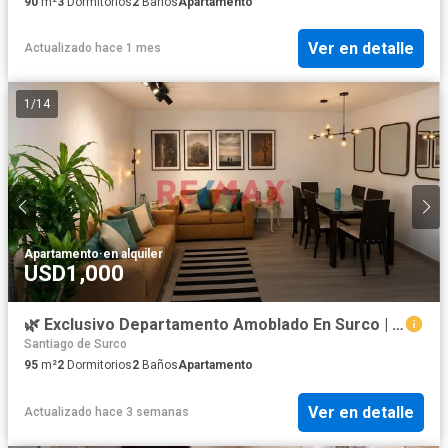
90
m²
3
Dormitorios
2
Baños
Apartamento
Ver en detalle
Actualizado hace 1 mes
1
/
14
Apartamento
·
en alquiler
USD1,000
🌿 Exclusivo Departamento Amoblado En Surco | Primer Piso + Terraza Privada + Cochera 🚗
Santiago de Surco
95
m²
2
Dormitorios
2
Baños
Apartamento
Ver en detalle
Actualizado hace 3 semanas