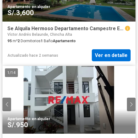
Apartamento
·
en alquiler
S/.3,600
Se Alquila Hermoso Departamento Campestre En Exclusivo Condominio Privado.
Víctor Andrés Belaunde, Chincha Alta
95
m²
2
Dormitorios
1
Baño
Apartamento
Ver en detalle
Actualizado hace 2 semanas
1
/
14
Apartamento
·
en alquiler
S/.950