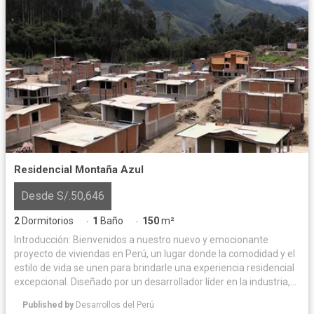
Residencial Montaña Azul
Desde S/.50,646
2
Dormitorios
1
Baño
150
m²
·
·
Introducción: Bienvenidos a nuestro nuevo y emocionante
proyecto de viviendas en Perú, un lugar donde la comodidad y el
estilo de vida se unen para brindarle una experiencia residencial
excepcional. Diseñado por un desarrollador líder en la industria,
este proyecto ofrece una combinación perfecta de arquitectura
Published by
Desarrollos del Perú
moderna, comodidades de primer nivel y ubicación estratégica