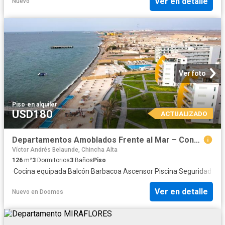
Ver en detalle
Nuevo
Ver foto
Piso
·
en alquiler
USD180
ACTUALIZADO
Departamentos Amoblados Frente al Mar – Condominio Las Velas Paracas por días y semanas!
Víctor Andrés Belaunde, Chincha Alta
126
m²
3
Dormitorios
3
Baños
Piso
·
Cocina equipada
·
Balcón
·
Barbacoa
·
Ascensor
·
Piscina
·
Seguridad
·
Coc
Ver en detalle
Nuevo
en
Doomos