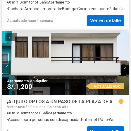
60
m²
1
Dormitorio
1
Baño
Apartamento
·
Cochera
·
Armario empotrado
·
Bodega
·
Cocina equipada
·
Patio
·
Gimna
Ver en detalle
Actualizado hace 1 semana
1
/
30
Apartamento
·
en alquiler
S/.1,200
ACTUALIZADO
¡ALQUILO DPTOS A UN PASO DE LA PLAZA DE ARMAS DE CAÑETE!
Víctor Andrés Belaunde, Chincha Alta
60
m²
2
Dormitorios
1
Baño
Apartamento
·
Acceso para personas con discapacidad
·
Internet
·
Patio
·
Wifi