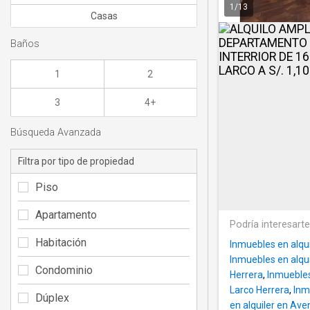
1
/
13
Casas
Baños
1
2
3
4+
Búsqueda Avanzada
Filtra por tipo de propiedad
Piso
Apartamento
Podría interesart
Habitación
Inmuebles en alqui
Inmuebles en alqui
Condominio
Herrera
,
Inmuebles
Larco Herrera
,
Inm
Dúplex
en alquiler en Ave