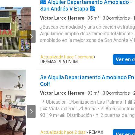
🏙️ Alquiler Departamento Amoblado -
✅ 2 baños completos ✅ Amplia sala y come
San Andrés V Etapa 🏙️
Balcón con vista panorámica. ✅ Cocina con
reposteros altos y bajos. ✅ Totalmente amo
Víctor Larco Herrera
·
95
m²
·
3
Dormitorios
·
Apartamento
Piso 17 (ascensor) ✅ Dentro de condominio
¿Buscas comodidad y una ubicación estratég
Vigilancia y seguridad. 🎯 Buenos acabados 
Alquilamos amplio departamento totalmente
Buena iluminación y ventilación 💰 Precio de alquiler:
amoblado en la mejor zona de San Andrés V 
S/ 2,200 mensuales. 📩 Contáctame para mayor
🏠🛋️ ✅ Lo que te ofrece este depa: 📐 Espacio
información o para agendar una visita.
ideal: 95 m² bien distribuidos. 🛏️ 3 Habitaciones:
Actualizado hace 1 semana
>
Ver en d
Espaciosas y cómodas. 🍳 Cocina equipada: Lista
RE/MAX PLATINUM
para tus mejores recetas. 🚿 Baño completo: Incluye
terma para tus duchas calientes. 🏢 Ubicación: 3er
Se Alquila Departamento Amoblado En 
Nivel (Privacidad y tranquilidad). 🚗 Nota: No cuenta
Golf
con cochera. CONDICIONES DE INGRESO Garantía: 2
meses de depósito. Adelanto: 1 mes de alquiler. 📍
Víctor Larco Herrera
·
93
m²
·
3
Dormitorios
·
·
Apartamento
Ubicación privilegiada: Vive cerca de las mej
📍 Ubicación: Urbanización Las Palmas II 🏢 2
universidades, colegios y centros comerciale
| 🌆 Vista exterior 📐 Áreas •📏 Área construida:
¡Todo a un paso! 🎓🏫 📲 ¡No dejes que se te
93.19 m² 🛋️ Distribución •🚪 2 puertas de ingreso
adelanten! Envía un mensaje ahora para agen
•Una directa a sala–comedor •Otra ingreso
visita o pedir más info. 📩
independiente a la cocina •🛋️ Sala – comedor
Actualizado hace 2 días
> REMAX
Ver en d