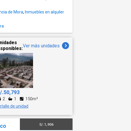
encia de Mora
,
Inmuebles en alquiler
era
nidades
Ver más unidades
isponibles:
/.50,793
2
1
150m²
etalle de unidad
S/.1,906
rco