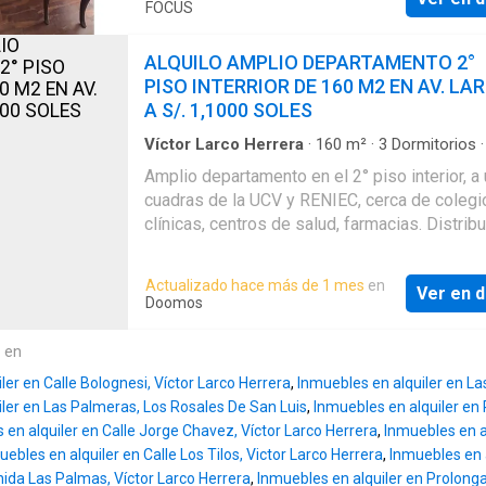
amplios con balcón •🍽️ Cocina con barra (cerrada
FOCUS
visualmente, sin puerta) •🛏️ 3 dormitorios: •🛌
Dormitorio principal amplio, con baño incorpor
ALQUILO AMPLIO DEPARTAMENTO 2°
🛌 Segundo y Tercer dormitorio con baño co
PISO INTERRIOR DE 160 M2 EN AV. LA
✨ Extras que suman valor •🪑 Se alquila totalmente
A S/. 1,1000 SOLES
amoblado •🎯 Buenos acabados •🌞 Buena
iluminación y ventilación 📲 Agenda tu visita y
Víctor Larco Herrera
·
160
m²
·
3
Dormitorios
Baños
·
Piso
·
Cuarto de servicio
·
Cocina equip
conoce este amplio departamento en la urba
Amplio departamento en el 2° piso interior, a
más exclusiva de Trujillo
cuadras de la UCV y RENIEC, cerca de colegi
clínicas, centros de salud, farmacias. Distribu
Sala- comedor Cocina 3 dormitorios amplios
baños completos Área de lavandería Agua
Actualizado hace más de 1 mes
en
Ver en d
permanente Condiciones: Mes adelantado y
Doomos
garantía (1/1) Servicios agua-luz adicionale
consumo Contrato privado Propiedad con
e en
documentación en regla, de uso exclusivo pa
ler en Calle Bolognesi, Víctor Larco Herrera
,
Inmuebles en alquiler en Las
vivienda, no se permiten mascotas
ler en Las Palmeras, Los Rosales De San Luis
,
Inmuebles en alquiler en 
 en alquiler en Calle Jorge Chavez, Víctor Larco Herrera
,
Inmuebles en al
uebles en alquiler en Calle Los Tilos, Victor Larco Herrera
,
Inmuebles en 
nida Las Palmas, Víctor Larco Herrera
,
Inmuebles en alquiler en Prolong