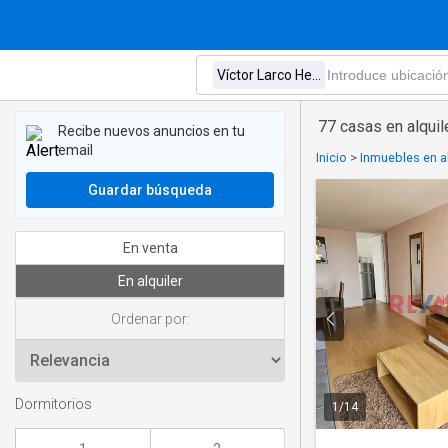
77 casas en alquil
Recibe nuevos anuncios en tu
email
Inicio
>
Inmuebles en al
Guardar búsqueda
En venta
En alquiler
Ordenar por:
Dormitorios
1
/
14