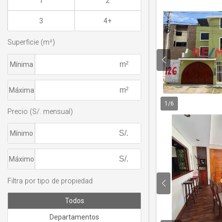
1
2
3
4+
Superficie (m²)
Mínima
Máxima
1
/
6
Precio (S/. mensual)
Mínimo
Máximo
Filtra por tipo de propiedad
Todos
Departamentos