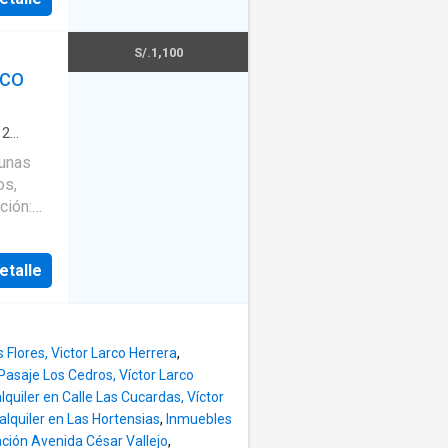
ado •
S/.1,100
mpartido
RCO
·
2
ada
nización
 unas
os,
ción:
 2
etalle
 mes de
s según
ra
 Flores, Victor Larco Herrera
,
Pasaje Los Cedros, Víctor Larco
quiler en Calle Las Cucardas, Víctor
alquiler en Las Hortensias
,
Inmuebles
ación Avenida César Vallejo
,