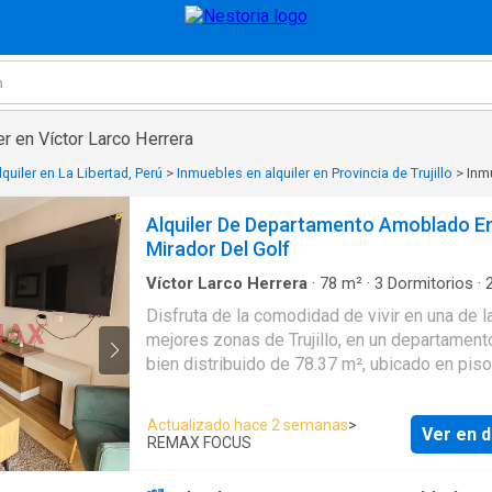
er en Víctor Larco Herrera
quiler en La Libertad, Perú
>
Inmuebles en alquiler en Provincia de Trujillo
>
Inmu
Alquiler De Departamento Amoblado E
Mirador Del Golf
Víctor Larco Herrera
·
78
m²
·
3
Dormitorios
·
·
Apartamento
Disfruta de la comodidad de vivir en una de l
mejores zonas de Trujillo, en un departamen
bien distribuido de 78.37 m², ubicado en pis
(ascensor), dentro del condominio El Mirador
Golf. 📍 Excelente ubicación: cerca a la Av. Huamán y
Actualizado hace 2 semanas
>
Ver en d
Urb. El Golf. * Cerca de avenidas principales,
REMAX FOCUS
supermercados, restaurantes y transporte pú
Características: ✅ 78.37 m² de área ✅ 3 dormitorios