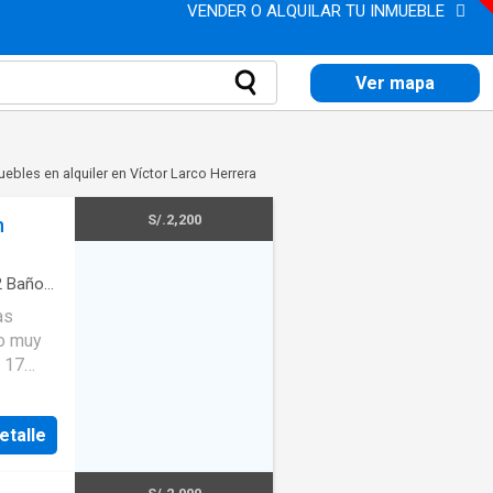
VENDER O ALQUILAR TU INMUEBLE
Ver mapa
ebles en alquiler en Víctor Larco Herrera
S/.2,200
n
2
Baños
as
to muy
o 17
 del
etalle
blico.