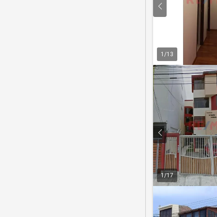
1
/
13
1
/
17