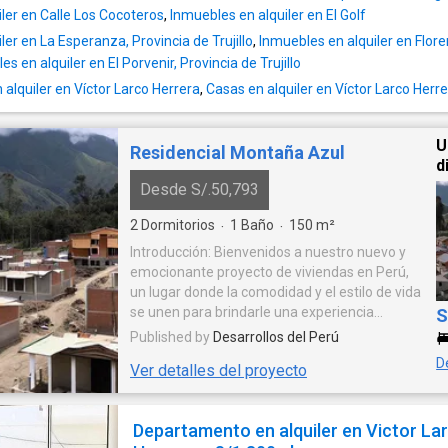
ler en Calle Los Cocoteros
,
Inmuebles en alquiler en El Golf
ler en La Esperanza, Provincia de Trujillo
,
Inmuebles en alquiler en Flor
s en alquiler en El Porvenir, Provincia de Trujillo
alquiler en Víctor Larco Herrera
,
Casas en alquiler en Víctor Larco Herr
U
Residencial Montaña Azul
d
Desde S/.50,793
2
Dormitorios
1
Baño
150
m²
·
·
Introducción: Bienvenidos a nuestro nuevo y
emocionante proyecto de viviendas en Perú,
un lugar donde la comodidad y el estilo de vida
se unen para brindarle una experiencia
S
residencial excepcional. Diseñado por un
Published by
Desarrollos del Perú
desarrollador líder en la industria, este
D
Ver detalles del proyecto
proyecto ofrece una combinación perfecta de
arquitectura moderna, comodidades de
primer nivel y ubicación estratégica en el
Departamento en alquiler en Victor La
hermoso país peruano. Ubicación: Este