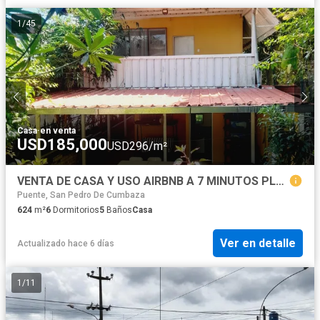
1
/
45
Casa
·
en venta
USD185,000
USD296/m²
VENTA DE CASA Y USO AIRBNB A 7 MINUTOS PLAZA DE ARMAS DE TARAPOTO
Puente, San Pedro De Cumbaza
624
m²
6
Dormitorios
5
Baños
Casa
Ver en detalle
Actualizado hace 6 días
1
/
11