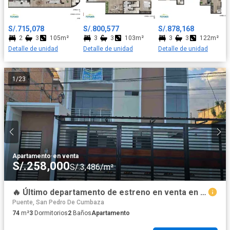
S/.715,078
S/.800,577
S/.878,168
2
3
105m²
3
3
103m²
3
3
122m²
Detalle de unidad
Detalle de unidad
Detalle de unidad
1
/
23
Apartamento
·
en venta
S/.258,000
S/.3,486/m²
🔥 Último departamento de estreno en venta en Tarapoto | Entrega inmediata | S/258,000
Puente, San Pedro De Cumbaza
74
m²
3
Dormitorios
2
Baños
Apartamento