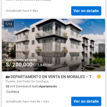
Ver en detalle
Actualizado hace 6 días
1
/
13
Apartamento
·
en venta
S/.200,000
S/.3,846/m²
🏡 DEPARTAMENTO EN VENTA EN MORALES – TARAPOTO
Puente, San Pedro De Cumbaza
52
m²
1
Dormitorio
1
Baño
Apartamento
·
Cochera
Ver en detalle
Actualizado hace más de 1 mes