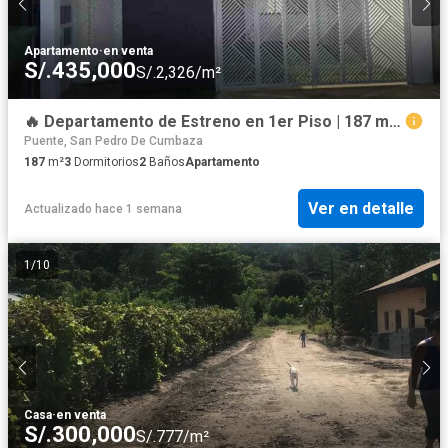
Apartamento
·
en venta
S/.435,000
S/.2,326/m²
🔥 Departamento de Estreno en 1er Piso | 187 m² | Jardín + Cochera | Jr. Bolognesi | S/435,000
Puente, San Pedro De Cumbaza
187
m²
3
Dormitorios
2
Baños
Apartamento
Ver en detalle
Actualizado hace 1 semana
1
/
10
Casa
·
en venta
S/.300,000
S/.777/m²