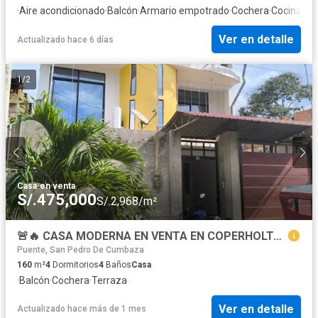
·
Aire acondicionado
·
Balcón
·
Armario empotrado
·
Cochera
·
Cocina eq
Ver en detalle
Actualizado hace 6 días
1
/
2
Casa
·
en venta
S/.475,000
S/.2,968/m²
🚨🔥 CASA MODERNA EN VENTA EN COPERHOLTA – TARAPOTO 🔥🚨 💥 4 HABITACIONES + 4 BAÑOS + PROYECCIÓN HASTA 4 PISOS 💥
Puente, San Pedro De Cumbaza
160
m²
4
Dormitorios
4
Baños
Casa
·
Balcón
·
Cochera
·
Terraza
Ver en detalle
Actualizado hace más de 1 mes