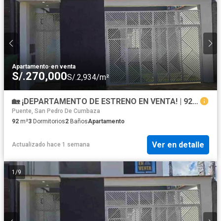
Apartamento
·
en venta
S/.270,000
S/.2,934/m²
🏡 ¡DEPARTAMENTO DE ESTRENO EN VENTA! | 92 m² | 3 Dormitorios | S/270,000 | Tarapoto
Puente, San Pedro De Cumbaza
92
m²
3
Dormitorios
2
Baños
Apartamento
Ver en detalle
Actualizado hace 1 semana
1
/
9