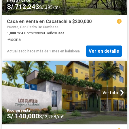
Casa
·
en venta
S/.712,243
S/.395/m²
Casa en venta en Cacatachi a $200,000
Puente, San Pedro De Cumbaza
1,800
m²
4
Dormitorios
3
Baños
Casa
·
Piscina
Ver en detalle
Actualizado hace más de 1 mes
en
babilonia
Ver foto
Piso
·
en venta
S/.140,000
S/.2,258/m²