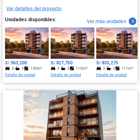
los mejores colegios, centros comerciales y restaurantes son
Ver detalles del proyecto
una extensión natural de su día a día. Esta es la ubicación
perfecta para construir los recuerdos más valiosos de su familia,
Unidades disponibles:
Ver más unidades
con la ciudad a sus pies y la comodidad de siempre tenerlo todo
cerca.
S/.963,200
S/.827,750
S/.835,275
3
3
135m²
3
3
110m²
3
3
111m²
Detalle de unidad
Detalle de unidad
Detalle de unidad