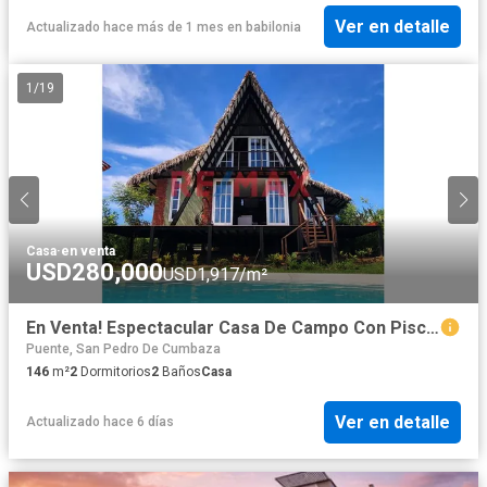
Ver en detalle
Actualizado hace más de 1 mes
en
babilonia
1
/
19
Casa
·
en venta
USD280,000
USD1,917/m²
En Venta! Espectacular Casa De Campo Con Piscina En El Condominio Yanashpa En Tarapoto
Puente, San Pedro De Cumbaza
146
m²
2
Dormitorios
2
Baños
Casa
Ver en detalle
Actualizado hace 6 días