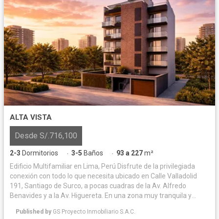
ALTA VISTA
Desde S/.716,100
2-3
Dormitorios
3-5
Baños
93 a 227
m²
·
·
Edificio Multifamiliar en Lima, Perú Disfrute de la privilegiada
conexión con todo lo que necesita ubicado en Calle Valladolid
191, Santiago de Surco, a pocas cuadras de la Av. Alfredo
Benavides y a la Av. Higuereta. En una zona muy tranquila y
residencial. Su nuevo hogar en Valladolid integrará la
Published by
GS Proyecto Inmobiliario S.A.C.
tranquilidad con la conveniencia. Imagine vivir donde los parques,