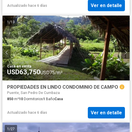
Ver en detalle
Actualizado hace 6 días
1
/
13
Casa
·
en venta
USD63,750
USD75/m²
PROPIEDADES EN LINDO CONDOMINIO DE CAMPO
Puente, San Pedro De Cumbaza
850
m²
10
Dormitorios
1
Baño
Casa
Ver en detalle
Actualizado hace 6 días
1
/
27