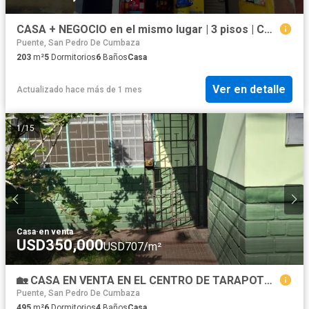
CASA + NEGOCIO en el mismo lugar | 3 pisos | Centro Tarapoto
Puente, San Pedro De Cumbaza
203
m²
5
Dormitorios
6
Baños
Casa
Ver en detalle
Actualizado hace más de 1 mes
1
/
15
Casa
·
en venta
USD350,000
USD707/m²
🏡 CASA EN VENTA EN EL CENTRO DE TARAPOTO – IDEAL PARA INGRESOS 💰 📍 Jr. Cabo Alberto Leveau – Tarapoto 📌 Ubicación céntrica y estratégica
Puente, San Pedro De Cumbaza
495
m²
6
Dormitorios
4
Baños
Casa