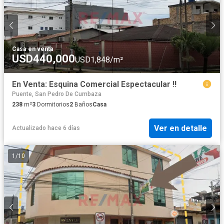
Casa
·
en venta
USD440,000
USD1,848/m²
En Venta: Esquina Comercial Espectacular !!
Puente, San Pedro De Cumbaza
238
m²
3
Dormitorios
2
Baños
Casa
Ver en detalle
Actualizado hace 6 días
1
/
10