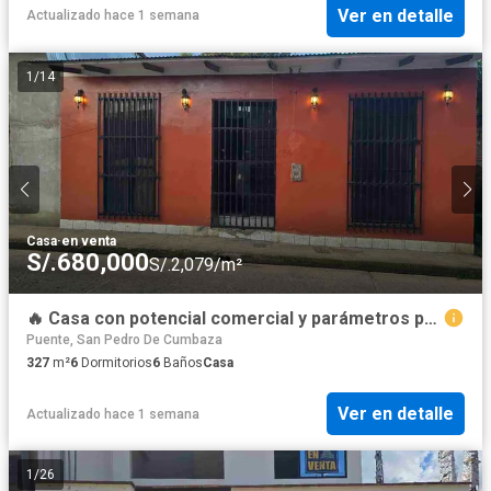
Ver en detalle
Actualizado hace 1 semana
1
/
14
Casa
·
en venta
S/.680,000
S/.2,079/m²
🔥 Casa con potencial comercial y parámetros para 5 pisos | Partido Alto – Tarapoto
Puente, San Pedro De Cumbaza
327
m²
6
Dormitorios
6
Baños
Casa
Ver en detalle
Actualizado hace 1 semana
1
/
26