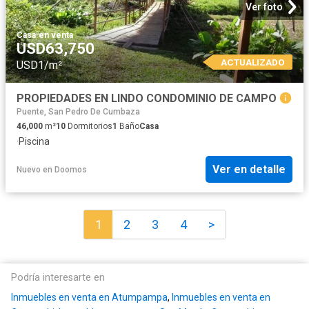
Ver foto
Casa
·
en venta
USD63,750
ACTUALIZADO
USD1/m²
PROPIEDADES EN LINDO CONDOMINIO DE CAMPO
Puente, San Pedro De Cumbaza
46,000
m²
10
Dormitorios
1
Baño
Casa
·
Piscina
Ver en detalle
Nuevo
en
Doomos
1
2
3
4
>
Podría interesarte en
Inmuebles en venta en Atumpampa
,
Inmuebles en venta en