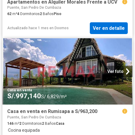
Apartamentos en Alquiler Morales Frente a UCV
Puente, San Pedro De Cumbaza
62
m²
4
Dormitorios
2
Baños
Piso
Ver en detalle
Actualizado hace 1 mes
en
Doomos
Ver foto
Casa
·
en venta
S/.997,140
S/.6,829/m²
Casa en venta en Rumisapa a S/963,200
Puente, San Pedro De Cumbaza
146
m²
2
Dormitorios
2
Baños
Casa
·
Cocina equipada