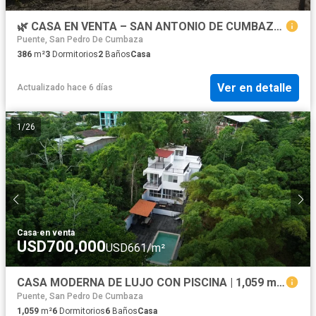
🌿 CASA EN VENTA – SAN ANTONIO DE CUMBAZA 🌿
Puente, San Pedro De Cumbaza
386
m²
3
Dormitorios
2
Baños
Casa
Ver en detalle
Actualizado hace 6 días
1
/
26
Casa
·
en venta
USD700,000
USD661/m²
CASA MODERNA DE LUJO CON PISCINA | 1,059 m² | 6 HABITACIONES | TARAPOTO
Puente, San Pedro De Cumbaza
1,059
m²
6
Dormitorios
6
Baños
Casa