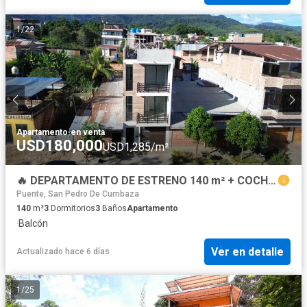
1
/
22
Apartamento
·
en venta
USD180,000
USD1,285/m²
🔥 DEPARTAMENTO DE ESTRENO 140 m² + COCHERA EN LAS LOMAS – 3 HAB | OPORTUNIDAD
Puente, San Pedro De Cumbaza
140
m²
3
Dormitorios
3
Baños
Apartamento
·
Balcón
Ver en detalle
Actualizado hace 6 días
1
/
25