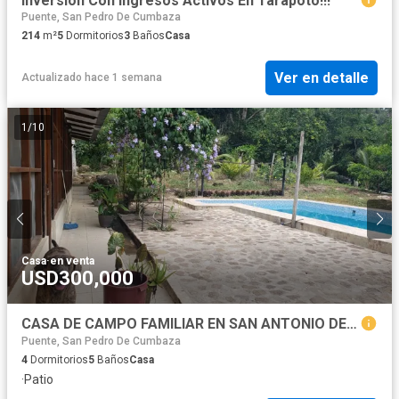
Inversión Con Ingresos Activos En Tarapoto!!!
Puente, San Pedro De Cumbaza
214
m²
5
Dormitorios
3
Baños
Casa
Ver en detalle
Actualizado hace 1 semana
1
/
10
Casa
·
en venta
USD300,000
CASA DE CAMPO FAMILIAR EN SAN ANTONIO DE CUMBAZA
Puente, San Pedro De Cumbaza
4
Dormitorios
5
Baños
Casa
·
Patio