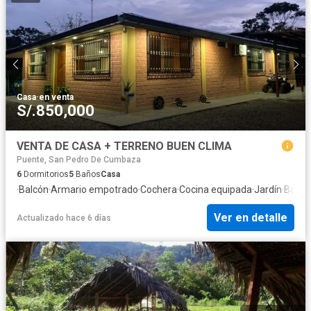
Casa
·
en venta
S/.850,000
VENTA DE CASA + TERRENO BUEN CLIMA
Puente, San Pedro De Cumbaza
6
Dormitorios
5
Baños
Casa
·
Balcón
·
Armario empotrado
·
Cochera
·
Cocina equipada
·
Jardín
·
Barba
Ver en detalle
Actualizado hace 6 días