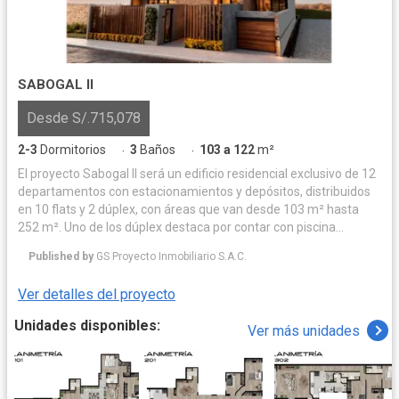
SABOGAL II
Desde S/.715,078
2-3
Dormitorios
3
Baños
103 a 122
m²
·
·
El proyecto Sabogal II será un edificio residencial exclusivo de 12
departamentos con estacionamientos y depósitos, distribuidos
en 10 flats y 2 dúplex, con áreas que van desde 103 m² hasta
252 m². Uno de los dúplex destaca por contar con piscina
privada, amplias terrazas y zona de parrilla, mientras que el
Published by
GS Proyecto Inmobiliario S.A.C.
segundo ofrece una amplia terraza con parrilla, ideal para el
disfrute familiar.
Ver detalles del proyecto
Unidades disponibles:
Ver más unidades