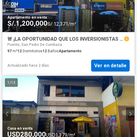
Apartamento
·
en venta
S/.1,200,000
S/.12,371/m²
🚨 ¡LA OPORTUNIDAD QUE LOS INVERSIONISTAS ESPERAN EN TARAPOTO! 🚨
Puente, San Pedro De Cumbaza
97
m²
12
Dormitorios
12
Baños
Apartamento
Ver en detalle
Actualizado hace 2 días
1
/
13
Casa
·
en venta
USD280,000
USD1,379/m²