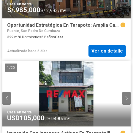
Casa
·
en venta
S/.985,000
S/.2,993/m²
Oportunidad Estratégica En Tarapoto: Amplia Casa En Esquina A 3 Cuadras De La Plaza De Armas
Puente, San Pedro De Cumbaza
329
m²
6
Dormitorios
5
Baños
Casa
Ver en detalle
Actualizado hace 6 días
1
/
20
Casa
·
en venta
USD105,000
USD490/m²