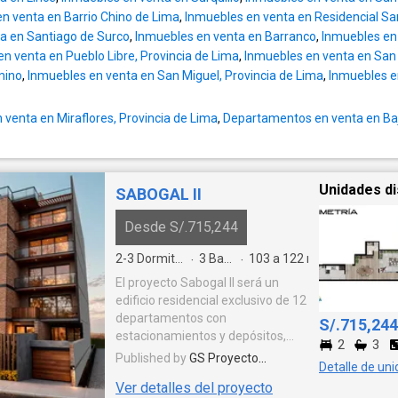
n venta en Barrio Chino de Lima
,
Inmuebles en venta en Residencial Sa
a en Santiago de Surco
,
Inmuebles en venta en Barranco
,
Inmuebles en
n venta en Pueblo Libre, Provincia de Lima
,
Inmuebles en venta en San 
mino
,
Inmuebles en venta en San Miguel, Provincia de Lima
,
Inmuebles en
venta en Miraflores, Provincia de Lima
,
Departamentos en venta en Ba
Unidades di
SABOGAL II
Desde S/.715,244
2-3
Dormitorios
3
Baños
103 a 122
m²
·
·
El proyecto Sabogal II será un
edificio residencial exclusivo de 12
departamentos con
S/.715,244
estacionamientos y depósitos,
2
3
distribuidos en 10 flats y 2 dúplex,
Published by
GS Proyecto
Detalle de un
con áreas que van desde 103 m²
Inmobiliario S.A.C.
Ver detalles del proyecto
hasta 252 m². Uno de los dúplex