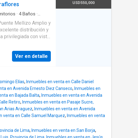
estacionamiento de 12.5
USD550,000
raflores
ento:
 Campana extractora 🪟
itorios
·
4
Baños
·
servicio
·
Cochera
·
 𝗔́𝗿𝗲𝗮𝘀
 Recepción 24 horas ✨
xcelente distribución y
 SUM (Salón de Usos
 privilegiada con vista
deovigilancia 24/7 🚨
Área social y privada
rque Kennedy, el
Ver en detalle
edor con excelente
 embajadas, boticas,
cina de gran tamaño
nte 2 cuartos de
Domingo Elías
,
Inmuebles en venta en Calle Daniel
lk-in closet y doble
nta en Avenida Ernesto Diez Canseco
,
Inmuebles en
enta en Bajada Balta
,
Inmuebles en venta en Avenida
o
alle Retiro
,
Inmuebles en venta en Pasaje Sucre,
n amplitud, privacidad y
ian Arias Araguez
,
Inmuebles en venta en Avenida
n venta en Calle Samuel Marquez
,
Inmuebles en venta
rovincia de Lima
,
Inmuebles en venta en San Borja
,
Luis, Provincia de Lima
,
Inmuebles en venta en Jesús