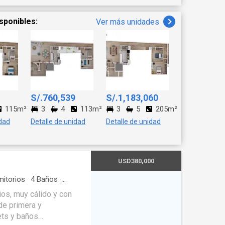
sponibles:
Ver más unidades
S/.760,539
S/.1,183,060
115m²
3
4
113m²
3
5
205m²
idad
Detalle de unidad
Detalle de unidad
USD380,000
itorios
·
4
Baños
·
·
Balcón
·
Barbacoa
·
os, muy cálido y con
·
Vigilante
·
Seguridad
·
de primera y
ets y baños