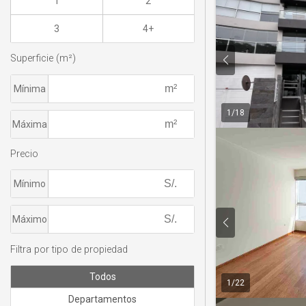
1
2
3
4+
Superficie (m²)
Mínima
1
/
18
Máxima
Precio
Mínimo
Máximo
Filtra por tipo de propiedad
Todos
1
/
22
Departamentos