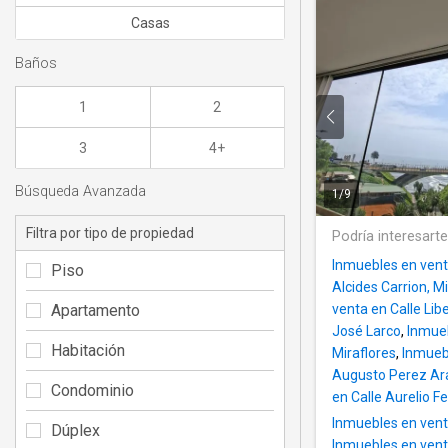
Casas
Baños
1
2
3
4+
Búsqueda Avanzada
1
/
9
Filtra por tipo de propiedad
Podría interesart
Inmuebles en vent
Piso
Alcides Carrion, M
Apartamento
venta en Calle Lib
José Larco
,
Inmueb
Habitación
Miraflores
,
Inmueb
Augusto Perez Ar
Condominio
en Calle Aurelio 
Inmuebles en venta
Dúplex
Inmuebles en vent