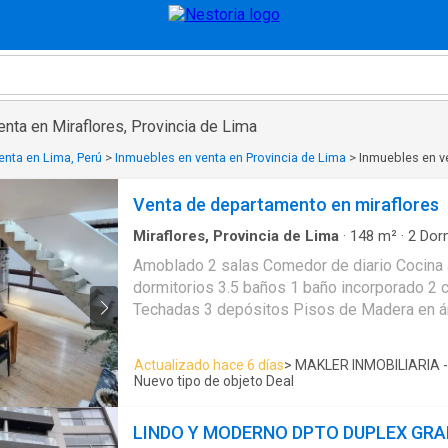
nta en Miraflores, Provincia de Lima
enta en Lima, Perú
>
Inmuebles en venta en Provincia de Lima
>
Inmuebles en ve
Venta de departamento en miraflores
Miraflores, Provincia de Lima
·
148
m²
·
2
Dorm
Apartamento
·
Ascensor
·
Cochera
·
Seguridad
Amoblado 2 salas Comedor de diario Cocina 
dormitorios 3.5 baños 1 baño incorporado 2 
Techadas 3 depósitos Pisos de Madera en á
Madera en área social 1 ascensor Ascensor 
Parrilla Exteriores Áreas comunes Piso 8 8 
Actualizado hace 6 días
> MAKLER INMOBILIARIA -
por piso 32 departamentos en total Guardian
Nuevo tipo de objeto Deal
mascotas Duplex 3 años de antigüedad Vista
LINDO Y MODERNO DPTO DUPLEX GR