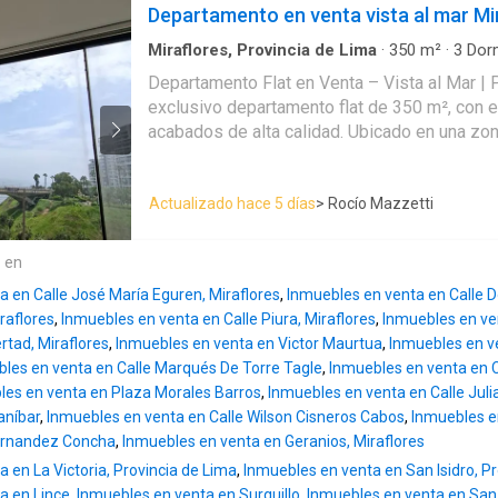
natural 🛏️🚿 Cuarto y baño de servicio 🚗 1 
Departamento en venta vista al mar Mi
m² (ubicado en semisótano) 📍 Dpto en Piso 12 💵 Mantenimi
S/ 400 🎁 𝗜𝗻𝗰𝗹𝘂𝘆𝗲: ♨️ Terma eléctrica 🌬️
Miraflores, Provincia de Lima
·
350
m²
·
3
Dorm
Apartamento
·
Armario empotrado
·
Cuarto de 
Rollers en todas las ventanas ☎️ 2 Intercomunicadores 
Departamento Flat en Venta – Vista al Mar | Puente Mellizo Amplio y
Seguridad
·
Vista panorámica
𝗰𝗼𝗺𝘂𝗻𝗲𝘀: 🛗 Edificio 3 ascensores 👨‍💼
exclusivo departamento flat de 350 m², con e
Elegante lobby 🍖 Zona de parrillas 🎉 Sala
acabados de alta calidad. Ubicado en una zona
Múltiples) 💪 Gimnasio 🐶 Pet Friendly 📹 Vi
directa al mar y al Puente Mellizo. Características principales: 2
Sistema de alarma contra incendios ✨Ubicado en calle Bolognesi a
ascensores directos: principal y de servicio 
media cuadra de de la Av. Pardo, cerca al Pa
Actualizado hace 5 días
> Rocío Mazzetti
con pisos de porcelanato Amplia sala y com
Malecón de Miraflores, Bajada Balta, bancos,
iluminación natural Sala de estar familiar Co
restaurantes, cafés y edificios de oficinas.
(doble), con despensa Lavandería independie
e en
servicio + baño de servicio Área privada: 3 dormitorios, todos con
a en Calle José María Eguren, Miraflores
,
Inmuebles en venta en Calle 
baño incorporado Dormitorio principal con wa
iraflores
,
Inmuebles en venta en Calle Piura, Miraflores
,
Inmuebles en ve
baño Adicionales: 2 cocheras paralelas (ubicadas en primer piso)
ertad, Miraflores
,
Inmuebles en venta en Victor Maurtua
,
Inmuebles en v
Depósito amplio Vigilancia permanente 24/7 Destacado: Diseñ
les en venta en Calle Marqués De Torre Tagle
,
Inmuebles en venta en C
cómodo y funcional, ideal para quienes busca
les en venta en Plaza Morales Barros
,
Inmuebles en venta en Calle Jul
una espectacular vista al mar
aníbar
,
Inmuebles en venta en Calle Wilson Cisneros Cabos
,
Inmuebles e
Fernandez Concha
,
Inmuebles en venta en Geranios, Miraflores
 en La Victoria, Provincia de Lima
,
Inmuebles en venta en San Isidro, P
a en Lince
,
Inmuebles en venta en Surquillo
,
Inmuebles en venta en San 