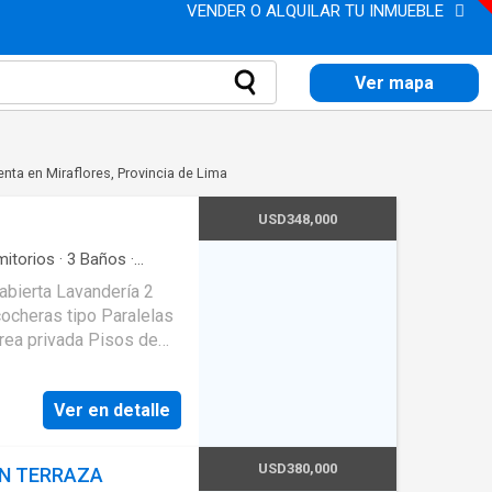
VENDER O ALQUILAR TU INMUEBLE
Ver mapa
nta en Miraflores, Provincia de Lima
USD348,000
itorios
·
3
Baños
·
·
Terraza
·
Wifi
abierta Lavandería 2
cocheras tipo Paralelas
rea privada Pisos de
Terraza de 18.00 m2
pisos 4 departamentos
Ver en detalle
ía Se permiten
 Interior Impecable
USD380,000
AN TERRAZA