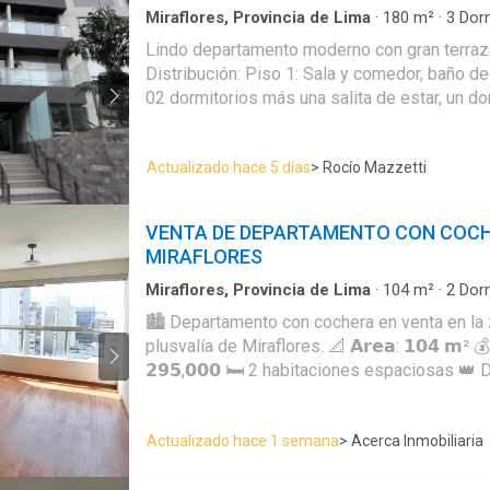
Miraflores, Provincia de Lima
·
180
m²
·
3
Dorm
Apartamento
·
Armario empotrado
·
Cochera
·
Lindo departamento moderno con gran terraz
Terraza
·
Vigilante
·
Barbacoa
·
Caseta de vigilan
Distribución: Piso 1: Sala y comedor, baño de 
Seguridad
02 dormitorios más una salita de estar, un do
baño incorporado y walk in closet otro dormit
Dormitorio principal con baño, walk in closet
Actualizado hace 5 días
> Rocío Mazzetti
la terraza con zona de parrilla. Cuarto, baño d
zona de tendal 3 Estacionamientos (una de l
para 02 autos en forma lineal, entonces podr
VENTA DE DEPARTAMENTO CON COCH
estacionamientos) 1 depósito Mantenimiento 
MIRAFLORES
24/7 Estacionamientos para visitas
Miraflores, Provincia de Lima
·
104
m²
·
2
Dorm
Apartamento
·
Acceso para personas con disc
🏙️ Departamento con cochera en venta en la
Armario empotrado
·
Ascensor
·
Barbacoa
·
Bod
plusvalía de Miraflores. 📐 𝗔𝗿𝗲𝗮: 𝟭𝟬𝟰 𝗺² 💰 𝗣𝗿𝗲𝗰𝗶𝗼: 𝗨𝗦$
·
Tanque de agua
·
Cocina equipada
·
Cuarto de 
natural
·
Gimnasio
·
Jacuzzi
·
Jardín
·
Patio
·
Pisc
𝟮𝟵𝟱,𝟬𝟬𝟬 🛏️ 2 habitaciones espaciosas 👑 
·
Terraza
·
Vista panorámica
walking closet y baño privado con tina 🚪 Do
clóset empotrado 🚿 3 baños. Las duchas co
Actualizado hace 1 semana
> Acerca Inmobiliaria
comedor amplia e iluminada 🍽️ Cocina amob
Armario para almacenamiento 🧺 Lavandería indep