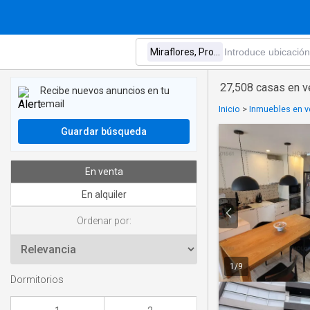
27,508 casas en ve
Recibe nuevos anuncios en tu
email
Inicio
>
Inmuebles en v
Guardar búsqueda
En venta
En alquiler
Ordenar por:
1
/
9
Dormitorios