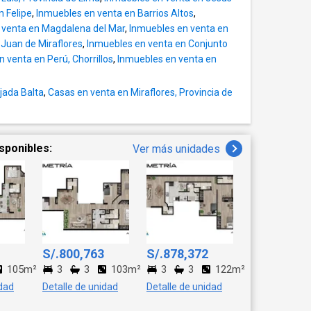
n Felipe
,
Inmuebles en venta en Barrios Altos
,
 venta en Magdalena del Mar
,
Inmuebles en venta en
Juan de Miraflores
,
Inmuebles en venta en Conjunto
 venta en Perú, Chorrillos
,
Inmuebles en venta en
jada Balta
,
Casas en venta en Miraflores, Provincia de
sponibles:
Ver más unidades
S/.800,763
S/.878,372
105m²
3
3
103m²
3
3
122m²
idad
Detalle de unidad
Detalle de unidad