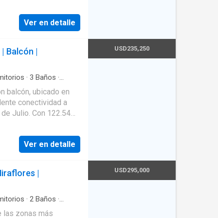
y otra abierta, equipada
Ver en detalle
uy
USD235,250
| Balcón |
itorios
·
3
Baños
·
n balcón, ubicado en
lente conectividad a
. Con 122.54
iso destaca por su
xteriores, ideales para
Ver en detalle
dad de vida.
 y campana • 2
USD295,000
raflores |
corporado) • 2 baños
ía • Cuarto y baño de
itorios
·
2
Baños
·
partamentos por nivel,
e las zonas más