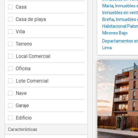
María
,
Inmuebles e
Casa
Inmuebles en vent
Casa de playa
Breña
,
Inmuebles e
Habitacional Palo
Villa
Mirones Bajo
Departamentos en 
Terreno
Lima
Local Comercial
Oficina
Lote Comercial
Nave
Garaje
Edificio
Características