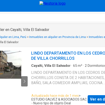
er en Cayalti, Villa El Salvador
quiler en Lima, Perú
>
Inmuebles en alquiler en Provincia de Lima
>
Inmuebles en
illa El Salvador
LINDO DEPARTAMENTO EN LOS CEDR
DE VILLA CHORRILLOS
Cayalti, Villa El Salvador
·
65
m²
·
2
Dormitorio
Baño
·
Apartamento
LINDO DEPARTAMENTO EN LOS CEDROS DE
CHORRILLOS CONSTA DE 2 HABITACIONES,
BAÑO, SALA COMEDOR AMPLIAS, COCINA
LAVANDERIA, ESTA UBICADO EN EL 3ER PIS
UN EDIFICIO DE 4 FAMILIAS, AL COSTADO 
Actualizado hace más de 1 mes
>
MINIMARKET MASS DE LA AVENIDA SAN
Ver en d
ESTUDIO GALVEZ & ASOCIADOS SAC
LORENZO, CERCA AL COLEGIO TRILCE, UPC,
- Nuevo tipo de objeto Deal