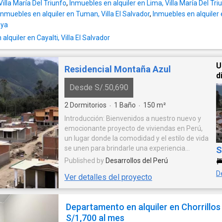
Villa María Del Triunfo
,
Inmuebles en alquiler en Lima, Villa María Del Tri
Ubicado en. *2do piso*. *Alquiler mensual: S/
Inmuebles en alquiler en Tuman, Villa El Salvador
,
Inmuebles en alquiler
*Mantenimiento: S/ 250*. *Disponibilidad
aya
inmediata*. *Contrato mínimo: 1 año*. *Condi
lquiler en Cayalti, Villa El Salvador
*. 2 meses de garantía + 1 mes
adelantado.*Requisitos: *. Sustento de ingre
buenas referencias de alquileres anteriores 
U
Residencial Montaña Azul
excelente calificación en centrales de riesgo.
d
Máximo 3 personas*.*Luz, arbitrios y manten
Desde S/.50,690
se p
2
Dormitorios
1
Baño
150
m²
·
·
Introducción: Bienvenidos a nuestro nuevo y
emocionante proyecto de viviendas en Perú,
un lugar donde la comodidad y el estilo de vida
se unen para brindarle una experiencia
S
residencial excepcional. Diseñado por un
Published by
Desarrollos del Perú
desarrollador líder en la industria, este
D
Ver detalles del proyecto
proyecto ofrece una combinación perfecta de
arquitectura moderna, comodidades de
primer nivel y ubicación estratégica en el
Departamento en alquiler en Chorrillos
hermoso país peruano. Ubicación: Este
S/1,700 al mes
proyecto se encuentra estratégicamente