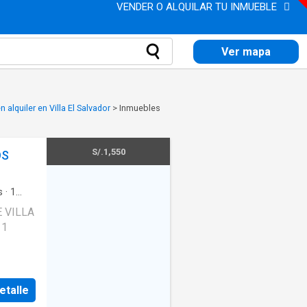
VENDER O ALQUILAR TU INMUEBLE
Ver mapa
 alquiler en Villa El Salvador
>
Inmuebles
S/.1,550
OS
s
·
1
 VILLA
 1
O, DE
DEL
etalle