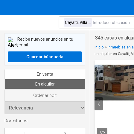
345 casas en alquil
Recibe nuevos anuncios en tu
email
Inicio
>
Inmuebles en al
en alquiler en Cayalti, V
Guardar búsqueda
En venta
En alquiler
Ordenar por:
Dormitorios
1
/
5