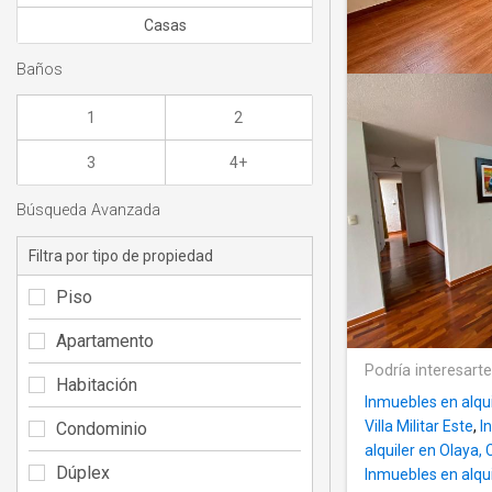
Casas
Baños
1
2
3
4+
Búsqueda Avanzada
Filtra por tipo de propiedad
Piso
Apartamento
Podría interesart
Habitación
Inmuebles en alqu
Villa Militar Este
,
I
Condominio
alquiler en Olaya, 
Dúplex
Inmuebles en alqui