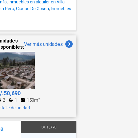
unfo
,
Inmuebles en alquiler en Villa
 2,300*.
 en Peru, Ciudad De Gosen
,
Inmuebles
ciones:
sos,
y
nidades
Ver más unidades
isponibles:
imiento
/.50,690
2
1
150m²
etalle de unidad
S/.1,770
 a