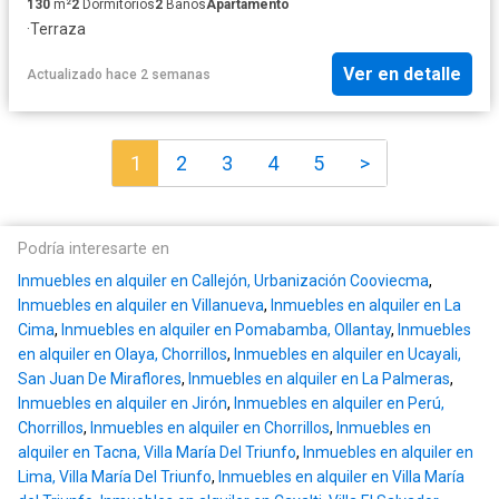
130
m²
2
Dormitorios
2
Baños
Apartamento
·
Terraza
Ver en detalle
Actualizado hace 2 semanas
1
2
3
4
5
>
Podría interesarte en
Inmuebles en alquiler en Callejón, Urbanización Cooviecma
,
Inmuebles en alquiler en Villanueva
,
Inmuebles en alquiler en La
Cima
,
Inmuebles en alquiler en Pomabamba, Ollantay
,
Inmuebles
en alquiler en Olaya, Chorrillos
,
Inmuebles en alquiler en Ucayali,
San Juan De Miraflores
,
Inmuebles en alquiler en La Palmeras
,
Inmuebles en alquiler en Jirón
,
Inmuebles en alquiler en Perú,
Chorrillos
,
Inmuebles en alquiler en Chorrillos
,
Inmuebles en
alquiler en Tacna, Villa María Del Triunfo
,
Inmuebles en alquiler en
Lima, Villa María Del Triunfo
,
Inmuebles en alquiler en Villa María