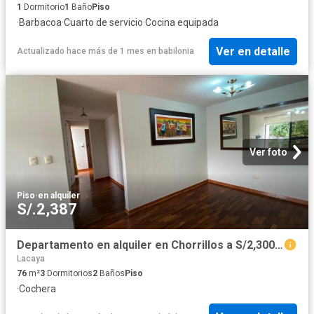
1
Dormitorio
1
Baño
Piso
·
Barbacoa
·
Cuarto de servicio
·
Cocina equipada
Ver en detalle
Actualizado hace más de 1 mes
en
babilonia
Ver foto
Piso
·
en alquiler
S/.2,387
Departamento en alquiler en Chorrillos a S/2,300 al mes
Lacaya
76
m²
3
Dormitorios
2
Baños
Piso
·
Cochera