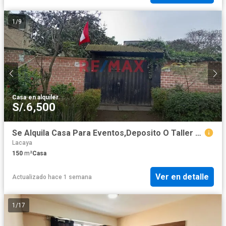
1
/
9
Casa
·
en alquiler
S/.6,500
Se Alquila Casa Para Eventos,Deposito O Taller En Villa Maria Del Triunfo
Lacaya
150
m²
Casa
Ver en detalle
Actualizado hace 1 semana
1
/
17