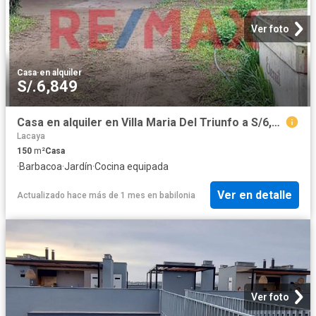
Ver foto
Casa
·
en alquiler
S/.6,849
Casa en alquiler en Villa Maria Del Triunfo a S/6,500 al mes
Lacaya
150
m²
Casa
·
Barbacoa
·
Jardín
·
Cocina equipada
Ver en detalle
Actualizado hace más de 1 mes
en
babilonia
Ver foto