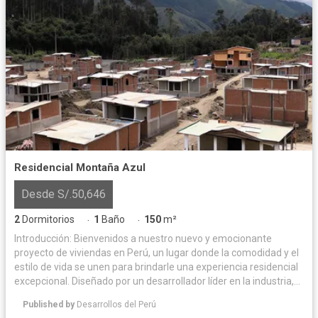
Residencial Montaña Azul
Desde S/.50,646
2
Dormitorios
1
Baño
150
m²
·
·
Introducción: Bienvenidos a nuestro nuevo y emocionante
proyecto de viviendas en Perú, un lugar donde la comodidad y el
estilo de vida se unen para brindarle una experiencia residencial
excepcional. Diseñado por un desarrollador líder en la industria,
este proyecto ofrece una combinación perfecta de arquitectura
Published by
Desarrollos del Perú
moderna, comodidades de primer nivel y ubicación estratégica