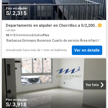
Piso
·
en alquiler
S/.2,315
Departamento en alquiler en Chorrillos a S/2,200 al mes
Lacaya
56
m²
2
Dormitorios
2
Baños
Piso
·
Barbacoa
·
Gimnasio
·
Ascensor
·
Cuarto de servicio
·
Área infantil
·
Cocin
Ver en detalle
Actualizado hace más de 1 mes
en
babilonia
Ver foto
Piso
·
en alquiler
S/.3,918