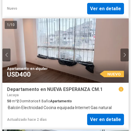
Ver en detalle
Nuevo
1
/
10
Apartamento
·
en alquiler
USD400
NUEVO
Departamento en NUEVA ESPERANZA CM.1
Lacaya
50
m²
2
Dormitorios
1
Baño
Apartamento
·
Balcón
·
Electricidad
·
Cocina equipada
·
Internet
·
Gas natural
Ver en detalle
Actualizado hace 2 días