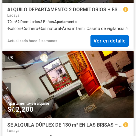
ALQUILO DEPARTAMENTO 2 DORMITORIOS + ESTUDIO al lado Mall GUARDIA CIVIL
Lacaya
70
m²
2
Dormitorios
2
Baños
Apartamento
·
Balcón
·
Cochera
·
Gas natural
·
Área infantil
·
Caseta de vigilancia
·
Asce
Ver en detalle
Actualizado hace 2 semanas
1
/
5
Apartamento
·
en alquiler
S/.2,200
SE ALQUILA DÚPLEX DE 130 m² EN LAS BRISAS – CHORRILLOS
Lacaya