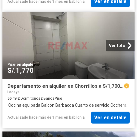
Ver en detalle
Actualizado hace más de 1 mes
en
babilonia
Ver foto
Piso
·
en alquiler
S/.1,770
Departamento en alquiler en Chorrillos a S/1,700 al mes
Lacaya
55
m²
2
Dormitorios
2
Baños
Piso
·
Cocina equipada
·
Balcón
·
Barbacoa
·
Cuarto de servicio
·
Cochera
Ver en detalle
Actualizado hace más de 1 mes
en
babilonia