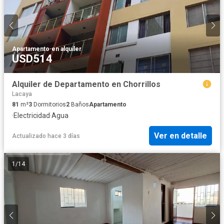
Apartamento
·
en alquiler
USD514
Alquiler de Departamento en Chorrillos
Lacaya
81
m²
3
Dormitorios
2
Baños
Apartamento
·
Electricidad
·
Agua
Ver en detalle
Actualizado hace 3 días
1
/
14