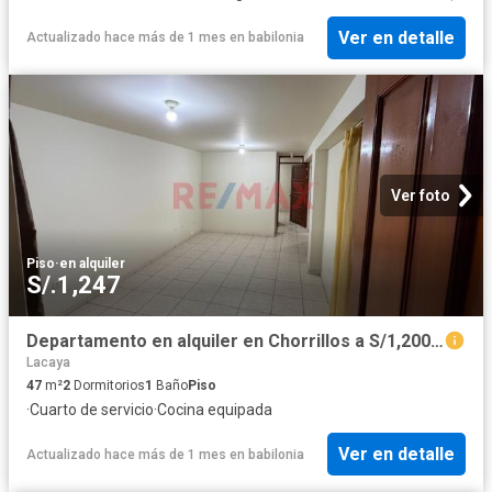
Ver en detalle
Actualizado hace más de 1 mes
en
babilonia
Ver foto
Piso
·
en alquiler
S/.1,247
Departamento en alquiler en Chorrillos a S/1,200 al mes
Lacaya
47
m²
2
Dormitorios
1
Baño
Piso
·
Cuarto de servicio
·
Cocina equipada
Ver en detalle
Actualizado hace más de 1 mes
en
babilonia