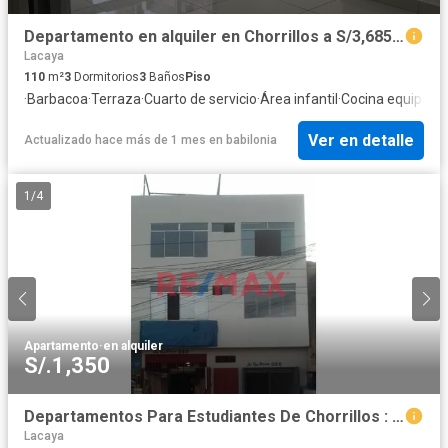
Departamento en alquiler en Chorrillos a S/3,685 al mes
Lacaya
110
m²
3
Dormitorios
3
Baños
Piso
·
Barbacoa
·
Terraza
·
Cuarto de servicio
·
Área infantil
·
Cocina equipada
Ver en detalle
Actualizado hace más de 1 mes
en
babilonia
1
/
4
Apartamento
·
en alquiler
S/.1,350
Departamentos Para Estudiantes De Chorrillos : Upc , Cientifica Del Sur , San Juan Bautista
Lacaya