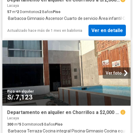
Lacaya
57
m²
2
Dormitorios
2
Baños
Piso
·
Barbacoa
·
Gimnasio
·
Ascensor
·
Cuarto de servicio
·
Área infantil
·
Cocin
Ver en detalle
Actualizado hace más de 1 mes
en
babilonia
Ver foto
Piso
·
en alquiler
S/.7,123
Departamento en alquiler en Chorrillos a $2,000 al mes
Lacaya
300
m²
5
Dormitorios
5
Baños
Piso
·
Barbacoa
·
Terraza
·
Cocina integral
·
Piscina
·
Gimnasio
·
Cocina equipa