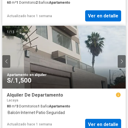
60
m²
1
Dormitorio
2
Baños
Apartamento
Ver en detalle
Actualizado hace 1 semana
1
/
13
Apartamento
·
en alquiler
S/.1,500
Alquiler De Departamento
Lacaya
80
m²
3
Dormitorios
1
Baño
Apartamento
·
Balcón
·
Internet
·
Patio
·
Seguridad
Ver en detalle
Actualizado hace 1 semana