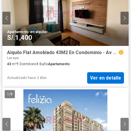
Apartamento
·
en alquiler
S/.1,400
Alquilo Flat Amoblado 43M2 En Condominio - Av Guardia Civil Sur - Chorrillos
Lacaya
43
m²
1
Dormitorio
1
Baño
Apartamento
Ver en detalle
Actualizado hace 2 días
1
/
8