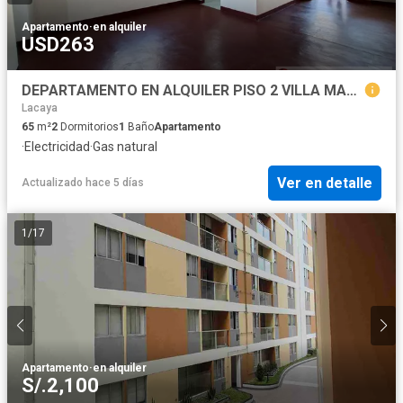
Apartamento
·
en alquiler
USD263
DEPARTAMENTO EN ALQUILER PISO 2 VILLA MARIA DEL TRIUNFO
Lacaya
65
m²
2
Dormitorios
1
Baño
Apartamento
·
Electricidad
·
Gas natural
Ver en detalle
Actualizado hace 5 días
1
/
17
Apartamento
·
en alquiler
S/.2,100