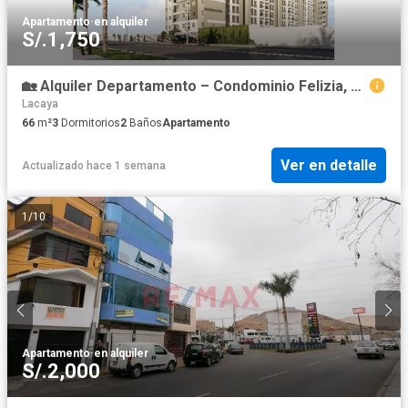
Apartamento
·
en alquiler
S/.1,750
🏡 Alquiler Departamento – Condominio Felizia, Chorrillos
Lacaya
66
m²
3
Dormitorios
2
Baños
Apartamento
Ver en detalle
Actualizado hace 1 semana
1
/
10
Apartamento
·
en alquiler
S/.2,000