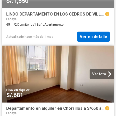
S/.1,550
LINDO DEPARTAMENTO EN LOS CEDROS DE VILLA CHORRILLOS
Lacaya
65
m²
2
Dormitorios
1
Baño
Apartamento
Ver en detalle
Actualizado hace más de 1 mes
Ver foto
Piso
·
en alquiler
S/.681
Departamento en alquiler en Chorrillos a S/650 al mes
Lacaya