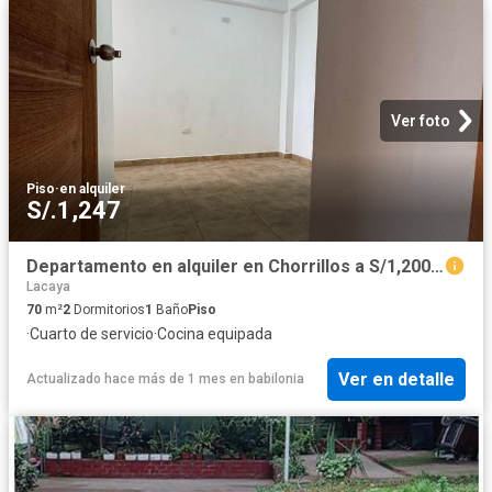
Ver foto
Piso
·
en alquiler
S/.1,247
Departamento en alquiler en Chorrillos a S/1,200 al mes
Lacaya
70
m²
2
Dormitorios
1
Baño
Piso
·
Cuarto de servicio
·
Cocina equipada
Ver en detalle
Actualizado hace más de 1 mes
en
babilonia