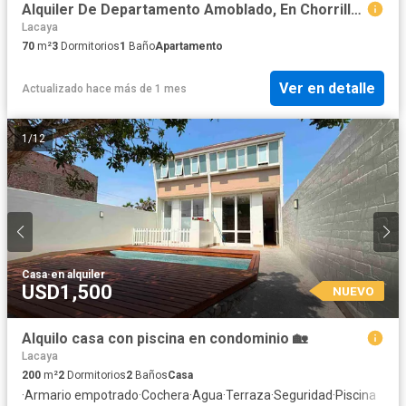
Alquiler De Departamento Amoblado, En Chorrillos.
Lacaya
70
m²
3
Dormitorios
1
Baño
Apartamento
Ver en detalle
Actualizado hace más de 1 mes
1
/
12
Casa
·
en alquiler
USD1,500
NUEVO
Alquilo casa con piscina en condominio 🏡
Lacaya
200
m²
2
Dormitorios
2
Baños
Casa
·
Armario empotrado
·
Cochera
·
Agua
·
Terraza
·
Seguridad
·
Piscina