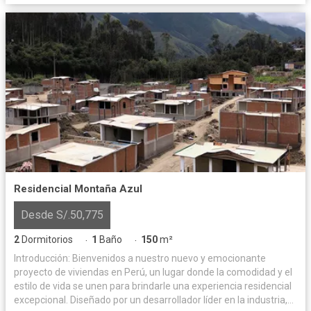
Residencial Montaña Azul
Desde S/.50,775
2
Dormitorios
1
Baño
150
m²
·
·
Introducción: Bienvenidos a nuestro nuevo y emocionante
proyecto de viviendas en Perú, un lugar donde la comodidad y el
estilo de vida se unen para brindarle una experiencia residencial
excepcional. Diseñado por un desarrollador líder en la industria,