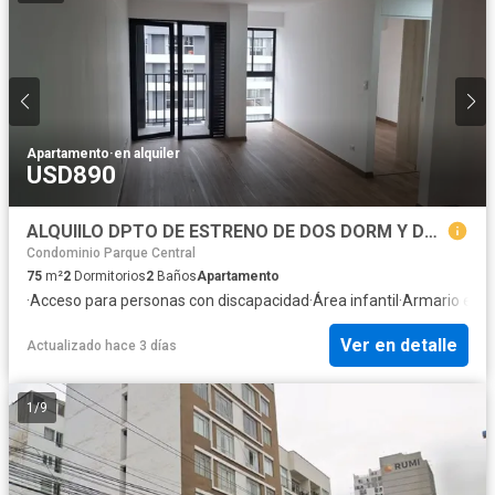
Apartamento
·
en alquiler
USD890
ALQUIILO DPTO DE ESTRENO DE DOS DORM Y DOS BAÑOS EN JESUS MARIA $ 890
Condominio Parque Central
75
m²
2
Dormitorios
2
Baños
Apartamento
·
Acceso para personas con discapacidad
·
Área infantil
·
Armario emp
Ver en detalle
Actualizado hace 3 días
1
/
9