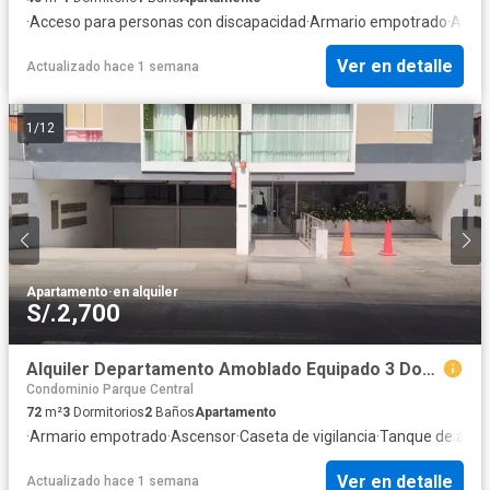
·
Acceso para personas con discapacidad
·
Armario empotrado
·
Asce
Ver en detalle
Actualizado hace 1 semana
1
/
12
Apartamento
·
en alquiler
S/.2,700
Alquiler Departamento Amoblado Equipado 3 Dormitorios San Miguel
Condominio Parque Central
72
m²
3
Dormitorios
2
Baños
Apartamento
·
Armario empotrado
·
Ascensor
·
Caseta de vigilancia
·
Tanque de agu
Ver en detalle
Actualizado hace 1 semana