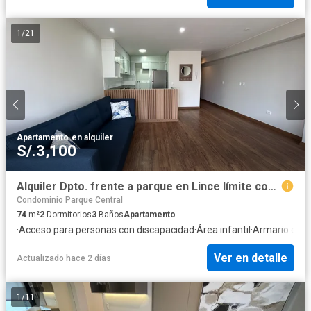
1
/
21
Apartamento
·
en alquiler
S/.3,100
Alquiler Dpto. frente a parque en Lince límite con San Isidro!!
Condominio Parque Central
74
m²
2
Dormitorios
3
Baños
Apartamento
·
Acceso para personas con discapacidad
·
Área infantil
·
Armario emp
Ver en detalle
Actualizado hace 2 días
1
/
11