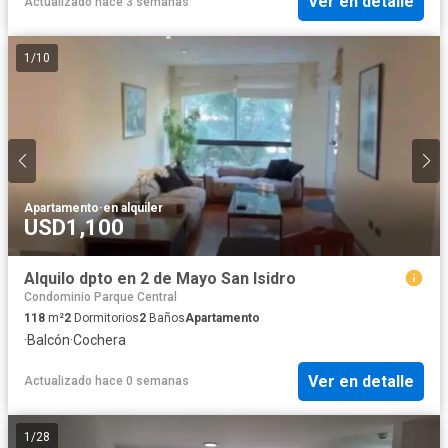
Ver en detalle
Actualizado hace 3 semanas
1
/
10
Apartamento
·
en alquiler
USD1,100
Alquilo dpto en 2 de Mayo San Isidro
Condominio Parque Central
118
m²
2
Dormitorios
2
Baños
Apartamento
·
Balcón
·
Cochera
Ver en detalle
Actualizado hace 0 semanas
1
/
28