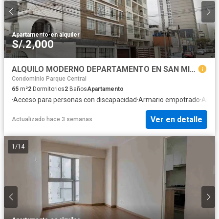
Apartamento
·
en alquiler
S/.2,000
ALQUILO MODERNO DEPARTAMENTO EN SAN MIGUEL AV. DE LOS PATRIOTAS
Condominio Parque Central
65
m²
2
Dormitorios
2
Baños
Apartamento
·
Acceso para personas con discapacidad
·
Armario empotrado
·
Asce
Ver en detalle
Actualizado hace 3 semanas
1
/
14