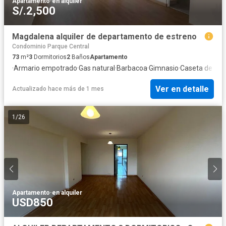
Apartamento
·
en alquiler
S/.2,500
Magdalena alquiler de departamento de estreno
Condominio Parque Central
73
m²
3
Dormitorios
2
Baños
Apartamento
·
Armario empotrado
·
Gas natural
·
Barbacoa
·
Gimnasio
·
Caseta de vigi
Ver en detalle
Actualizado hace más de 1 mes
1
/
26
Apartamento
·
en alquiler
USD850