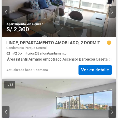
Apartamento
·
en alquiler
S/.2,300
LINCE, DEPARTAMENTO AMOBLADO, 2 DORMITORIOS, a 4 MIN. DEL HOSPITAL REBAGLIATI
Condominio Parque Central
62
m²
2
Dormitorios
2
Baños
Apartamento
·
Área infantil
·
Armario empotrado
·
Ascensor
·
Barbacoa
·
Caseta de vig
Ver en detalle
Actualizado hace 1 semana
1
/
13