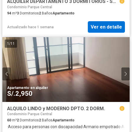
ALQUILER DEPARTAMENTO 3 DORMITORIOS - SAN ISIDRO
Condominio Parque Central
94
m²
3
Dormitorios
2
Baños
Apartamento
Ver en detalle
Actualizado hace 1 semana
1
/
11
Apartamento
·
en alquiler
S/.2,950
ALQUILO LINDO y MODERNO DPTO. 2 DORM.
Condominio Parque Central
60
m²
2
Dormitorios
2
Baños
Apartamento
·
Acceso para personas con discapacidad
·
Armario empotrado
·
Asce