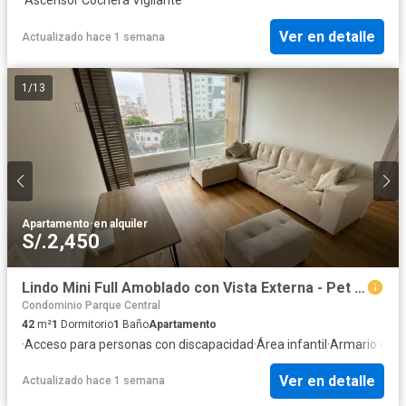
Ver en detalle
Actualizado hace 1 semana
1
/
13
Apartamento
·
en alquiler
S/.2,450
Lindo Mini Full Amoblado con Vista Externa - Pet Friendly - Full Áreas Comunes
Condominio Parque Central
42
m²
1
Dormitorio
1
Baño
Apartamento
·
Acceso para personas con discapacidad
·
Área infantil
·
Armario emp
Ver en detalle
Actualizado hace 1 semana