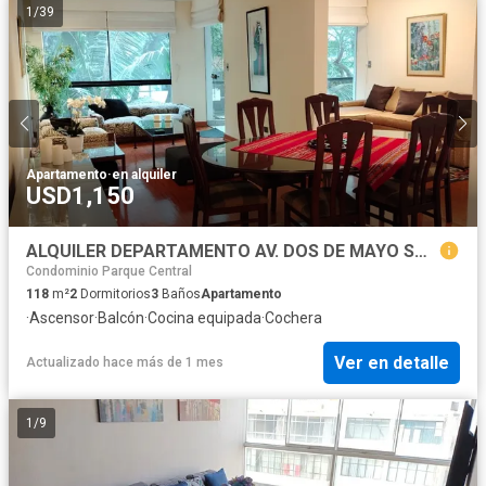
1
/
39
Apartamento
·
en alquiler
USD1,150
ALQUILER DEPARTAMENTO AV. DOS DE MAYO SAN ISIDRO
Condominio Parque Central
118
m²
2
Dormitorios
3
Baños
Apartamento
·
Ascensor
·
Balcón
·
Cocina equipada
·
Cochera
Ver en detalle
Actualizado hace más de 1 mes
1
/
9