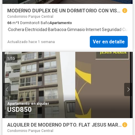
MODERNO DUPLEX DE UN DORMITORIO CON VISTA A PARQUE EN ALQUILER
Condominio Parque Central
66
m²
1
Dormitorio
1
Baño
Apartamento
·
Cochera
·
Electricidad
·
Barbacoa
·
Gimnasio
·
Internet
·
Seguridad
·
Cuarto
Ver en detalle
Actualizado hace 1 semana
1
/
15
Apartamento
·
en alquiler
USD850
ALQUILER DE MODERNO DPTO. FLAT JESUS MARIA - LIMA.
Condominio Parque Central