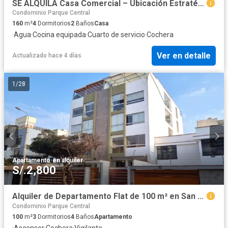
SE ALQUILA Casa Comercial – Ubicación Estratégica en Jesús María
Condominio Parque Central
160
m²
4
Dormitorios
2
Baños
Casa
·
Agua
·
Cocina equipada
·
Cuarto de servicio
·
Cochera
Ver en detalle
Actualizado hace 4 días
1
/
28
Apartamento
·
en alquiler
S/.2,800
Alquiler de Departamento Flat de 100 m² en San Borja | 3 Dormitorios | Cochera | Depósito | Vista Exterior
Condominio Parque Central
100
m²
3
Dormitorios
4
Baños
Apartamento
·
Ascensor
·
Cochera
·
Vigilante