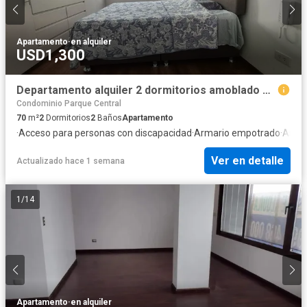
Apartamento
·
en alquiler
USD1,300
Departamento alquiler 2 dormitorios amoblado San Isidro
Condominio Parque Central
70
m²
2
Dormitorios
2
Baños
Apartamento
·
Acceso para personas con discapacidad
·
Armario empotrado
·
Asce
Ver en detalle
Actualizado hace 1 semana
1
/
14
Apartamento
·
en alquiler