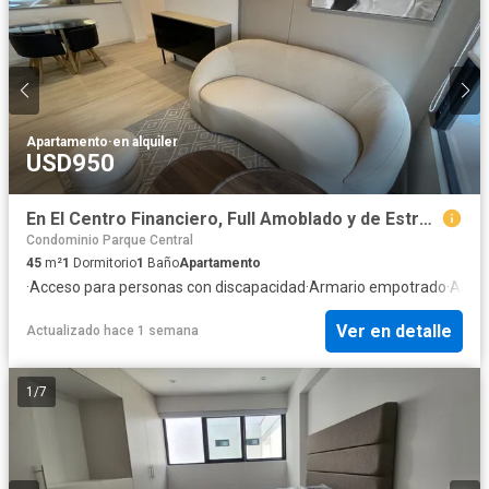
Apartamento
·
en alquiler
USD950
En El Centro Financiero, Full Amoblado y de Estreno!
Condominio Parque Central
45
m²
1
Dormitorio
1
Baño
Apartamento
·
Acceso para personas con discapacidad
·
Armario empotrado
·
Asce
Ver en detalle
Actualizado hace 1 semana
1
/
7