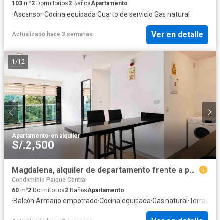
103
m²
2
Dormitorios
2
Baños
Apartamento
·
Ascensor
·
Cocina equipada
·
Cuarto de servicio
·
Gas natural
Ver en detalle
Actualizado hace 3 semanas
1
/
12
Apartamento
·
en alquiler
S/.2,500
Magdalena, alquiler de departamento frente a parque
Condominio Parque Central
60
m²
2
Dormitorios
2
Baños
Apartamento
·
Balcón
·
Armario empotrado
·
Cocina equipada
·
Gas natural
·
Terraza
·
B