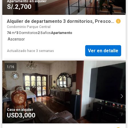
Apartamento
·
en alquiler
S/.2,700
Alquiler de departamento 3 dormitorios, Prescott, Lince limite San Isidro
Condominio Parque Central
74
m²
3
Dormitorios
2
Baños
Apartamento
·
Ascensor
Ver en detalle
Actualizado hace 3 semanas
1
/
16
Casa
·
en alquiler
USD3,000