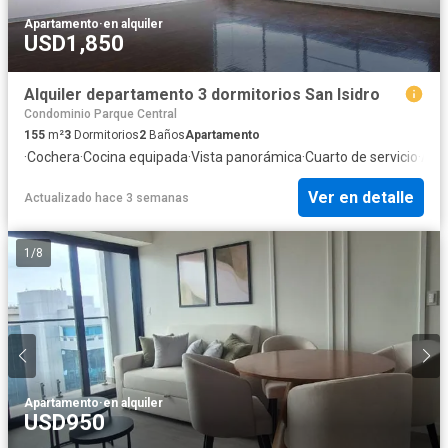
Apartamento
·
en alquiler
USD1,850
Alquiler departamento 3 dormitorios San Isidro
Condominio Parque Central
155
m²
3
Dormitorios
2
Baños
Apartamento
·
Cochera
·
Cocina equipada
·
Vista panorámica
·
Cuarto de servicio
·
Asc
Ver en detalle
Actualizado hace 3 semanas
1
/
8
Apartamento
·
en alquiler
USD950