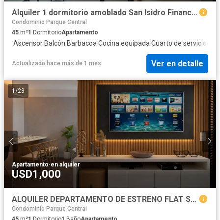
Alquiler 1 dormitorio amoblado San Isidro Financiero
Condominio Parque Central
45
m²
1
Dormitorio
Apartamento
·
Ascensor
·
Balcón
·
Barbacoa
·
Cocina equipada
·
Cuarto de servicio
·
Gim
Ver en detalle
Actualizado hace más de 1 mes
1
/
23
Apartamento
·
en alquiler
USD1,000
ALQUILER DEPARTAMENTO DE ESTRENO FLAT SAN ISIDRO
Condominio Parque Central
45
m²
1
Dormitorio
1
Baño
Apartamento