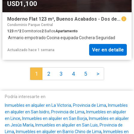
USD1,100
Moderno Flat 123 m², Buenos Acabados - Dos de Mayo, por Vivanda - San Isidro
Condominio Parque Central
123
m²
2
Dormitorios
2
Baños
Apartamento
·
Armario empotrado
·
Cocina equipada
·
Cochera
·
Seguridad
Ver en detalle
Actualizado hace 1 semana
1
2
3
4
5
>
Podría interesarte en
Inmuebles en alquiler en La Victoria, Provincia de Lima
,
Inmuebles
en alquiler en San Isidro, Provincia de Lima
,
Inmuebles en alquiler
en Lince
,
Inmuebles en alquiler en San Borja
,
Inmuebles en alquiler
en Jesús María
,
Inmuebles en alquiler en San Luis, Provincia de
Lima
,
Inmuebles en alquiler en Barrio Chino de Lima
,
Inmuebles en