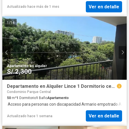
Ver en detalle
Actualizado hace más de 1 mes
1
/
14
Apartamento
·
en alquiler
S/.2,300
Departamento en Alquiler Lince 1 Dormitorio cerca a San Isidro
Condominio Parque Central
50
m²
1
Dormitorio
1
Baño
Apartamento
·
Acceso para personas con discapacidad
·
Armario empotrado
·
Asce
Ver en detalle
Actualizado hace 1 semana