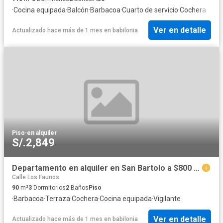
·
Cocina equipada
·
Balcón
·
Barbacoa
·
Cuarto de servicio
·
Cochera
Ver en detalle
Actualizado hace más de 1 mes
en
babilonia
Piso
·
en alquiler
S/.2,849
Departamento en alquiler en San Bartolo a $800 al mes
Calle Los Faunos
90
m²
3
Dormitorios
2
Baños
Piso
·
Barbacoa
·
Terraza
·
Cochera
·
Cocina equipada
·
Vigilante
Ver en detalle
Actualizado hace más de 1 mes
en
babilonia