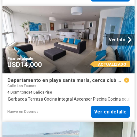
Ver foto
Piso
·
en alquiler
USD14,000
ACTUALIZADO
Departamento en playa santa maria, cerca club esmeralda
Calle Los Faunos
4
Dormitorios
4
Baños
Piso
·
Barbacoa
·
Terraza
·
Cocina integral
·
Ascensor
·
Piscina
·
Cocina equipa
Ver en detalle
Nuevo
en
Doomos