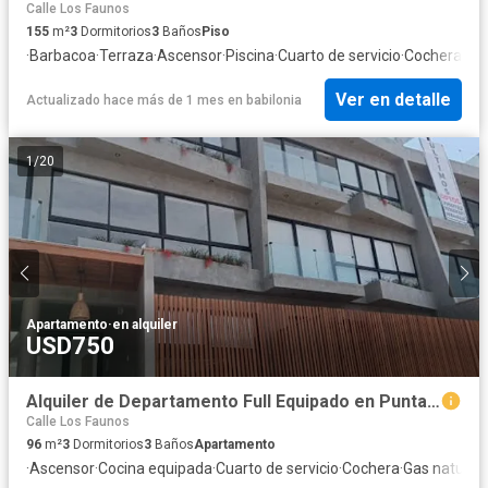
Calle Los Faunos
155
m²
3
Dormitorios
3
Baños
Piso
·
Barbacoa
·
Terraza
·
Ascensor
·
Piscina
·
Cuarto de servicio
·
Cochera
·
Coc
Ver en detalle
Actualizado hace más de 1 mes
en
babilonia
1
/
20
Apartamento
·
en alquiler
USD750
Alquiler de Departamento Full Equipado en Punta Hermosa – A pasos del Malecón Sur
Calle Los Faunos
96
m²
3
Dormitorios
3
Baños
Apartamento
·
Ascensor
·
Cocina equipada
·
Cuarto de servicio
·
Cochera
·
Gas natural
·