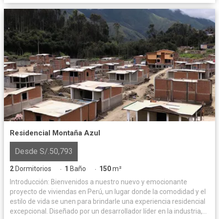
Residencial Montaña Azul
Desde S/.50,793
2
Dormitorios
1
Baño
150
m²
·
·
Introducción: Bienvenidos a nuestro nuevo y emocionante
proyecto de viviendas en Perú, un lugar donde la comodidad y el
estilo de vida se unen para brindarle una experiencia residencial
excepcional. Diseñado por un desarrollador líder en la industria,