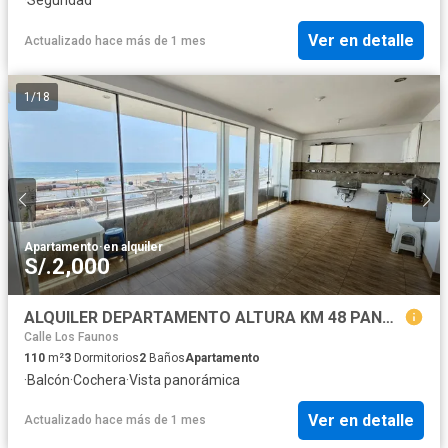
Ver en detalle
Actualizado hace más de 1 mes
1
/
18
Apartamento
·
en alquiler
S/.2,000
ALQUILER DEPARTAMENTO ALTURA KM 48 PANAMERICANA SUR EN PUNTA NEGRA
Calle Los Faunos
110
m²
3
Dormitorios
2
Baños
Apartamento
·
Balcón
·
Cochera
·
Vista panorámica
Ver en detalle
Actualizado hace más de 1 mes