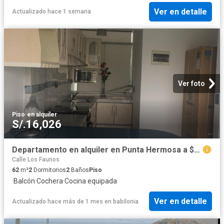
Ver en detalle
Actualizado hace 1 semana
Ver foto
Piso
·
en alquiler
S/.16,026
Departamento en alquiler en Punta Hermosa a $4,500 al mes
Calle Los Faunos
62
m²
2
Dormitorios
2
Baños
Piso
·
Balcón
·
Cochera
·
Cocina equipada
Ver en detalle
Actualizado hace más de 1 mes
en
babilonia