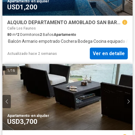
Apartamento
·
en alquiler
USD1,200
ALQUILO DEPARTAMENTO AMOBLADO SAN BARTOLO- 2 dorm Contrato Anual
Calle Los Faunos
80
m²
2
Dormitorios
2
Baños
Apartamento
·
Balcón
·
Armario empotrado
·
Cochera
·
Bodega
·
Cocina equipada
·
Asce
Ver en detalle
Actualizado hace 2 semanas
1
/
16
Apartamento
·
en alquiler
USD3,700