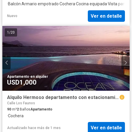
·
Balcón
·
Armario empotrado
·
Cochera
·
Cocina equipada
·
Vista panor
Ver en detalle
Nuevo
1
/
20
Apartamento
·
en alquiler
USD1,000
Alquilo Hermoso departamento con estacionamiento y deposito en Ocean Reef San Bartolo
Calle Los Faunos
90
m²
2
Baños
Apartamento
·
Cochera
Ver en detalle
Actualizado hace más de 1 mes