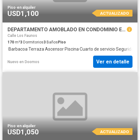
Piso
·
en alquiler
USD1,100
ACTUALIZADO
DEPARTAMENTO AMOBLADO EN CONDOMINIO EXCLUSIVO EN SAN BARTOLO
Calle Los Faunos
170
m²
3
Dormitorios
3
Baños
Piso
·
Barbacoa
·
Terraza
·
Ascensor
·
Piscina
·
Cuarto de servicio
·
Seguridad
·
C
Ver en detalle
Nuevo
en
Doomos
Piso
·
en alquiler
USD1,050
ACTUALIZADO