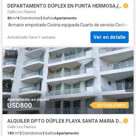
DEPARTAMENTO DÚPLEX EN PUNTA HERMOSA,(TEMPORADA VERANO 2025)
Calle Los Faunos
80
m²
4
Dormitorios
3
Baños
Apartamento
·
Armario empotrado
·
Cocina equipada
·
Cuarto de servicio
·
Cochera
·
P
Ver en detalle
Actualizado hace 1 semana
1
/
11
Apartamento
·
en alquiler
USD800
ACTUALIZADO
ALQUILER DPTO DÚPLEX PLAYA SANTA MARIA DEL MAR FRENTE AL CLUB DE OFICIALES PIP
Calle Los Faunos
180
m²
2
Dormitorios
3
Baños
Apartamento