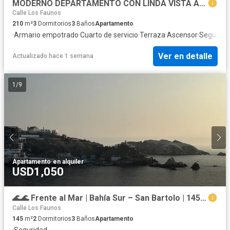
MODERNO DEPARTAMENTO CON LINDA VISTA AL MAR
Calle Los Faunos
210
m²
3
Dormitorios
3
Baños
Apartamento
·
Armario empotrado
·
Cuarto de servicio
·
Terraza
·
Ascensor
·
Segurida
Ver en detalle
Actualizado hace 1 semana
1
/
9
Apartamento
·
en alquiler
USD1,050
🌊🌊 Frente al Mar | Bahía Sur – San Bartolo | 145 m² Amoblado
Calle Los Faunos
145
m²
2
Dormitorios
3
Baños
Apartamento
·
Seguridad