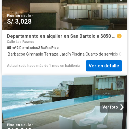
Piso
·
en alquiler
S/.3,028
Departamento en alquiler en San Bartolo a $850 al mes
Calle Los Faunos
85
m²
2
Dormitorios
2
Baños
Piso
·
Barbacoa
·
Gimnasio
·
Terraza
·
Jardín
·
Piscina
·
Cuarto de servicio
·
Coch
Ver en detalle
Actualizado hace más de 1 mes
en
babilonia
Ver foto
Piso
·
en alquiler