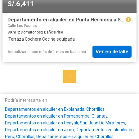
S/.6,411
Departamento en alquiler en Punta Hermosa a S/6,300 al mes
Calle Los Faunos
80
m²
2
Dormitorios
2
Baños
Piso
·
Terraza
·
Cochera
·
Cocina equipada
Ver en detalle
Actualizado hace más de 1 mes
en
babilonia
1
Podría interesarte en
Departamentos en alquiler en Explanada, Chorrillos
,
Departamentos en alquiler en Pomabamba, Ollantay
,
Departamentos en alquiler en Ucayali, San Juan De Miraflores
,
Departamentos en alquiler en Jirón
,
Departamentos en alquiler en
Perú, Chorrillos
,
Departamentos en alquiler en Chorrillos
,