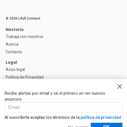
© 2026 Lifull Connect
Nestoria
Trabaja con nosotros
Acerca
Contacto
Legal
Aviso legal
Política de Privacidad
Política de Cookies
Recibe alertas por email y sé el primero en ver nuevos
Ayuda
anuncios
Preguntas
Nuestros Partners
Al suscribirte aceptas los términos de la
política de privacidad
Libro de reclamaciones
Filtros
OK