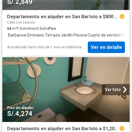
S/.2,849
Departamento en alquiler en San Bartolo a $800 al mes
Calle Los Faunos
64
m²
1
Dormitorio
1
Baño
Piso
·
Barbacoa
·
Gimnasio
·
Terraza
·
Jardín
·
Piscina
·
Cuarto de servicio
·
Coch
Ver en detalle
Actualizado hace más de 1 mes
en
babilonia
Ver foto
Piso
·
en alquiler
S/.4,274
Departamento en alquiler en San Bartolo a $1,200 al mes