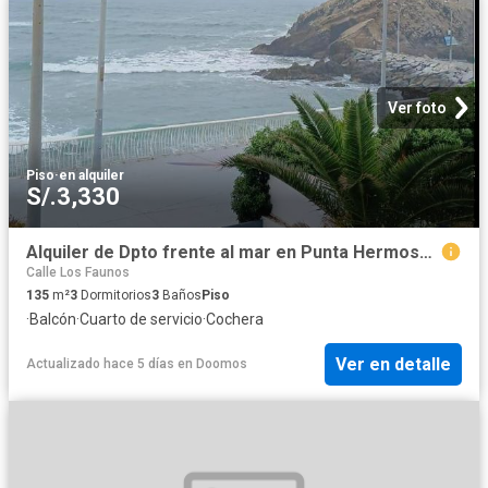
Ver foto
Piso
·
en alquiler
S/.3,330
Alquiler de Dpto frente al mar en Punta Hermosa por semana / mes /año
Calle Los Faunos
135
m²
3
Dormitorios
3
Baños
Piso
·
Balcón
·
Cuarto de servicio
·
Cochera
Ver en detalle
Actualizado hace 5 días
en
Doomos