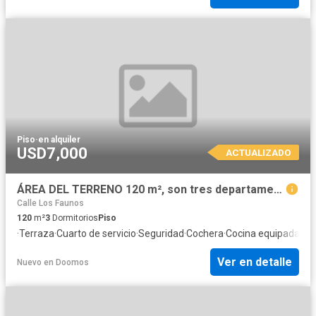
Piso
·
en alquiler
USD7,000
ACTUALIZADO
ÁREA DEL TERRENO 120 m², son tres departamentos independientes se pueden alquilar por separado o todos juntos. PRECIO DEPARTAMENTO PRIMER PISO: $8,300.00 dólares toda la temporada. PRECIO DEPARTA
Calle Los Faunos
120
m²
3
Dormitorios
Piso
·
Terraza
·
Cuarto de servicio
·
Seguridad
·
Cochera
·
Cocina equipada
Ver en detalle
Nuevo
en
Doomos