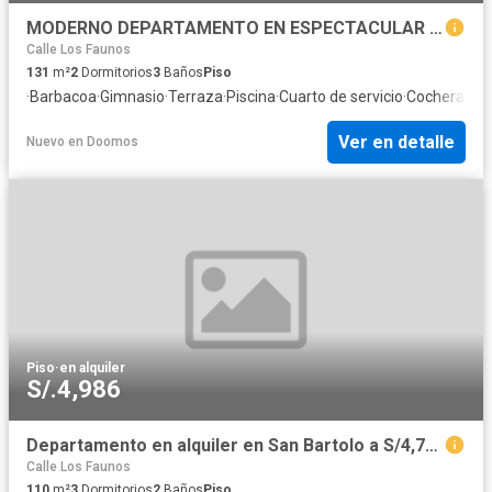
MODERNO DEPARTAMENTO EN ESPECTACULAR CONDOMINIO OCEAN REEF
Calle Los Faunos
131
m²
2
Dormitorios
3
Baños
Piso
·
Barbacoa
·
Gimnasio
·
Terraza
·
Piscina
·
Cuarto de servicio
·
Cochera
·
Áre
Ver en detalle
Nuevo
en
Doomos
Piso
·
en alquiler
S/.4,986
Departamento en alquiler en San Bartolo a S/4,721 al mes
Calle Los Faunos
110
m²
3
Dormitorios
2
Baños
Piso