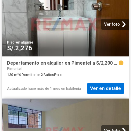
Ver foto
Piso
·
en alquiler
S/.2,276
Departamento en alquiler en Pimentel a S/2,200 al mes
Pimentel
120
m²
4
Dormitorios
2
Baños
Piso
Ver en detalle
Actualizado hace más de 1 mes
en
babilonia
Ver foto