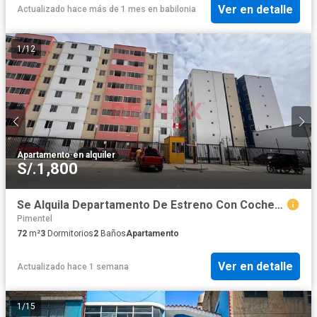
Ver en detalle
Actualizado hace más de 1 mes
en
babilonia
1
/
12
Apartamento
·
en alquiler
S/.1,800
Se Alquila Departamento De Estreno Con Cochera - 72M2 - 7Mo Piso - Residencial El Jockey
Pimentel
72
m²
3
Dormitorios
2
Baños
Apartamento
Ver en detalle
Actualizado hace 1 semana
1
/
15