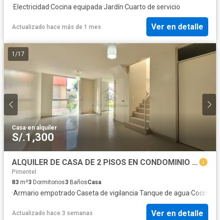
·
Electricidad
·
Cocina equipada
·
Jardín
·
Cuarto de servicio
Ver en detalle
Actualizado hace más de 1 mes
1
/
17
Casa
·
en alquiler
S/.1,300
ALQUILER DE CASA DE 2 PISOS EN CONDOMINIO CLUB LOS SAUCES – CHICLAYO - PIMENTEL
Pimentel
83
m²
3
Dormitorios
3
Baños
Casa
·
Armario empotrado
·
Caseta de vigilancia
·
Tanque de agua
·
Cocina e
Ver en detalle
Actualizado hace 3 semanas