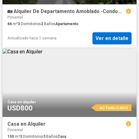
🏡 Alquiler De Departamento Amoblado -Condominio Orfebres Chiclayo
Pimentel
66
m²
3
Dormitorios
2
Baños
Apartamento
Ver en detalle
Actualizado hace 1 semana
Casa
·
en alquiler
USD800
ACTUALIZADO
Casa en Alquiler
Pimentel
150
m²
3
Dormitorios
3
Baños
Casa