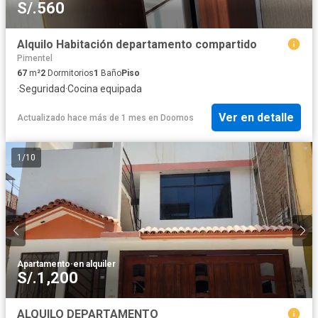
S/.560
Alquilo Habitación departamento compartido
Pimentel
67
m²
2
Dormitorios
1
Baño
Piso
·
Seguridad
·
Cocina equipada
Ver en detalle
Actualizado hace más de 1 mes
en
Doomos
1
/
10
Apartamento
·
en alquiler
S/.1,200
ALQUILO DEPARTAMENTO