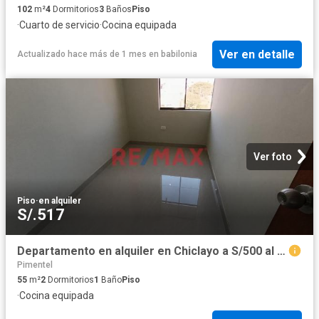
102
m²
4
Dormitorios
3
Baños
Piso
·
Cuarto de servicio
·
Cocina equipada
Ver en detalle
Actualizado hace más de 1 mes
en
babilonia
Ver foto
Piso
·
en alquiler
S/.517
Departamento en alquiler en Chiclayo a S/500 al mes
Pimentel
55
m²
2
Dormitorios
1
Baño
Piso
·
Cocina equipada