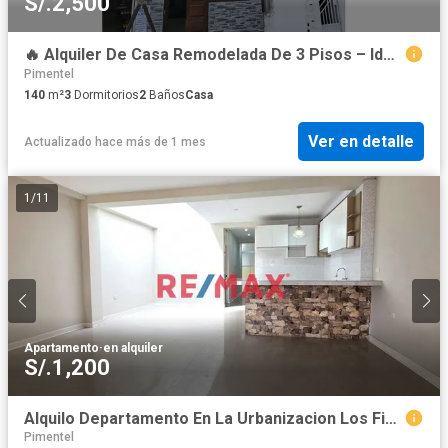
S/.2,500
🔥 Alquiler De Casa Remodelada De 3 Pisos – Ideal Para Empresas Y Oficinas
Pimentel
140
m²
3
Dormitorios
2
Baños
Casa
Ver en detalle
Actualizado hace más de 1 mes
1
/
11
Apartamento
·
en alquiler
S/.1,200
Alquilo Departamento En La Urbanizacion Los Ficus
Pimentel