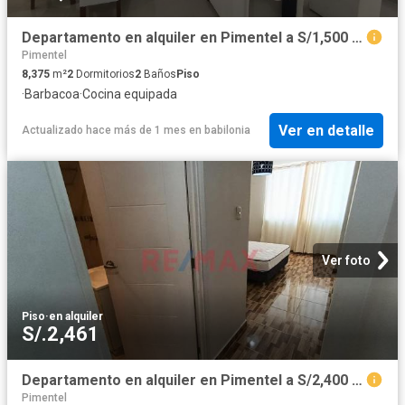
Departamento en alquiler en Pimentel a S/1,500 al mes
Pimentel
8,375
m²
2
Dormitorios
2
Baños
Piso
·
Barbacoa
·
Cocina equipada
Ver en detalle
Actualizado hace más de 1 mes
en
babilonia
Ver foto
Piso
·
en alquiler
S/.2,461
Departamento en alquiler en Pimentel a S/2,400 al mes
Pimentel