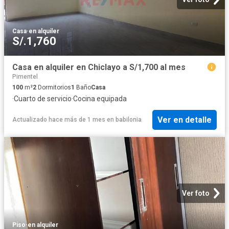
Casa
·
en alquiler
S/.1,760
Casa en alquiler en Chiclayo a S/1,700 al mes
Pimentel
100
m²
2
Dormitorios
1
Baño
Casa
·
Cuarto de servicio
·
Cocina equipada
Ver en detalle
Actualizado hace más de 1 mes
en
babilonia
Ver foto
Piso
·
en alquiler