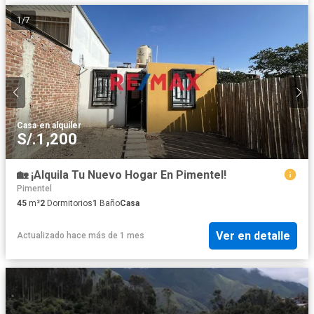
1
/
7
Casa
·
en alquiler
S/.1,200
🏡 ¡Alquila Tu Nuevo Hogar En Pimentel!
Pimentel
45
m²
2
Dormitorios
1
Baño
Casa
Ver en detalle
Actualizado hace más de 1 mes