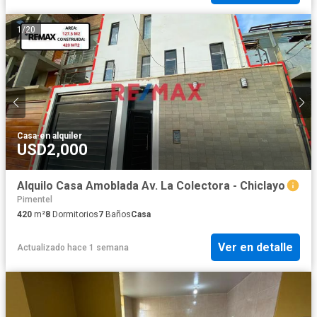
1
/
20
Casa
·
en alquiler
USD2,000
Alquilo Casa Amoblada Av. La Colectora - Chiclayo
Pimentel
420
m²
8
Dormitorios
7
Baños
Casa
Ver en detalle
Actualizado hace 1 semana