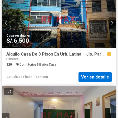
Casa
·
en alquiler
S/.6,500
Alquilo Casa De 3 Pisos En Urb. Latina – Jlo, Para Empresas
Pimentel
320
m²
9
Dormitorios
9
Baños
Casa
Ver en detalle
Actualizado hace 1 semana
1
/
9