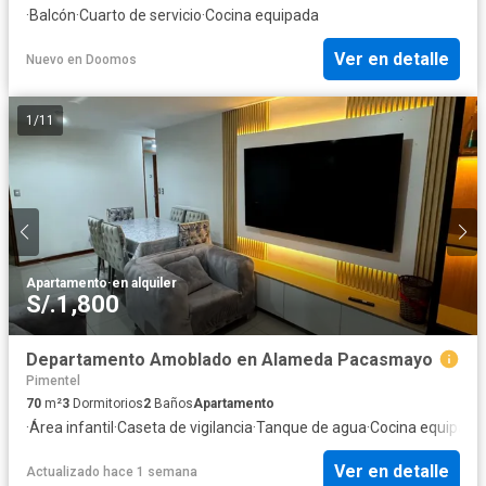
·
Balcón
·
Cuarto de servicio
·
Cocina equipada
Ver en detalle
Nuevo
en
Doomos
1
/
11
Apartamento
·
en alquiler
S/.1,800
Departamento Amoblado en Alameda Pacasmayo
Pimentel
70
m²
3
Dormitorios
2
Baños
Apartamento
·
Área infantil
·
Caseta de vigilancia
·
Tanque de agua
·
Cocina equipada
Ver en detalle
Actualizado hace 1 semana