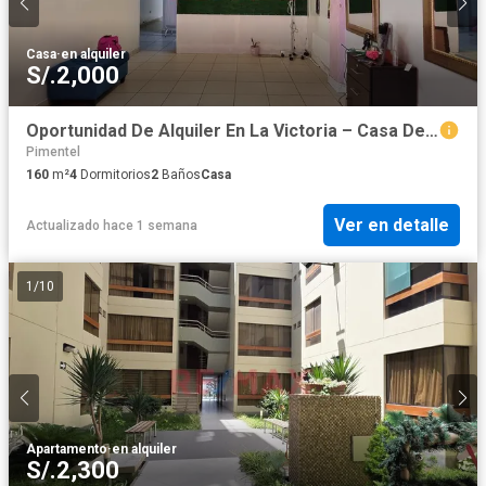
Casa
·
en alquiler
S/.2,000
Oportunidad De Alquiler En La Victoria – Casa De 2 Pisos
Pimentel
160
m²
4
Dormitorios
2
Baños
Casa
Ver en detalle
Actualizado hace 1 semana
1
/
10
Apartamento
·
en alquiler
S/.2,300