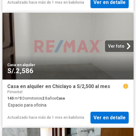
Ver en detalle
Actualizado hace más de 1 mes
en
babilonia
Ver foto
Casa
·
en alquiler
S/.2,586
Casa en alquiler en Chiclayo a S/2,500 al mes
Pimentel
140
m²
3
Dormitorios
2
Baños
Casa
·
Espacio para oficina
Ver en detalle
Actualizado hace más de 1 mes
en
babilonia