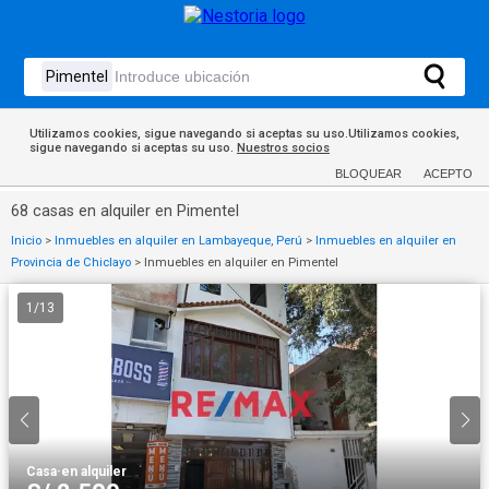
Utilizamos cookies, sigue navegando si aceptas su uso.Utilizamos cookies,
sigue navegando si aceptas su uso.
Nuestros socios
BLOQUEAR
ACEPTO
68 casas en alquiler en Pimentel
Inicio
>
Inmuebles en alquiler en Lambayeque, Perú
>
Inmuebles en alquiler en
Provincia de Chiclayo
>
Inmuebles en alquiler en Pimentel
1
/
13
Casa
·
en alquiler