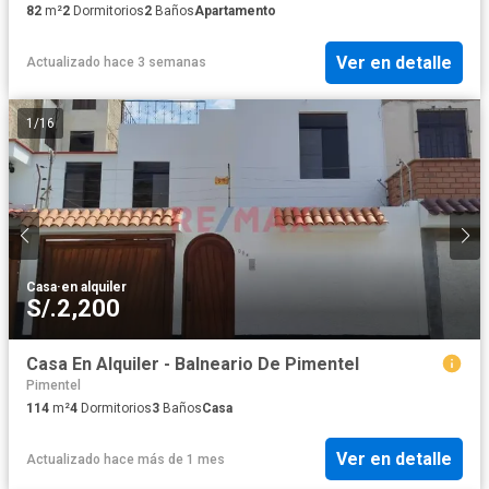
82
m²
2
Dormitorios
2
Baños
Apartamento
Ver en detalle
Actualizado hace 3 semanas
1
/
16
Casa
·
en alquiler
S/.2,200
Casa En Alquiler - Balneario De Pimentel
Pimentel
114
m²
4
Dormitorios
3
Baños
Casa
Ver en detalle
Actualizado hace más de 1 mes