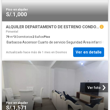
Piso
·
en alquiler
S/.1,000
ALQUILER DEPARTAMENTO DE ESTRENO CONDOMINIO EL PARQUE CHICLAYO
Pimentel
79
m²
3
Dormitorios
2
Baños
Piso
·
Barbacoa
·
Ascensor
·
Cuarto de servicio
·
Seguridad
·
Área infantil
·
Coci
Ver en detalle
Actualizado hace más de 1 mes
en
Doomos
Ver foto
Piso
·
en alquiler
S/.1,571