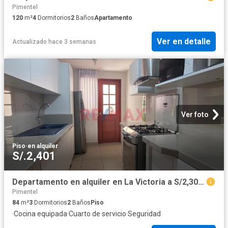
Pimentel
120
m²
4
Dormitorios
2
Baños
Apartamento
Ver en detalle
Actualizado hace 3 semanas
Ver foto
Piso
·
en alquiler
S/.2,401
Departamento en alquiler en La Victoria a S/2,300 al mes
Pimentel
84
m²
3
Dormitorios
2
Baños
Piso
·
Cocina equipada
·
Cuarto de servicio
·
Seguridad