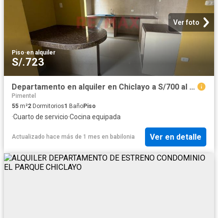
Ver foto
Piso
·
en alquiler
S/.723
Departamento en alquiler en Chiclayo a S/700 al mes
Pimentel
55
m²
2
Dormitorios
1
Baño
Piso
·
Cuarto de servicio
·
Cocina equipada
Ver en detalle
Actualizado hace más de 1 mes
en
babilonia