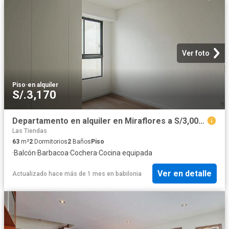
Ver foto
Piso
·
en alquiler
S/.3,170
Departamento en alquiler en Miraflores a S/3,000 al mes
Las Tiendas
63
m²
2
Dormitorios
2
Baños
Piso
·
Balcón
·
Barbacoa
·
Cochera
·
Cocina equipada
Ver en detalle
Actualizado hace más de 1 mes
en
babilonia