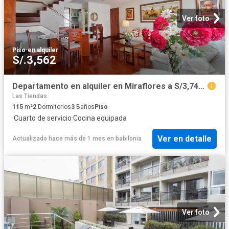
Ver foto
Piso
·
en alquiler
S/.3,562
Departamento en alquiler en Miraflores a S/3,740 al mes
Las Tiendas
115
m²
2
Dormitorios
3
Baños
Piso
·
Cuarto de servicio
·
Cocina equipada
Ver en detalle
Actualizado hace más de 1 mes
en
babilonia
Ver foto