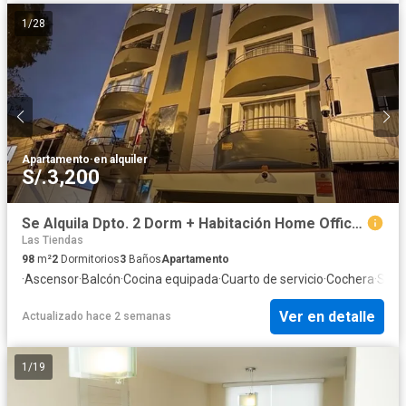
1
/
28
Apartamento
·
en alquiler
S/.3,200
Se Alquila Dpto. 2 Dorm + Habitación Home Office, 2 Estacionamientos, 98 m² Calle Teruel - Miraflores
Las Tiendas
98
m²
2
Dormitorios
3
Baños
Apartamento
·
Ascensor
·
Balcón
·
Cocina equipada
·
Cuarto de servicio
·
Cochera
·
Segu
Ver en detalle
Actualizado hace 2 semanas
1
/
19