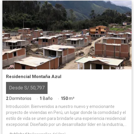
Residencial Montaña Azul
Desde S/.50,797
2
Dormitorios
1
Baño
150
m²
·
·
Introducción: Bienvenidos a nuestro nuevo y emocionante
proyecto de viviendas en Perú, un lugar donde la comodidad y el
estilo de vida se unen para brindarle una experiencia residencial
excepcional. Diseñado por un desarrollador líder en la industria,
este proyecto ofrece una combinación perfecta de arquitectura