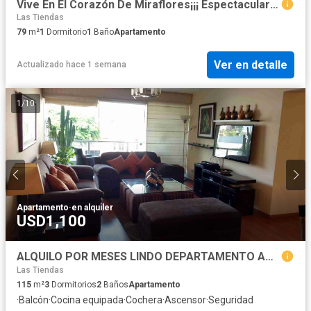
Vive En El Corazón De Miraflores¡¡¡ Espectacular Dúplex Amoblado En Urban Living Benavides, A Una Cuadra De La Av Larco
Las Tiendas
79
m²
1
Dormitorio
1
Baño
Apartamento
Ver en detalle
Actualizado hace 1 semana
1
/
10
Apartamento
·
en alquiler
USD1,100
ALQUILO POR MESES LINDO DEPARTAMENTO AMOBLADO
Las Tiendas
115
m²
3
Dormitorios
2
Baños
Apartamento
·
Balcón
·
Cocina equipada
·
Cochera
·
Ascensor
·
Seguridad