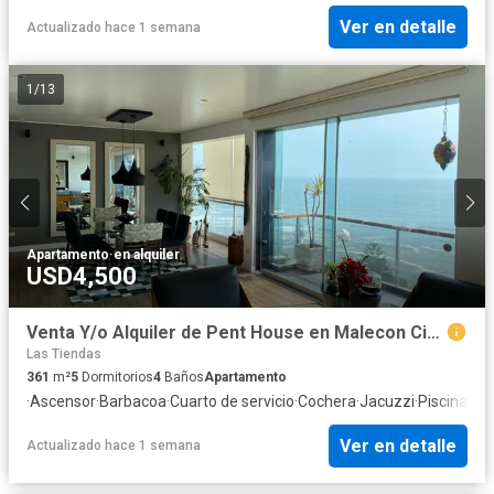
Ver en detalle
Actualizado hace 1 semana
1
/
13
Apartamento
·
en alquiler
USD4,500
Venta Y/o Alquiler de Pent House en Malecon Cisneros Miraflores
Las Tiendas
361
m²
5
Dormitorios
4
Baños
Apartamento
·
Ascensor
·
Barbacoa
·
Cuarto de servicio
·
Cochera
·
Jacuzzi
·
Piscina
·
Vig
Ver en detalle
Actualizado hace 1 semana