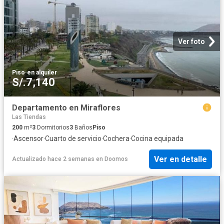
Ver foto
Piso
·
en alquiler
S/.7,140
Departamento en Miraflores
Las Tiendas
200
m²
3
Dormitorios
3
Baños
Piso
·
Ascensor
·
Cuarto de servicio
·
Cochera
·
Cocina equipada
Ver en detalle
Actualizado hace 2 semanas
en
Doomos