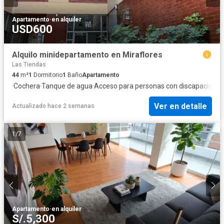
Apartamento
·
en alquiler
USD600
Alquilo minidepartamento en Miraflores
Las Tiendas
44
m²
1
Dormitorio
1
Baño
Apartamento
·
Cochera
·
Tanque de agua
·
Acceso para personas con discapacidad
·
Ver en detalle
Actualizado hace 2 semanas
1
/
7
Apartamento
·
en alquiler
S/.5,300