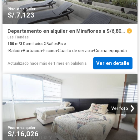
Piso
·
en alquiler
S/.7,123
Departamento en alquiler en Miraflores a S/6,800 al mes
Las Tiendas
150
m²
3
Dormitorios
2
Baños
Piso
·
Balcón
·
Barbacoa
·
Piscina
·
Cuarto de servicio
·
Cocina equipada
Ver en detalle
Actualizado hace más de 1 mes
en
babilonia
Ver foto
Piso
·
en alquiler
S/.16,026