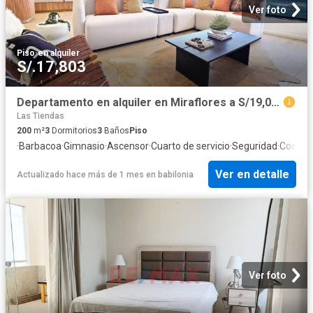
Ver foto
Piso
·
en alquiler
S/.17,803
Departamento en alquiler en Miraflores a S/19,000 al mes
Las Tiendas
200
m²
3
Dormitorios
3
Baños
Piso
·
Barbacoa
·
Gimnasio
·
Ascensor
·
Cuarto de servicio
·
Seguridad
·
Cocina
Ver en detalle
Actualizado hace más de 1 mes
en
babilonia
Ver foto