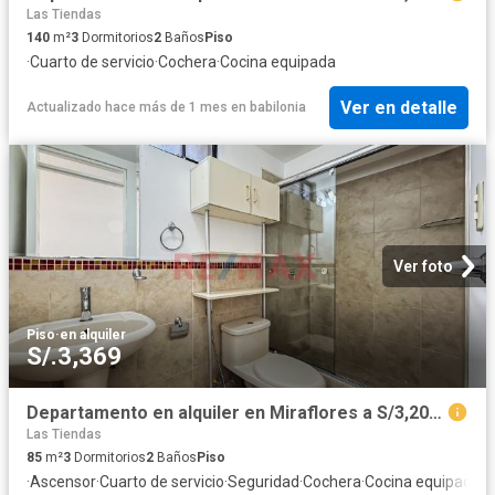
Las Tiendas
140
m²
3
Dormitorios
2
Baños
Piso
·
Cuarto de servicio
·
Cochera
·
Cocina equipada
Ver en detalle
Actualizado hace más de 1 mes
en
babilonia
Ver foto
Piso
·
en alquiler
S/.3,369
Departamento en alquiler en Miraflores a S/3,200 al mes
Las Tiendas
85
m²
3
Dormitorios
2
Baños
Piso
·
Ascensor
·
Cuarto de servicio
·
Seguridad
·
Cochera
·
Cocina equipada