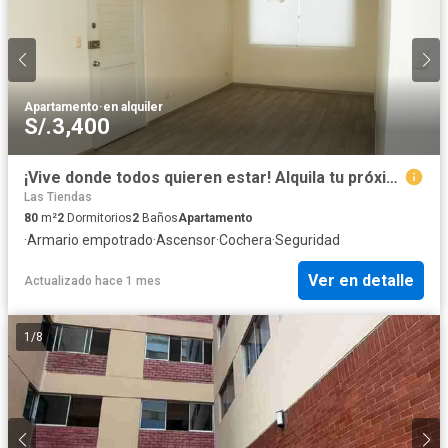
Apartamento
·
en alquiler
S/.3,400
¡Vive donde todos quieren estar! Alquila tu próximo hogar en el corazón de Miraflores
Las Tiendas
80
m²
2
Dormitorios
2
Baños
Apartamento
·
Armario empotrado
·
Ascensor
·
Cochera
·
Seguridad
Ver en detalle
Actualizado hace 1 mes
1
/
8