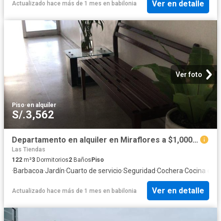
Ver en detalle
Actualizado hace más de 1 mes
en
babilonia
Ver foto
Piso
·
en alquiler
S/.3,562
Departamento en alquiler en Miraflores a $1,000 al mes
Las Tiendas
122
m²
3
Dormitorios
2
Baños
Piso
·
Barbacoa
·
Jardín
·
Cuarto de servicio
·
Seguridad
·
Cochera
·
Cocina equ
Ver en detalle
Actualizado hace más de 1 mes
en
babilonia