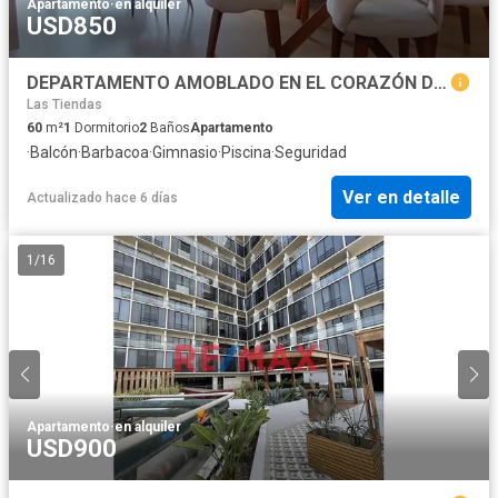
Apartamento
·
en alquiler
USD850
DEPARTAMENTO AMOBLADO EN EL CORAZÓN DE MIRAFLORES
Las Tiendas
60
m²
1
Dormitorio
2
Baños
Apartamento
·
Balcón
·
Barbacoa
·
Gimnasio
·
Piscina
·
Seguridad
Ver en detalle
Actualizado hace 6 días
1
/
16
Apartamento
·
en alquiler
USD900