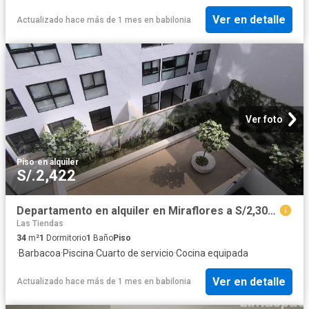
Ver en detalle
Actualizado hace más de 1 mes
en
babilonia
Ver foto
Piso
·
en alquiler
S/.2,422
Departamento en alquiler en Miraflores a S/2,300 al mes
Las Tiendas
34
m²
1
Dormitorio
1
Baño
Piso
·
Barbacoa
·
Piscina
·
Cuarto de servicio
·
Cocina equipada
Ver en detalle
Actualizado hace más de 1 mes
en
babilonia