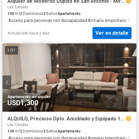
Alquiler de Moderno Dúplex en San Antonio - Miraflores
Las Tiendas
100
m²
2
Dormitorios
3
Baños
Apartamento
·
Acceso para personas con discapacidad
·
Armario empotrado
·
Coch
Ver en detalle
Actualizado hace 2 días
1
/
21
Apartamento
·
en alquiler
USD1,300
ALQUILO, Precioso Dpto. Amoblado y Equipado 104mts. 2dorm. 1estac. Calle Manco Capac 811, Miraflores
Las Tiendas
104
m²
2
Dormitorios
2
Baños
Apartamento
·
Acceso para personas con discapacidad
·
Armario empotrado
·
Asce