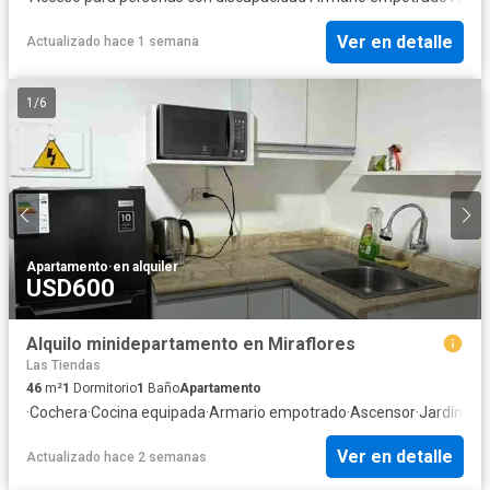
Ver en detalle
Actualizado hace 1 semana
1
/
6
Apartamento
·
en alquiler
USD600
Alquilo minidepartamento en Miraflores
Las Tiendas
46
m²
1
Dormitorio
1
Baño
Apartamento
·
Cochera
·
Cocina equipada
·
Armario empotrado
·
Ascensor
·
Jardín
·
Seg
Ver en detalle
Actualizado hace 2 semanas