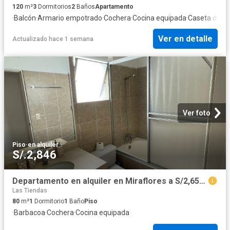
120
m²
3
Dormitorios
2
Baños
Apartamento
·
Balcón
·
Armario empotrado
·
Cochera
·
Cocina equipada
·
Caseta de vig
Ver en detalle
Actualizado hace 1 semana
Ver foto
Piso
·
en alquiler
S/.2,846
Departamento en alquiler en Miraflores a S/2,650 al mes
Las Tiendas
80
m²
1
Dormitorio
1
Baño
Piso
·
Barbacoa
·
Cochera
·
Cocina equipada