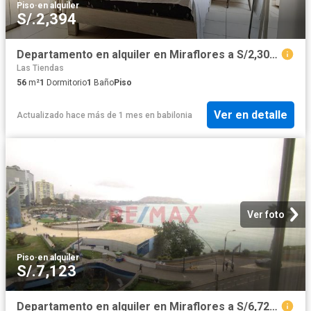
Piso
·
en alquiler
S/.2,394
Departamento en alquiler en Miraflores a S/2,300 al mes
Las Tiendas
56
m²
1
Dormitorio
1
Baño
Piso
Ver en detalle
Actualizado hace más de 1 mes
en
babilonia
Ver foto
Piso
·
en alquiler
S/.7,123
Departamento en alquiler en Miraflores a S/6,720 al mes