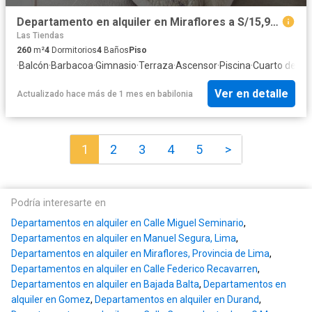
Departamento en alquiler en Miraflores a S/15,900 al mes
Las Tiendas
260
m²
4
Dormitorios
4
Baños
Piso
·
Balcón
·
Barbacoa
·
Gimnasio
·
Terraza
·
Ascensor
·
Piscina
·
Cuarto de ser
Ver en detalle
Actualizado hace más de 1 mes
en
babilonia
1
2
3
4
5
>
Podría interesarte en
Departamentos en alquiler en Calle Miguel Seminario
,
Departamentos en alquiler en Manuel Segura, Lima
,
Departamentos en alquiler en Miraflores, Provincia de Lima
,
Departamentos en alquiler en Calle Federico Recavarren
,
Departamentos en alquiler en Bajada Balta
,
Departamentos en
alquiler en Gomez
,
Departamentos en alquiler en Durand
,