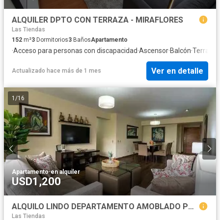
ALQUILER DPTO CON TERRAZA - MIRAFLORES
Las Tiendas
152
m²
3
Dormitorios
3
Baños
Apartamento
·
Acceso para personas con discapacidad
·
Ascensor
·
Balcón
·
Terraza
Ver en detalle
Actualizado hace más de 1 mes
1
/
16
Apartamento
·
en alquiler
USD1,200
ALQUILO LINDO DEPARTAMENTO AMOBLADO POR MESES CERCA LARCOMAR CON GASTOS INCLUIDOS
Las Tiendas