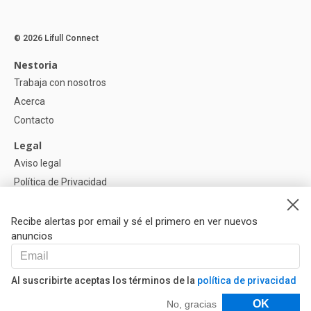
© 2026 Lifull Connect
Nestoria
Trabaja con nosotros
Acerca
Contacto
Legal
Aviso legal
Política de Privacidad
Política de Cookies
Recibe alertas por email y sé el primero en ver nuevos
Ayuda
anuncios
Preguntas
Nuestros Partners
Al suscribirte aceptas los términos de la
política de privacidad
Libro de reclamaciones
Filtros
OK
No, gracias