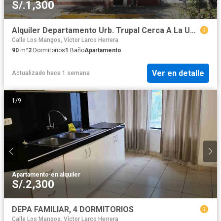
S/.1,300
Alquiler Departamento Urb. Trupal Cerca A La Unt (2Do Piso)
Calle Los Mangos, Víctor Larco Herrera
90
m²
2
Dormitorios
1
Baño
Apartamento
Ver en detalle
Actualizado hace 1 semana
1
/
9
Apartamento
·
en alquiler
S/.2,300
DEPA FAMILIAR, 4 DORMITORIOS
Calle Los Mangos, Víctor Larco Herrera