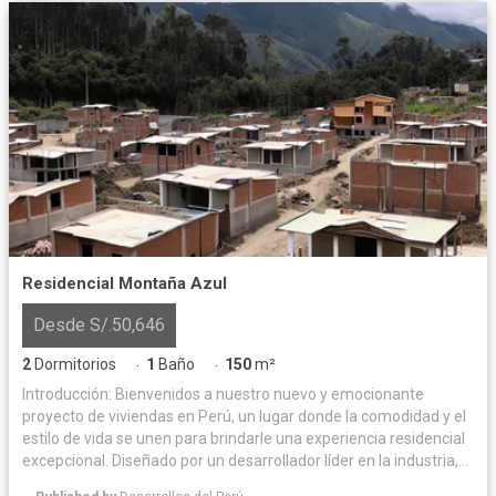
Residencial Montaña Azul
Desde S/.50,646
2
Dormitorios
1
Baño
150
m²
·
·
Introducción: Bienvenidos a nuestro nuevo y emocionante
proyecto de viviendas en Perú, un lugar donde la comodidad y el
estilo de vida se unen para brindarle una experiencia residencial
excepcional. Diseñado por un desarrollador líder en la industria,
este proyecto ofrece una combinación perfecta de arquitectura