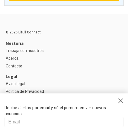
© 2026 Lifull Connect
Nestoria
Trabaja con nosotros
Acerca
Contacto
Legal
Aviso legal
Política de Privacidad
Política de Cookies
Recibe alertas por email y sé el primero en ver nuevos
Ayuda
anuncios
Preguntas
Nuestros Partners