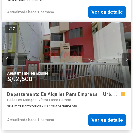
Ver en detalle
Actualizado hace 1 semana
1
/
17
Apartamento
·
en alquiler
S/.2,500
Departamento En Alquiler Para Empresa – Urb. California S/2500.00
Calle Los Mangos, Víctor Larco Herrera
104
m²
3
Dormitorios
2
Baños
Apartamento
Ver en detalle
Actualizado hace 1 semana