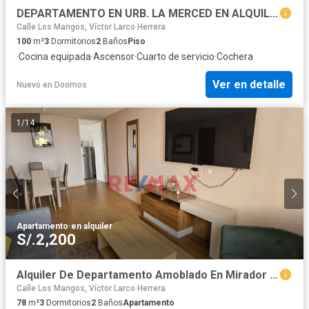
DEPARTAMENTO EN URB. LA MERCED EN ALQUILER FRENTE A PARQUE
Calle Los Mangos, Víctor Larco Herrera
100
m²
3
Dormitorios
2
Baños
Piso
·
Cocina equipada
·
Ascensor
·
Cuarto de servicio
·
Cochera
Ver en detalle
Nuevo
en
Doomos
1
/
14
Apartamento
·
en alquiler
S/.2,200
Alquiler De Departamento Amoblado En Mirador Del Golf
Calle Los Mangos, Víctor Larco Herrera
78
m²
3
Dormitorios
2
Baños
Apartamento