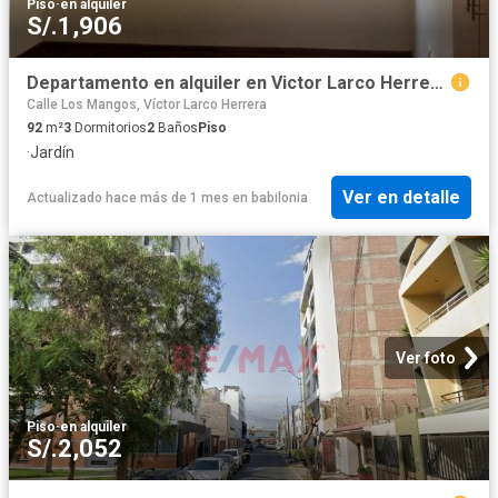
Piso
·
en alquiler
S/.1,906
Departamento en alquiler en Victor Larco Herrera a S/1,800 al mes
Calle Los Mangos, Víctor Larco Herrera
92
m²
3
Dormitorios
2
Baños
Piso
·
Jardín
Ver en detalle
Actualizado hace más de 1 mes
en
babilonia
Ver foto
Piso
·
en alquiler
S/.2,052