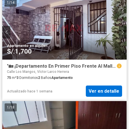
1
/
14
Apartamento
·
en alquiler
S/.1,700
"🏡 ¡Departamento En Primer Piso Frente Al Mall Plaza Trujillo! 🌟"
Calle Los Mangos, Víctor Larco Herrera
75
m²
3
Dormitorios
2
Baños
Apartamento
Ver en detalle
Actualizado hace 1 semana
1
/
18