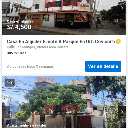
Casa
·
en alquiler
S/.4,500
Casa En Alquiler Frente A Parque En Urb Covicorti
Calle Los Mangos, Víctor Larco Herrera
385
m²
Casa
Ver en detalle
Actualizado hace 3 semanas
1
/
8
Apartamento
·
en alquiler