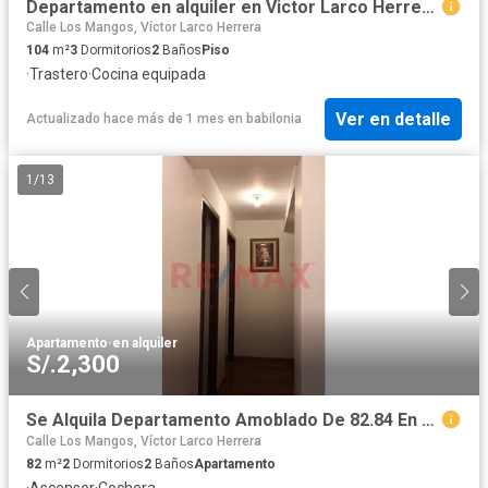
Departamento en alquiler en Victor Larco Herrera a S/1,950 al mes
Calle Los Mangos, Víctor Larco Herrera
104
m²
3
Dormitorios
2
Baños
Piso
·
Trastero
·
Cocina equipada
Ver en detalle
Actualizado hace más de 1 mes
en
babilonia
1
/
13
Apartamento
·
en alquiler
S/.2,300
Se Alquila Departamento Amoblado De 82.84 En 4To Piso + Estacionamiento – Jardines Del Golf – S2,300 Soles
Calle Los Mangos, Víctor Larco Herrera
82
m²
2
Dormitorios
2
Baños
Apartamento
·
Ascensor
·
Cochera