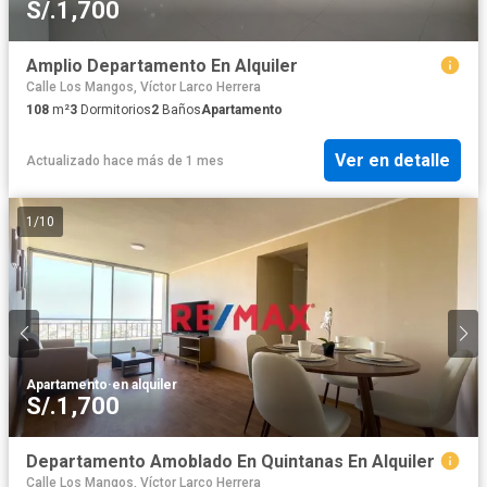
S/.1,700
Amplio Departamento En Alquiler
Calle Los Mangos, Víctor Larco Herrera
108
m²
3
Dormitorios
2
Baños
Apartamento
Ver en detalle
Actualizado hace más de 1 mes
1
/
10
Apartamento
·
en alquiler
S/.1,700
Departamento Amoblado En Quintanas En Alquiler
Calle Los Mangos, Víctor Larco Herrera