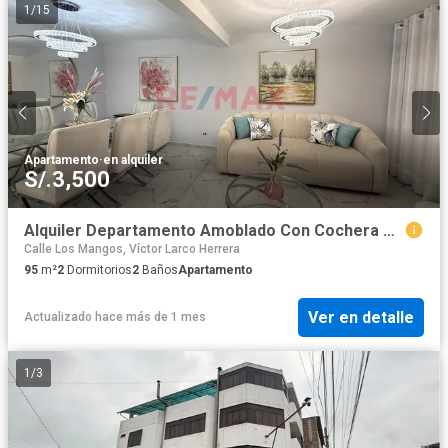
1
/
15
Apartamento
·
en alquiler
S/.3,500
Alquiler Departamento Amoblado Con Cochera Cerca A Real Plaza – Upao 2 (1Er Piso)
Calle Los Mangos, Víctor Larco Herrera
95
m²
2
Dormitorios
2
Baños
Apartamento
Ver en detalle
Actualizado hace más de 1 mes
1
/
3