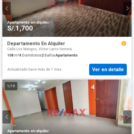
Apartamento
·
en alquiler
S/.1,700
Departamento En Alquiler
Calle Los Mangos, Víctor Larco Herrera
108
m²
4
Dormitorios
2
Baños
Apartamento
Ver en detalle
Actualizado hace más de 1 mes
1
/
19
Apartamento
·
en alquiler