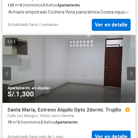
125
m²
4
Dormitorios
3
Baños
Apartamento
·
Armario empotrado
·
Cochera
·
Vista panorámica
·
Cocina equipada
Ver en detalle
Actualizado hace 2 semanas
1
/
13
Apartamento
·
en alquiler
S/.1,300
Santa Maria, Estreno Alquilo Dpto 2dormi. Trujillo
Calle Los Mangos, Víctor Larco Herrera
75
m²
2
Dormitorios
2
Baños
Apartamento
Ver en detalle
Actualizado hace más de 1 mes