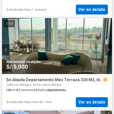
Ver en detalle
Actualizado hace 1 semana
1
/
13
Apartamento
·
en alquiler
S/.5,000
Se Alquila Departamento Mas Terraza 320 M2, Ideal Para Empresa U Oficinas Administrativas, Frente Al Mall Plaza✨
Calle Los Mangos, Víctor Larco Herrera
160
m²
4
Dormitorios
3
Baños
Apartamento
Ver en detalle
Actualizado hace más de 1 mes