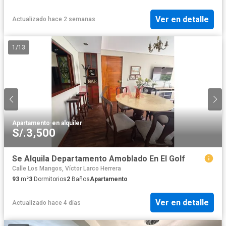
Ver en detalle
Actualizado hace 2 semanas
1
/
13
Apartamento
·
en alquiler
S/.3,500
Se Alquila Departamento Amoblado En El Golf
Calle Los Mangos, Víctor Larco Herrera
93
m²
3
Dormitorios
2
Baños
Apartamento
Ver en detalle
Actualizado hace 4 días