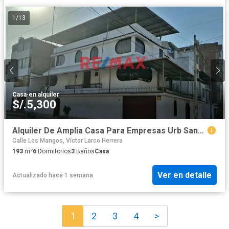
1
/
13
Casa
·
en alquiler
S/.5,300
Alquiler De Amplia Casa Para Empresas Urb Santa Maria S/. 6,500.00
Calle Los Mangos, Víctor Larco Herrera
193
m²
6
Dormitorios
3
Baños
Casa
Ver en detalle
Actualizado hace 1 semana
1
2
3
4
>