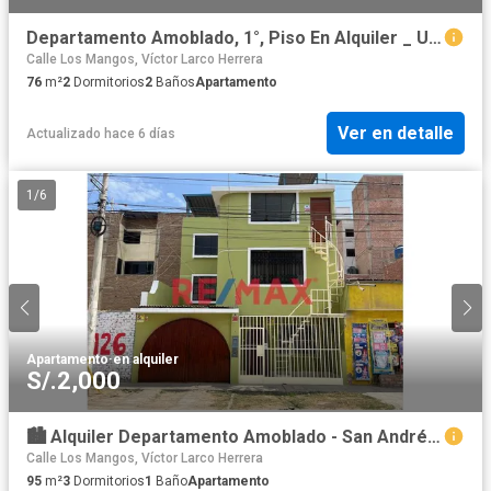
Departamento Amoblado, 1°, Piso En Alquiler _ Urb. Upao 2
Calle Los Mangos, Víctor Larco Herrera
76
m²
2
Dormitorios
2
Baños
Apartamento
Ver en detalle
Actualizado hace 6 días
1
/
6
Apartamento
·
en alquiler
S/.2,000
🏙️ Alquiler Departamento Amoblado - San Andrés V Etapa 🏙️
Calle Los Mangos, Víctor Larco Herrera
95
m²
3
Dormitorios
1
Baño
Apartamento