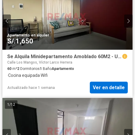
Apartamento
·
en alquiler
S/.1,650
Se Alquila Minidepartamento Amoblado 60M2 - Urb. Primavera - Trujillo - S/1,650
Calle Los Mangos, Víctor Larco Herrera
60
m²
2
Dormitorios
1
Baño
Apartamento
·
Cocina equipada
·
Wifi
Ver en detalle
Actualizado hace 1 semana
1
/
12