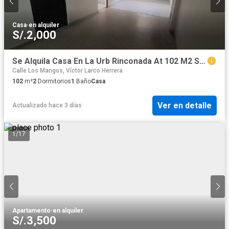
Casa
·
en alquiler
S/.2,000
Se Alquila Casa En La Urb Rinconada At 102 M2 S/2500
Calle Los Mangos, Víctor Larco Herrera
102
m²
2
Dormitorios
1
Baño
Casa
Ver en detalle
Actualizado hace 3 días
1
/
17
Apartamento
·
en alquiler
S/.3,500