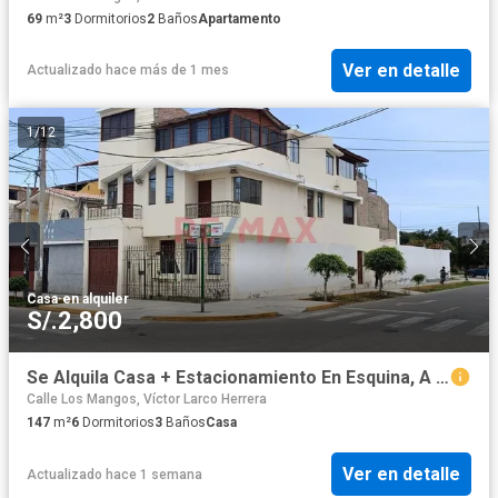
69
m²
3
Dormitorios
2
Baños
Apartamento
Ver en detalle
Actualizado hace más de 1 mes
1
/
12
Casa
·
en alquiler
S/.2,800
Se Alquila Casa + Estacionamiento En Esquina, A Una Cuadra De La Av. Pacífico, Nuevo Chimbote - S/2,800
Calle Los Mangos, Víctor Larco Herrera
147
m²
6
Dormitorios
3
Baños
Casa
Ver en detalle
Actualizado hace 1 semana