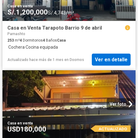
Casa
·
en venta
S/.1,200,000
S/.4,743/m²
Casa en Venta Tarapoto Barrio 9 de abril
Pamashto
253
m²
4
Dormitorios
4
Baños
Casa
·
Cochera
·
Cocina equipada
Ver en detalle
Actualizado hace más de 1 mes
en
Doomos
Ver foto
Casa
·
en venta
USD180,000
ACTUALIZADO