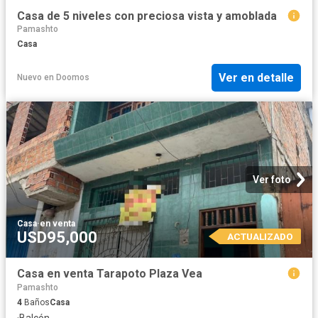
Casa de 5 niveles con preciosa vista y amoblada
Pamashto
Casa
Ver en detalle
Nuevo
en
Doomos
Ver foto
Casa
·
en venta
USD95,000
ACTUALIZADO
Casa en venta Tarapoto Plaza Vea
Pamashto
4
Baños
Casa