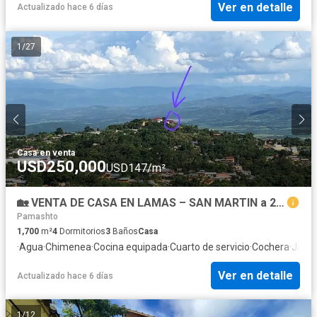
Ver en detalle
Actualizado hace 6 días
1
/
27
Casa
·
en venta
USD250,000
USD147/m²
🏡 VENTA DE CASA EN LAMAS – SAN MARTIN a 20 min de TARAPOTO
Pamashto
1,700
m²
4
Dormitorios
3
Baños
Casa
·
Agua
·
Chimenea
·
Cocina equipada
·
Cuarto de servicio
·
Cochera
·
Jardí
Ver en detalle
Actualizado hace 6 días
1
/
12