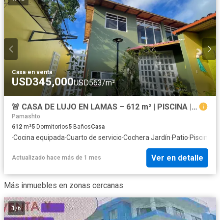
Casa
·
en venta
USD345,000
USD563/m²
🚨 CASA DE LUJO EN LAMAS – 612 m² | PISCINA | 5 SUITES | ALTO NIVEL
Pamashto
612
m²
5
Dormitorios
5
Baños
Casa
·
Cocina equipada
·
Cuarto de servicio
·
Cochera
·
Jardín
·
Patio
·
Piscina
·
Vi
Ver en detalle
Actualizado hace más de 1 mes
Más inmuebles en zonas cercanas
1
/
6