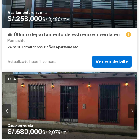
Apartamento
·
en venta
S/.258,000
S/.3,486/m²
🔥 Último departamento de estreno en venta en Tarapoto | Entrega inmediata | S/258,000
Pamashto
74
m²
3
Dormitorios
2
Baños
Apartamento
Ver en detalle
Actualizado hace 1 semana
1
/
14
Casa
·
en venta
S/.680,000
S/.2,079/m²