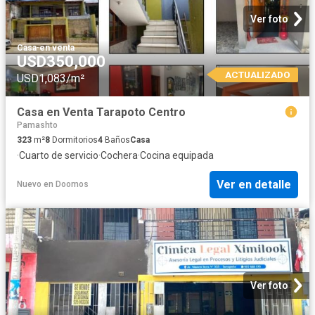
Ver foto
Casa
·
en venta
USD350,000
ACTUALIZADO
USD1,083/m²
Casa en Venta Tarapoto Centro
Pamashto
323
m²
8
Dormitorios
4
Baños
Casa
·
Cuarto de servicio
·
Cochera
·
Cocina equipada
Ver en detalle
Nuevo
en
Doomos
Ver foto