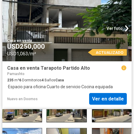
Ver foto
Casa
·
en venta
USD250,000
ACTUALIZADO
USD1,063/m²
Casa en venta Tarapoto Partido Alto
Pamashto
235
m²
6
Dormitorios
4
Baños
Casa
·
Espacio para oficina
·
Cuarto de servicio
·
Cocina equipada
Ver en detalle
Nuevo
en
Doomos