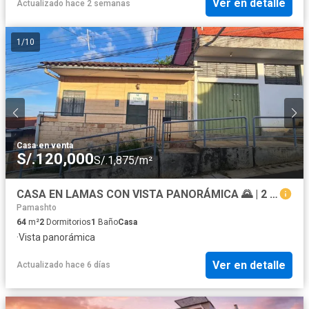
Ver en detalle
Actualizado hace 2 semanas
1
/
10
Casa
·
en venta
S/.120,000
S/.1,875/m²
CASA EN LAMAS CON VISTA PANORÁMICA 🌄 | 2 HABITACIONES | PRECIO NEGOCIABLE
Pamashto
64
m²
2
Dormitorios
1
Baño
Casa
·
Vista panorámica
Ver en detalle
Actualizado hace 6 días