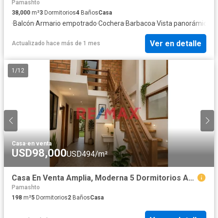
Pamashto
38,000
m²
3
Dormitorios
4
Baños
Casa
·
Balcón
·
Armario empotrado
·
Cochera
·
Barbacoa
·
Vista panorámica
·
S
Ver en detalle
Actualizado hace más de 1 mes
1
/
12
Casa
·
en venta
USD98,000
USD494/m²
Casa En Venta Amplia, Moderna 5 Dormitorios Amplios 3 Baños Area 300M2 2 Cocheras
Pamashto
198
m²
5
Dormitorios
2
Baños
Casa