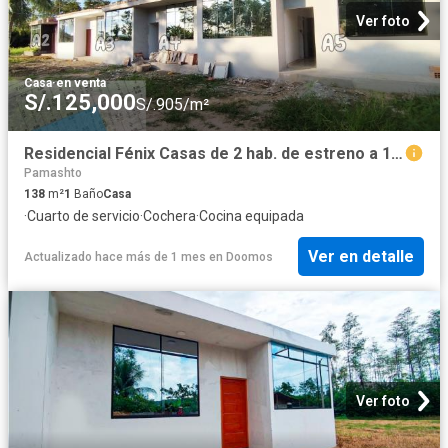
Ver foto
Casa
·
en venta
S/.125,000
S/.905/m²
Residencial Fénix Casas de 2 hab. de estreno a 12 min de Tarapoto
Pamashto
138
m²
1
Baño
Casa
·
Cuarto de servicio
·
Cochera
·
Cocina equipada
Ver en detalle
Actualizado hace más de 1 mes
en
Doomos
Ver foto