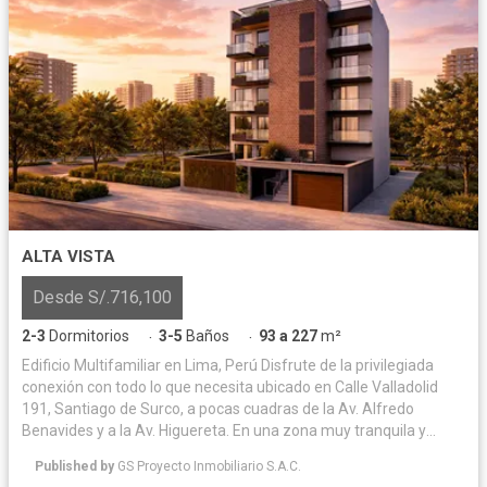
ALTA VISTA
Desde S/.716,100
2-3
Dormitorios
3-5
Baños
93 a 227
m²
·
·
Edificio Multifamiliar en Lima, Perú Disfrute de la privilegiada
conexión con todo lo que necesita ubicado en Calle Valladolid
191, Santiago de Surco, a pocas cuadras de la Av. Alfredo
Benavides y a la Av. Higuereta. En una zona muy tranquila y
residencial. Su nuevo hogar en Valladolid integrará la
Published by
GS Proyecto Inmobiliario S.A.C.
tranquilidad con la conveniencia. Imagine vivir donde los parques,