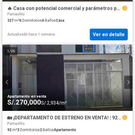
🔥 Casa con potencial comercial y parámetros para 5 pisos | Partido Alto – Tarapoto
Pamashto
327
m²
6
Dormitorios
6
Baños
Casa
Ver en detalle
Actualizado hace 1 semana
1
/
26
Apartamento
·
en venta
S/.270,000
S/.2,934/m²
🏡 ¡DEPARTAMENTO DE ESTRENO EN VENTA! | 92 m² | 3 Dormitorios | S/270,000 | Tarapoto
Pamashto
92
m²
3
Dormitorios
2
Baños
Apartamento