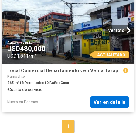
Ver foto
Casa
·
en venta
USD480,000
ACTUALIZADO
USD1,811/m²
Local Comercial Departamentos en Venta Tarapoto
Pamashto
265
m²
18
Dormitorios
10
Baños
Casa
·
Cuarto de servicio
Ver en detalle
Nuevo
en
Doomos
1