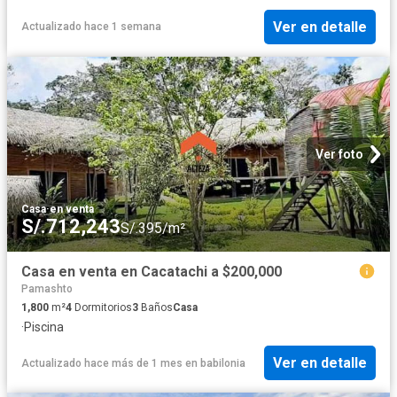
Ver en detalle
Actualizado hace 1 semana
Ver foto
Casa
·
en venta
S/.712,243
S/.395/m²
Casa en venta en Cacatachi a $200,000
Pamashto
1,800
m²
4
Dormitorios
3
Baños
Casa
·
Piscina
Ver en detalle
Actualizado hace más de 1 mes
en
babilonia