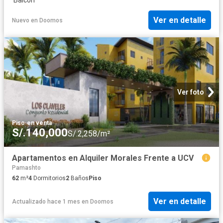
·
Balcón
Ver en detalle
Nuevo
en
Doomos
Ver foto
Piso
·
en venta
S/.140,000
S/.2,258/m²
Apartamentos en Alquiler Morales Frente a UCV
Pamashto
62
m²
4
Dormitorios
2
Baños
Piso
Ver en detalle
Actualizado hace 1 mes
en
Doomos