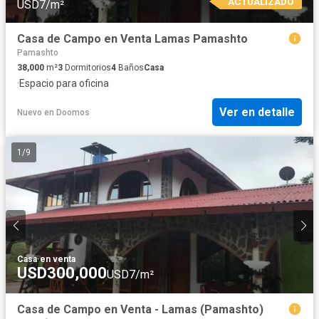
ACTUALIZADO
USD7/m²
Casa de Campo en Venta Lamas Pamashto
Pamashto
38,000
m²
3
Dormitorios
4
Baños
Casa
·
Espacio para oficina
Ver en detalle
Nuevo
en
Doomos
1
/
9
Casa
·
en venta
USD300,000
USD7/m²
Casa de Campo en Venta - Lamas (Pamashto)