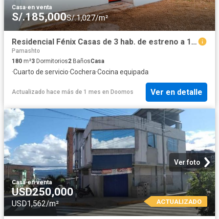
Casa
·
en venta
S/.185,000
S/.1,027/m²
Residencial Fénix Casas de 3 hab. de estreno a 12 min de Tarapoto
Pamashto
180
m²
3
Dormitorios
2
Baños
Casa
·
Cuarto de servicio
·
Cochera
·
Cocina equipada
Ver en detalle
Actualizado hace más de 1 mes
en
Doomos
Ver foto
Casa
·
en venta
USD250,000
ACTUALIZADO
USD1,562/m²