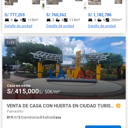
dormitorios con amplios closets, el principal incluye su propio
baño y los otros 2 dormitorios comparten un baño secundario
Todos los departamentos cuentan con uno o dos
S/.777,259
S/.760,362
S/.1,182,786
estacionamientos y un depósito a elección del cliente. ¡Te
3
4
115m²
3
4
113m²
3
5
205m²
invitamos a visitar nuestra caseta de ventas en la Calle Francisco
Detalle de unidad
Detalle de unidad
Detalle de unidad
Seguin N°128, Urbanización Las Gardenias, en el Distrito de
Santiago de Surco (Altura de la Cuadra 20 de la Av. Velazco
Astete), todos los días de 9:00 am a 06:00 pm para conocer más
1
/
23
sobre esta gran oportunidad!
Casa
·
en venta
S/.415,000
S/.506/m²
VENTA DE CASA CON HUERTA EN CIUDAD TURISTICA DE LAMAS A 30 MINUTOS DE TARAPOTO
Pamashto
819
m²
3
Dormitorios
3
Baños
Casa