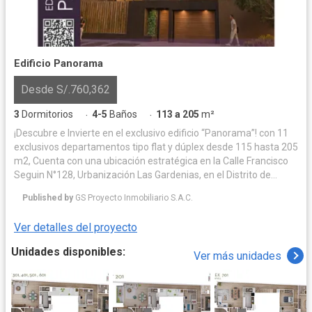
Edificio Panorama
Desde S/.760,362
3
Dormitorios
4-5
Baños
113 a 205
m²
·
·
¡Descubre e Invierte en el exclusivo edificio “Panorama”! con 11
exclusivos departamentos tipo flat y dúplex desde 115 hasta 205
m2, Cuenta con una ubicación estratégica en la Calle Francisco
Seguin N°128, Urbanización Las Gardenias, en el Distrito de
Santiago de Surco (Altura de la Cuadra 20 de la Av. Velazco
Published by
GS Proyecto Inmobiliario S.A.C.
Astete) Este proyecto está rodeado de hermosos parques
recreativos y zonas exclusivas. Cuenta con una amplia
Ver detalles del proyecto
distribución funcional en cada nivel, este edificio ofrece una
excelente iluminación y ventilación natural. Cada unidad
Unidades disponibles:
Ver más unidades
inmobiliaria cuenta con sala comedor, baño de visita, terrazas
con zonas de BBQ, opciones de cocina cerrada o abierta con
muebles altos, bajos y tableros de granito y cuarzo, patio
lavandería, cuarto y baño de servicio, estar TV familiar y 3