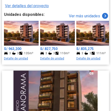
los mejores colegios, centros comerciales y restaurantes son
Ver detalles del proyecto
una extensión natural de su día a día. Esta es la ubicación
perfecta para construir los recuerdos más valiosos de su familia,
Unidades disponibles:
Ver más unidades
con la ciudad a sus pies y la comodidad de siempre tenerlo todo
cerca.
S/.963,200
S/.827,750
S/.835,275
3
3
135m²
3
3
110m²
3
3
111m²
Detalle de unidad
Detalle de unidad
Detalle de unidad