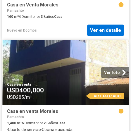
Casa en Venta Morales
Pamashto
160
m²
4
Dormitorios
3
Baños
Casa
Ver en detalle
Nuevo
en
Doomos
Ver foto
Casa
·
en venta
USD400,000
ACTUALIZADO
USD285/m²
Casa en venta Morales
Pamashto
1,400
m²
6
Dormitorios
2
Baños
Casa
·
Cuarto de servicio
·
Cocina equipada