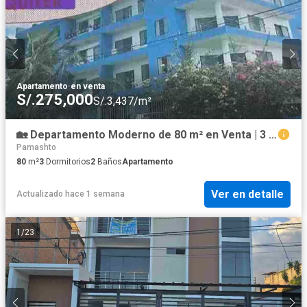
Apartamento
·
en venta
S/.275,000
S/.3,437/m²
🏡 Departamento Moderno de 80 m² en Venta | 3 Dormitorios | Morales
Pamashto
80
m²
3
Dormitorios
2
Baños
Apartamento
Ver en detalle
Actualizado hace 1 semana
1
/
23