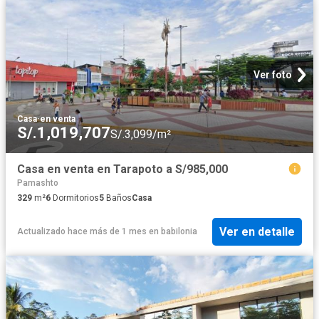
Ver foto
Casa
·
en venta
S/.1,019,707
S/.3,099/m²
Casa en venta en Tarapoto a S/985,000
Pamashto
329
m²
6
Dormitorios
5
Baños
Casa
Ver en detalle
Actualizado hace más de 1 mes
en
babilonia