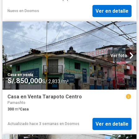
Ver en detalle
Nuevo
en
Doomos
Ver foto
Casa
·
en venta
S/.850,000
S/.2,833/m²
Casa en Venta Tarapoto Centro
Pamashto
300
m²
Casa
Ver en detalle
Actualizado hace 3 semanas
en
Doomos