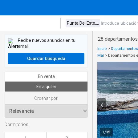
28 departamentos e
Recibe nuevos anuncios en tu
email
Inicio
>
Departamentos e
Mar
>
Departamentos en
Guardar búsqueda
En venta
En alquiler
Ordenar por:
Dormitorios
1
/
35