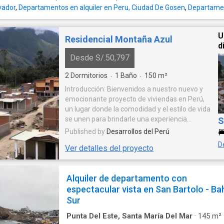
lvador
,
Departamentos en alquiler en Peru, Ciudad De Gosen
,
Departamen
U
Residencial Montaña Azul
d
Desde S/.50,797
2
Dormitorios
1
Baño
150
m²
·
·
Introducción: Bienvenidos a nuestro nuevo y
emocionante proyecto de viviendas en Perú,
un lugar donde la comodidad y el estilo de vida
se unen para brindarle una experiencia
S
residencial excepcional. Diseñado por un
Published by
Desarrollos del Perú
desarrollador líder en la industria, este
D
Ver detalles del proyecto
proyecto ofrece una combinación perfecta de
arquitectura moderna, comodidades de
primer nivel y ubicación estratégica en el
Alquiler de departamento con
hermoso país peruano. Ubicación: Este
espectacular vista en San Bartolo - Ba
proyecto se encuentra estratégicamente
ubicado en una de las zonas más prestigiosas
Sur
y vibrantes de Perú. Rodeado de
Punta Del Este, Santa María Del Mar
·
145
m²
impresionantes vistas panorámicas de las