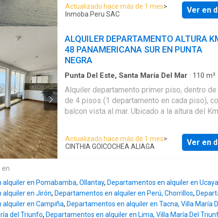
m² 🏡 Primer piso 🚗 1 estacionamiento inclu
Actualizado hace más de 1 mes
>
Ver en d
(opción de un segundo estacionamiento con 
Inmoba Peru SAC
adicional) Distribución ✨ Sala-comedor con terraza y
vista a la bahía ✨ Kitchenette funcional ✨ La
ALQUILER DEPARTAMENTO ALTURA K
con lavadora y secadora ✨ Dormitorio princip
48 PANAMERICANA SUR EN PUNTA
baño incorporado ✨ Dormitorio secundario 
NEGRA
completo adicional ✨ Dormitorio y baño de s
de excelente tamaño 🚫 No se aceptan mascotas
Punta Del Este, Santa María Del Mar
·
110
m²
Dormitorios
·
2
Baños
·
Apartamento
·
Balcón
·
Costos Adicionales * Mantenimiento: S/ 300
Alquiler departamento primer piso, dentro de 
Cochera
·
Vista panorámica
mensuales * Consumo de electricidad según
de 4 pisos (1 departamento en cada piso), c
🇵🇪 Fiestas Patrias 2026 US$ 950 🎆 Año Nuevo
balcon vista al mar. Ubicado a la altura del K
(28 dic. – 3 ene.) US$ 1,600 ☀️ Enero (4 ene. – 31
la Panamericana antigua. El departamento co
ene.) US$ 2,700 🌊 Febrero (2 feb. – 1 mar.) US$
3 dormitorios, 2 baños con ducha, además el
Actualizado hace más de 1 mes
>
2,700 🏖️ Temporada completa (28 dic. – 1 mar.) US$
Ver en d
incluye 1 estacionamiento. Costo de manten
CINTHIA GOICOCHEA ALIAGA
6,200 📅 Alquiler mensual (marzo) US$1,500 📅
100 soles por mes. El agua y la luz se pagan
Alquiler mensual (abril–diciembre) US$ 1,100 Ideal
según consumo. Contrato anual. Forma de pa
e en
para: ✅ Vista panorámica al mar desde la sal
1 mes de adelanto mas 2 de garantía. No se 
terraza ✅ Totalmente amoblado y equipado ✅
 alquiler en Pomabamba, Ollantay
,
Departamentos en alquiler en Ucayal
mascotas.
para teletrabajo o estadías prolongadas 📩
alquiler en Jirón
,
Departamentos en alquiler en Perú, Chorrillos
,
Departa
Contáctame para mayor información y disponi
 alquiler en Campiña
,
Departamentos en alquiler en Tacna, Villa María D
aría del Triunfo
,
Departamentos en alquiler en Lima, Villa María Del Triun