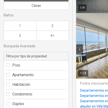
Casas
1
/
9
Baños
1
2
3
4+
Búsqueda Avanzada
Filtra por tipo de propiedad
Piso
1
/
18
Apartamento
Podría interesart
Habitación
Departamentos en
Condominio
Departamentos en 
Departamentos en
Dúplex
alquiler en Villa M