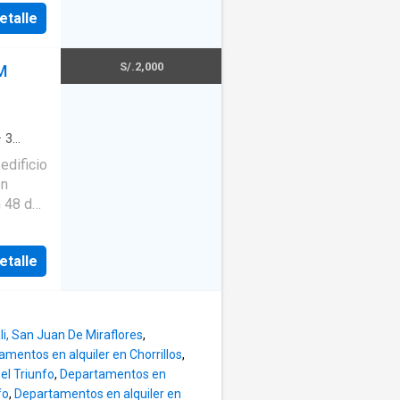
ido
etalle
costo
vandería
S/.2,000
M
al con
✨ Baño
ervicio
·
3
edificio
 uso
on
m 48 de
nsta de
 precio
etalle
imiento
 aparte
go 2x1,
a y
aceptan
 Ideal
i, San Juan De Miraflores
,
mentos en alquiler en Chorrillos
,
bilidad.
el Triunfo
,
Departamentos en
fo
,
Departamentos en alquiler en