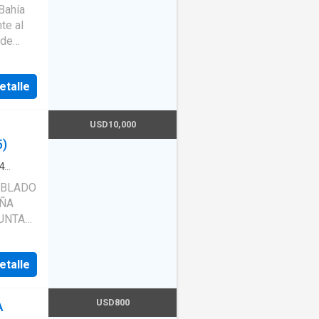
te al
de
de las
ur.
etalle
0*
bahía
USD10,000
)
ño
4
io
·
EÑA
PUNTA
dad.
 28 de
etalle
4 de
 nuevo
de
USD800
A