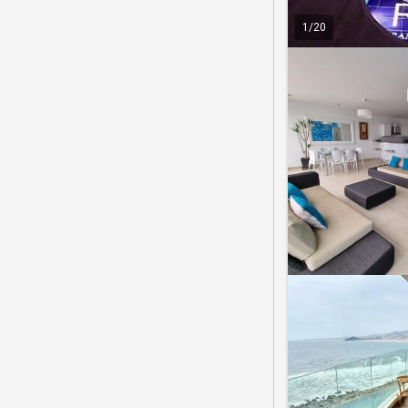
1
/
20