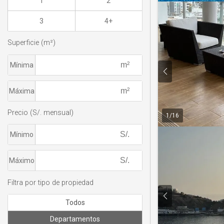
1
2
3
4+
Superficie (m²)
Mínima
Máxima
Precio (S/. mensual)
1
/
16
Mínimo
Máximo
Filtra por tipo de propiedad
Todos
Departamentos