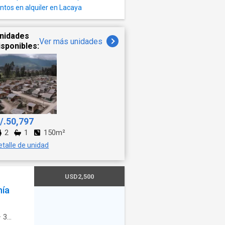
tos en alquiler en Lacaya
nidades
Ver más unidades
isponibles:
/.50,797
2
1
150m²
etalle de unidad
USD2,500
hía
·
3