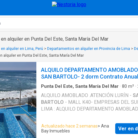
n alquiler en Punta Del Este, Santa María Del Mar
n alquiler en Lima, Perú
>
Departamentos en alquiler en Provincia de Lima
>
De
 alquiler en Punta Del Este, Santa María Del Mar
ALQUILO DEPARTAMENTO AMOBLADO
SAN BARTOLO- 2 dorm Contrato Anua
Punta Del Este, Santa María Del Mar
·
80
m²
·
Dormitorios
·
2
Baños
·
Apartamento
·
Balcón
·
ALQUILO AMOBLADO .ATENCIÓN LURÍN -
S
empotrado
·
Cochera
·
Bodega
·
Cocina equipad
BARTOLO
- MALL K40- EMPRESAS DEL SU
Ascensor
·
Seguridad
·
Sauna
·
Piscina
·
Barbac
Gimnasio
LIMA : ALQUILO DEPARTAMENTO AMOBLAD
alquiler permanente anual. Tranquilidad para su
Home Office en Condominio Ocean Reef de
Actualizado hace 2 semanas
> Ana
Ver en d
Bartolo
- 2 dormitorios, 2 baños . 2
Bay Inmuebles
estacionamientos , 2 TVs, dormitorio principa