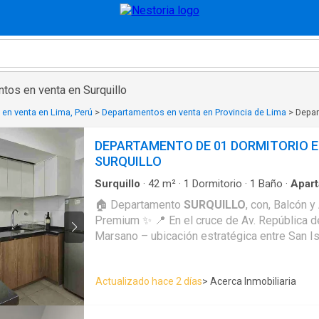
tos en venta en Surquillo
en venta en Lima, Perú
>
Departamentos en venta en Provincia de Lima
>
Depar
DEPARTAMENTO DE 01 DORMITORIO EN
SURQUILLO
Surquillo
·
42
m²
·
1
Dormitorio
·
1
Baño
·
Apar
empotrado
·
Balcón
·
Cochera
·
Cocina equipad
🏠 Departamento
SURQUILLO
, con, Balcón 
panorámica
·
Terraza
·
Tanque de agua
·
Patio
·
Premium ✨ 📍 En el cruce de Av. República de Panamá y la Av. Tomás
Acceso para personas con discapacidad
·
Jardí
vigilancia
·
Gimnasio
·
Ascensor
·
Seguridad
·
Pis
Marsano – ubicación estratégica entre San Is
Borja. 📐 Área: 42 m² 💰 Precio: US$ 105,000 (negociable) 🛏️ 1
habitación amplia 🛋️ Sala comedor con balcón
Actualizado hace 2 días
> Acerca Inmobiliaria
de granito 🚿 1 baño completo 🧺 Lavandería 
Opcional, 1 estacionamiento de 12.5 m² a US$ 10,000 🏢
Mantenimiento S/150 🛗 3 ascensores con a