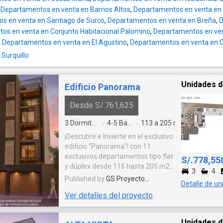
,
Departamentos en venta en Barrios Altos
,
Departamentos en venta en
s en venta en Santiago de Surco
,
Departamentos en venta en Breña
,
D
os en venta en Conjunto Habitacional Palomino
,
Departamentos en ven
,
Departamentos en venta en El Agustino
,
Departamentos en venta en Ch
Surquillo
Unidades d
Edificio Panorama
Desde S/.761,625
3
Dormitorios
4-5
Baños
113 a 205
m²
·
·
¡Descubre e Invierte en el exclusivo
edificio “Panorama”! con 11
exclusivos departamentos tipo flat
S/.778,55
y dúplex desde 115 hasta 205 m2,
3
4
Cuenta con una ubicación
Published by
GS Proyecto
Detalle de un
estratégica en la Calle Francisco
Inmobiliario S.A.C.
Ver detalles del proyecto
Seguin N°128, Urbanización Las
Gardenias, en el Distrito de
Santiago de Surco (Altura de la
Unidades d