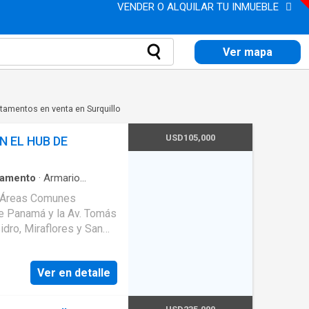
VENDER O ALQUILAR TU INMUEBLE
Ver mapa
tamentos en venta en Surquillo
USD105,000
 EL HUB DE
tamento
·
Armario
a
·
Gas natural
·
Vista
y Áreas Comunes
Área infantil
·
Vigilante
·
n
·
Barbacoa
·
Caseta de
cina
idro, Miraflores y San
 🍽️ Cocina con tablero
Ver en detalle
🔥 Gas natural 🚗
 Piso 12 🧹
cceso a