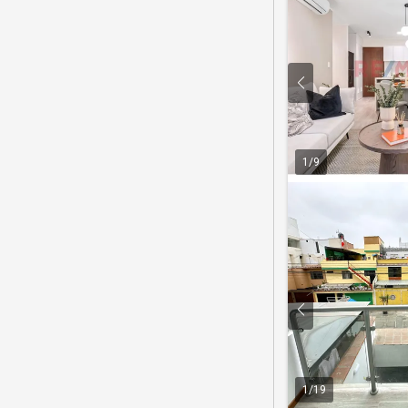
1
/
9
1
/
19