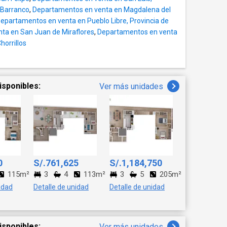
 Barranco
,
Departamentos en venta en Magdalena del
epartamentos en venta en Pueblo Libre, Provincia de
ta en San Juan de Miraflores
,
Departamentos en venta
orrillos
isponibles:
Ver más unidades
0
S/.761,625
S/.1,184,750
115m²
3
4
113m²
3
5
205m²
idad
Detalle de unidad
Detalle de unidad
isponibles:
Ver más unidades