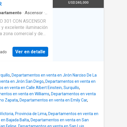
vandería, cuarto y baño
USD240,000
R
torios todos con closet
do y Walk-in closet), los
partamento
·
Ascensor
·
to compartido, Y
NTO 301 CON ASCENSOR
rvicio. **WHATSAPP VISITAS** 99 834----
y excelente iluminación
 Ricardo palma del
ISTRIBUIDOS
Ver en detalle
gado
n tablero de granito con
vanderia, cuarto y baño
torios todos con closet
quillo
,
Departamentos en venta en Jirón Narciso De La
do y Walk-in closet), los
enta en Jirón San Diego
,
Departamentos en venta en
to compartido. Cuenta
 en venta en Calle Albert Einstein, Surquillo
,
o de servicio.
entos en venta en Williams
,
Departamentos en venta
ano Zapata
,
Departamentos en venta en Emily Car
,
ictoria, Provincia de Lima
,
Departamentos en venta en
en Bajada Balta
,
Departamentos en venta en San
an Felipe
,
Departamentos en venta en San Luis,