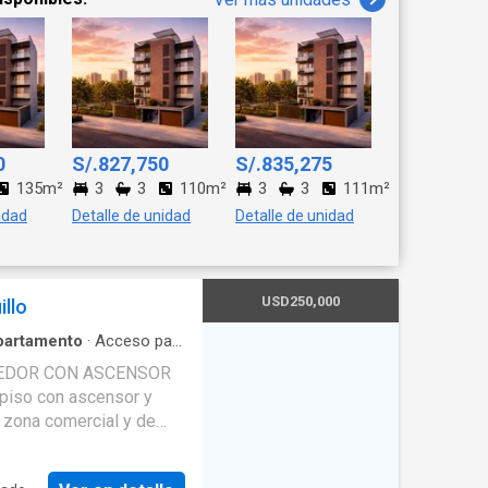
0
S/.827,750
S/.835,275
135m²
3
3
110m²
3
3
111m²
idad
Detalle de unidad
Detalle de unidad
USD250,000
llo
partamento
·
Acceso para
a
GEDOR CON ASCENSOR
piso con ascensor y
a zona comercial y de
 Ricardo palma del
ISTRIBUIDOS