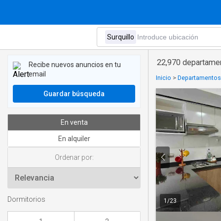
22,970 departamen
Recibe nuevos anuncios en tu
email
Inicio
>
Departamentos 
Guardar búsqueda
En venta
En alquiler
Ordenar por:
Dormitorios
1
/
23