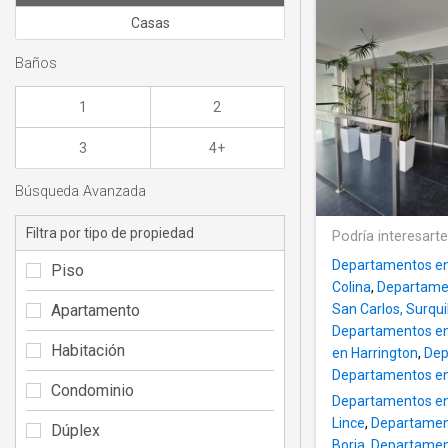
Casas
Baños
1
2
3
4+
Búsqueda Avanzada
Filtra por tipo de propiedad
Podría interesart
Departamentos en
Piso
Colina
,
Departamen
Apartamento
San Carlos, Surqui
Departamentos en
Habitación
en Harrington
,
Dep
Departamentos en 
Condominio
Departamentos en 
Lince
,
Departament
Dúplex
Borja
,
Departament