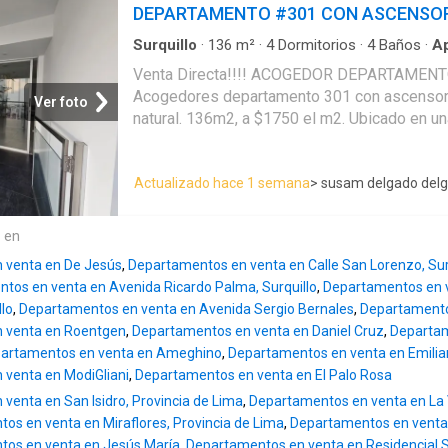
amplios espacios de estantería alta y baja, la
DEPARTAMENTO #301 CON ASCENSO
de servicio y baño de visitas, tiene 03 dormi
empotrado (el cuarto principal con baño inclui
Surquillo
·
136
m²
·
4
Dormitorios
·
4
Baños
·
A
Terraza
otros dos cuartos comparten un baño comple
Venta Directa!!!! ACOGEDOR DEPARTAME
ademas con cuarto de se
Acogedores departamento 301 con ascensor 
Ver foto
natural. 136m2, a $1750 el m2. Ubicado en una zona comercial y de
acceso publico, a dos cuadras de la Estacion
metropolitano y a 10 minutos del Ovalo de Miraflores. D
Actualizado hace 1 semana
> susam delgado del
DE LA SIGUIENTE MANERA: Terraza de acceso, sala-comedor
iluminada con vista exterior, amplia cocina co
amplios espacios de estanteria alta y baja, la
e en
de servicio y baño de visitas, tiene 03 dormi
 venta en De Jesús
,
Departamentos en venta en Calle San Lorenzo, Sur
empotrado (el cuarto principal con baño inclui
tos en venta en Avenida Ricardo Palma, Surquillo
,
Departamentos en v
otros dos cuartos comparten un baño comple
llo
,
Departamentos en venta en Avenida Sergio Bernales
,
Departamentos
con terracita individual interior, y cuarto y bañ
 venta en Roentgen
,
Departamentos en venta en Daniel Cruz
,
Departam
**WHATSAPP VISITAS** 99834----
artamentos en venta en Ameghino
,
Departamentos en venta en Emili
venta en ModiGliani
,
Departamentos en venta en El Palo Rosa
venta en San Isidro, Provincia de Lima
,
Departamentos en venta en La V
os en venta en Miraflores, Provincia de Lima
,
Departamentos en venta 
os en venta en Jesús María
,
Departamentos en venta en Residencial S