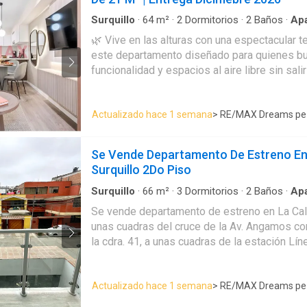
departamentos, 2 por piso Video adjunto Idea
personas adulto mayor Ubicación ideal. A unas cuadras del cruce de
Surquillo
·
64
m²
·
2
Dormitorios
·
2
Baños
·
Ap
la Av. Angamos con Av. Aviación, paralelo a l
🌿 Vive en las alturas con una espectacular terraza 
de la estación Línea 1 del tren, cerca de cen
este departamento diseñado para quienes bu
colegios, universidades, clínicas, parques y 
funcionalidad y espacios al aire libre sin salir de l
en el piso 18, este moderno departamento c
techada con una impresionante terraza privad
Actualizado hace 1 semana
> RE/MAX Dreams pe
convirtiéndose en el lugar ideal para disfrut
crear un espacio de descanso, implementar 
simplemente contemplar la vista desde la com
Se Vende Departamento De Estreno En
distribución ha sido diseñada para brindar c
Surquillo 2Do Piso
máximo cada ambiente, integrando una acoge
moderna cocina de concepto contemporáne
Surquillo
·
66
m²
·
3
Dormitorios
·
2
Baños
·
Ap
habitaciones que se adaptan perfectamente a
Se vende departamento de estreno en La Cale
pequeñas o profesionales que trabajan desde casa. La 
unas cuadras del cruce de la Av. Angamos con 
iluminación natural y la amplitud de sus espa
la cdra. 41, a unas cuadras de la estación Lín
departamento en una oportunidad ideal tanto 
centros comerciales, colegios, universidades,
invertir en una de las zonas con mayor proye
más. Cuenta con 3 habitaciones con clóset, la principal con baño Sala,
Lima. Características ✔ Área techada: 64.30 m² ✔ Área libre: 20.91 m²
Actualizado hace 1 semana
> RE/MAX Dreams pe
comedor y cocina tipo americana con mueble
✔ Área total: 85.21 m² ✔ Piso 18 ✔ 2 habitaciones ✔ 2.5 baños ✔
lavandería cerrada Cocina equipada: cocina encimera, campana y