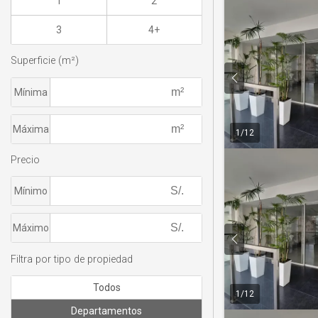
1
2
3
4+
Superficie (m²)
Mínima
Máxima
1
/
12
Precio
Mínimo
Máximo
Filtra por tipo de propiedad
Todos
1
/
12
Departamentos