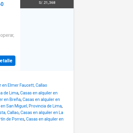
lio y
S/.21,368
60
ientos
da
 damas
ina
·
ados en
quipada
·
ntes
operar,
es
1 jardín
dia
zona
agua y
etalle
ara
el
te
,
a
de
,
r en Elmer Faucett, Callao
aza,
cia de Lima
,
Casas en alquiler en
er en Breña
,
Casas en alquiler en
quipo ́:
 en San Miguel, Provincia de Lima
,
sta, Callao
,
Casas en alquiler en La
 luces
tín de Porres
,
Casas en alquiler en
lados