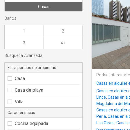
Casas
Baños
1
2
3
4+
Búsqueda Avanzada
Filtra por tipo de propiedad
Podría interesart
Casa
Casas en alquiler
Casa de playa
Casas en alquiler 
Lince
,
Casas en alq
Villa
Magdalena del Ma
Casas en alquiler
Características
Perla
,
Casas en alq
Los Olivos
,
Casas e
Cocina equipada