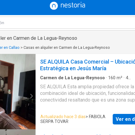
iler en Carmen de La Legua-Reynoso
er en Callao
>
Casas en alquiler en Carmen de La Legua-Reynoso
SE ALQUILA Casa Comercial – Ubicaci
Estratégica en Jesús María
Carmen de La Legua-Reynoso
·
160
m²
·
4
Dormitorios
·
2
Baños
·
Casa
·
Agua
·
Cocina eq
SE ALQUILA Esta amplia propiedad ofrece la
Cuarto de servicio
·
Cochera
combinación ideal de ubicación, funcionalida
conectividad resaltando que es una zona sup
segura y tranquila, ideal para oficinas
administrativas, consultorios, estudios
Actualizado hace 3 días
> FABIOLA
Ver en d
profesionales, centros de capacitación o e
SERPA TOVAR
de servicios. Ubicación privilegiada Situada e
corazón de Jesús María, con rápido acceso a