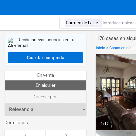
176 casas en alqu
Recibe nuevos anuncios en tu
email
Inicio
>
Casas en alquil
Guardar búsqueda
En venta
En alquiler
Ordenar por:
Dormitorios
1
/
16