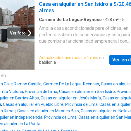
Primera planta: 1 puerta y reja de ingreso amp
Casa en alquiler en San Isidro a S/20,4
agendar una visita. Pro
con pequeño jardín y recibidor. 2 estacionam
al mes
internos, esta área también puede ser utiliza
como almacén, según prefieran. Baños (2 de
Carmen de La Legua-Reynoso
·
428
m²
·
5
Dormitorios
·
2
Baños
·
Casa
·
Espacio para ofic
y 2 de caballeros) perfectamente implement
Amplia casa acondicionada para oficinas, en
Terraza
·
Jardín
·
Aire acondicionado
·
Cocina e
la parte de agua, desagüe y eléctrica. Ambie
Ver foto
perfecto estado de conservación y lista para 
Vigilante
amplios, iluminados, frescos con instalacion
que combina funcionalidad empresarial con
eléctricas en muy buen estado, para oficinas. 
espacios cálidos y agradables. Ubicada a me
interior amplio 1 terraza techada aligerada 1
cuadra de Vivanda Los Libertadores, en una 
Actualizado hace más de 1 mes
en
ambiente comedor con servicios básicos de 
Ver en d
estratégica, segura y de fácil acceso, ideal p
babilonia
desagüe. 1 almacén a manera de pérgola en 
empresas que buscan proyectar una excelen
extremo interior del predio. 1 escalera amplia
imagen corporativa. No paga mantenimiento (
e en
principal 1 escalera de emergencia 1 puerta 
diferencia de edificios corporativos). Además
servicio y
 en Calle Ramon Castilla, Carmen De La Legua-Reynoso
,
Casas en alquile
cuenta con un hermoso jardín posterior y terr
en La Victoria, Provincia de Lima
,
Casas en alquiler en San Isidro, Provin
perfectos para reuniones internas, eventos
uiler en Barrios Altos
,
Casas en alquiler en Jesús María
,
Casas en alquil
corporativos o momentos de integración del e
r
,
Casas en alquiler en Pueblo Libre, Provincia de Lima
,
Casas en alquiler
Aire acondicionado en todos los ambientes
 en Rímac
,
Casas en alquiler en Mirones Bajo
,
Casas en alquiler en Bellavi
Corriente trifásica Sistema contra incendios,
uiler en Independencia, Provincia de Lima
,
Casas en alquiler en San Mar
de emergencia y extintores Ambientes amob
n alquiler en La Punta
Modernas luminarias y cortinas roller Jardín