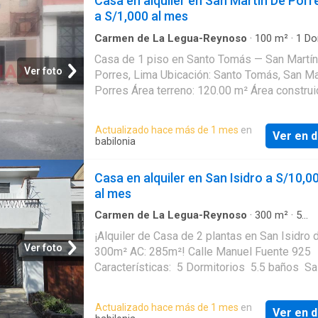
Casa en alquiler en San Martin De Porr
minimarket u otros negocios Precio de alquile
a S/1,000 al mes
9,000 soles Condiciones: 2 meses de garantí
mes de adelanto (2x1) Su estratégica ubicac
Carmen de La Legua-Reynoso
·
100
m²
·
1
Dor
·
1
Baño
·
Casa
·
Barbacoa
·
Cochera
distribución la hacen perfecta para negocios
Casa de 1 piso en Santo Tomás — San Martín
requieran alto tránsito y fácil acceso. Contá
Ver foto
Porres, Lima Ubicación: Santo Tomás, San Ma
para mayor información y agendar una visita
Porres Área terreno: 120.00 m² Área construi
100.00 m² ️ Habitaciones: 1 Baños: 1
Estacionamiento: No disponible Antigüedad:
Actualizado hace más de 1 mes
en
Ver en d
Descripción: Acogedora casa de un solo nivel
babilonia
práctica y funcional. Con 100 m² construidos
un terreno de 120 m², ofrece distribución có
Casa en alquiler en San Isidro a S/10,0
la posibilidad de disfrutar de espacio exterio
al mes
adaptar áreas según tus necesidades. Ideal 
pareja, persona sola o proyecto de home offi
Carmen de La Legua-Reynoso
·
300
m²
·
5
Dormitorios
·
5
Baños
·
Casa
·
Cochera
·
Cocina
Zona tranquila y con fácil acceso a transporte
¡Alquiler de Casa de 2 plantas en San Isidro 
equipada
servicios cercanos. ¿Quieres verla en perso
Ver foto
300m² AC: 285m²! Calle Manuel Fuente 925
Solicita más información y agenda tu visita
Características: ️ 5 Dormitorios ️ 5.5 baños ️ Sa
comedor amplios ️ Cocina funcional ️ Patio amp
estacionamiento interior ️ 03 estacionamient
Actualizado hace más de 1 mes
en
Ver en d
exterior