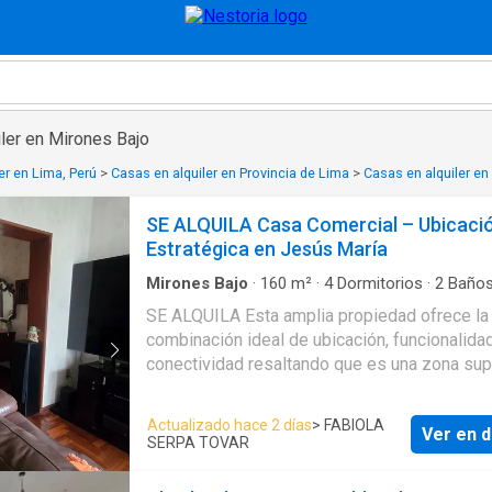
ler en Mirones Bajo
er en Lima, Perú
>
Casas en alquiler en Provincia de Lima
>
Casas en alquiler en
SE ALQUILA Casa Comercial – Ubicaci
Estratégica en Jesús María
Mirones Bajo
·
160
m²
·
4
Dormitorios
·
2
Baño
·
Agua
·
Cocina equipada
·
Cuarto de servicio
·
C
SE ALQUILA Esta amplia propiedad ofrece la
combinación ideal de ubicación, funcionalida
conectividad resaltando que es una zona sup
segura y tranquila, ideal para oficinas
administrativas, consultorios, estudios
Actualizado hace 2 días
> FABIOLA
Ver en d
profesionales, centros de capacitación o e
SERPA TOVAR
de servicios. Ubicación privilegiada Situada e
corazón de Jesús María, con rápido acceso a