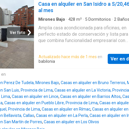
Primera planta: 1 puerta y reja de ingreso amp
Casa en alquiler en San Isidro a S/20,4
agendar una visita. Pro
con pequeño jardín y recibidor. 2 estacionam
al mes
internos, esta área también puede ser utiliza
como almacén, según prefieran. Baños (2 de
Mirones Bajo
·
428
m²
·
5
Dormitorios
·
2
Baño
·
Espacio para oficina
·
Terraza
·
Jardín
·
Aire
y 2 de caballeros) perfectamente implement
Amplia casa acondicionada para oficinas, en
acondicionado
·
Cocina equipada
·
Vigilante
la parte de agua, desagüe y eléctrica. Ambie
Ver foto
perfecto estado de conservación y lista para 
amplios, iluminados, frescos con instalacion
que combina funcionalidad empresarial con
eléctricas en muy buen estado, para oficinas. 
espacios cálidos y agradables. Ubicada a me
interior amplio 1 terraza techada aligerada 1
cuadra de Vivanda Los Libertadores, en una 
Actualizado hace más de 1 mes
en
ambiente comedor con servicios básicos de 
Ver en d
estratégica, segura y de fácil acceso, ideal p
babilonia
desagüe. 1 almacén a manera de pérgola en 
empresas que buscan proyectar una excelen
extremo interior del predio. 1 escalera amplia
imagen corporativa. No paga mantenimiento (
e en
principal 1 escalera de emergencia 1 puerta 
diferencia de edificios corporativos). Además
servicio y
en Perez De Tudela, Mirones Bajo
,
Casas en alquiler en Bruno Terreros, 
cuenta con un hermoso jardín posterior y terr
en San Luis, Provincia de Lima
,
Casas en alquiler en La Victoria, Provinci
perfectos para reuniones internas, eventos
e Lima
,
Casas en alquiler en Lince
,
Casas en alquiler en Barrios Altos
,
Cas
corporativos o momentos de integración del e
ña
,
Casas en alquiler en Pueblo Libre, Provincia de Lima
,
Casas en alquil
Aire acondicionado en todos los ambientes
guel, Provincia de Lima
,
Casas en alquiler en Rímac
,
Casas en alquiler 
Corriente trifásica Sistema contra incendios,
n Bellavista, Callao
,
Casas en alquiler en La Perla
,
Casas en alquiler en 
de emergencia y extintores Ambientes amob
en San Martín de Porres
,
Casas en alquiler en Los Olivos
Modernas luminarias y cortinas roller Jardín