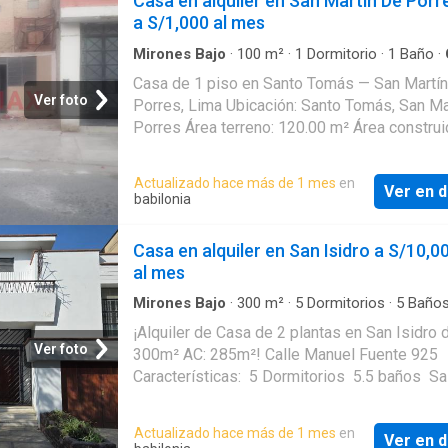
Casa en alquiler en San Martin De Porr
minimarket u otros negocios Precio de alquile
a S/1,000 al mes
9,000 soles Condiciones: 2 meses de garantí
mes de adelanto (2x1) Su estratégica ubicac
Mirones Bajo
·
100
m²
·
1
Dormitorio
·
1
Baño
·
Barbacoa
·
Cochera
distribución la hacen perfecta para negocios
Casa de 1 piso en Santo Tomás — San Martín
requieran alto tránsito y fácil acceso. Contá
Ver foto
Porres, Lima Ubicación: Santo Tomás, San Ma
para mayor información y agendar una visita
Porres Área terreno: 120.00 m² Área construi
100.00 m² ️ Habitaciones: 1 Baños: 1
Estacionamiento: No disponible Antigüedad:
Actualizado hace más de 1 mes
en
Ver en d
Descripción: Acogedora casa de un solo nivel
babilonia
práctica y funcional. Con 100 m² construidos
un terreno de 120 m², ofrece distribución có
Casa en alquiler en San Isidro a S/10,0
la posibilidad de disfrutar de espacio exterio
al mes
adaptar áreas según tus necesidades. Ideal 
pareja, persona sola o proyecto de home offi
Mirones Bajo
·
300
m²
·
5
Dormitorios
·
5
Baño
·
Cochera
·
Cocina equipada
Zona tranquila y con fácil acceso a transporte
¡Alquiler de Casa de 2 plantas en San Isidro 
servicios cercanos. ¿Quieres verla en perso
Ver foto
300m² AC: 285m²! Calle Manuel Fuente 925
Solicita más información y agenda tu visita
Características: ️ 5 Dormitorios ️ 5.5 baños ️ Sa
comedor amplios ️ Cocina funcional ️ Patio amp
estacionamiento interior ️ 03 estacionamient
Actualizado hace más de 1 mes
en
Ver en d
exterior