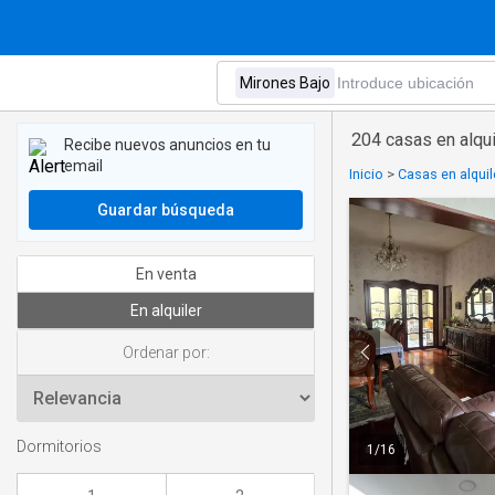
204 casas en alqui
Recibe nuevos anuncios en tu
email
Inicio
>
Casas en alquil
Guardar búsqueda
En venta
En alquiler
Ordenar por:
Dormitorios
1
/
16