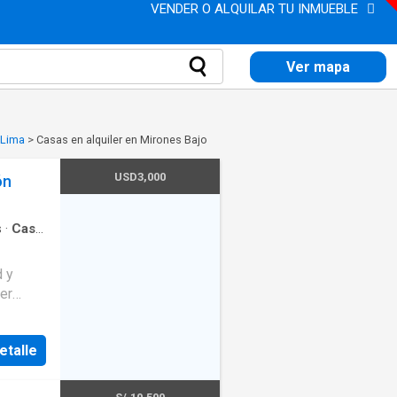
VENDER O ALQUILAR TU INMUEBLE
Ver mapa
 Lima
>
Casas en alquiler en Mirones Bajo
USD3,000
ón
s
·
Casa
ochera
d y
er
etalle
mpresas
n el
 las