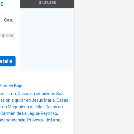
lio y
S/.21,368
60
ientos
da
 damas
s
·
Casa
ados en
ntes
operar,
es
1 jardín
dia
zona
agua y
etalle
ara
el
te
,
a
de
,
Mirones Bajo
aza,
a de Lima
,
Casas en alquiler en San
as en alquiler en Jesús María
,
Casas
quipo ́:
er en Magdalena del Mar
,
Casas en
en Carmen de La Legua-Reynoso
,
 luces
Independencia, Provincia de Lima
,
lados