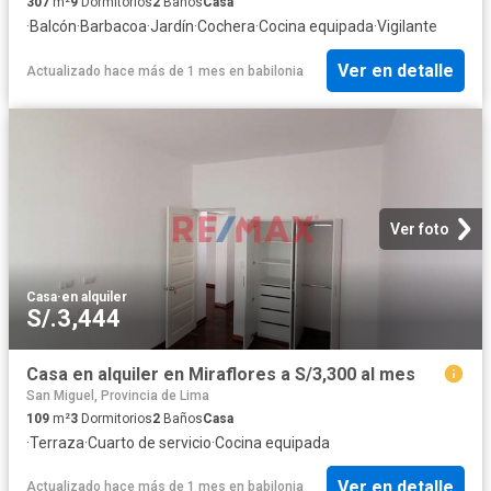
307
m²
9
Dormitorios
2
Baños
Casa
·
Balcón
·
Barbacoa
·
Jardín
·
Cochera
·
Cocina equipada
·
Vigilante
Ver en detalle
Actualizado hace más de 1 mes
en
babilonia
Ver foto
Casa
·
en alquiler
S/.3,444
Casa en alquiler en Miraflores a S/3,300 al mes
San Miguel, Provincia de Lima
109
m²
3
Dormitorios
2
Baños
Casa
·
Terraza
·
Cuarto de servicio
·
Cocina equipada
Ver en detalle
Actualizado hace más de 1 mes
en
babilonia