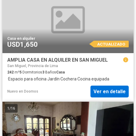
Casa
·
en alquiler
USD1,650
ACTUALIZADO
AMPLIA CASA EN ALQUILER EN SAN MIGUEL
San Miguel, Provincia de Lima
242
m²
5
Dormitorios
3
Baños
Casa
·
Espacio para oficina
·
Jardín
·
Cochera
·
Cocina equipada
Ver en detalle
Nuevo
en
Doomos
1
/
16