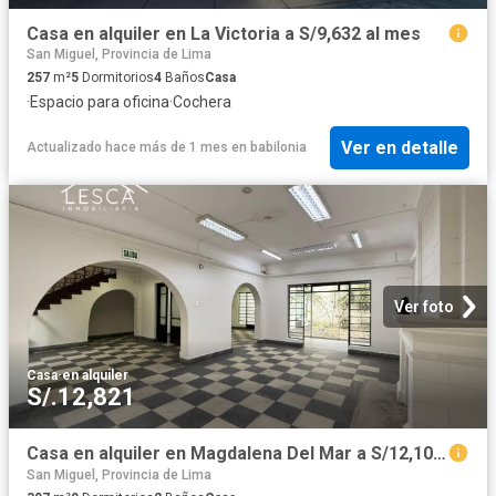
Casa en alquiler en La Victoria a S/9,632 al mes
San Miguel, Provincia de Lima
257
m²
5
Dormitorios
4
Baños
Casa
·
Espacio para oficina
·
Cochera
Ver en detalle
Actualizado hace más de 1 mes
en
babilonia
Ver foto
Casa
·
en alquiler
S/.12,821
Casa en alquiler en Magdalena Del Mar a S/12,107 al mes
San Miguel, Provincia de Lima