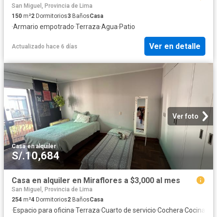
San Miguel, Provincia de Lima
150
m²
2
Dormitorios
3
Baños
Casa
·
Armario empotrado
·
Terraza
·
Agua
·
Patio
Ver en detalle
Actualizado hace 6 días
Ver foto
Casa
·
en alquiler
S/.10,684
Casa en alquiler en Miraflores a $3,000 al mes
San Miguel, Provincia de Lima
254
m²
4
Dormitorios
2
Baños
Casa
·
Espacio para oficina
·
Terraza
·
Cuarto de servicio
·
Cochera
·
Cocina eq