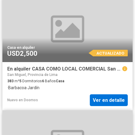
Casa
·
en alquiler
USD2,500
ACTUALIZADO
En alquiler CASA COMO LOCAL COMERCIAL San Miguel AMPLIA CASA COMO LOCAL COMERCIAL DE 2 PISOS IDEAL PARA DIFERENTES RUBROS EN ESQUINA Y EN LA MEJOR ZONA DE SAN MIGUEL Ideal para guardería, cas
San Miguel, Provincia de Lima
383
m²
5
Dormitorios
6
Baños
Casa
·
Barbacoa
·
Jardín
Ver en detalle
Nuevo
en
Doomos