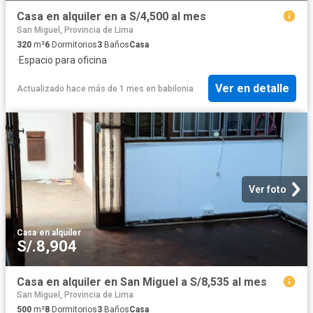
Casa en alquiler en a S/4,500 al mes
San Miguel, Provincia de Lima
320
m²
6
Dormitorios
3
Baños
Casa
·
Espacio para oficina
Ver en detalle
Actualizado hace más de 1 mes
en
babilonia
Ver foto
Casa
·
en alquiler
S/.8,904
Casa en alquiler en San Miguel a S/8,535 al mes
San Miguel, Provincia de Lima
500
m²
8
Dormitorios
3
Baños
Casa