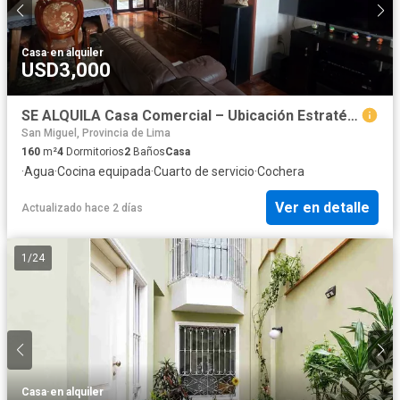
Casa
·
en alquiler
USD3,000
SE ALQUILA Casa Comercial – Ubicación Estratégica en Jesús María
San Miguel, Provincia de Lima
160
m²
4
Dormitorios
2
Baños
Casa
·
Agua
·
Cocina equipada
·
Cuarto de servicio
·
Cochera
Ver en detalle
Actualizado hace 2 días
1
/
24
Casa
·
en alquiler