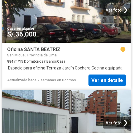
Ver foto
Casa
·
en alquiler
S/.36,000
Oficina SANTA BEATRIZ
San Miguel, Provincia de Lima
884
m²
15
Dormitorios
7
Baños
Casa
·
Espacio para oficina
·
Terraza
·
Jardín
·
Cochera
·
Cocina equipada
Ver en detalle
Actualizado hace 2 semanas
en
Doomos
Ver foto