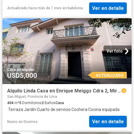
Ver en detalle
Actualizado hace más de 1 mes
en
babilonia
Ver foto
Casa
·
en alquiler
USD5,000
ACTUALIZADO
Alquilo Linda Casa en Enrique Meiggs Cdra 2, Miraflores
San Miguel, Provincia de Lima
404
m²
5
Dormitorios
2
Baños
Casa
·
Terraza
·
Jardín
·
Cuarto de servicio
·
Cochera
·
Cocina equipada
Ver en detalle
Nuevo
en
Doomos