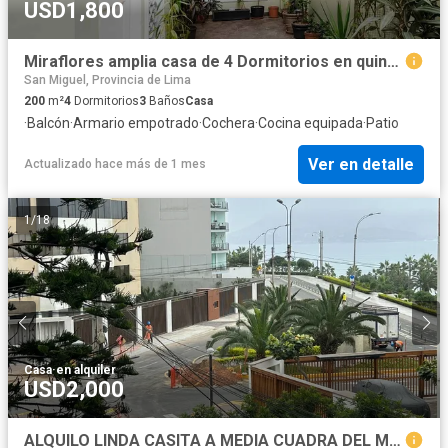
USD1,800
Miraflores amplia casa de 4 Dormitorios en quinta, excelente ubicación
San Miguel, Provincia de Lima
200
m²
4
Dormitorios
3
Baños
Casa
·
Balcón
·
Armario empotrado
·
Cochera
·
Cocina equipada
·
Patio
Ver en detalle
Actualizado hace más de 1 mes
1
/
18
Casa
·
en alquiler
USD2,000
ALQUILO LINDA CASITA A MEDIA CUADRA DEL MALECON, MIRAFLORES