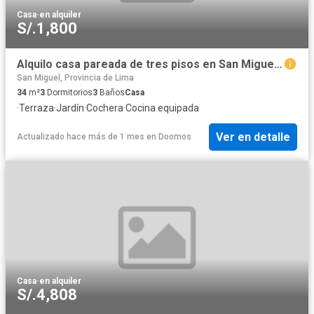
Casa
·
en alquiler
S/.1,800
Alquilo casa pareada de tres pisos en San Miguel Condominio
San Miguel, Provincia de Lima
34
m²
3
Dormitorios
3
Baños
Casa
·
Terraza
·
Jardín
·
Cochera
·
Cocina equipada
Ver en detalle
Actualizado hace más de 1 mes
en
Doomos
Casa
·
en alquiler
S/.4,808