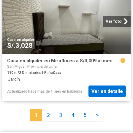
Ver foto
Casa
·
en alquiler
S/.3,028
Casa en alquiler en Miraflores a S/3,009 al mes
San Miguel, Provincia de Lima
110
m²
2
Dormitorios
1
Baño
Casa
·
Jardín
Ver en detalle
Actualizado hace más de 1 mes
en
babilonia
1
2
3
4
5
>