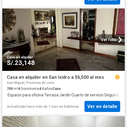
Ver foto
Casa
·
en alquiler
S/.23,148
Casa en alquiler en San Isidro a $6,500 al mes
San Miguel, Provincia de Lima
700
m²
4
Dormitorios
4
Baños
Casa
·
Espacio para oficina
·
Terraza
·
Jardín
·
Cuarto de servicio
·
Seguridad
·
C
Ver en detalle
Actualizado hace más de 1 mes
en
babilonia