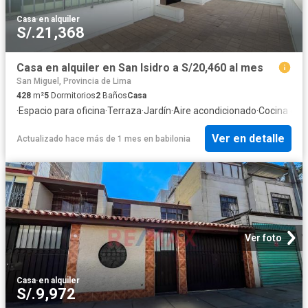
Casa
·
en alquiler
S/.21,368
Casa en alquiler en San Isidro a S/20,460 al mes
San Miguel, Provincia de Lima
428
m²
5
Dormitorios
2
Baños
Casa
·
Espacio para oficina
·
Terraza
·
Jardín
·
Aire acondicionado
·
Cocina equ
Ver en detalle
Actualizado hace más de 1 mes
en
babilonia
Ver foto
Casa
·
en alquiler
S/.9,972