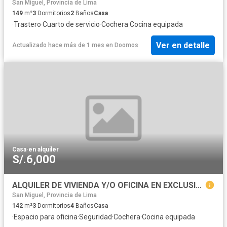
San Miguel, Provincia de Lima
149
m²
3
Dormitorios
2
Baños
Casa
·
Trastero
·
Cuarto de servicio
·
Cochera
·
Cocina equipada
Ver en detalle
Actualizado hace más de 1 mes
en
Doomos
Casa
·
en alquiler
S/.6,000
ALQUILER DE VIVIENDA Y/O OFICINA EN EXCLUSIVA ZONA DE SAN MIGUEL, A 1 CDRA CC PLAZA SAN MIGUEL,CERCA A TOTTUS Y SODIMAC, BANCOS, UNIVERSIDADES, COLEGIOS, NOTARIAS. FRENTE A PARQUE
San Miguel, Provincia de Lima
142
m²
3
Dormitorios
4
Baños
Casa
·
Espacio para oficina
·
Seguridad
·
Cochera
·
Cocina equipada