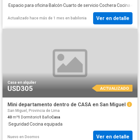
·
Espacio para oficina
·
Balcón
·
Cuarto de servicio
·
Cochera
·
Cocina equ
Ver en detalle
Actualizado hace más de 1 mes
en
babilonia
Casa
·
en alquiler
USD305
ACTUALIZADO
Mini departamento dentro de CASA en San Miguel
San Miguel, Provincia de Lima
40
m²
1
Dormitorio
1
Baño
Casa
·
Seguridad
·
Cocina equipada
Ver en detalle
Nuevo
en
Doomos