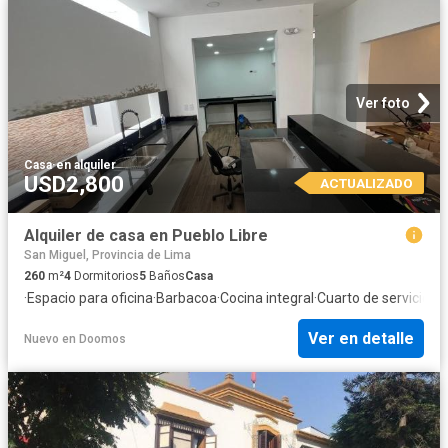
Ver foto
Casa
·
en alquiler
USD2,800
ACTUALIZADO
Alquiler de casa en Pueblo Libre
San Miguel, Provincia de Lima
260
m²
4
Dormitorios
5
Baños
Casa
·
Espacio para oficina
·
Barbacoa
·
Cocina integral
·
Cuarto de servicio
·
Co
Ver en detalle
Nuevo
en
Doomos