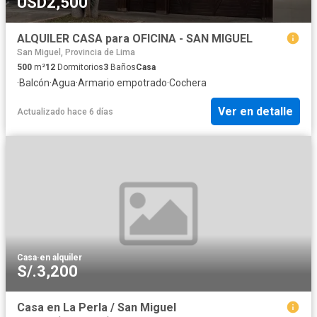
USD2,500
ALQUILER CASA para OFICINA - SAN MIGUEL
San Miguel, Provincia de Lima
500
m²
12
Dormitorios
3
Baños
Casa
·
Balcón
·
Agua
·
Armario empotrado
·
Cochera
Ver en detalle
Actualizado hace 6 días
Casa
·
en alquiler
S/.3,200
Casa en La Perla / San Miguel