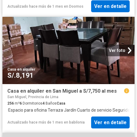
Ver en detalle
Actualizado hace más de 1 mes
en
Doomos
Ver foto
Casa
·
en alquiler
S/.8,191
Casa en alquiler en San Miguel a S/7,750 al mes
San Miguel, Provincia de Lima
256
m²
6
Dormitorios
4
Baños
Casa
·
Espacio para oficina
·
Terraza
·
Jardín
·
Cuarto de servicio
·
Seguridad
·
C
Ver en detalle
Actualizado hace más de 1 mes
en
babilonia