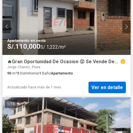
Apartamento
·
en venta
S/.110,000
S/.1,222/m²
🔥Gran Oportunidad De Ocasion 😮 Se Vende Departamento 1 Piso 📮 Calle Libertad 521 Castilla 📐 90 M2
Jorge Chavez, Piura
90
m²
3
Dormitorios
1
Baño
Apartamento
Ver en detalle
Actualizado hace más de 1 mes
1
/
15