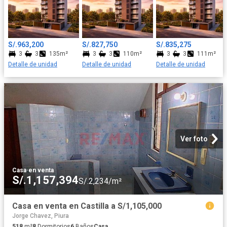
S/.963,200
S/.827,750
S/.835,275
3
3
135m²
3
3
110m²
3
3
111m²
Detalle de unidad
Detalle de unidad
Detalle de unidad
Ver foto
Casa
·
en venta
S/.1,157,394
S/.2,234/m²
Casa en venta en Castilla a S/1,105,000
Jorge Chavez, Piura
518
m²
8
Dormitorios
6
Baños
Casa