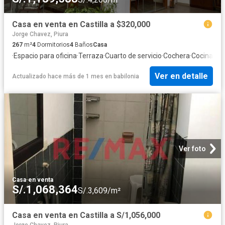
Casa en venta en Castilla a $320,000
Jorge Chavez, Piura
267
m²
4
Dormitorios
4
Baños
Casa
·
Espacio para oficina
·
Terraza
·
Cuarto de servicio
·
Cochera
·
Cocina eq
Ver en detalle
Actualizado hace más de 1 mes
en
babilonia
Ver foto
Casa
·
en venta
S/.1,068,364
S/.3,609/m²
Casa en venta en Castilla a S/1,056,000
Jorge Chavez, Piura