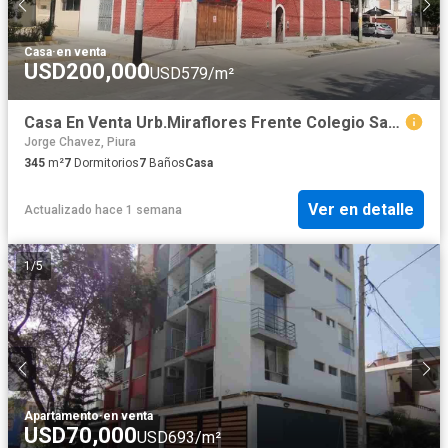
Casa
·
en venta
USD200,000
USD579/m²
Casa En Venta Urb.Miraflores Frente Colegio San Jose De Tarbes
Jorge Chavez, Piura
345
m²
7
Dormitorios
7
Baños
Casa
Ver en detalle
Actualizado hace 1 semana
1
/
5
Apartamento
·
en venta
USD70,000
USD693/m²