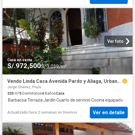
Ver foto
Casa
·
en venta
S/.972,500
S/.3,039/m²
Vendo Linda Casa Avenida Pardo y Aliaga, Urbanización Miraflores, Piura
Jorge Chavez, Piura
320
m²
5
Dormitorios
4
Baños
Casa
·
Barbacoa
·
Terraza
·
Jardín
·
Cuarto de servicio
·
Cocina equipada
Ver en detalle
Actualizado hace 2 semanas
en
Doomos