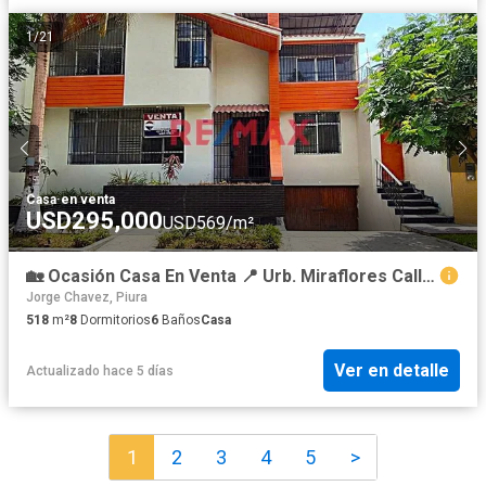
1
/
21
Casa
·
en venta
USD295,000
USD569/m²
🏡 Ocasión Casa En Venta 📍 Urb. Miraflores Calle Los Almendros Num 149 📏 A.T 336 M2 (12 X 28) 📏 A.C 518
Jorge Chavez, Piura
518
m²
8
Dormitorios
6
Baños
Casa
Ver en detalle
Actualizado hace 5 días
1
2
3
4
5
>