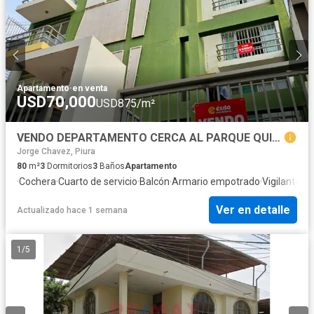
Apartamento
·
en venta
USD70,000
USD875/m²
VENDO DEPARTAMENTO CERCA AL PARQUE QUIÑONES, CASTILLA
Jorge Chavez, Piura
80
m²
3
Dormitorios
3
Baños
Apartamento
·
Cochera
·
Cuarto de servicio
·
Balcón
·
Armario empotrado
·
Vigilante
·
Vi
Ver en detalle
Actualizado hace 1 semana
1
/
5