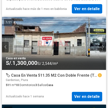
Ver en detalle
Actualizado hace más de 1 mes
en
babilonia
1
/
21
Casa
·
en venta
S/.1,300,000
S/.2,544/m²
🏷️ Casa En Venta 511.35 M2 Con Doble Frente (Terreno De Calle A Calle) Y Gran Potencial De Transformación
Gardenias, Piura
511
m²
10
Dormitorios
3
Baños
Casa
Ver en detalle
Actualizado hace 1 semana