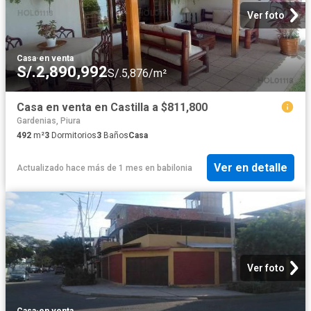
Ver foto
Casa
·
en venta
S/.2,890,992
S/.5,876/m²
Casa en venta en Castilla a $811,800
Gardenias, Piura
492
m²
3
Dormitorios
3
Baños
Casa
Ver en detalle
Actualizado hace más de 1 mes
en
babilonia
Ver foto
Casa
·
en venta