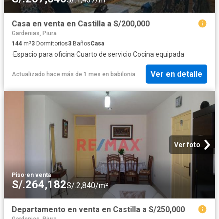
Casa en venta en Castilla a S/200,000
Gardenias, Piura
144
m²
3
Dormitorios
3
Baños
Casa
·
Espacio para oficina
·
Cuarto de servicio
·
Cocina equipada
Ver en detalle
Actualizado hace más de 1 mes
en
babilonia
Ver foto
Piso
·
en venta
S/.264,182
S/.2,840/m²
Departamento en venta en Castilla a S/250,000
Gardenias, Piura