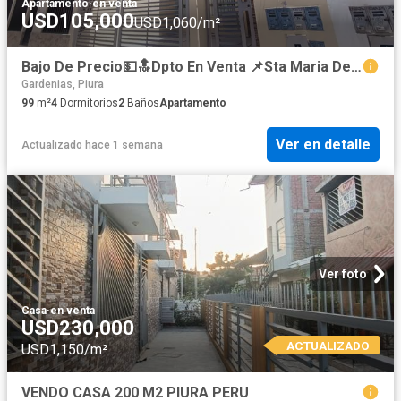
Apartamento
·
en venta
USD105,000
USD1,060/m²
Bajo De Precio💵🔝Dpto En Venta 📌Sta Maria Del Pinar Etapa Ii 🛣️Calle Las Amapolas 📐A.T. 99 M² ➕ Cochera 🚗
Gardenias, Piura
99
m²
4
Dormitorios
2
Baños
Apartamento
Ver en detalle
Actualizado hace 1 semana
Ver foto
Casa
·
en venta
USD230,000
ACTUALIZADO
USD1,150/m²
VENDO CASA 200 M2 PIURA PERU