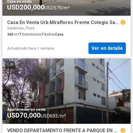
Casa
·
en venta
USD200,000
USD579/m²
Casa En Venta Urb.Miraflores Frente Colegio San Jose De Tarbes
Gardenias, Piura
345
m²
7
Dormitorios
7
Baños
Casa
Ver en detalle
Actualizado hace 1 semana
1
/
5
Apartamento
·
en venta
USD70,000
USD693/m²
VENDO DEPARTAMENTO FRENTE A PARQUE EN MIRAFLORES, CASTILLA