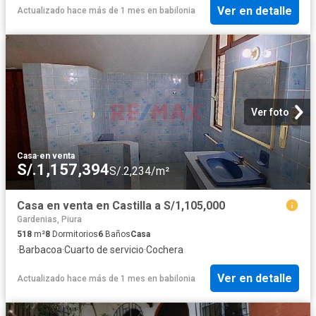
Ver en detalle
Actualizado hace más de 1 mes
en
babilonia
Ver foto
Casa
·
en venta
S/.1,157,394
S/.2,234/m²
Casa en venta en Castilla a S/1,105,000
Gardenias, Piura
518
m²
8
Dormitorios
6
Baños
Casa
·
Barbacoa
·
Cuarto de servicio
·
Cochera
Ver en detalle
Actualizado hace más de 1 mes
en
babilonia