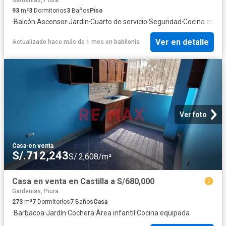
93
m²
3
Dormitorios
3
Baños
Piso
·
Balcón
·
Ascensor
·
Jardín
·
Cuarto de servicio
·
Seguridad
·
Cocina equip
Ver en detalle
Actualizado hace más de 1 mes
en
babilonia
Ver foto
Casa
·
en venta
S/.712,243
S/.2,608/m²
Casa en venta en Castilla a S/680,000
Gardenias, Piura
273
m²
7
Dormitorios
7
Baños
Casa
·
Barbacoa
·
Jardín
·
Cochera
·
Área infantil
·
Cocina equipada