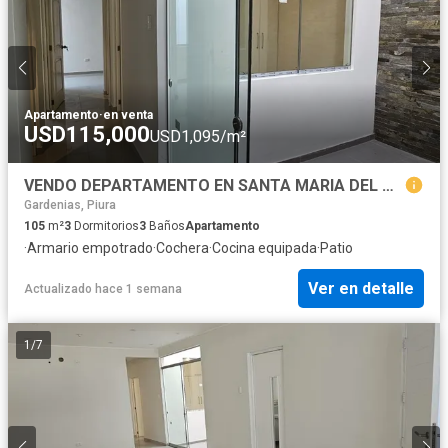
Apartamento
·
en venta
USD115,000
USD1,095/m²
VENDO DEPARTAMENTO EN SANTA MARIA DEL PINAR
Gardenias, Piura
105
m²
3
Dormitorios
3
Baños
Apartamento
·
Armario empotrado
·
Cochera
·
Cocina equipada
·
Patio
Ver en detalle
Actualizado hace 1 semana
1
/
7