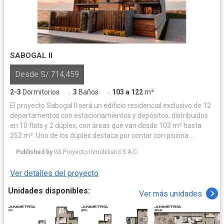
SABOGAL II
Desde S/.714,459
2-3
Dormitorios
3
Baños
103 a 122
m²
·
·
El proyecto Sabogal II será un edificio residencial exclusivo de 12
departamentos con estacionamientos y depósitos, distribuidos
en 10 flats y 2 dúplex, con áreas que van desde 103 m² hasta
252 m². Uno de los dúplex destaca por contar con piscina
privada, amplias terrazas y zona de parrilla, mientras que el
Published by
GS Proyecto Inmobiliario S.A.C.
segundo ofrece una amplia terraza con parrilla, ideal para el
disfrute familiar.
Ver detalles del proyecto
Unidades disponibles:
Ver más unidades