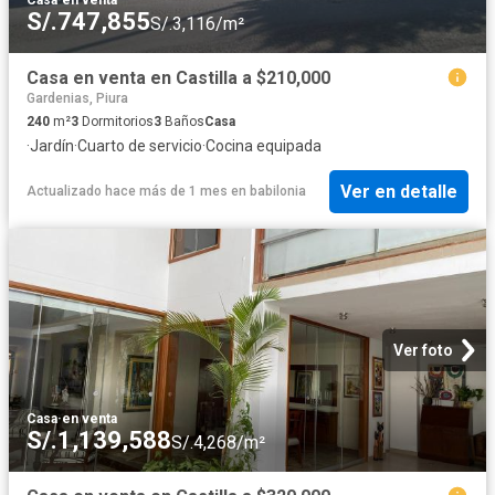
S/.747,855
S/.3,116/m²
Casa en venta en Castilla a $210,000
Gardenias, Piura
240
m²
3
Dormitorios
3
Baños
Casa
·
Jardín
·
Cuarto de servicio
·
Cocina equipada
Ver en detalle
Actualizado hace más de 1 mes
en
babilonia
Ver foto
Casa
·
en venta
S/.1,139,588
S/.4,268/m²