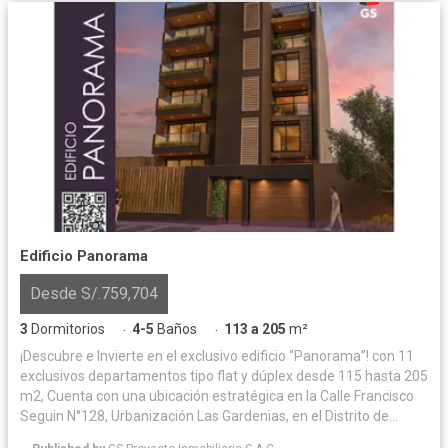
Edificio Panorama
Desde S/.759,704
3
Dormitorios
4-5
Baños
113 a 205
m²
·
·
¡Descubre e Invierte en el exclusivo edificio “Panorama”! con 11
exclusivos departamentos tipo flat y dúplex desde 115 hasta 205
m2, Cuenta con una ubicación estratégica en la Calle Francisco
Seguin N°128, Urbanización Las Gardenias, en el Distrito de
Santiago de Surco (Altura de la Cuadra 20 de la Av. Velazco