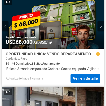
1
/
5
Apartamento
·
en venta
USD68,000
USD850/m²
OPORTUNIDAD UNICA: VENDO DEPARTAMENTO CERCA AL PARQUE QUIÑONES, CASTILLA
Gardenias, Piura
80
m²
3
Dormitorios
2
Baños
Apartamento
·
Balcón
·
Armario empotrado
·
Cochera
·
Cocina equipada
·
Vigilante
Ver en detalle
Actualizado hace 1 semana
1
/
7