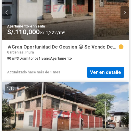
Apartamento
·
en venta
S/.110,000
S/.1,222/m²
🔥Gran Oportunidad De Ocasion 😮 Se Vende Departamento 1 Piso 📮 Calle Libertad 521 Castilla 📐 90 M2
Gardenias, Piura
90
m²
3
Dormitorios
1
Baño
Apartamento
Ver en detalle
Actualizado hace más de 1 mes
1
/
15