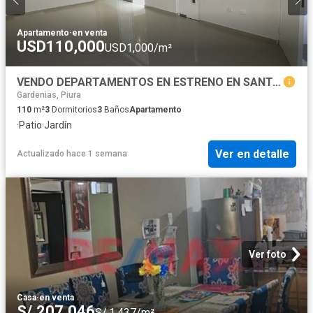
Apartamento
·
en venta
USD110,000
USD1,000/m²
VENDO DEPARTAMENTOS EN ESTRENO EN SANTA MARIA DEL PINAR
Gardenias, Piura
110
m²
3
Dormitorios
3
Baños
Apartamento
·
Patio
·
Jardín
Ver en detalle
Actualizado hace 1 semana
Ver foto
Casa
·
en venta
S/.207,046
S/.1,437/m²