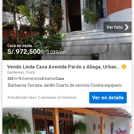
Ver foto
Casa
·
en venta
S/.972,500
S/.3,039/m²
Vendo Linda Casa Avenida Pardo y Aliaga, Urbanización Miraflores, Piura
Gardenias, Piura
320
m²
5
Dormitorios
4
Baños
Casa
·
Barbacoa
·
Terraza
·
Jardín
·
Cuarto de servicio
·
Cocina equipada
Ver en detalle
Actualizado hace 2 semanas
en
Doomos