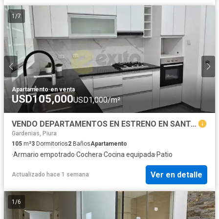
1
/
7
Apartamento
·
en venta
USD105,000
USD1,000/m²
VENDO DEPARTAMENTOS EN ESTRENO EN SANTA MARIA DEL PINAR
Gardenias, Piura
105
m²
3
Dormitorios
2
Baños
Apartamento
·
Armario empotrado
·
Cochera
·
Cocina equipada
·
Patio
Ver en detalle
Actualizado hace 1 semana
1
/
6