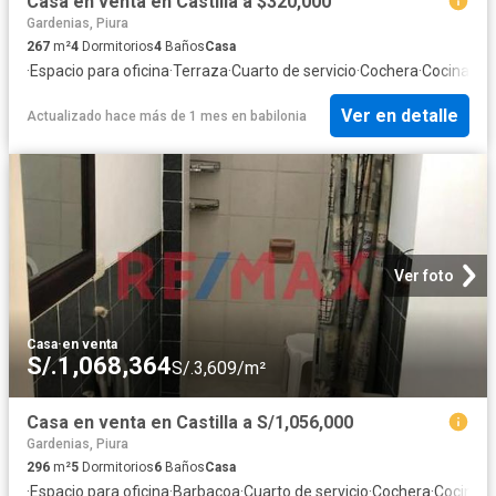
Casa en venta en Castilla a $320,000
Gardenias, Piura
267
m²
4
Dormitorios
4
Baños
Casa
·
Espacio para oficina
·
Terraza
·
Cuarto de servicio
·
Cochera
·
Cocina eq
Ver en detalle
Actualizado hace más de 1 mes
en
babilonia
Ver foto
Casa
·
en venta
S/.1,068,364
S/.3,609/m²
Casa en venta en Castilla a S/1,056,000
Gardenias, Piura
296
m²
5
Dormitorios
6
Baños
Casa
·
Espacio para oficina
·
Barbacoa
·
Cuarto de servicio
·
Cochera
·
Cocina e