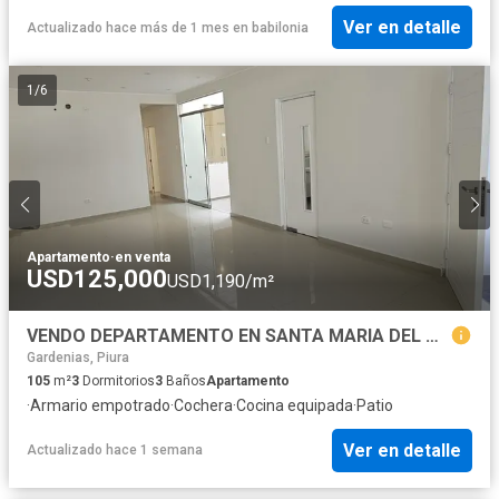
Ver en detalle
Actualizado hace más de 1 mes
en
babilonia
1
/
6
Apartamento
·
en venta
USD125,000
USD1,190/m²
VENDO DEPARTAMENTO EN SANTA MARIA DEL PINAR
Gardenias, Piura
105
m²
3
Dormitorios
3
Baños
Apartamento
·
Armario empotrado
·
Cochera
·
Cocina equipada
·
Patio
Ver en detalle
Actualizado hace 1 semana