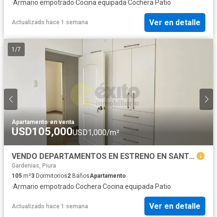
·
Armario empotrado
·
Cocina equipada
·
Cochera
·
Patio
Ver en detalle
Actualizado hace 1 semana
1
/
7
Apartamento
·
en venta
USD105,000
USD1,000/m²
VENDO DEPARTAMENTOS EN ESTRENO EN SANTA MARIA DEL PINAR
Gardenias, Piura
105
m²
3
Dormitorios
2
Baños
Apartamento
·
Armario empotrado
·
Cochera
·
Cocina equipada
·
Patio
Ver en detalle
Actualizado hace 1 semana