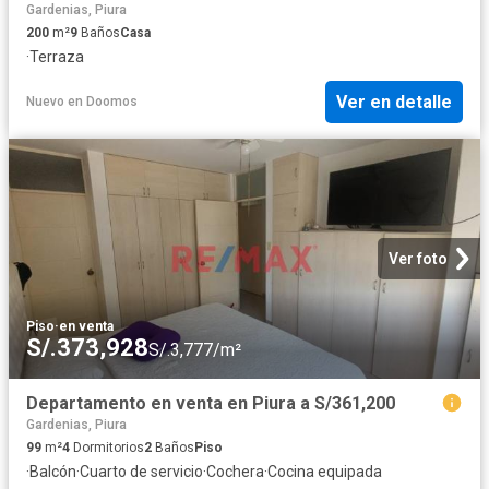
Gardenias, Piura
200
m²
9
Baños
Casa
·
Terraza
Ver en detalle
Nuevo
en
Doomos
Ver foto
Piso
·
en venta
S/.373,928
S/.3,777/m²
Departamento en venta en Piura a S/361,200
Gardenias, Piura
99
m²
4
Dormitorios
2
Baños
Piso
·
Balcón
·
Cuarto de servicio
·
Cochera
·
Cocina equipada