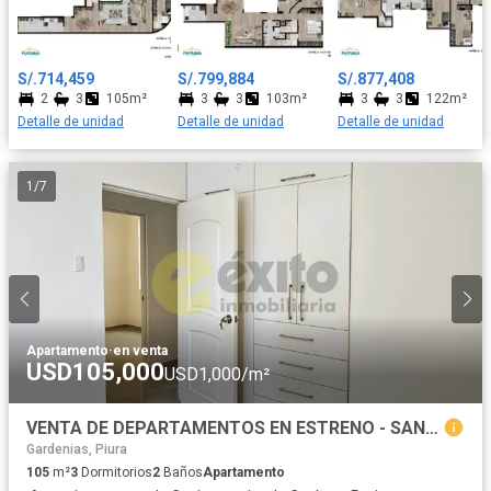
S/.714,459
S/.799,884
S/.877,408
2
3
105m²
3
3
103m²
3
3
122m²
Detalle de unidad
Detalle de unidad
Detalle de unidad
1
/
7
Apartamento
·
en venta
USD105,000
USD1,000/m²
VENTA DE DEPARTAMENTOS EN ESTRENO - SANTA MARIA DEL PINAR
Gardenias, Piura
105
m²
3
Dormitorios
2
Baños
Apartamento