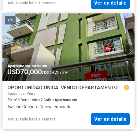
Ver en detalle
Actualizado hace 1 semana
1
/
5
Apartamento
·
en venta
USD70,000
USD875/m²
OPORTUNIDAD UNICA: VENDO DEPARTAMENTO CERCA AL PARQUE QUIÑONES, CASTILLA
Gardenias, Piura
80
m²
3
Dormitorios
2
Baños
Apartamento
·
Balcón
·
Cochera
·
Cocina equipada
Ver en detalle
Actualizado hace 1 semana