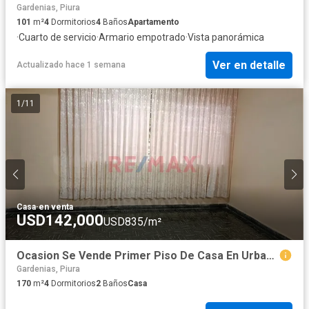
Gardenias, Piura
101
m²
4
Dormitorios
4
Baños
Apartamento
·
Cuarto de servicio
·
Armario empotrado
·
Vista panorámica
Ver en detalle
Actualizado hace 1 semana
1
/
11
Casa
·
en venta
USD142,000
USD835/m²
Ocasion Se Vende Primer Piso De Casa En Urbanización Miraflores
Gardenias, Piura
170
m²
4
Dormitorios
2
Baños
Casa