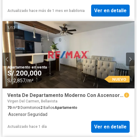
Ver en detalle
Actualizado hace más de 1 mes
en
babilonia
1
/
13
Apartamento
·
en venta
S/.200,000
NUEVO
S/.2,857/m²
Venta De Departamento Moderno Con Ascensor En Cond. Oasis De Piura//ID 1191389
Virgen Del Carmen, Bellavista
70
m²
3
Dormitorios
2
Baños
Apartamento
·
Ascensor
·
Seguridad
Ver en detalle
Actualizado hace 1 día