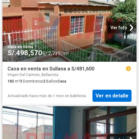
Ver foto
Casa
·
en venta
S/.498,570
S/.2,739/m²
Casa en venta en Sullana a S/481,600
Virgen Del Carmen, Bellavista
182
m²
3
Dormitorios
2
Baños
Casa
Ver en detalle
Actualizado hace más de 1 mes
en
babilonia