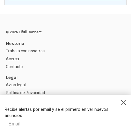
© 2026 Lifull Connect
Nestoria
Trabaja con nosotros
Acerca
Contacto
Legal
Aviso legal
Política de Privacidad
Política de Cookies
Recibe alertas por email y sé el primero en ver nuevos
Ayuda
anuncios
Preguntas
Nuestros Partners