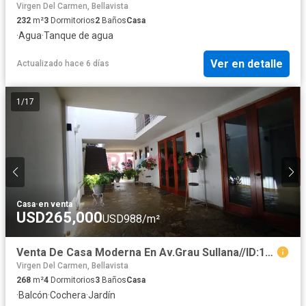
Virgen Del Carmen, Bellavista
232
m²
3
Dormitorios
2
Baños
Casa
·
Agua
·
Tanque de agua
Ver en detalle
Actualizado hace 6 días
1
/
17
Casa
·
en venta
USD265,000
USD988/m²
Venta De Casa Moderna En Av.Grau Sullana//ID:1157374
Virgen Del Carmen, Bellavista
268
m²
4
Dormitorios
3
Baños
Casa
·
Balcón
·
Cochera
·
Jardín