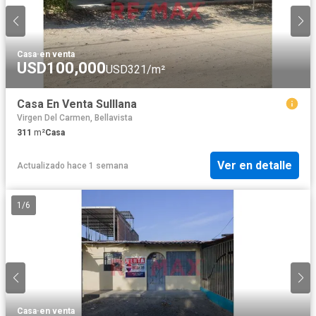
Casa
·
en venta
USD100,000
USD321/m²
Casa En Venta Sulllana
Virgen Del Carmen, Bellavista
311
m²
Casa
Ver en detalle
Actualizado hace 1 semana
1
/
6
Casa
·
en venta