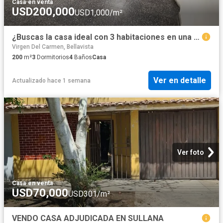
Casa
·
en venta
USD200,000
USD1,000/m²
¿Buscas la casa ideal con 3 habitaciones en una ubicación exclusiva?
Virgen Del Carmen, Bellavista
200
m²
3
Dormitorios
4
Baños
Casa
Ver en detalle
Actualizado hace 1 semana
Ver foto
Casa
·
en venta
USD70,000
USD301/m²
VENDO CASA ADJUDICADA EN SULLANA