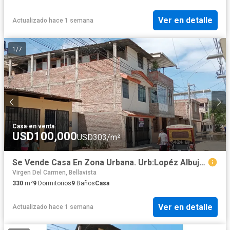
Ver en detalle
Actualizado hace 1 semana
1
/
7
Casa
·
en venta
USD100,000
USD303/m²
Se Vende Casa En Zona Urbana. Urb:Lopéz Albujar Ii Etp. - Sullana
Virgen Del Carmen, Bellavista
330
m²
9
Dormitorios
9
Baños
Casa
Ver en detalle
Actualizado hace 1 semana