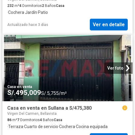
232
m²
4
Dormitorios
2
Baños
Casa
·
Cochera
·
Jardín
·
Patio
Ver en detalle
Actualizado hace 3 días
Ver foto
Casa
·
en venta
S/.495,009
S/.5,755/m²
Casa en venta en Sullana a S/475,380
Virgen Del Carmen, Bellavista
86
m²
7
Dormitorios
4
Baños
Casa
·
Terraza
·
Cuarto de servicio
·
Cochera
·
Cocina equipada