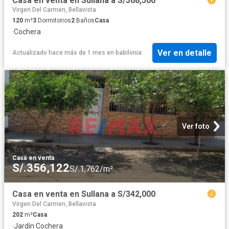
Casa en venta en Sullana a S/368,500
Virgen Del Carmen, Bellavista
120
m²
3
Dormitorios
2
Baños
Casa
·
Cochera
Ver en detalle
Actualizado hace más de 1 mes
en
babilonia
Ver foto
Casa
·
en venta
S/.356,122
S/.1,762/m²
Casa en venta en Sullana a S/342,000
Virgen Del Carmen, Bellavista
202
m²
Casa
·
Jardín
·
Cochera