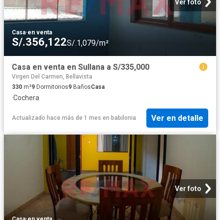
Ver foto
Casa
·
en venta
S/.356,122
S/.1,079/m²
Casa en venta en Sullana a S/335,000
Virgen Del Carmen, Bellavista
330
m²
9
Dormitorios
9
Baños
Casa
·
Cochera
Ver en detalle
Actualizado hace más de 1 mes
en
babilonia
Ver foto
Casa
·
en venta