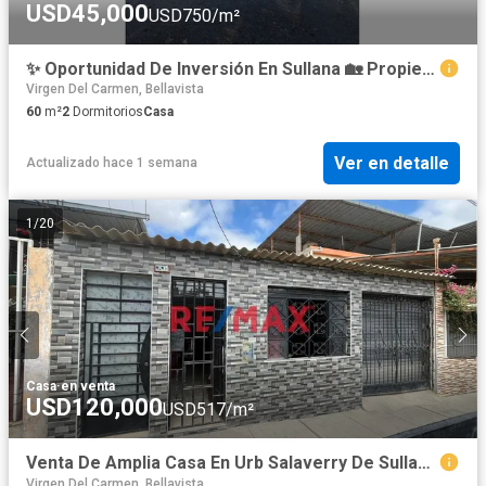
USD45,000
USD750/m²
✨ Oportunidad De Inversión En Sullana 🏡 Propiedad De 120 M² En Zona Urbana ✅
Virgen Del Carmen, Bellavista
60
m²
2
Dormitorios
Casa
Ver en detalle
Actualizado hace 1 semana
1
/
20
Casa
·
en venta
USD120,000
USD517/m²
Venta De Amplia Casa En Urb Salaverry De Sullana//ID: 1191965
Virgen Del Carmen, Bellavista