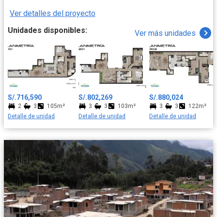
disfrute familiar.
Ver detalles del proyecto
Unidades disponibles:
Ver más unidades
S/.716,590
S/.802,269
S/.880,024
2
3
105m²
3
3
103m²
3
3
122m²
Detalle de unidad
Detalle de unidad
Detalle de unidad