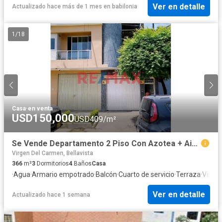
Ver en detalle
Actualizado hace más de 1 mes
en
babilonia
1
/
18
Casa
·
en venta
USD150,000
USD409/m²
Se Vende Departamento 2 Piso Con Azotea + Aires//ID: 1178523
Virgen Del Carmen, Bellavista
366
m²
3
Dormitorios
4
Baños
Casa
·
Agua
·
Armario empotrado
·
Balcón
·
Cuarto de servicio
·
Terraza
·
Vista
Ver en detalle
Actualizado hace 1 semana