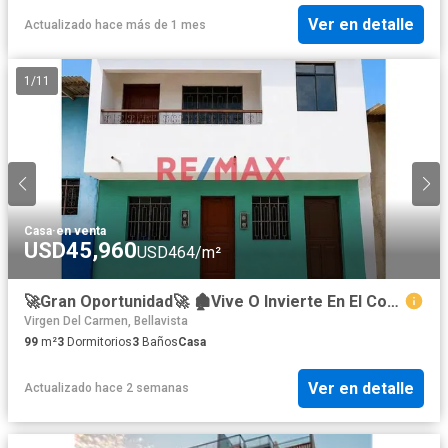
Ver en detalle
Actualizado hace más de 1 mes
1
/
11
Casa
·
en venta
USD45,960
USD464/m²
🚀Gran Oportunidad🚀 🏚Vive O Invierte En El Corazón De Sullana📌📍 A Dos Cuadras De La Plaza De Armas A Tan Solo💰 $45960🧨
Virgen Del Carmen, Bellavista
99
m²
3
Dormitorios
3
Baños
Casa
Ver en detalle
Actualizado hace 2 semanas