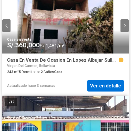
Casa
·
en venta
S/.360,000
S/.1,481/m²
Casa En Venta De Ocasion En Lopez Albujar Sullana
Virgen Del Carmen, Bellavista
243
m²
5
Dormitorios
2
Baños
Casa
Ver en detalle
Actualizado hace 3 semanas
1
/
17