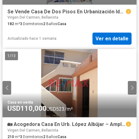
Se Vende Casa De Dos Pisos En Urbanización Idelfonso Coloma Sullana En Pasaje Muy Cerca A Calle José De Lama
Virgen Del Carmen, Bellavista
182
m²
3
Dormitorios
2
Baños
Casa
Ver en detalle
Actualizado hace 1 semana
1
/
13
Casa
·
en venta
USD110,000
USD523/m²
🏡 Acogedora Casa En Urb. López Albújar – Amplia, Moderna Y Lista Para Mudarse
Virgen Del Carmen, Bellavista
210
m²
3
Dormitorios
2
Baños
Casa