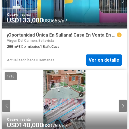
Casa
·
en venta
USD133,000
USD665/m²
¡Oportunidad Única En Sullana! Casa En Venta En Urb Santa Rosa De 250M2
Virgen Del Carmen, Bellavista
200
m²
3
Dormitorios
1
Baño
Casa
Ver en detalle
Actualizado hace 0 semanas
1
/
16
Casa
·
en venta
USD140,000
USD769/m²