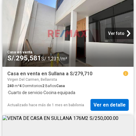
Ver foto
Casa
·
en venta
S/.295,581
S/.1,231/m²
Casa en venta en Sullana a S/279,710
Virgen Del Carmen, Bellavista
240
m²
4
Dormitorios
2
Baños
Casa
·
Cuarto de servicio
·
Cocina equipada
Ver en detalle
Actualizado hace más de 1 mes
en
babilonia