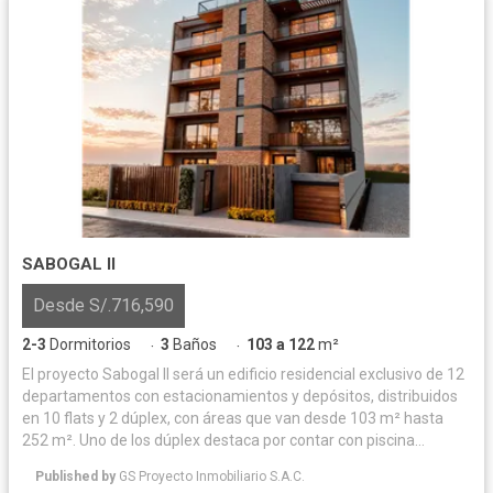
SABOGAL II
Desde S/.716,590
2-3
Dormitorios
3
Baños
103 a 122
m²
·
·
El proyecto Sabogal II será un edificio residencial exclusivo de 12
departamentos con estacionamientos y depósitos, distribuidos
en 10 flats y 2 dúplex, con áreas que van desde 103 m² hasta
252 m². Uno de los dúplex destaca por contar con piscina
privada, amplias terrazas y zona de parrilla, mientras que el
Published by
GS Proyecto Inmobiliario S.A.C.
segundo ofrece una amplia terraza con parrilla, ideal para el