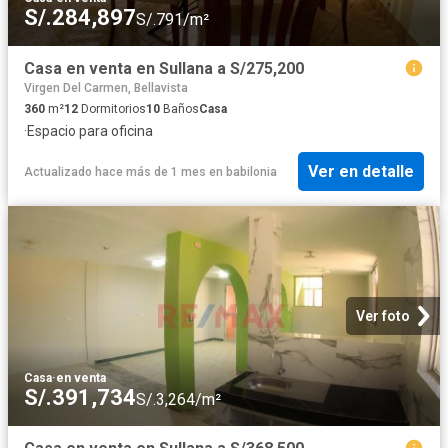
S/.284,897
S/.791/m²
Casa en venta en Sullana a S/275,200
Virgen Del Carmen, Bellavista
360
m²
12
Dormitorios
10
Baños
Casa
·
Espacio para oficina
Ver en detalle
Actualizado hace más de 1 mes
en
babilonia
Ver foto
Casa
·
en venta
S/.391,734
S/.3,264/m²