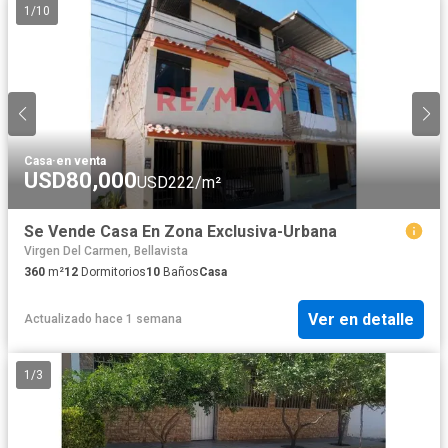
1
/
10
Casa
·
en venta
USD80,000
USD222/m²
Se Vende Casa En Zona Exclusiva-Urbana
Virgen Del Carmen, Bellavista
360
m²
12
Dormitorios
10
Baños
Casa
Ver en detalle
Actualizado hace 1 semana
1
/
3