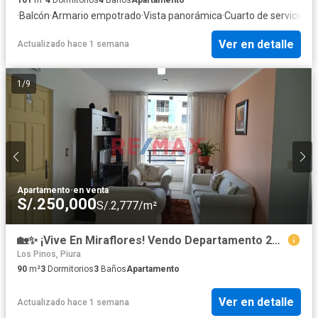
·
Balcón
·
Armario empotrado
·
Vista panorámica
·
Cuarto de servicio
Ver en detalle
Actualizado hace 1 semana
1
/
9
Apartamento
·
en venta
S/.250,000
S/.2,777/m²
🏡✨ ¡Vive En Miraflores! Vendo Departamento 2Do Piso Con Balcón – En Av. Principal✨
Los Pinos, Piura
90
m²
3
Dormitorios
3
Baños
Apartamento
Ver en detalle
Actualizado hace 1 semana