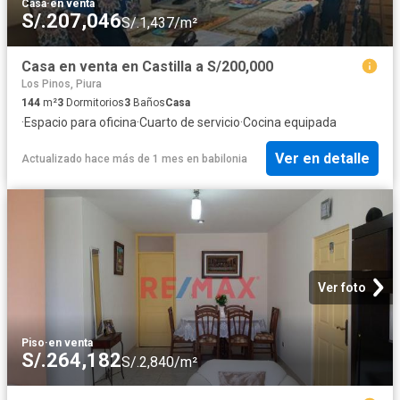
Casa
·
en venta
S/.207,046
S/.1,437/m²
Casa en venta en Castilla a S/200,000
Los Pinos, Piura
144
m²
3
Dormitorios
3
Baños
Casa
·
Espacio para oficina
·
Cuarto de servicio
·
Cocina equipada
Ver en detalle
Actualizado hace más de 1 mes
en
babilonia
Ver foto
Piso
·
en venta
S/.264,182
S/.2,840/m²