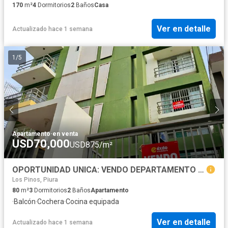
170
m²
4
Dormitorios
2
Baños
Casa
Ver en detalle
Actualizado hace 1 semana
1
/
5
Apartamento
·
en venta
USD70,000
USD875/m²
OPORTUNIDAD UNICA: VENDO DEPARTAMENTO CERCA AL PARQUE QUIÑONES, CASTILLA
Los Pinos, Piura
80
m²
3
Dormitorios
2
Baños
Apartamento
·
Balcón
·
Cochera
·
Cocina equipada
Ver en detalle
Actualizado hace 1 semana