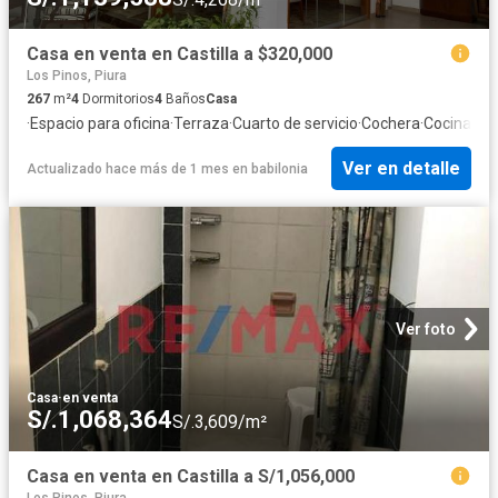
Casa en venta en Castilla a $320,000
Los Pinos, Piura
267
m²
4
Dormitorios
4
Baños
Casa
·
Espacio para oficina
·
Terraza
·
Cuarto de servicio
·
Cochera
·
Cocina eq
Ver en detalle
Actualizado hace más de 1 mes
en
babilonia
Ver foto
Casa
·
en venta
S/.1,068,364
S/.3,609/m²
Casa en venta en Castilla a S/1,056,000
Los Pinos, Piura