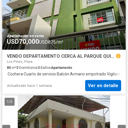
Apartamento
·
en venta
USD70,000
USD875/m²
VENDO DEPARTAMENTO CERCA AL PARQUE QUIÑONES, CASTILLA
Los Pinos, Piura
80
m²
3
Dormitorios
3
Baños
Apartamento
·
Cochera
·
Cuarto de servicio
·
Balcón
·
Armario empotrado
·
Vigilante
·
Vi
Ver en detalle
Actualizado hace 1 semana
1
/
5