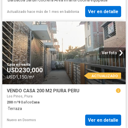
Ver en detalle
Actualizado hace más de 1 mes
en
babilonia
Ver foto
Casa
·
en venta
USD230,000
ACTUALIZADO
USD1,150/m²
VENDO CASA 200 M2 PIURA PERU
Los Pinos, Piura
200
m²
9
Baños
Casa
·
Terraza
Ver en detalle
Nuevo
en
Doomos