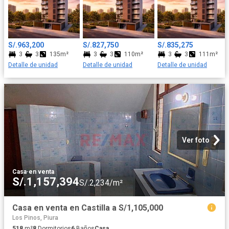
S/.963,200
S/.827,750
S/.835,275
3
3
135m²
3
3
110m²
3
3
111m²
Detalle de unidad
Detalle de unidad
Detalle de unidad
Ver foto
Casa
·
en venta
S/.1,157,394
S/.2,234/m²
Casa en venta en Castilla a S/1,105,000
Los Pinos, Piura
518
m²
8
Dormitorios
6
Baños
Casa