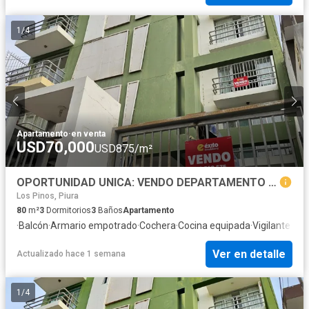
1
/
4
Apartamento
·
en venta
USD70,000
USD875/m²
OPORTUNIDAD UNICA: VENDO DEPARTAMENTO CERCA AL PARQUE QUIÑONES, CASTILLA
Los Pinos, Piura
80
m²
3
Dormitorios
3
Baños
Apartamento
·
Balcón
·
Armario empotrado
·
Cochera
·
Cocina equipada
·
Vigilante
Ver en detalle
Actualizado hace 1 semana
1
/
4