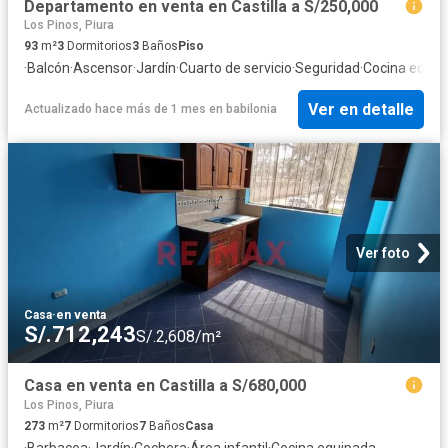
Departamento en venta en Castilla a S/250,000
Los Pinos, Piura
93
m²
3
Dormitorios
3
Baños
Piso
·
Balcón
·
Ascensor
·
Jardín
·
Cuarto de servicio
·
Seguridad
·
Cocina equip
Ver en detalle
Actualizado hace más de 1 mes
en
babilonia
Ver foto
Casa
·
en venta
S/.712,243
S/.2,608/m²
Casa en venta en Castilla a S/680,000
Los Pinos, Piura
273
m²
7
Dormitorios
7
Baños
Casa
·
Barbacoa
·
Jardín
·
Cochera
·
Área infantil
·
Cocina equipada