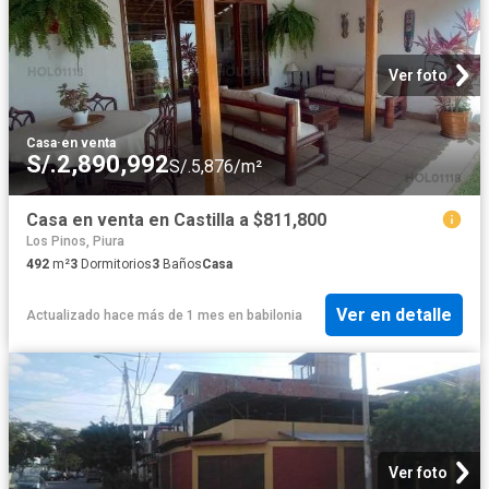
Ver foto
Casa
·
en venta
S/.2,890,992
S/.5,876/m²
Casa en venta en Castilla a $811,800
Los Pinos, Piura
492
m²
3
Dormitorios
3
Baños
Casa
Ver en detalle
Actualizado hace más de 1 mes
en
babilonia
Ver foto