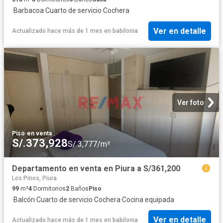
·
Barbacoa
·
Cuarto de servicio
·
Cochera
Ver en detalle
Actualizado hace más de 1 mes
en
babilonia
Ver foto
Piso
·
en venta
S/.373,928
S/.3,777/m²
Departamento en venta en Piura a S/361,200
Los Pinos, Piura
99
m²
4
Dormitorios
2
Baños
Piso
·
Balcón
·
Cuarto de servicio
·
Cochera
·
Cocina equipada
Ver en detalle
Actualizado hace más de 1 mes
en
babilonia