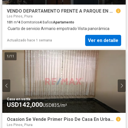
VENDO DEPARTAMENTO FRENTE A PARQUE EN MIRAFLORES, CASTILLA
Los Pinos, Piura
101
m²
4
Dormitorios
4
Baños
Apartamento
·
Cuarto de servicio
·
Armario empotrado
·
Vista panorámica
Ver en detalle
Actualizado hace 1 semana
1
/
11
Casa
·
en venta
USD142,000
USD835/m²
Ocasion Se Vende Primer Piso De Casa En Urbanización Miraflores
Los Pinos, Piura