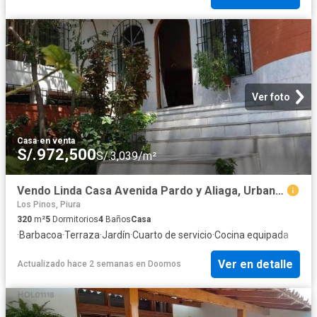
Ver foto
Casa
·
en venta
S/.972,500
S/.3,039/m²
Vendo Linda Casa Avenida Pardo y Aliaga, Urbanización Miraflores, Piura
Los Pinos, Piura
320
m²
5
Dormitorios
4
Baños
Casa
·
Barbacoa
·
Terraza
·
Jardín
·
Cuarto de servicio
·
Cocina equipada
Ver en detalle
Actualizado hace 2 semanas
en
Doomos