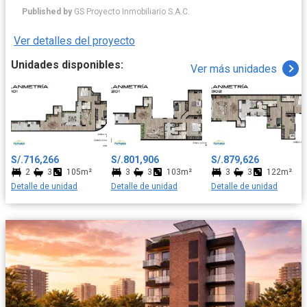
privada, amplias terrazas y zona de parrilla, mientras que el
Published by
GS Proyecto Inmobiliario S.A.C.
segundo ofrece una amplia terraza con parrilla, ideal para el
disfrute familiar.
Ver detalles del proyecto
Unidades disponibles:
Ver más unidades
S/.716,266
S/.801,906
S/.879,626
2
3
105m²
3
3
103m²
3
3
122m²
Detalle de unidad
Detalle de unidad
Detalle de unidad