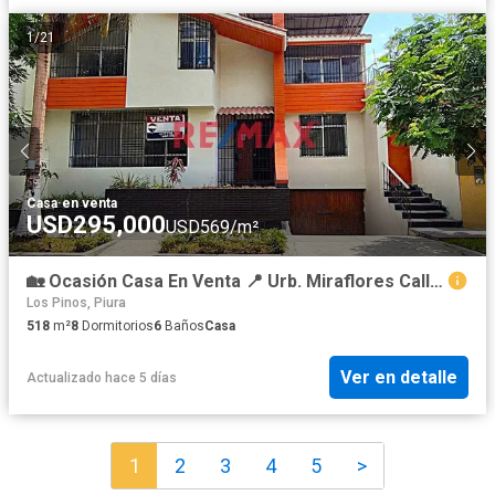
1
/
21
Casa
·
en venta
USD295,000
USD569/m²
🏡 Ocasión Casa En Venta 📍 Urb. Miraflores Calle Los Almendros Num 149 📏 A.T 336 M2 (12 X 28) 📏 A.C 518
Los Pinos, Piura
518
m²
8
Dormitorios
6
Baños
Casa
Ver en detalle
Actualizado hace 5 días
1
2
3
4
5
>