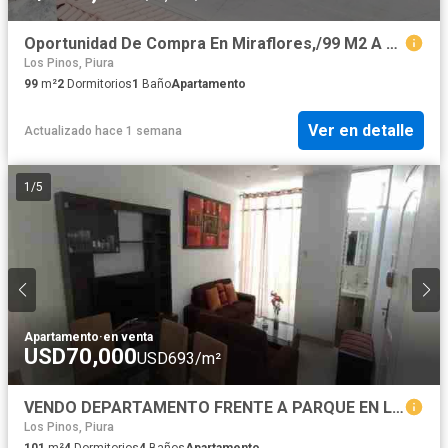
Oportunidad De Compra En Miraflores,/99 M2 A Precio De Ocasión
Los Pinos, Piura
99
m²
2
Dormitorios
1
Baño
Apartamento
Ver en detalle
Actualizado hace 1 semana
1
/
5
Apartamento
·
en venta
USD70,000
USD693/m²
VENDO DEPARTAMENTO FRENTE A PARQUE EN LA URB MIRAFLORES - CASTILLA
Los Pinos, Piura
101
m²
4
Dormitorios
4
Baños
Apartamento