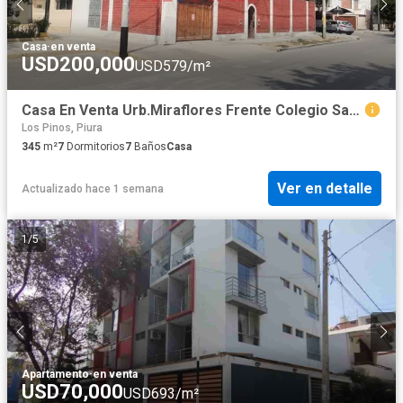
Casa
·
en venta
USD200,000
USD579/m²
Casa En Venta Urb.Miraflores Frente Colegio San Jose De Tarbes
Los Pinos, Piura
345
m²
7
Dormitorios
7
Baños
Casa
Ver en detalle
Actualizado hace 1 semana
1
/
5
Apartamento
·
en venta
USD70,000
USD693/m²