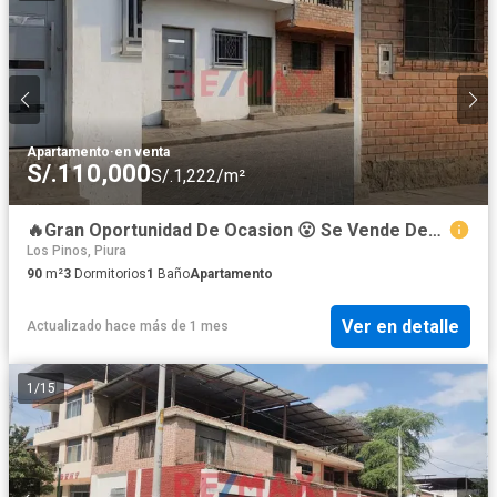
Apartamento
·
en venta
S/.110,000
S/.1,222/m²
🔥Gran Oportunidad De Ocasion 😮 Se Vende Departamento 1 Piso 📮 Calle Libertad 521 Castilla 📐 90 M2
Los Pinos, Piura
90
m²
3
Dormitorios
1
Baño
Apartamento
Ver en detalle
Actualizado hace más de 1 mes
1
/
15