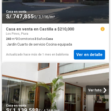
Casa
·
en venta
S/.747,855
S/.3,116/m²
Casa en venta en Castilla a $210,000
Los Pinos, Piura
240
m²
3
Dormitorios
3
Baños
Casa
·
Jardín
·
Cuarto de servicio
·
Cocina equipada
Ver en detalle
Actualizado hace más de 1 mes
en
babilonia
Ver foto
Casa
·
en venta
S/.1,139,588
S/.4,268/m²