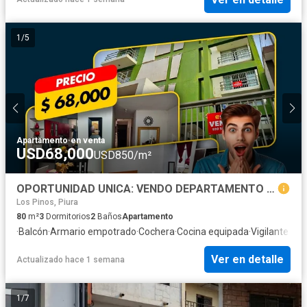
1
/
5
Apartamento
·
en venta
USD68,000
USD850/m²
OPORTUNIDAD UNICA: VENDO DEPARTAMENTO CERCA AL PARQUE QUIÑONES, CASTILLA
Los Pinos, Piura
80
m²
3
Dormitorios
2
Baños
Apartamento
·
Balcón
·
Armario empotrado
·
Cochera
·
Cocina equipada
·
Vigilante
Ver en detalle
Actualizado hace 1 semana
1
/
7