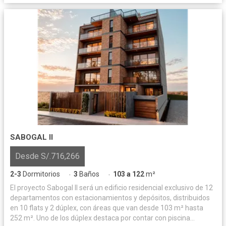
SABOGAL II
Desde S/.716,266
2-3
Dormitorios
3
Baños
103 a 122
m²
·
·
El proyecto Sabogal II será un edificio residencial exclusivo de 12
departamentos con estacionamientos y depósitos, distribuidos
en 10 flats y 2 dúplex, con áreas que van desde 103 m² hasta
252 m². Uno de los dúplex destaca por contar con piscina