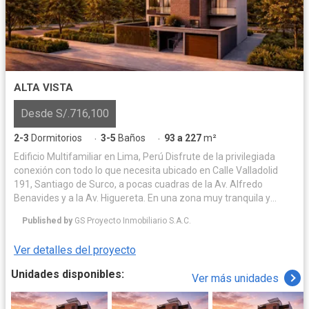
ALTA VISTA
Desde S/.716,100
2-3
Dormitorios
3-5
Baños
93 a 227
m²
·
·
Edificio Multifamiliar en Lima, Perú Disfrute de la privilegiada
conexión con todo lo que necesita ubicado en Calle Valladolid
191, Santiago de Surco, a pocas cuadras de la Av. Alfredo
Benavides y a la Av. Higuereta. En una zona muy tranquila y
residencial. Su nuevo hogar en Valladolid integrará la
Published by
GS Proyecto Inmobiliario S.A.C.
tranquilidad con la conveniencia. Imagine vivir donde los parques,
los mejores colegios, centros comerciales y restaurantes son
Ver detalles del proyecto
una extensión natural de su día a día. Esta es la ubicación
perfecta para construir los recuerdos más valiosos de su familia,
Unidades disponibles:
Ver más unidades
con la ciudad a sus pies y la comodidad de siempre tenerlo todo
cerca.