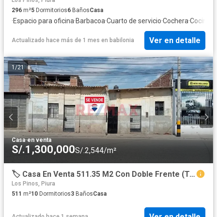
296
m²
5
Dormitorios
6
Baños
Casa
·
Espacio para oficina
·
Barbacoa
·
Cuarto de servicio
·
Cochera
·
Cocina e
Ver en detalle
Actualizado hace más de 1 mes
en
babilonia
1
/
21
Casa
·
en venta
S/.1,300,000
S/.2,544/m²
🏷️ Casa En Venta 511.35 M2 Con Doble Frente (Terreno De Calle A Calle) Y Gran Potencial De Transformación
Los Pinos, Piura
511
m²
10
Dormitorios
3
Baños
Casa
Ver en detalle
Actualizado hace 1 semana