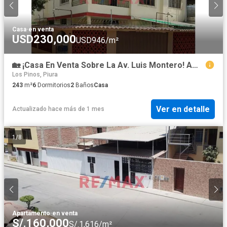
Casa
·
en venta
USD230,000
USD946/m²
🏡 ¡Casa En Venta Sobre La Av. Luis Montero! Amplios Espacios, Cochera Y Excelente Ubicación
Los Pinos, Piura
243
m²
6
Dormitorios
2
Baños
Casa
Ver en detalle
Actualizado hace más de 1 mes
1
/
8
Apartamento
·
en venta
S/.160,000
S/.1,616/m²